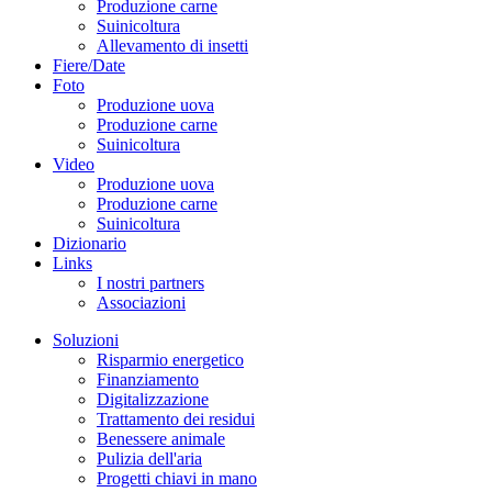
Produzione carne
Suinicoltura
Allevamento di insetti
Fiere/Date
Foto
Produzione uova
Produzione carne
Suinicoltura
Video
Produzione uova
Produzione carne
Suinicoltura
Dizionario
Links
I nostri partners
Associazioni
Soluzioni
Risparmio energetico
Finanziamento
Digitalizzazione
Trattamento dei residui
Benessere animale
Pulizia dell'aria
Progetti chiavi in mano