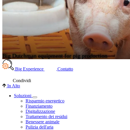
Big Dutchman equipment for pig production
Big Experience
Contatto
Condividi
In Alto
Soluzioni
Risparmio energetico
Finanziamento
Digitalizzazione
Trattamento dei residui
Benessere animale
Pulizia dell'aria