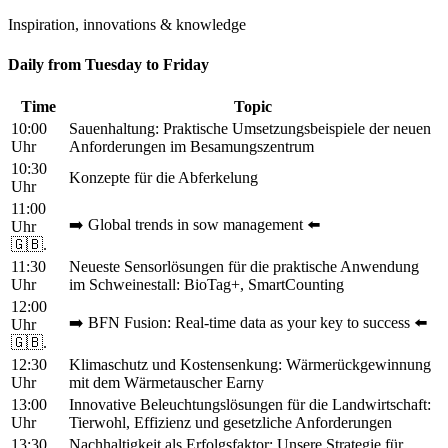
Inspiration, innovations & knowledge
Daily from Tuesday to Friday
Time
Topic
10:00
Sauenhaltung: Praktische Umsetzungsbeispiele der neuen
Uhr
Anforderungen im Besamungszentrum
10:30
Konzepte für die Abferkelung
Uhr
11:00
➡️ Global trends in sow management ⬅️
Uhr
🇬🇧.
11:30
Neueste Sensorlösungen für die praktische Anwendung
Uhr
im Schweinestall: BioTag+, SmartCounting
12:00
➡️ BFN Fusion: Real-time data as your key to success ⬅️
Uhr
🇬🇧.
12:30
Klimaschutz und Kostensenkung: Wärmerückgewinnung
Uhr
mit dem Wärmetauscher Earny
13:00
Innovative Beleuchtungslösungen für die Landwirtschaft:
Uhr
Tierwohl, Effizienz und gesetzliche Anforderungen
13:30
Nachhaltigkeit als Erfolgsfaktor: Unsere Strategie für