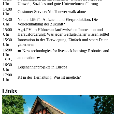
Uhr
Umwelt, Soziales und gute Unternehmensführung
14:00
Customer Service: You'll never walk alone
Uhr
14:30
Natura Life für Aufzucht und Eierproduktion: Die
Uhr
Volierenhaltung der Zukunft?
15:00
Agri-PV im Hühnerauslauf zwischen Innovation und
Uhr
Herausforderung: Was jeder Geflügelhalter wissen sollte!
15:30
Innovation in der Tierwiegung: Einfach und smart Daten
Uhr
generieren
16:00
➡️ New technologies for livestock housing: Robotics and
Uhr
automation ⬅️
🇬🇧.
16:30
Legehennenprojekte in Europa
Uhr
17:00
KI in der Tierhaltung: Was ist möglich?
Uhr
Links