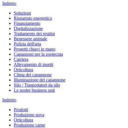
Indietro
Soluzioni
Risparmio energetico
Finanziamento
Digitalizzazione
Trattamento dei residui
Benessere animale
Pulizia dell'aria
Progetti chiavi in mano
Capannoni per la zootecnia
Carriera
Allevamento di insetti
Orticoltura
Clima del capannone
Illuminazione del capannone
Silo / Trasportatori da silo
Le nostre business unit
Indietro
Prodotti
Produzione uova
Orticoltura
Produzione carne