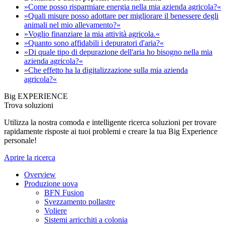
»Come posso risparmiare energia nella mia azienda agricola?«
»Quali misure posso adottare per migliorare il benessere degli
animali nel mio allevamento?«
»Voglio finanziare la mia attività agricola.«
»Quanto sono affidabili i depuratori d'aria?«
»Di quale tipo di depurazione dell'aria ho bisogno nella mia
azienda agricola?«
»Che effetto ha la digitalizzazione sulla mia azienda
agricola?«
Big EXPERIENCE
Trova soluzioni
Utilizza la nostra comoda e intelligente ricerca soluzioni per trovare
rapidamente risposte ai tuoi problemi e creare la tua Big Experience
personale!
Aprire la ricerca
Overview
Produzione uova
BFN Fusion
Svezzamento pollastre
Voliere
Sistemi arricchiti a colonia