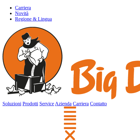
Carriera
Novità
Regione & Lingua
Soluzioni
Prodotti
Service
Azienda
Carriera
Contatto