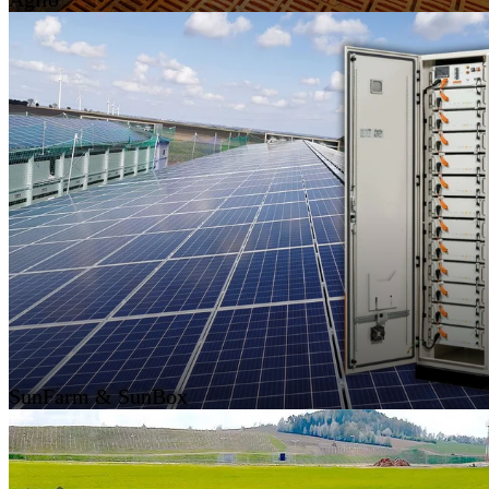
SunFarm & SunBox