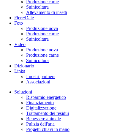
Produzione carne
Suinicoltura
Allevamento di insetti
Fiere/Date
Foto
Produzione uova
Produzione carne
Suinicoltura
Video
Produzione uova
Produzione carne
Suinicoltura
Dizionario
Links
I nostri partners
Associazioni
Soluzioni
Risparmio energetico
Finanziamento
Digitalizzazione
Trattamento dei residui
Benessere animale
Pulizia dell'aria
Progetti chiavi in mano