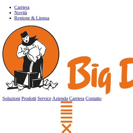
Carriera
Novità
Regione & Lingua
Soluzioni
Prodotti
Service
Azienda
Carriera
Contatto