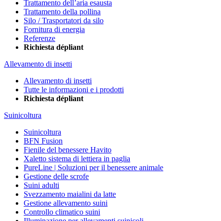
Trattamento dell’aria esausta
Trattamento della pollina
Silo / Trasportatori da silo
Fornitura di energia
Referenze
Richiesta dépliant
Allevamento di insetti
Allevamento di insetti
Tutte le informazioni e i prodotti
Richiesta dépliant
Suinicoltura
Suinicoltura
BFN Fusion
Fienile del benessere Havito
Xaletto sistema di lettiera in paglia
PureLine | Soluzioni per il benessere animale
Gestione delle scrofe
Suini adulti
Svezzamento maialini da latte
Gestione allevamento suini
Controllo climatico suini
Illuminazione per allevamenti suinicoli