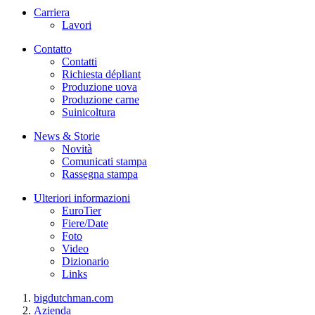
Carriera
Lavori
Contatto
Contatti
Richiesta dépliant
Produzione uova
Produzione carne
Suinicoltura
News & Storie
Novità
Comunicati stampa
Rassegna stampa
Ulteriori informazioni
EuroTier
Fiere/Date
Foto
Video
Dizionario
Links
bigdutchman.com
Azienda