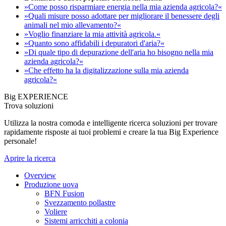
»Come posso risparmiare energia nella mia azienda agricola?«
»Quali misure posso adottare per migliorare il benessere degli
animali nel mio allevamento?«
»Voglio finanziare la mia attività agricola.«
»Quanto sono affidabili i depuratori d'aria?«
»Di quale tipo di depurazione dell'aria ho bisogno nella mia
azienda agricola?«
»Che effetto ha la digitalizzazione sulla mia azienda
agricola?«
Big EXPERIENCE
Trova soluzioni
Utilizza la nostra comoda e intelligente ricerca soluzioni per trovare
rapidamente risposte ai tuoi problemi e creare la tua Big Experience
personale!
Aprire la ricerca
Overview
Produzione uova
BFN Fusion
Svezzamento pollastre
Voliere
Sistemi arricchiti a colonia