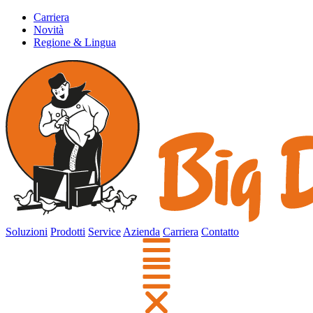
Carriera
Novità
Regione & Lingua
Soluzioni
Prodotti
Service
Azienda
Carriera
Contatto