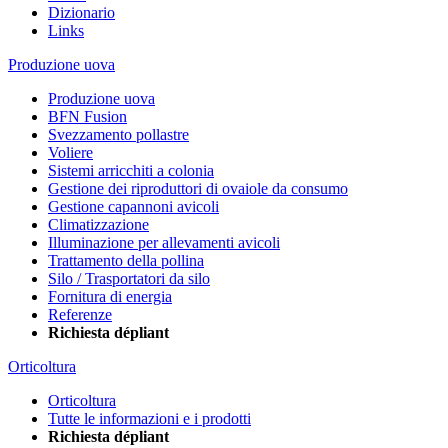
Dizionario
Links
Produzione uova
Produzione uova
BFN Fusion
Svezzamento pollastre
Voliere
Sistemi arricchiti a colonia
Gestione dei riproduttori di ovaiole da consumo
Gestione capannoni avicoli
Climatizzazione
Illuminazione per allevamenti avicoli
Trattamento della pollina
Silo / Trasportatori da silo
Fornitura di energia
Referenze
Richiesta dépliant
Orticoltura
Orticoltura
Tutte le informazioni e i prodotti
Richiesta dépliant