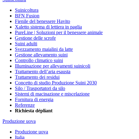
Suinicoltura
BFN Fusion
Fienile del benessere Havito
Xaletto sistema di lettiera in paglia
PureLine | Soluzioni per il benessere animale
Gestione delle scrofe
Suini adulti
Svezzamento maialini da latte
Gestione allevamento suini
Controllo climatico suini
Illuminazione per allevamenti suinicoli
Trattamento dell’aria esausta
Trattamento dei residui
Concetto di studio Produzione Suini 2030
Silo / Trasportatori da silo
Sistemi di macinazione e miscelazione
Fornitura di energia
Referenze
Richiesta dépliant
Produzione uova
Produzione uova
Italia