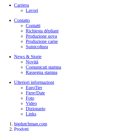
Carriera
Lavori
Contatto
Contatti
Richiesta dépliant
Produzione uova
Produzione carne
Suinicoltura
News & Storie
Novità
Comunicati stampa
Rassegna stampa
Ulteriori informazioni
EuroTier
Fiere/Date
Foto
Video
Dizionario
Links
bigdutchman.com
Prodotti