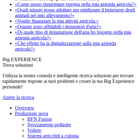
»Come posso risparmiare energia nella mia azienda agricola?«
»Quali misure posso adottare per migliorare il benessere degli
animali nel mio allevamento?«
»Voglio finanziare la mia attività agricola.«
»Quanto sono affidabili i depuratori d'aria?«
»Di quale tipo di depurazione dell'aria ho bisogno nella mia
azienda agricola?«
»Che effetto ha la digitalizzazione sulla mia azienda
agricola?«
Big EXPERIENCE
Trova soluzioni
Utilizza la nostra comoda e intelligente ricerca soluzioni per trovare
rapidamente risposte ai tuoi problemi e creare la tua Big Experience
personale!
Aprire la ricerca
Overview
Produzione uova
BFN Fusion
Svezzamento pollastre
Voliere
Sistemi arricchiti a colonia