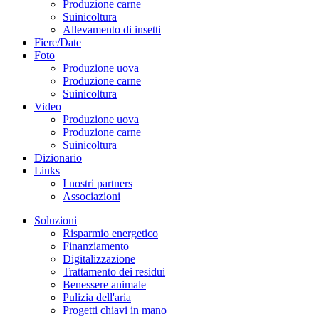
Produzione carne
Suinicoltura
Allevamento di insetti
Fiere/Date
Foto
Produzione uova
Produzione carne
Suinicoltura
Video
Produzione uova
Produzione carne
Suinicoltura
Dizionario
Links
I nostri partners
Associazioni
Soluzioni
Risparmio energetico
Finanziamento
Digitalizzazione
Trattamento dei residui
Benessere animale
Pulizia dell'aria
Progetti chiavi in mano