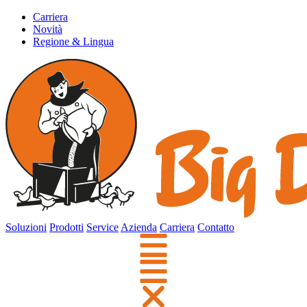
Carriera
Novità
Regione & Lingua
Soluzioni
Prodotti
Service
Azienda
Carriera
Contatto