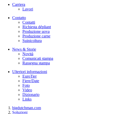
Carriera
Lavori
Contatto
Contatti
Richiesta dépliant
Produzione uova
Produzione carne
Suinicoltura
News & Storie
Novità
Comunicati stampa
Rassegna stampa
Ulteriori informazioni
EuroTier
Fiere/Date
Foto
Video
Dizionario
Links
bigdutchman.com
Soluzioni