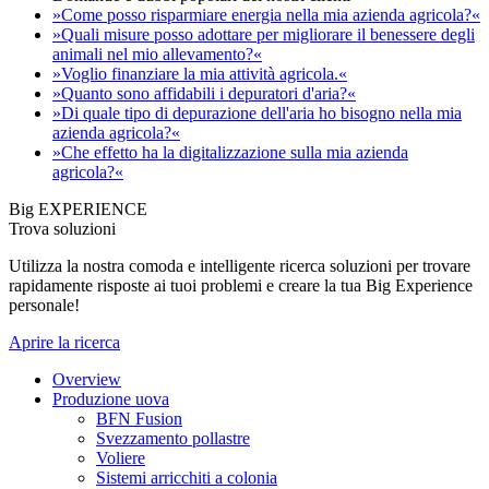
»Come posso risparmiare energia nella mia azienda agricola?«
»Quali misure posso adottare per migliorare il benessere degli
animali nel mio allevamento?«
»Voglio finanziare la mia attività agricola.«
»Quanto sono affidabili i depuratori d'aria?«
»Di quale tipo di depurazione dell'aria ho bisogno nella mia
azienda agricola?«
»Che effetto ha la digitalizzazione sulla mia azienda
agricola?«
Big EXPERIENCE
Trova soluzioni
Utilizza la nostra comoda e intelligente ricerca soluzioni per trovare
rapidamente risposte ai tuoi problemi e creare la tua Big Experience
personale!
Aprire la ricerca
Overview
Produzione uova
BFN Fusion
Svezzamento pollastre
Voliere
Sistemi arricchiti a colonia