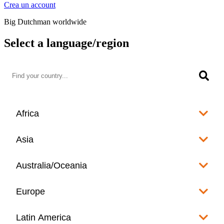
Crea un account
Big Dutchman worldwide
Select a language/region
Africa
Algeria
Asia
العربية
Afghanistan
Australia/Oceania
Angola
English
www.bigdutchman.co.za
Australia
Europe
Bangladesh
Benin
www.bigdutchman.asia
www.bigdutchman.asia
Français
Albania
Latin America
Fiji
Bhutan