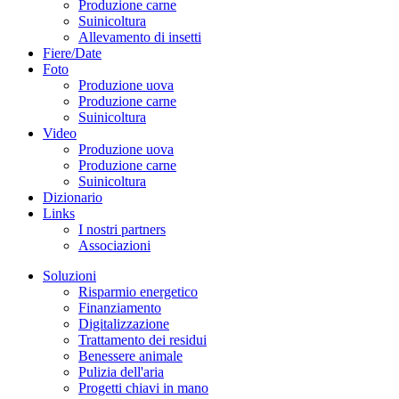
Produzione carne
Suinicoltura
Allevamento di insetti
Fiere/Date
Foto
Produzione uova
Produzione carne
Suinicoltura
Video
Produzione uova
Produzione carne
Suinicoltura
Dizionario
Links
I nostri partners
Associazioni
Soluzioni
Risparmio energetico
Finanziamento
Digitalizzazione
Trattamento dei residui
Benessere animale
Pulizia dell'aria
Progetti chiavi in mano