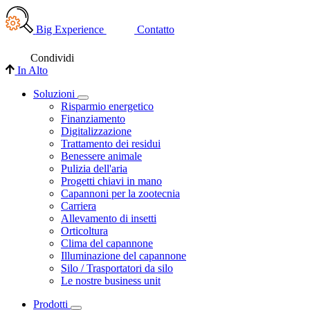
Big Experience
Contatto
Condividi
In Alto
Soluzioni
Risparmio energetico
Finanziamento
Digitalizzazione
Trattamento dei residui
Benessere animale
Pulizia dell'aria
Progetti chiavi in mano
Capannoni per la zootecnia
Carriera
Allevamento di insetti
Orticoltura
Clima del capannone
Illuminazione del capannone
Silo / Trasportatori da silo
Le nostre business unit
Prodotti