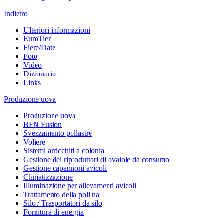
Indietro
Ulteriori informazioni
EuroTier
Fiere/Date
Foto
Video
Dizionario
Links
Produzione uova
Produzione uova
BFN Fusion
Svezzamento pollastre
Voliere
Sistemi arricchiti a colonia
Gestione dei riproduttori di ovaiole da consumo
Gestione capannoni avicoli
Climatizzazione
Illuminazione per allevamenti avicoli
Trattamento della pollina
Silo / Trasportatori da silo
Fornitura di energia