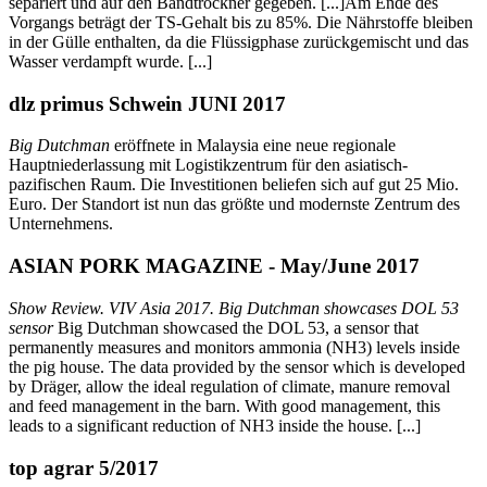
separiert und auf den Bandtrockner gegeben. [...]Am Ende des
Vorgangs beträgt der TS-Gehalt bis zu 85%. Die Nährstoffe bleiben
in der Gülle enthalten, da die Flüssigphase zurückgemischt und das
Wasser verdampft wurde. [...]
dlz primus Schwein JUNI 2017
Big Dutchman
eröffnete in Malaysia eine neue regionale
Hauptniederlassung mit Logistikzentrum für den asiatisch-
pazifischen Raum. Die Investitionen beliefen sich auf gut 25 Mio.
Euro. Der Standort ist nun das größte und modernste Zentrum des
Unternehmens.
ASIAN PORK MAGAZINE - May/June 2017
Show Review. VIV Asia 2017. Big Dutchman showcases DOL 53
sensor
Big Dutchman showcased the DOL 53, a sensor that
permanently measures and monitors ammonia (NH3) levels inside
the pig house. The data provided by the sensor which is developed
by Dräger, allow the ideal regulation of climate, manure removal
and feed management in the barn. With good management, this
leads to a significant reduction of NH3 inside the house. [...]
top agrar 5/2017