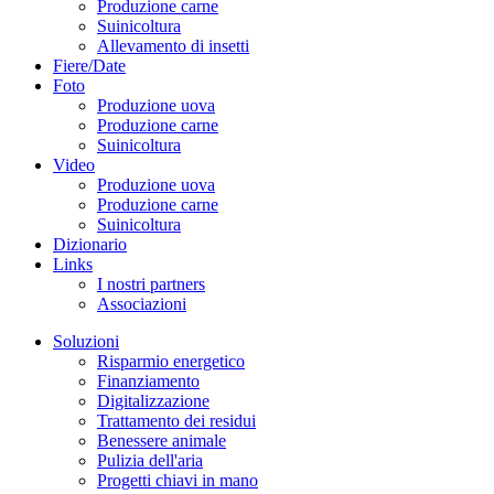
Produzione carne
Suinicoltura
Allevamento di insetti
Fiere/Date
Foto
Produzione uova
Produzione carne
Suinicoltura
Video
Produzione uova
Produzione carne
Suinicoltura
Dizionario
Links
I nostri partners
Associazioni
Soluzioni
Risparmio energetico
Finanziamento
Digitalizzazione
Trattamento dei residui
Benessere animale
Pulizia dell'aria
Progetti chiavi in mano