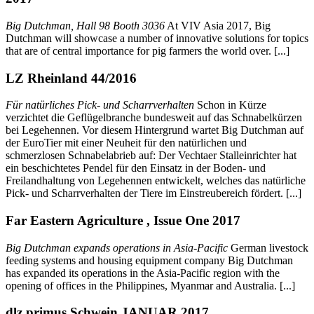
Big Dutchman, Hall 98 Booth 3036
At VIV Asia 2017, Big
Dutchman will showcase a number of innovative solutions for topics
that are of central importance for pig farmers the world over. [...]
LZ Rheinland 44/2016
Für natürliches Pick- und Scharrverhalten
Schon in Kürze
verzichtet die Geflügelbranche bundesweit auf das Schnabelkürzen
bei Legehennen. Vor diesem Hintergrund wartet Big Dutchman auf
der EuroTier mit einer Neuheit für den natürlichen und
schmerzlosen Schnabelabrieb auf: Der Vechtaer Stalleinrichter hat
ein beschichtetes Pendel für den Einsatz in der Boden- und
Freilandhaltung von Legehennen entwickelt, welches das natürliche
Pick- und Scharrverhalten der Tiere im Einstreubereich fördert. [...]
Far Eastern Agriculture , Issue One 2017
Big Dutchman expands operations in Asia-Pacific
German livestock
feeding systems and housing equipment company Big Dutchman
has expanded its operations in the Asia-Pacific region with the
opening of offices in the Philippines, Myanmar and Australia. [...]
dlz primus Schwein JANUAR 2017