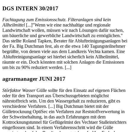
DGS INTERN 30/2017
Fachtagung zum Emissionsschutz. Filteranlagen sind kein
Allheilmittel
[...]"Wenn wir eine nachhaltige und regionale
Landwirtschaft wollen, müssen wir nach Lösungen dafür suchen,
um bäuerliche und gewerbliche Landwirtschaft zu ermöglichen."
Das stellte Roland Tapken, Berater für Abluftreinigungsanlagen bei
der Fa. Big Dutchman fest, als er die etwa 140 Tagungsteilnehmer
begrüßte, von denen viele aus dem Landkreis Vechta kamen. Eine
Abluftreinigungsanlage sei hierbei sicherlich kein Allheilmittel,
räumte er ein. Doch könnten mit solchen Anlagen die Emissionen
um bis zu 90% reduziert werden. [...]
agrarmanager JUNI 2017
Störfaktor Wasser
Gülle sollte für den Einsatz auf eigenen Flächen
oder für den Transport aus Überschussgebieten möglichst
nährstoffreich sein. Um den Wassergehalt zu reduzieren, gibt es
verschiedene Verfahren. [...] Big Dutchman bietet mit der
Gülletrocknung OptiSec ein Verfahren zur Reststoffverwertung in
der Schweinehaltung, in das auch Erfahrungen mit dem
Kottrocknungstunnel für Geflügelmist des Vechtaer Stalleinrichters
eingeflossen sind. In einem Verfahrensschritt wird die Gülle