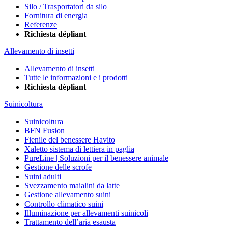
Silo / Trasportatori da silo
Fornitura di energia
Referenze
Richiesta dépliant
Allevamento di insetti
Allevamento di insetti
Tutte le informazioni e i prodotti
Richiesta dépliant
Suinicoltura
Suinicoltura
BFN Fusion
Fienile del benessere Havito
Xaletto sistema di lettiera in paglia
PureLine | Soluzioni per il benessere animale
Gestione delle scrofe
Suini adulti
Svezzamento maialini da latte
Gestione allevamento suini
Controllo climatico suini
Illuminazione per allevamenti suinicoli
Trattamento dell’aria esausta