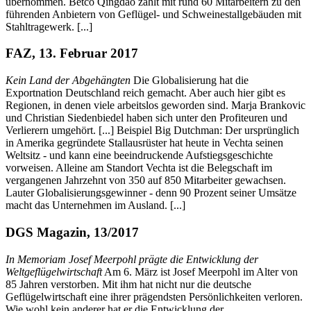
übernommen. Betco Qingdao zählt mit rund 60 Mitarbeitern zu den
führenden Anbietern von Geflügel- und Schweinestallgebäuden mit
Stahltragewerk. [...]
FAZ, 13. Februar 2017
Kein Land der Abgehängten
Die Globalisierung hat die
Exportnation Deutschland reich gemacht. Aber auch hier gibt es
Regionen, in denen viele arbeitslos geworden sind. Marja Brankovic
und Christian Siedenbiedel haben sich unter den Profiteuren und
Verlierern umgehört. [...] Beispiel Big Dutchman: Der ursprünglich
in Amerika gegründete Stallausrüster hat heute in Vechta seinen
Weltsitz - und kann eine beeindruckende Aufstiegsgeschichte
vorweisen. Alleine am Standort Vechta ist die Belegschaft im
vergangenen Jahrzehnt von 350 auf 850 Mitarbeiter gewachsen.
Lauter Globalisierungsgewinner - denn 90 Prozent seiner Umsätze
macht das Unternehmen im Ausland. [...]
DGS Magazin, 13/2017
In Memoriam Josef Meerpohl prägte die Entwicklung der
Weltgeflügelwirtschaft
Am 6. März ist Josef Meerpohl im Alter von
85 Jahren verstorben. Mit ihm hat nicht nur die deutsche
Geflügelwirtschaft eine ihrer prägendsten Persönlichkeiten verloren.
Wie wohl kein anderer hat er die Entwicklung der