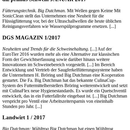
Fütterungstechnik. Big Dutchman.
Mit Wellen gegen Keime Mit
SonicClean stellt das Unternehmen eine Neuheit für die
Flüssigfütterung vor, bei der Ultraschallwellen die heute üblichen
Reinigungsverfahren wie Wasserspülprogramme ersetzen. [...]
DGS MAGAZIN 1/2017
Neuheiten und Trends für die Schweinehaltung
. [...] Auf der
EuroTier 2016 wurden mehr als eine Alternative zur klassischen
Form der Gewichtserfassung sowie darüber hinaus weitere
Innovationen im Schweinebereich vorgestellt. [...] Im Bereich
Entwicklung und Vertrieb der Saugferkelfütterungssysteme haben
die Unternehmen H. Bröring und Big Dutchman eine Kooperation
gestartet. Die Fa. Big Dutchman hat das bekannte CulinaCup-
System des Futtermittelherstellers Bröring weiterentwickelt und setzt
mit CulinaFlex neue Hygienestandards. Es wurde ein Quetschventil
entwickelt, das in ein Futterfallrohr eingebaut ist. [...] Big Dutchman
verspricht pro Ventil eine Arbeitszeitersparnis von eineinhalb
Stunden pro Jahr. [...]
Landwirt 1 / 2017
Big Dutchman: Wühltrog
Big Dutchman hat einen Wühltrog