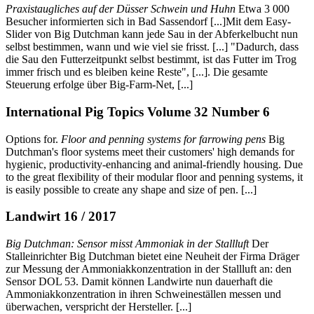
Praxistaugliches auf der Düsser Schwein und Huhn
Etwa 3 000
Besucher informierten sich in Bad Sassendorf [...]Mit dem Easy-
Slider von Big Dutchman kann jede Sau in der Abferkelbucht nun
selbst bestimmen, wann und wie viel sie frisst. [...] "Dadurch, dass
die Sau den Futterzeitpunkt selbst bestimmt, ist das Futter im Trog
immer frisch und es bleiben keine Reste", [...]. Die gesamte
Steuerung erfolge über Big-Farm-Net, [...]
International Pig Topics Volume 32 Number 6
Options for.
Floor and penning systems for farrowing pens
Big
Dutchman's floor systems meet their customers' high demands for
hygienic, productivity-enhancing and animal-friendly housing. Due
to the great flexibility of their modular floor and penning systems, it
is easily possible to create any shape and size of pen. [...]
Landwirt 16 / 2017
Big Dutchman: Sensor misst Ammoniak in der Stallluft
Der
Stalleinrichter Big Dutchman bietet eine Neuheit der Firma Dräger
zur Messung der Ammoniakkonzentration in der Stallluft an: den
Sensor DOL 53. Damit können Landwirte nun dauerhaft die
Ammoniakkonzentration in ihren Schweineställen messen und
überwachen, verspricht der Hersteller. [...]