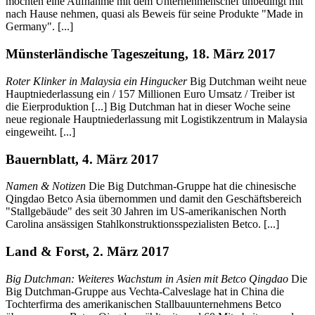
möchten eine Aufnahme mit dem Unternehmenschef unbedingt mit
nach Hause nehmen, quasi als Beweis für seine Produkte "Made in
Germany". [...]
Münsterländische Tageszeitung, 18. März 2017
Roter Klinker in Malaysia ein Hingucker
Big Dutchman weiht neue
Hauptniederlassung ein / 157 Millionen Euro Umsatz / Treiber ist
die Eierproduktion [...] Big Dutchman hat in dieser Woche seine
neue regionale Hauptniederlassung mit Logistikzentrum in Malaysia
eingeweiht. [...]
Bauernblatt, 4. März 2017
Namen & Notizen
Die Big Dutchman-Gruppe hat die chinesische
Qingdao Betco Asia übernommen und damit den Geschäftsbereich
"Stallgebäude" des seit 30 Jahren im US-amerikanischen North
Carolina ansässigen Stahlkonstruktionsspezialisten Betco. [...]
Land & Forst, 2. März 2017
Big Dutchman: Weiteres Wachstum in Asien mit Betco Qingdao
Die
Big Dutchman-Gruppe aus Vechta-Calveslage hat in China die
Tochterfirma des amerikanischen Stallbauunternehmens Betco