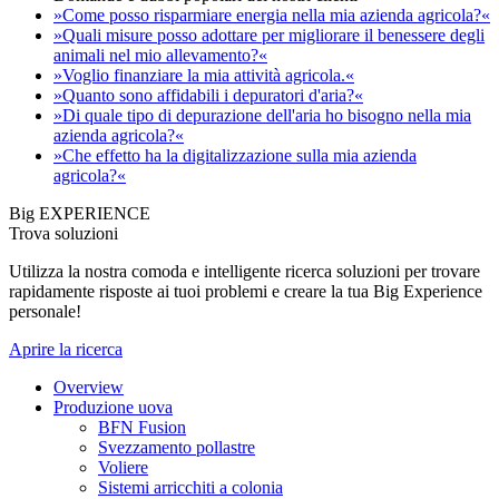
»Come posso risparmiare energia nella mia azienda agricola?«
»Quali misure posso adottare per migliorare il benessere degli
animali nel mio allevamento?«
»Voglio finanziare la mia attività agricola.«
»Quanto sono affidabili i depuratori d'aria?«
»Di quale tipo di depurazione dell'aria ho bisogno nella mia
azienda agricola?«
»Che effetto ha la digitalizzazione sulla mia azienda
agricola?«
Big EXPERIENCE
Trova soluzioni
Utilizza la nostra comoda e intelligente ricerca soluzioni per trovare
rapidamente risposte ai tuoi problemi e creare la tua Big Experience
personale!
Aprire la ricerca
Overview
Produzione uova
BFN Fusion
Svezzamento pollastre
Voliere
Sistemi arricchiti a colonia