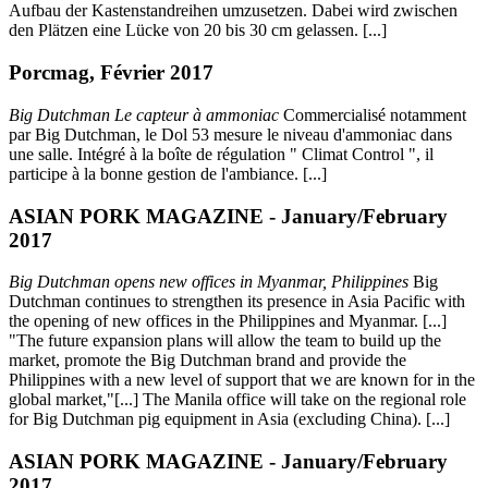
Aufbau der Kastenstandreihen umzusetzen. Dabei wird zwischen
den Plätzen eine Lücke von 20 bis 30 cm gelassen. [...]
Porcmag, Février 2017
Big Dutchman Le capteur à ammoniac
Commercialisé notamment
par Big Dutchman, le Dol 53 mesure le niveau d'ammoniac dans
une salle. Intégré à la boîte de régulation " Climat Control ", il
participe à la bonne gestion de l'ambiance. [...]
ASIAN PORK MAGAZINE - January/February
2017
Big Dutchman opens new offices in Myanmar, Philippines
Big
Dutchman continues to strengthen its presence in Asia Pacific with
the opening of new offices in the Philippines and Myanmar. [...]
"The future expansion plans will allow the team to build up the
market, promote the Big Dutchman brand and provide the
Philippines with a new level of support that we are known for in the
global market,"[...] The Manila office will take on the regional role
for Big Dutchman pig equipment in Asia (excluding China). [...]
ASIAN PORK MAGAZINE - January/February
2017