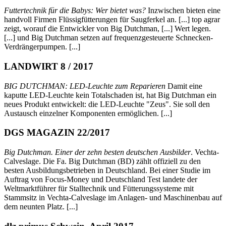
Futtertechnik für die Babys: Wer bietet was?
Inzwischen bieten eine
handvoll Firmen Flüssigfütterungen für Saugferkel an. [...] top agrar
zeigt, worauf die Entwickler von Big Dutchman, [...] Wert legen.
[...] und Big Dutchman setzen auf frequenzgesteuerte Schnecken-
Verdrängerpumpen. [...]
LANDWIRT 8 / 2017
BIG DUTCHMAN: LED-Leuchte zum Reparieren
Damit eine
kaputte LED-Leuchte kein Totalschaden ist, hat Big Dutchman ein
neues Produkt entwickelt: die LED-Leuchte "Zeus". Sie soll den
Austausch einzelner Komponenten ermöglichen. [...]
DGS MAGAZIN 22/2017
Big Dutchman. Einer der zehn besten deutschen Ausbilder
. Vechta-
Calveslage. Die Fa. Big Dutchman (BD) zählt offiziell zu den
besten Ausbildungsbetrieben in Deutschland. Bei einer Studie im
Auftrag von Focus-Money und Deutschland Test landete der
Weltmarktführer für Stalltechnik und Fütterungssysteme mit
Stammsitz in Vechta-Calveslage im Anlagen- und Maschinenbau auf
dem neunten Platz. [...]