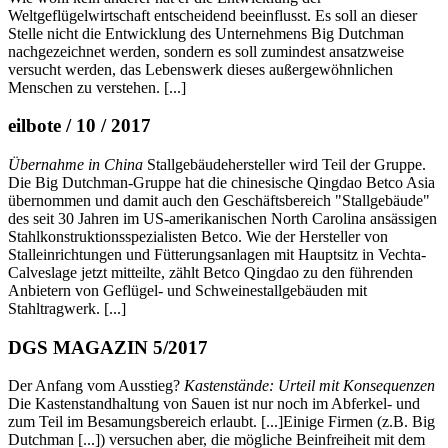
Weltgeflügelwirtschaft entscheidend beeinflusst. Es soll an dieser
Stelle nicht die Entwicklung des Unternehmens Big Dutchman
nachgezeichnet werden, sondern es soll zumindest ansatzweise
versucht werden, das Lebenswerk dieses außergewöhnlichen
Menschen zu verstehen. [...]
eilbote / 10 / 2017
Übernahme in China
Stallgebäudehersteller wird Teil der Gruppe.
Die Big Dutchman-Gruppe hat die chinesische Qingdao Betco Asia
übernommen und damit auch den Geschäftsbereich "Stallgebäude"
des seit 30 Jahren im US-amerikanischen North Carolina ansässigen
Stahlkonstruktionsspezialisten Betco. Wie der Hersteller von
Stalleinrichtungen und Fütterungsanlagen mit Hauptsitz in Vechta-
Calveslage jetzt mitteilte, zählt Betco Qingdao zu den führenden
Anbietern von Geflügel- und Schweinestallgebäuden mit
Stahltragwerk. [...]
DGS MAGAZIN 5/2017
Der Anfang vom Ausstieg?
Kastenstände: Urteil mit Konsequenzen
Die Kastenstandhaltung von Sauen ist nur noch im Abferkel- und
zum Teil im Besamungsbereich erlaubt. [...]Einige Firmen (z.B. Big
Dutchman [...]) versuchen aber, die mögliche Beinfreiheit mit dem