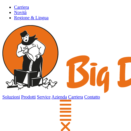
Carriera
Novità
Regione & Lingua
Soluzioni
Prodotti
Service
Azienda
Carriera
Contatto