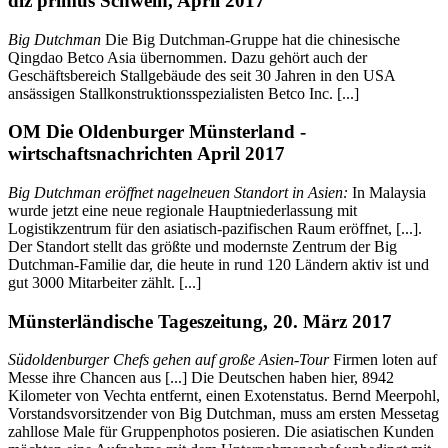
dlz primus Schwein, April 2017
Big Dutchman
Die Big Dutchman-Gruppe hat die chinesische
Qingdao Betco Asia übernommen. Dazu gehört auch der
Geschäftsbereich Stallgebäude des seit 30 Jahren in den USA
ansässigen Stallkonstruktionsspezialisten Betco Inc. [...]
OM Die Oldenburger Münsterland -
wirtschaftsnachrichten April 2017
Big Dutchman eröffnet nagelneuen Standort in Asien:
In Malaysia
wurde jetzt eine neue regionale Hauptniederlassung mit
Logistikzentrum für den asiatisch-pazifischen Raum eröffnet, [...].
Der Standort stellt das größte und modernste Zentrum der Big
Dutchman-Familie dar, die heute in rund 120 Ländern aktiv ist und
gut 3000 Mitarbeiter zählt. [...]
Münsterländische Tageszeitung, 20. März 2017
Südoldenburger Chefs gehen auf große Asien-Tour
Firmen loten auf
Messe ihre Chancen aus [...] Die Deutschen haben hier, 8942
Kilometer von Vechta entfernt, einen Exotenstatus. Bernd Meerpohl,
Vorstandsvorsitzender von Big Dutchman, muss am ersten Messetag
zahllose Male für Gruppenphotos posieren. Die asiatischen Kunden