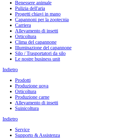
Benessere animale
Pulizia dell'aria
Progetti chiavi in mano
Capannoni per la zootecnia
Carriera
Allevamento di insetti
Orticoltura
Clima del capannone
Illuminazione del capannone
Silo / Trasportatori da silo
Le nostre business unit
Indietro
Prodotti
Produzione uova
Orticoltura
Produzione carne
Allevamento di insetti
Suinicoltura
Indietro
Service
Supporto & Assistenza