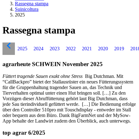
Rassegna stampa
Suinicoltura
2025
Rassegna stampa
2025
2024
2023
2022
2021
2020
2019
201
agrarheute SCHWEIN November 2025
Füttert tragende Sauen exakt ohne Stress
Big Dutchman. Mit
“CallBackpro” bietet der Stallausrüster ein neues Fütterungssystem
für die Gruppenhaltung tragender Sauen an, das Technik und
Tierverhalten optimal unter einen Hut bringen soll. […] Zu den
Vorzügen dieser Abruffütterung gehört laut Big Dutchman, dass
jede Sau tierindividuell gefüttert werde. […] Die Bedienung erfolge
über den Controller 510pro mit Touschdisplay - entweder im Stall
oder bequem aus dem Büro. Dank BigFarmNet und der MySow-
App behalte der Landwirt zudem den Überblick, auch unterwegs.
top agrar 6/2025