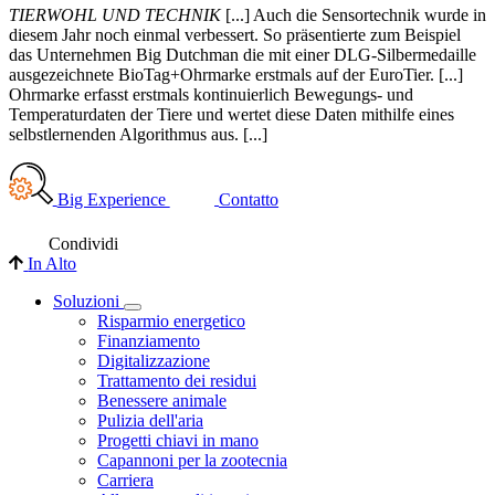
TIERWOHL UND TECHNIK
[...] Auch die Sensortechnik wurde in
diesem Jahr noch einmal verbessert. So präsentierte zum Beispiel
das Unternehmen Big Dutchman die mit einer DLG-Silbermedaille
ausgezeichnete BioTag+Ohrmarke erstmals auf der EuroTier. [...]
Ohrmarke erfasst erstmals kontinuierlich Bewegungs- und
Temperaturdaten der Tiere und wertet diese Daten mithilfe eines
selbstlernenden Algorithmus aus. [...]
Big Experience
Contatto
Condividi
In Alto
Soluzioni
Risparmio energetico
Finanziamento
Digitalizzazione
Trattamento dei residui
Benessere animale
Pulizia dell'aria
Progetti chiavi in mano
Capannoni per la zootecnia
Carriera