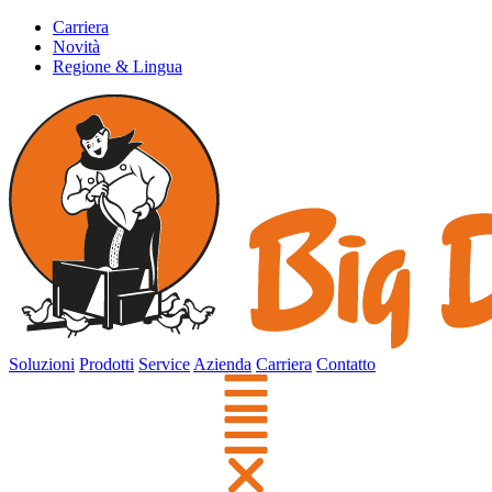
Carriera
Novità
Regione & Lingua
Soluzioni
Prodotti
Service
Azienda
Carriera
Contatto