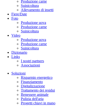
Produzione carne
Suinicoltura
Allevamento di insetti
Fiere/Date
Foto
Produzione uova
Produzione carne
Suinicoltura
Video
Produzione uova
Produzione carne
Suinicoltura
Dizionario
Links
I nostri partners
Associazioni
Soluzioni
Risparmio energetico
Finanziamento
Digitalizzazione
Trattamento dei residui
Benessere animale
Pulizia dell'aria
Progetti chiavi in mano