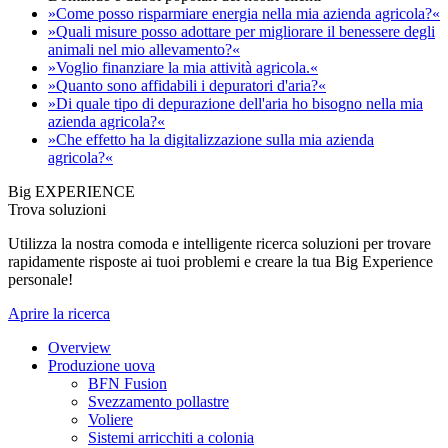
»Come posso risparmiare energia nella mia azienda agricola?«
»Quali misure posso adottare per migliorare il benessere degli
animali nel mio allevamento?«
»Voglio finanziare la mia attività agricola.«
»Quanto sono affidabili i depuratori d'aria?«
»Di quale tipo di depurazione dell'aria ho bisogno nella mia
azienda agricola?«
»Che effetto ha la digitalizzazione sulla mia azienda
agricola?«
Big EXPERIENCE
Trova soluzioni
Utilizza la nostra comoda e intelligente ricerca soluzioni per trovare
rapidamente risposte ai tuoi problemi e creare la tua Big Experience
personale!
Aprire la ricerca
Overview
Produzione uova
BFN Fusion
Svezzamento pollastre
Voliere
Sistemi arricchiti a colonia