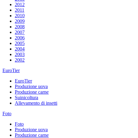
2012
2011
2010
2009
2008
2007
2006
2005
2004
2003
2002
EuroTier
EuroTier
Produzione uova
Produzione carne
Suinicoltura
Allevamento di insetti
Foto
Foto
Produzione uova
Produzione carne