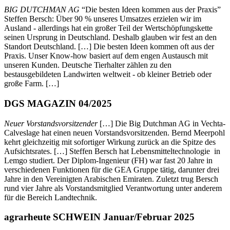
BIG DUTCHMAN AG
“Die besten Ideen kommen aus der Praxis”
Steffen Bersch: Über 90 % unseres Umsatzes erzielen wir im
Ausland - allerdings hat ein großer Teil der Wertschöpfungskette
seinen Ursprung in Deutschland. Deshalb glauben wir fest an den
Standort Deutschland. […] Die besten Ideen kommen oft aus der
Praxis. Unser Know-how basiert auf dem engen Austausch mit
unseren Kunden. Deutsche Tierhalter zählen zu den
bestausgebildeten Landwirten weltweit - ob kleiner Betrieb oder
große Farm. […]
DGS MAGAZIN 04/2025
Neuer Vorstandsvorsitzender
[…] Die Big Dutchman AG in Vechta-
Calveslage hat einen neuen Vorstandsvorsitzenden. Bernd Meerpohl
kehrt gleichzeitig mit sofortiger Wirkung zurück an die Spitze des
Aufsichtsrates. […] Steffen Bersch hat Lebensmitteltechnologie in
Lemgo studiert. Der Diplom-Ingenieur (FH) war fast 20 Jahre in
verschiedenen Funktionen für die GEA Gruppe tätig, darunter drei
Jahre in den Vereinigten Arabischen Emiraten. Zuletzt trug Bersch
rund vier Jahre als Vorstandsmitglied Verantwortung unter anderem
für die Bereich Landtechnik.
agrarheute SCHWEIN Januar/Februar 2025