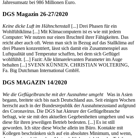
Jahresumsatz bei 986 Millionen Euro.
DGS Magazin 26-27/2020
Keine dicke Luft im Hähnchenstall
[...] Drei Phasen für ein
Wohlfühlklima [...] Mit Klimacomputern ist es wie mit jedem
Computer: Wir nutzen nur einen Bruchteil ihrer Fähigkeiten. Das
reicht aber auch oft. Wenn man sich in Bezug auf das Stallklima auf
drei Phasen konzentriert, lässt sich damit ein Zusammenspiel aus
Luftqualität und Temperatur schaffen, bei dem sich Geflügel
wohlfühlt. [...] Fazit: Alle klimarelevanten Parameter im Auge
behalten [...] SVENN KÜNNEN, CHRISTIAN WOLTERING,
Fa. Big Dutchman International GmbH.
DGS MAGAZIN 14/2020
Wie die Geflügelbranche mit der Ausnahme umgeht
Was in Asien
begann, breitete sich bis nach Deutschland aus. Seit einigen Wochen
herrscht auch in der Bundesrepublik der Ausnahmezustand aufgrund
des Coronavirus. Die DGS hat Akteure der Geflügelbranche
befragt, wie sie mit den aktuellen Gegebenheiten umgehen und was
diese für ihren jeweiligen Betrieb bedeuten. [...] Es ist still
geworden. Ich sitze diese Woche allein im Büro. Kontakte mit
Kollegen beschränken sich auf ein absolutes Minimum, und wenn,