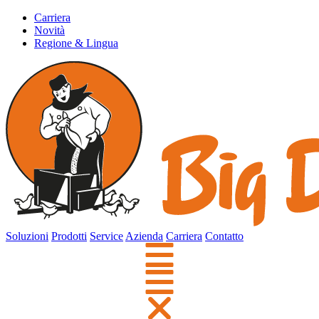
Carriera
Novità
Regione & Lingua
Soluzioni
Prodotti
Service
Azienda
Carriera
Contatto