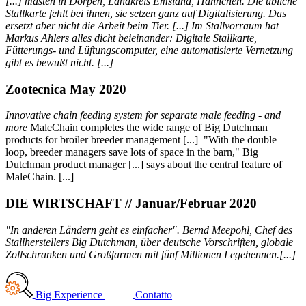
[...] mästen in Dörpen, Landkreis Emsland, Hähnchen. Die übliche
Stallkarte fehlt bei ihnen, sie setzen ganz auf Digitalisierung. Das
ersetzt aber nicht die Arbeit beim Tier. [...] Im Stallvorraum hat
Markus Ahlers alles dicht beieinander: Digitale Stallkarte,
Fütterungs- und Lüftungscomputer, eine automatisierte Vernetzung
gibt es bewußt nicht. [...]
Zootecnica May 2020
Innovative chain feeding system for separate male feeding - and
more
MaleChain completes the wide range of Big Dutchman
products for broiler breeder management [...] "With the double
loop, breeder managers save lots of space in the barn," Big
Dutchman product manager [...] says about the central feature of
MaleChain. [...]
DIE WIRTSCHAFT // Januar/Februar 2020
"In anderen Ländern geht es einfacher"
. Bernd Meepohl, Chef des
Stallherstellers Big Dutchman, über deutsche Vorschriften, globale
Zollschranken und Großfarmen mit fünf Millionen Legehennen.[...]
Big Experience
Contatto