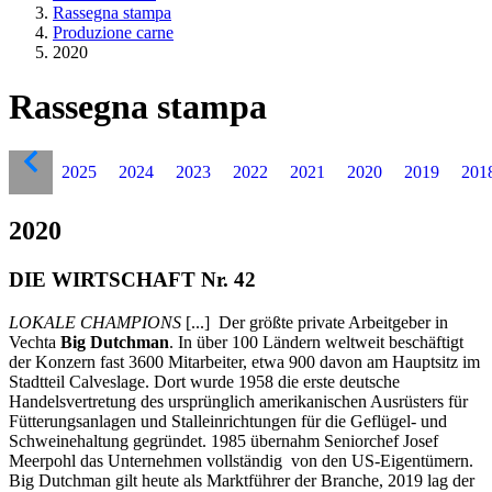
Rassegna stampa
Produzione carne
2020
Rassegna stampa
2025
2024
2023
2022
2021
2020
2019
201
2020
DIE WIRTSCHAFT Nr. 42
LOKALE CHAMPIONS
[...] Der größte private Arbeitgeber in
Vechta
Big Dutchman
. In über 100 Ländern weltweit beschäftigt
der Konzern fast 3600 Mitarbeiter, etwa 900 davon am Hauptsitz im
Stadtteil Calveslage. Dort wurde 1958 die erste deutsche
Handelsvertretung des ursprünglich amerikanischen Ausrüsters für
Fütterungsanlagen und Stalleinrichtungen für die Geflügel- und
Schweinehaltung gegründet. 1985 übernahm Seniorchef Josef
Meerpohl das Unternehmen vollständig von den US-Eigentümern.
Big Dutchman gilt heute als Marktführer der Branche, 2019 lag der