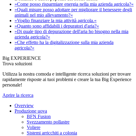
»Come posso risparmiare energia nella mia azienda agricola?«
»Quali misure posso adottare per migliorare il benessere degli
animali nel mio allevamento?«
»Voglio finanziare la mia attività agricola.«
»Quanto sono affidabili i depuratori d'aria?«
»Di quale tipo di depurazione dell'aria ho bisogno nella mia
azienda agricola?«
»Che effetto ha la digitalizzazione sulla mia azienda
agricola?«
Big EXPERIENCE
Trova soluzioni
Utilizza la nostra comoda e intelligente ricerca soluzioni per trovare
rapidamente risposte ai tuoi problemi e creare la tua Big Experience
personale!
Aprire la ricerca
Overview
Produzione uova
BFN Fusion
Svezzamento pollastre
Voliere
Sistemi arricchiti a colonia