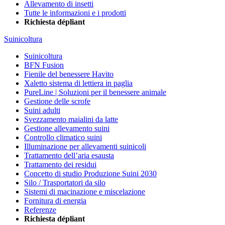
Allevamento di insetti
Tutte le informazioni e i prodotti
Richiesta dépliant
Suinicoltura
Suinicoltura
BFN Fusion
Fienile del benessere Havito
Xaletto sistema di lettiera in paglia
PureLine | Soluzioni per il benessere animale
Gestione delle scrofe
Suini adulti
Svezzamento maialini da latte
Gestione allevamento suini
Controllo climatico suini
Illuminazione per allevamenti suinicoli
Trattamento dell’aria esausta
Trattamento dei residui
Concetto di studio Produzione Suini 2030
Silo / Trasportatori da silo
Sistemi di macinazione e miscelazione
Fornitura di energia
Referenze
Richiesta dépliant