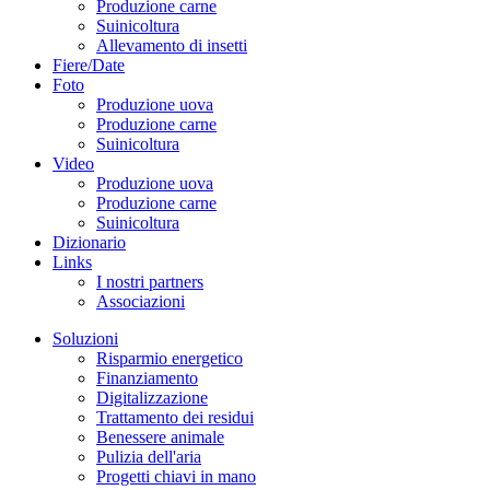
Produzione carne
Suinicoltura
Allevamento di insetti
Fiere/Date
Foto
Produzione uova
Produzione carne
Suinicoltura
Video
Produzione uova
Produzione carne
Suinicoltura
Dizionario
Links
I nostri partners
Associazioni
Soluzioni
Risparmio energetico
Finanziamento
Digitalizzazione
Trattamento dei residui
Benessere animale
Pulizia dell'aria
Progetti chiavi in mano