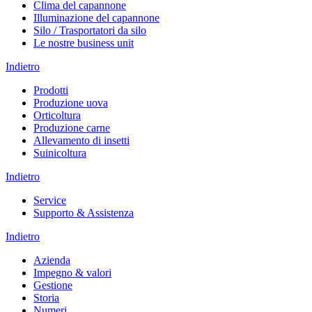
Clima del capannone
Illuminazione del capannone
Silo / Trasportatori da silo
Le nostre business unit
Indietro
Prodotti
Produzione uova
Orticoltura
Produzione carne
Allevamento di insetti
Suinicoltura
Indietro
Service
Supporto & Assistenza
Indietro
Azienda
Impegno & valori
Gestione
Storia
Numeri