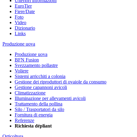
Ulteriori informazioni
EuroTier
Fiere/Date
Foto
Video
Dizionario
Links
Produzione uova
Produzione uova
BFN Fusion
Svezzamento pollastre
Voliere
Sistemi arricchiti a colonia
Gestione dei riproduttori di ovaiole da consumo
Gestione capannoni avicoli
Climatizzazione
Illuminazione per allevamenti avicoli
Trattamento della pollina
Silo / Trasportatori da silo
Fornitura di energia
Referenze
Richiesta dépliant
Orticoltura