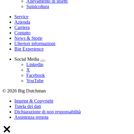
Allevamento di insetti
Suinicoltura
Service
Azienda
Carriera
Contatto
News & Storie
Ulteriori informazioni
Big Experience
Social Media
Linkedin
X
Facebook
YouTube
© 2026 Big Dutchman
Imprint & Copyright
Tutela dei dati
Dichiarazione di non responsabilità
Assistenza remota