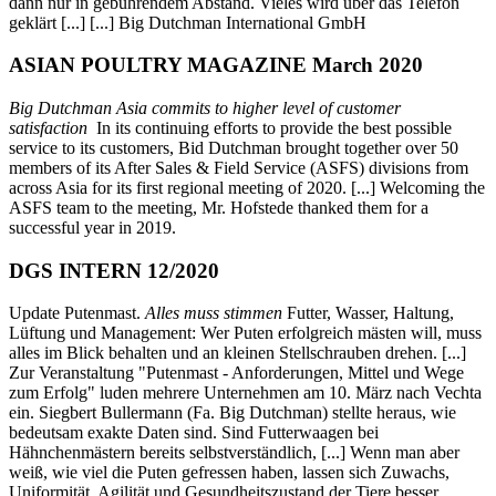
dann nur in gebührendem Abstand. Vieles wird über das Telefon
geklärt [...] [...] Big Dutchman International GmbH
ASIAN POULTRY MAGAZINE March 2020
Big Dutchman Asia commits to higher level of customer
satisfaction
In its continuing efforts to provide the best possible
service to its customers, Bid Dutchman brought together over 50
members of its After Sales & Field Service (ASFS) divisions from
across Asia for its first regional meeting of 2020. [...] Welcoming the
ASFS team to the meeting, Mr. Hofstede thanked them for a
successful year in 2019.
DGS INTERN 12/2020
Update Putenmast.
Alles muss stimmen
Futter, Wasser, Haltung,
Lüftung und Management: Wer Puten erfolgreich mästen will, muss
alles im Blick behalten und an kleinen Stellschrauben drehen. [...]
Zur Veranstaltung "Putenmast - Anforderungen, Mittel und Wege
zum Erfolg" luden mehrere Unternehmen am 10. März nach Vechta
ein. Siegbert Bullermann (Fa. Big Dutchman) stellte heraus, wie
bedeutsam exakte Daten sind. Sind Futterwaagen bei
Hähnchenmästern bereits selbstverständlich, [...] Wenn man aber
weiß, wie viel die Puten gefressen haben, lassen sich Zuwachs,
Uniformität, Agilität und Gesundheitszustand der Tiere besser