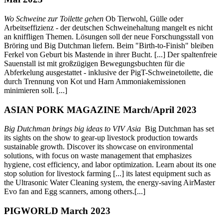
Wo Schweine zur Toilette gehen
Ob Tierwohl, Gülle oder
Arbeitseffizienz - der deutschen Schweinehaltung mangelt es nicht
an kniffligen Themen. Lösungen soll der neue Forschungsstall von
Bröring und Big Dutchman liefern. Beim "Birth-to-Finish" bleiben
Ferkel von Geburt bis Mastende in ihrer Bucht. [...] Der spaltenfreie
Sauenstall ist mit großzügigen Bewegungsbuchten für die
Abferkelung ausgestattet - inklusive der PigT-Schweinetoilette, die
durch Trennung von Kot und Harn Ammoniakemissionen
minimieren soll. [...]
ASIAN PORK MAGAZINE March/April 2023
Big Dutchman brings big ideas to VIV Asia
Big Dutchman has set
its sights on the show to gear-up livestock production towards
sustainable growth. Discover its showcase on environmental
solutions, with focus on waste management that emphasizes
hygiene, cost efficiency, and labor optimization. Learn about its one
stop solution for livestock farming [...] its latest equipment such as
the Ultrasonic Water Cleaning system, the energy-saving AirMaster
Evo fan and Egg scanners, among others.[...]
PIGWORLD March 2023