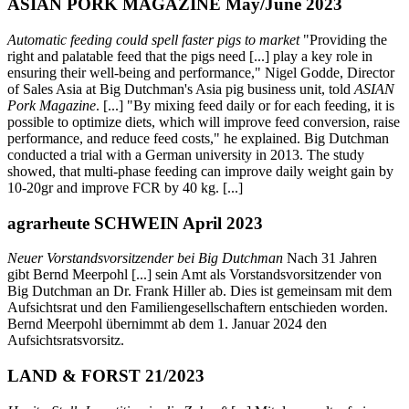
ASIAN PORK MAGAZINE May/June 2023
Automatic feeding could spell faster pigs to market
"Providing the
right and palatable feed that the pigs need [...] play a key role in
ensuring their well-being and performance," Nigel Godde, Director
of Sales Asia at Big Dutchman's Asia pig business unit, told
ASIAN
Pork Magazine
. [...] "By mixing feed daily or for each feeding, it is
possible to optimize diets, which will improve feed conversion, raise
performance, and reduce feed costs," he explained. Big Dutchman
conducted a trial with a German university in 2013. The study
showed, that multi-phase feeding can improve daily weight gain by
10-20gr and improve FCR by 40 kg. [...]
agrarheute SCHWEIN April 2023
Neuer Vorstandsvorsitzender bei Big Dutchman
Nach 31 Jahren
gibt Bernd Meerpohl [...] sein Amt als Vorstandsvorsitzender von
Big Dutchman an Dr. Frank Hiller ab. Dies ist gemeinsam mit dem
Aufsichtsrat und den Familiengesellschaftern entschieden worden.
Bernd Meerpohl übernimmt ab dem 1. Januar 2024 den
Aufsichtsratsvorsitz.
LAND & FORST 21/2023