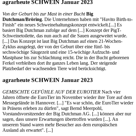
agrarheute SCHWEIN Januar 2023
Von der Geburt bis zur Mast in einer Bucht
Big
Dutchman/Bröring
. Die Unternehmen haben mit "Havito Birth-to-
Finish" ein neues Schweinehaltungskonzept entwickelt.[...] Es
basiert Big Dutchman zufolge auf dem [...] Konzept der PigT-
Schweinetoilette, das nun auch auf die Sauen ausgeweitet wurde.
[...] Das Konzept ist laut Big Dutchman auf einen 21-Wochen-
Zyklus ausgelegt, der von der Geburt über eine fünf- bis
sechswöchige Säugezeit und eine 15-wöchige Aufzucht- und
Mastphase bis zur Schlachtung reicht. Die in der Bucht geborenen
Ferkel verbleiben dort ihr ganzes Leben lang. Der steigende
Platzbedarf der wachsenden Tiere wird berücksichtigt.
agrarheute SCHWEIN Januar 2023
GEMISCHTE GEFÜHLE AUF DER EUROTIER
Nach vier
Jahren öffnete die EuroTier im November wieder ihre Tore auf dem
Messegelände in Hannover. [...] "Es war schön, die EuroTier wieder
in Präsens erleben zu dürfen", sagt Bernd Meerpohl,
Vorstandsvorsitzender der Big Dutchman AG. [...] können aber nur
sagen, dass unsere Erwartungen übertroffen wurden [...]. An
unserem Stand waren mehr Besucher aus dem europäischen
Ausland als erwartet". [...]