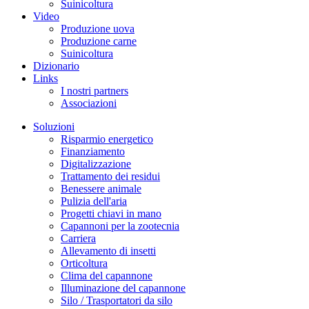
Suinicoltura
Video
Produzione uova
Produzione carne
Suinicoltura
Dizionario
Links
I nostri partners
Associazioni
Soluzioni
Risparmio energetico
Finanziamento
Digitalizzazione
Trattamento dei residui
Benessere animale
Pulizia dell'aria
Progetti chiavi in mano
Capannoni per la zootecnia
Carriera
Allevamento di insetti
Orticoltura
Clima del capannone
Illuminazione del capannone
Silo / Trasportatori da silo