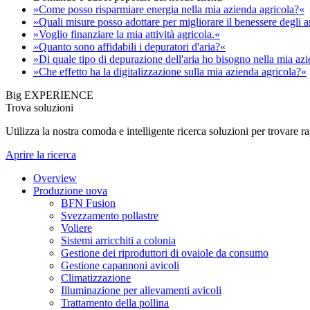
»Come posso risparmiare energia nella mia azienda agricola?«
»Quali misure posso adottare per migliorare il benessere degli 
»Voglio finanziare la mia attività agricola.«
»Quanto sono affidabili i depuratori d'aria?«
»Di quale tipo di depurazione dell'aria ho bisogno nella mia az
»Che effetto ha la digitalizzazione sulla mia azienda agricola?«
Big EXPERIENCE
Trova soluzioni
Utilizza la nostra comoda e intelligente ricerca soluzioni per trovare 
Aprire la ricerca
Overview
Produzione uova
BFN Fusion
Svezzamento pollastre
Voliere
Sistemi arricchiti a colonia
Gestione dei riproduttori di ovaiole da consumo
Gestione capannoni avicoli
Climatizzazione
Illuminazione per allevamenti avicoli
Trattamento della pollina