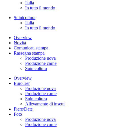
Italia
In tutto il mondo
Suinicoltura
Italia
In tutto il mondo
Overview
Novità
Comunicati stampa
Rassegna stampa
Produzione uova
Produzione carne
Suinicoltura
Overview
EuroTier
Produzione uova
Produzione carne
Suinicoltura
Allevamento di insetti
Fiere/Date
Foto
Produzione uova
Produzione carne