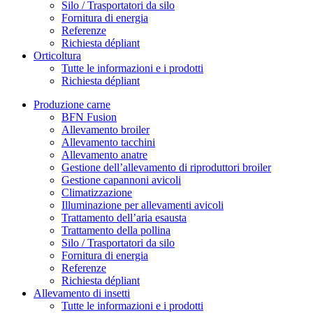
Silo / Trasportatori da silo
Fornitura di energia
Referenze
Richiesta dépliant
Orticoltura
Tutte le informazioni e i prodotti
Richiesta dépliant
Produzione carne
BFN Fusion
Allevamento broiler
Allevamento tacchini
Allevamento anatre
Gestione dell’allevamento di riproduttori broiler
Gestione capannoni avicoli
Climatizzazione
Illuminazione per allevamenti avicoli
Trattamento dell’aria esausta
Trattamento della pollina
Silo / Trasportatori da silo
Fornitura di energia
Referenze
Richiesta dépliant
Allevamento di insetti
Tutte le informazioni e i prodotti