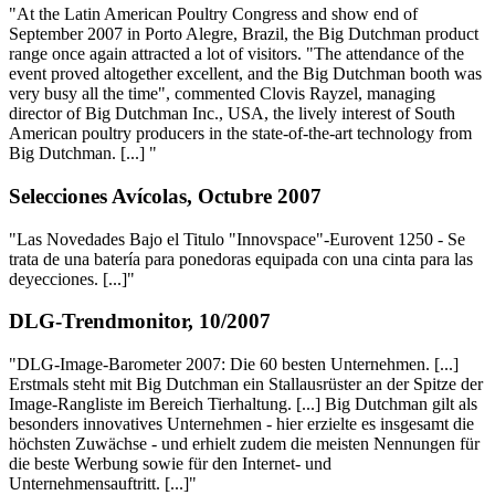
"At the Latin American Poultry Congress and show end of
September 2007 in Porto Alegre, Brazil, the Big Dutchman product
range once again attracted a lot of visitors. "The attendance of the
event proved altogether excellent, and the Big Dutchman booth was
very busy all the time", commented Clovis Rayzel, managing
director of Big Dutchman Inc., USA, the lively interest of South
American poultry producers in the state-of-the-art technology from
Big Dutchman. [...] "
Selecciones Avícolas, Octubre 2007
"Las Novedades Bajo el Titulo "Innovspace"-Eurovent 1250 - Se
trata de una batería para ponedoras equipada con una cinta para las
deyecciones. [...]"
DLG-Trendmonitor, 10/2007
"DLG-Image-Barometer 2007: Die 60 besten Unternehmen. [...]
Erstmals steht mit Big Dutchman ein Stallausrüster an der Spitze der
Image-Rangliste im Bereich Tierhaltung. [...] Big Dutchman gilt als
besonders innovatives Unternehmen - hier erzielte es insgesamt die
höchsten Zuwächse - und erhielt zudem die meisten Nennungen für
die beste Werbung sowie für den Internet- und
Unternehmensauftritt. [...]"