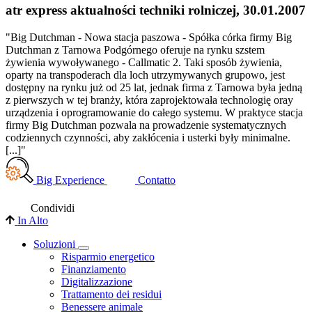
atr express aktualności techniki rolniczej, 30.01.2007
"Big Dutchman - Nowa stacja paszowa - Spółka córka firmy Big
Dutchman z Tarnowa Podgórnego oferuje na rynku szstem
żywienia wywoływanego - Callmatic 2. Taki sposób żywienia,
oparty na transpoderach dla loch utrzymywanych grupowo, jest
dostępny na rynku już od 25 lat, jednak firma z Tarnowa była jedną
z pierwszych w tej branży, która zaprojektowała technologię oray
urządzenia i oprogramowanie do całego systemu. W praktyce stacja
firmy Big Dutchman pozwala na prowadzenie systematycznych
codziennych czynności, aby zakłócenia i usterki były minimalne.
[...]"
Big Experience
Contatto
Condividi
In Alto
Soluzioni
Risparmio energetico
Finanziamento
Digitalizzazione
Trattamento dei residui
Benessere animale