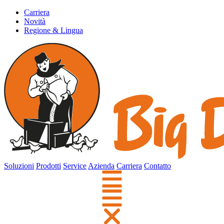
Carriera
Novità
Regione & Lingua
Soluzioni
Prodotti
Service
Azienda
Carriera
Contatto