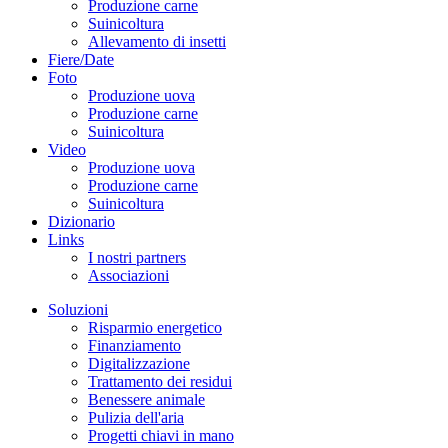
Produzione carne
Suinicoltura
Allevamento di insetti
Fiere/Date
Foto
Produzione uova
Produzione carne
Suinicoltura
Video
Produzione uova
Produzione carne
Suinicoltura
Dizionario
Links
I nostri partners
Associazioni
Soluzioni
Risparmio energetico
Finanziamento
Digitalizzazione
Trattamento dei residui
Benessere animale
Pulizia dell'aria
Progetti chiavi in mano