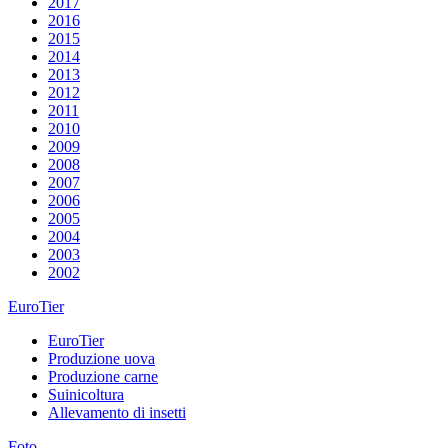
2017
2016
2015
2014
2013
2012
2011
2010
2009
2008
2007
2006
2005
2004
2003
2002
EuroTier
EuroTier
Produzione uova
Produzione carne
Suinicoltura
Allevamento di insetti
Foto