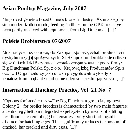
Asian Poultry Magazine, July 2007
"Improved genetics boost China's broiler industry - As in a step-by-
step modernization mode, feeding facilities on the GP farms have
been partly replaced with equipment from Big Dutchman [...]"
Polskie Drobiarstwo 07/2007
"Już tradycyjnie, co roku, do Zakopanego pryzjechali producenci i
dystrybutorzy jaj spożywczych. XI Szmpozjum Drobiarskie odbyło
się w dniach 14-16 czerwca i zostało zorganizowane przez firmy:
Big Dutchman Polska Sp. z o.o., Krajową Izbę Producentów Sp. z
o.o. [...] Organizatorzy jak co roku przygotowali wykłady z
tematów które najbardziej obecnie interesują sektor jajczarski. [...]"
International Hatchery Practice, Vol. 21 No. 7
"Options for breeder nests-The Big Dutchman group laying nest
Colony 2+ for broiler breeders is characterised by two main features:
a central egg belt; an integrated expel system by means of a tilting
nest floor. The central egg belt ensures a very short rolling-off
distance for hatching eggs. This significantly reduces the amount of
cracked, har cracked and dirty eggs. [...]"