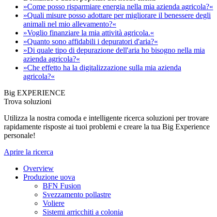
»Come posso risparmiare energia nella mia azienda agricola?«
»Quali misure posso adottare per migliorare il benessere degli
animali nel mio allevamento?«
»Voglio finanziare la mia attività agricola.«
»Quanto sono affidabili i depuratori d'aria?«
»Di quale tipo di depurazione dell'aria ho bisogno nella mia
azienda agricola?«
»Che effetto ha la digitalizzazione sulla mia azienda
agricola?«
Big EXPERIENCE
Trova soluzioni
Utilizza la nostra comoda e intelligente ricerca soluzioni per trovare
rapidamente risposte ai tuoi problemi e creare la tua Big Experience
personale!
Aprire la ricerca
Overview
Produzione uova
BFN Fusion
Svezzamento pollastre
Voliere
Sistemi arricchiti a colonia