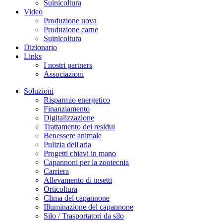
Suinicoltura
Video
Produzione uova
Produzione carne
Suinicoltura
Dizionario
Links
I nostri partners
Associazioni
Soluzioni
Risparmio energetico
Finanziamento
Digitalizzazione
Trattamento dei residui
Benessere animale
Pulizia dell'aria
Progetti chiavi in mano
Capannoni per la zootecnia
Carriera
Allevamento di insetti
Orticoltura
Clima del capannone
Illuminazione del capannone
Silo / Trasportatori da silo