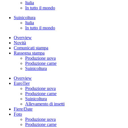
Italia
In tutto il mondo
Suinicoltura
Italia
In tutto il mondo
Overview
Novità
Comunicati stampa
Rassegna stampa
Produzione uova
Produzione carne
Suinicoltura
Overview
EuroTier
Produzione uova
Produzione carne
Suinicoltura
Allevamento di insetti
Fiere/Date
Foto
Produzione uova
Produzione carne