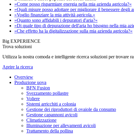
»Come posso risparmiare energia nella mia azienda agricola?«
»Quali misure posso adottare per migliorare il benessere degli 
»Voglio finanziare la mia attività agricola.«
»Quanto sono affidabili i depuratori d'aria?«
»Di quale tipo di depurazione dell'aria ho bisogno nella mia az
»Che effetto ha la digitalizzazione sulla mia azienda agricola?«
Big EXPERIENCE
Trova soluzioni
Utilizza la nostra comoda e intelligente ricerca soluzioni per trovare 
Aprire la ricerca
Overview
Produzione uova
BFN Fusion
Svezzamento pollastre
Voliere
Sistemi arricchiti a colonia
Gestione dei riproduttori di ovaiole da consumo
Gestione capannoni avicoli
Climatizzazione
Illuminazione per allevamenti avicoli
Trattamento della pollina