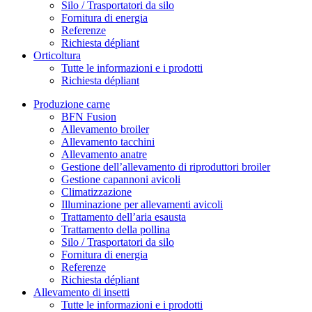
Silo / Trasportatori da silo
Fornitura di energia
Referenze
Richiesta dépliant
Orticoltura
Tutte le informazioni e i prodotti
Richiesta dépliant
Produzione carne
BFN Fusion
Allevamento broiler
Allevamento tacchini
Allevamento anatre
Gestione dell’allevamento di riproduttori broiler
Gestione capannoni avicoli
Climatizzazione
Illuminazione per allevamenti avicoli
Trattamento dell’aria esausta
Trattamento della pollina
Silo / Trasportatori da silo
Fornitura di energia
Referenze
Richiesta dépliant
Allevamento di insetti
Tutte le informazioni e i prodotti