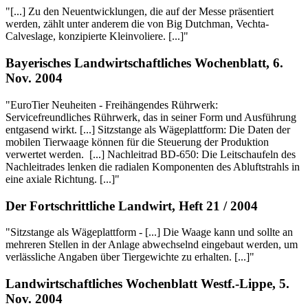
"[...] Zu den Neuentwicklungen, die auf der Messe präsentiert
werden, zählt unter anderem die von Big Dutchman, Vechta-
Calveslage, konzipierte Kleinvoliere. [...]"
Bayerisches Landwirtschaftliches Wochenblatt, 6.
Nov. 2004
"EuroTier Neuheiten - Freihängendes Rührwerk:
Servicefreundliches Rührwerk, das in seiner Form und Ausführung
entgasend wirkt. [...] Sitzstange als Wägeplattform: Die Daten der
mobilen Tierwaage können für die Steuerung der Produktion
verwertet werden. [...] Nachleitrad BD-650: Die Leitschaufeln des
Nachleitrades lenken die radialen Komponenten des Abluftstrahls in
eine axiale Richtung. [...]"
Der Fortschrittliche Landwirt, Heft 21 / 2004
"Sitzstange als Wägeplattform - [...] Die Waage kann und sollte an
mehreren Stellen in der Anlage abwechselnd eingebaut werden, um
verlässliche Angaben über Tiergewichte zu erhalten. [...]"
Landwirtschaftliches Wochenblatt Westf.-Lippe, 5.
Nov. 2004