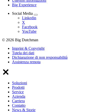
Ulteriori informazioni
Big Experience
Social Media
Linkedin
X
Facebook
YouTube
© 2026 Big Dutchman
Imprint & Copyright
Tutela dei dati
Dichiarazione di non responsabilità
Assistenza remota
Soluzioni
Prodotti
Service
Azienda
Carriera
Contatto
News & Storie