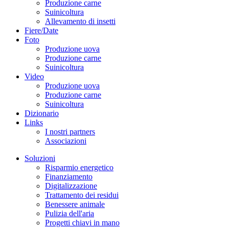
Produzione carne
Suinicoltura
Allevamento di insetti
Fiere/Date
Foto
Produzione uova
Produzione carne
Suinicoltura
Video
Produzione uova
Produzione carne
Suinicoltura
Dizionario
Links
I nostri partners
Associazioni
Soluzioni
Risparmio energetico
Finanziamento
Digitalizzazione
Trattamento dei residui
Benessere animale
Pulizia dell'aria
Progetti chiavi in mano