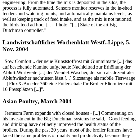
engineering. From the time the mix is deposited in the silos, the
process is fully automated. Sensors monitor reserves in the in-shed
feeders and watering points, and automatically maintains levels, as
well as keeping track of feed intake, and as the mix is not rationed,
the birds feed ad hoc. [...]" Photo: "[...] State of the art Big
Dutchman controller."
Landwirtschaftliches Wochenblatt Westf.-Lippe, 5.
Nov. 2004
"Sow Comfort... der neue Kunststoffrost mit Gummimatte [...] das
auf bestehende Kamine aufgebaute Nachleitrad zur Erhöhung der
Abluft-Wurfweite [...] der Wendel-Wäscher, der sich als dezentraler
Abluftwäscher nachrüsten lässt [...] Sitzstange als mobile Tierwaage
...] FluxX-Breeder 360 eine Futterschale für Broiler Elterntiere mit
16 Fressplätzen [...]".
Asian Poultry, March 2004
"Jermsom Farm expands with closed houses - [...] Commenting on
his investment in the Big Dutchman systems he said, "Good feeding
and drinking have definetly improved the health status of the
broilers. During the past 20 years, most of the broiler farmers have
faced the same problems of quality and productivity because they