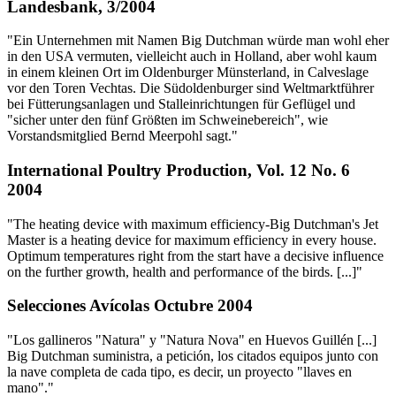
Landesbank, 3/2004
"Ein Unternehmen mit Namen Big Dutchman würde man wohl eher
in den USA vermuten, vielleicht auch in Holland, aber wohl kaum
in einem kleinen Ort im Oldenburger Münsterland, in Calveslage
vor den Toren Vechtas. Die Südoldenburger sind Weltmarktführer
bei Fütterungsanlagen und Stalleinrichtungen für Geflügel und
"sicher unter den fünf Größten im Schweinebereich", wie
Vorstandsmitglied Bernd Meerpohl sagt."
International Poultry Production, Vol. 12 No. 6
2004
"The heating device with maximum efficiency-Big Dutchman's Jet
Master is a heating device for maximum efficiency in every house.
Optimum temperatures right from the start have a decisive influence
on the further growth, health and performance of the birds. [...]"
Selecciones Avícolas Octubre 2004
"Los gallineros "Natura" y "Natura Nova" en Huevos Guillén [...]
Big Dutchman suministra, a petición, los citados equipos junto con
la nave completa de cada tipo, es decir, un proyecto "llaves en
mano"."