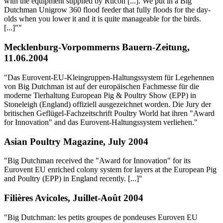
with the equipment supplied by Rucon [...]. We put in a Big
Dutchman Unigrow 360 flood feeder that fully floods for the day-
olds when you lower it and it is quite manageable for the birds.
[...]""
Mecklenburg-Vorpommerns Bauern-Zeitung,
11.06.2004
"Das Eurovent-EU-Kleingruppen-Haltungssystem für Legehennen
von Big Dutchman ist auf der europäischen Fachmesse für die
moderne Tierhaltung European Pig & Poultry Show (EPP) in
Stoneleigh (England) offiziell ausgezeichnet worden. Die Jury der
britischen Geflügel-Fachzeitschrift Poultry World hat ihren "Award
for Innovation" and das Eurovent-Haltungssystem verliehen."
Asian Poultry Magazine, July 2004
"Big Dutchman received the "Award for Innovation" for its
Eurovent EU enriched colony system for layers at the European Pig
and Poultry (EPP) in England recently. [...]"
Filières Avicoles, Juillet-Août 2004
"Big Dutchman: les petits groupes de pondeuses Euroven EU