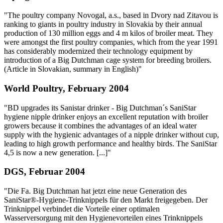
"The poultry company Novogal, a.s., based in Dvory nad Zitavou is
ranking to giants in poultry industry in Slovakia by their annual
production of 130 million eggs and 4 m kilos of broiler meat. They
were amongst the first poultry companies, which from the year 1991
has considerably modernized their technology equipment by
introduction of a Big Dutchman cage system for breeding broilers.
(Article in Slovakian, summary in English)"
World Poultry, February 2004
"BD upgrades its Sanistar drinker - Big Dutchman´s SaniStar
hygiene nipple drinker enjoys an excellent reputation with broiler
growers because it combines the advantages of an ideal water
supply with the hygienic advantages of a nipple drinker without cup,
leading to high growth performance and healthy birds. The SaniStar
4,5 is now a new generation. [...]"
DGS, Februar 2004
"Die Fa. Big Dutchman hat jetzt eine neue Generation des
SaniStar®-Hygiene-Trinknippels für den Markt freigegeben. Der
Trinknippel verbindet die Vorteile einer optimalen
Wasserversorgung mit den Hygienevorteilen eines Trinknippels