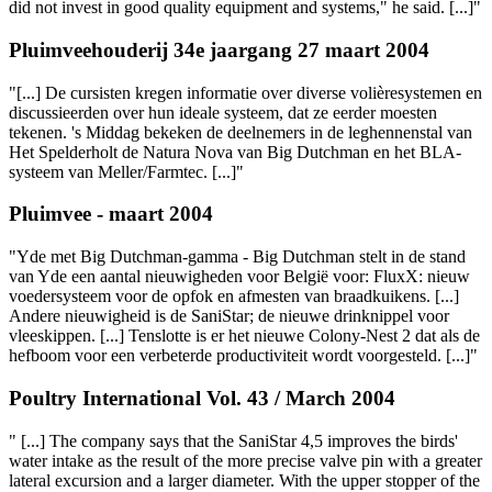
did not invest in good quality equipment and systems," he said. [...]"
Pluimveehouderij 34e jaargang 27 maart 2004
"[...] De cursisten kregen informatie over diverse volièresystemen en
discussieerden over hun ideale systeem, dat ze eerder moesten
tekenen. 's Middag bekeken de deelnemers in de leghennenstal van
Het Spelderholt de Natura Nova van Big Dutchman en het BLA-
systeem van Meller/Farmtec. [...]"
Pluimvee - maart 2004
"Yde met Big Dutchman-gamma - Big Dutchman stelt in de stand
van Yde een aantal nieuwigheden voor België voor: FluxX: nieuw
voedersysteem voor de opfok en afmesten van braadkuikens. [...]
Andere nieuwigheid is de SaniStar; de nieuwe drinknippel voor
vleeskippen. [...] Tenslotte is er het nieuwe Colony-Nest 2 dat als de
hefboom voor een verbeterde productiviteit wordt voorgesteld. [...]"
Poultry International Vol. 43 / March 2004
" [...] The company says that the SaniStar 4,5 improves the birds'
water intake as the result of the more precise valve pin with a greater
lateral excursion and a larger diameter. With the upper stopper of the