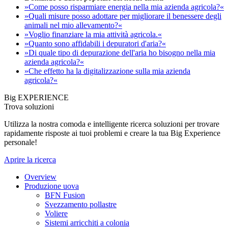
»Come posso risparmiare energia nella mia azienda agricola?«
»Quali misure posso adottare per migliorare il benessere degli
animali nel mio allevamento?«
»Voglio finanziare la mia attività agricola.«
»Quanto sono affidabili i depuratori d'aria?«
»Di quale tipo di depurazione dell'aria ho bisogno nella mia
azienda agricola?«
»Che effetto ha la digitalizzazione sulla mia azienda
agricola?«
Big EXPERIENCE
Trova soluzioni
Utilizza la nostra comoda e intelligente ricerca soluzioni per trovare
rapidamente risposte ai tuoi problemi e creare la tua Big Experience
personale!
Aprire la ricerca
Overview
Produzione uova
BFN Fusion
Svezzamento pollastre
Voliere
Sistemi arricchiti a colonia