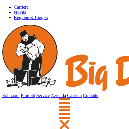
Carriera
Novità
Regione & Lingua
Soluzioni
Prodotti
Service
Azienda
Carriera
Contatto