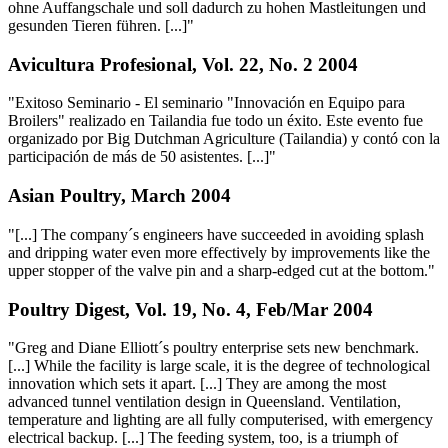
ohne Auffangschale und soll dadurch zu hohen Mastleitungen und
gesunden Tieren führen. [...]"
Avicultura Profesional, Vol. 22, No. 2 2004
"Exitoso Seminario - El seminario "Innovación en Equipo para
Broilers" realizado en Tailandia fue todo un éxito. Este evento fue
organizado por Big Dutchman Agriculture (Tailandia) y contó con la
participación de más de 50 asistentes. [...]"
Asian Poultry, March 2004
"[...] The company´s engineers have succeeded in avoiding splash
and dripping water even more effectively by improvements like the
upper stopper of the valve pin and a sharp-edged cut at the bottom."
Poultry Digest, Vol. 19, No. 4, Feb/Mar 2004
"Greg and Diane Elliott´s poultry enterprise sets new benchmark.
[...] While the facility is large scale, it is the degree of technological
innovation which sets it apart. [...] They are among the most
advanced tunnel ventilation design in Queensland. Ventilation,
temperature and lighting are all fully computerised, with emergency
electrical backup. [...] The feeding system, too, is a triumph of