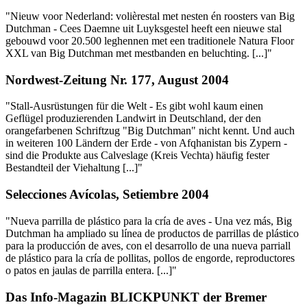
"Nieuw voor Nederland: volièrestal met nesten én roosters van Big
Dutchman - Cees Daemne uit Luyksgestel heeft een nieuwe stal
gebouwd voor 20.500 leghennen met een traditionele Natura Floor
XXL van Big Dutchman met mestbanden en beluchting. [...]"
Nordwest-Zeitung Nr. 177, August 2004
"Stall-Ausrüstungen für die Welt - Es gibt wohl kaum einen
Geflügel produzierenden Landwirt in Deutschland, der den
orangefarbenen Schriftzug "Big Dutchman" nicht kennt. Und auch
in weiteren 100 Ländern der Erde - von Afqhanistan bis Zypern -
sind die Produkte aus Calveslage (Kreis Vechta) häufig fester
Bestandteil der Viehaltung [...]"
Selecciones Avícolas, Setiembre 2004
"Nueva parrilla de plástico para la cría de aves - Una vez más, Big
Dutchman ha ampliado su línea de productos de parrillas de plástico
para la producción de aves, con el desarrollo de una nueva parriall
de plástico para la cría de pollitas, pollos de engorde, reproductores
o patos en jaulas de parrilla entera. [...]"
Das Info-Magazin BLICKPUNKT der Bremer