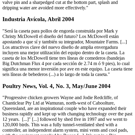
valve pin and a sharpedged cut at the bottom part, splash and
dripping water are avoided more effectively."
Industria Avícola, Abril 2004
"Será la caseta para pollos de engorda construida por Mark y
Christy McDowell el diseño del futuro? Los McDowell están
apostando a que sí y también su integrador, Mountaire Farms. [...]
Los atractivos clave del nuevo diseño de amplia envergadura
incluyen una mejor utilización del equipo dentro de la caseta. La
caseta de los McDowell tiene tres líneas de comederos (bandejas
Big Dutchman Flux 4 por cada sección de 2.74 m ó 9 pies), lo cual
significa una menor inversión por ave en este equipo. La caseta tiene
seis líneas de bebederos (...) a lo largo de toda la caseta."
Poultry News, Vol. 4, No. 3, May/June 2004
"Progressive chicken growers Wayne and Jodie Redcliffe, of
Chanticlear Pty Ltd at Wamuran, north-west of Caboolture,
Queensland, are an inspirational couple who have expanded their
business rapidly and kept up with changing technology over the past
12 years. [...]" [...] followed by shed five in 1997 and we went to
120,000 birds. This was a fully tunnel-ventilated shed with a
controller, an independent alarm system, mini vents and cool pads,