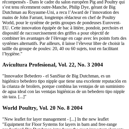
récompensés - Dans le cadre du salon européen Pig and Poultry qui
s’est tenu récemment outre-Manche, Philip Dye, gérant de Big
Dutchman au Royaume-Uni, a recu l’Award de l’innovation des
mains de John Farrant, longtemps rèdacteur en chef de Poultry
World, pour le système de petits groupes de pondeuses Eurovent-
EU. Cette innovation équipèe de bac à litière, pondoir, perchoirs et
dispositif de raccourcissement des griffes a pour objectif de
combiner les avantages de l’èlevage en cage avec les points forts des
systèmes alternatifs. Par ailleurs, il laisse l’éleveur libre de choisir la
taillle du groupe de poules: 20, 40 ou 60 sujets, tout en facilitant
l’hygiène."
Avicultura Profesional, Vol. 22, No. 3 2004
"Innovador Bebedero - el SaniStar de Big Dutchman, es un
higiénico bebedero tipo nipple que tiene una excelente reputación en
la crianza de broilers, porque combina las ventajas de un suministro
de agua ideal con las ventajas higiénicas de un bebedero tipo nipple
sin taza. [...]"
World Poultry, Vol. 20 No. 8 2004
"New leaflet for layer management - [...] In the new leaflet
"Equipment for Floor Systems for layers in barn and free-range