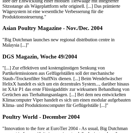
Idee der Entwicklung einer mobilen Tierwaage mit integrierter
Sitzsstange als Wägeplattform sehr originell. [...] Das prämierte
Wägesystem ist eine wesentliche Verbesserung für die
Produktionssteuerung."
Asian Poultry Magazine - Nov./Dec. 2004
"Big Dutchman launches new regional distribution centre in
Malaysia [...]"
DGS Magazin, Woche 49/2004
"[...] Zur effektiven und kostengünstigen Senkung von
Partikelemissionen aus Gelfügelställen soll der mechanische
Staub-/Trockenfilter StuffNix dienen. [...] Beim Wendelwäscher
HelixX handelt es sich um ein dezentrales System..., darüber hinaus
ist XAir P1 das erste Flüssigadditiv zur wirksamen Behandlung von
Gerüchen aus Tierhaltungsanlagen. [...] Bei dem neu entwickelten
Klimacomputer Viper handelt es sich um einen modular aufgebauten
Klima- und Produktionscomputer für Geflügelställe [...]"
Poultry World - December 2004
"Innovation to the fore at EuroTier 2004 - As usual, Big Dutchman