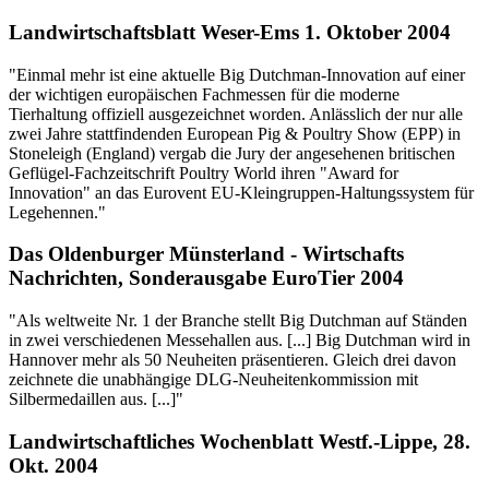
Landwirtschaftsblatt Weser-Ems 1. Oktober 2004
"Einmal mehr ist eine aktuelle Big Dutchman-Innovation auf einer
der wichtigen europäischen Fachmessen für die moderne
Tierhaltung offiziell ausgezeichnet worden. Anlässlich der nur alle
zwei Jahre stattfindenden European Pig & Poultry Show (EPP) in
Stoneleigh (England) vergab die Jury der angesehenen britischen
Geflügel-Fachzeitschrift Poultry World ihren "Award for
Innovation" an das Eurovent EU-Kleingruppen-Haltungssystem für
Legehennen."
Das Oldenburger Münsterland - Wirtschafts
Nachrichten, Sonderausgabe EuroTier 2004
"Als weltweite Nr. 1 der Branche stellt Big Dutchman auf Ständen
in zwei verschiedenen Messehallen aus. [...] Big Dutchman wird in
Hannover mehr als 50 Neuheiten präsentieren. Gleich drei davon
zeichnete die unabhängige DLG-Neuheitenkommission mit
Silbermedaillen aus. [...]"
Landwirtschaftliches Wochenblatt Westf.-Lippe, 28.
Okt. 2004