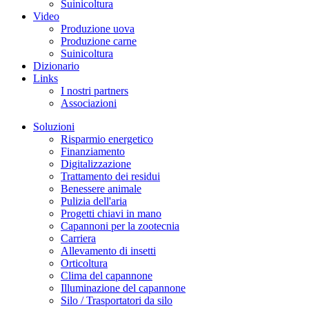
Suinicoltura
Video
Produzione uova
Produzione carne
Suinicoltura
Dizionario
Links
I nostri partners
Associazioni
Soluzioni
Risparmio energetico
Finanziamento
Digitalizzazione
Trattamento dei residui
Benessere animale
Pulizia dell'aria
Progetti chiavi in mano
Capannoni per la zootecnia
Carriera
Allevamento di insetti
Orticoltura
Clima del capannone
Illuminazione del capannone
Silo / Trasportatori da silo