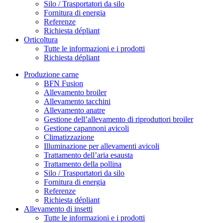
Silo / Trasportatori da silo
Fornitura di energia
Referenze
Richiesta dépliant
Orticoltura
Tutte le informazioni e i prodotti
Richiesta dépliant
Produzione carne
BFN Fusion
Allevamento broiler
Allevamento tacchini
Allevamento anatre
Gestione dell’allevamento di riproduttori broiler
Gestione capannoni avicoli
Climatizzazione
Illuminazione per allevamenti avicoli
Trattamento dell’aria esausta
Trattamento della pollina
Silo / Trasportatori da silo
Fornitura di energia
Referenze
Richiesta dépliant
Allevamento di insetti
Tutte le informazioni e i prodotti