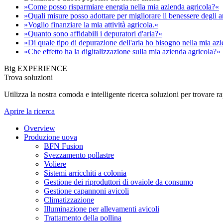
»Come posso risparmiare energia nella mia azienda agricola?«
»Quali misure posso adottare per migliorare il benessere degli 
»Voglio finanziare la mia attività agricola.«
»Quanto sono affidabili i depuratori d'aria?«
»Di quale tipo di depurazione dell'aria ho bisogno nella mia az
»Che effetto ha la digitalizzazione sulla mia azienda agricola?«
Big EXPERIENCE
Trova soluzioni
Utilizza la nostra comoda e intelligente ricerca soluzioni per trovare 
Aprire la ricerca
Overview
Produzione uova
BFN Fusion
Svezzamento pollastre
Voliere
Sistemi arricchiti a colonia
Gestione dei riproduttori di ovaiole da consumo
Gestione capannoni avicoli
Climatizzazione
Illuminazione per allevamenti avicoli
Trattamento della pollina