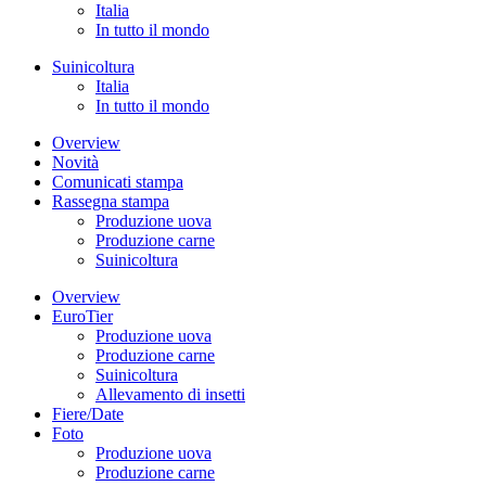
Italia
In tutto il mondo
Suinicoltura
Italia
In tutto il mondo
Overview
Novità
Comunicati stampa
Rassegna stampa
Produzione uova
Produzione carne
Suinicoltura
Overview
EuroTier
Produzione uova
Produzione carne
Suinicoltura
Allevamento di insetti
Fiere/Date
Foto
Produzione uova
Produzione carne