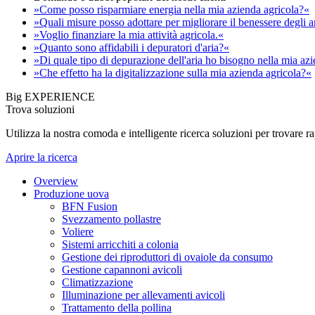
»Come posso risparmiare energia nella mia azienda agricola?«
»Quali misure posso adottare per migliorare il benessere degli 
»Voglio finanziare la mia attività agricola.«
»Quanto sono affidabili i depuratori d'aria?«
»Di quale tipo di depurazione dell'aria ho bisogno nella mia az
»Che effetto ha la digitalizzazione sulla mia azienda agricola?«
Big EXPERIENCE
Trova soluzioni
Utilizza la nostra comoda e intelligente ricerca soluzioni per trovare 
Aprire la ricerca
Overview
Produzione uova
BFN Fusion
Svezzamento pollastre
Voliere
Sistemi arricchiti a colonia
Gestione dei riproduttori di ovaiole da consumo
Gestione capannoni avicoli
Climatizzazione
Illuminazione per allevamenti avicoli
Trattamento della pollina