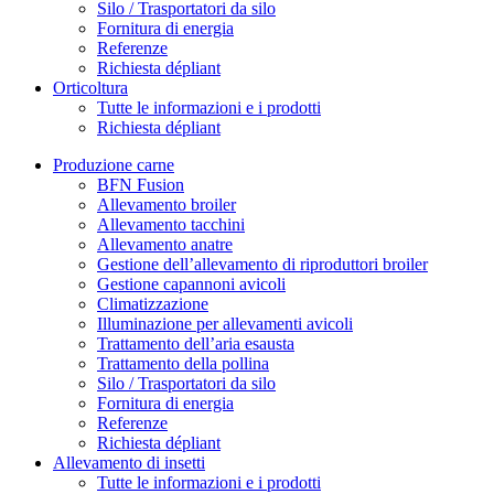
Silo / Trasportatori da silo
Fornitura di energia
Referenze
Richiesta dépliant
Orticoltura
Tutte le informazioni e i prodotti
Richiesta dépliant
Produzione carne
BFN Fusion
Allevamento broiler
Allevamento tacchini
Allevamento anatre
Gestione dell’allevamento di riproduttori broiler
Gestione capannoni avicoli
Climatizzazione
Illuminazione per allevamenti avicoli
Trattamento dell’aria esausta
Trattamento della pollina
Silo / Trasportatori da silo
Fornitura di energia
Referenze
Richiesta dépliant
Allevamento di insetti
Tutte le informazioni e i prodotti