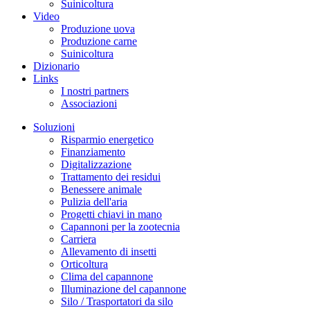
Suinicoltura
Video
Produzione uova
Produzione carne
Suinicoltura
Dizionario
Links
I nostri partners
Associazioni
Soluzioni
Risparmio energetico
Finanziamento
Digitalizzazione
Trattamento dei residui
Benessere animale
Pulizia dell'aria
Progetti chiavi in mano
Capannoni per la zootecnia
Carriera
Allevamento di insetti
Orticoltura
Clima del capannone
Illuminazione del capannone
Silo / Trasportatori da silo