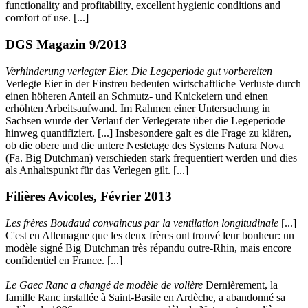
functionality and profitability, excellent hygienic conditions and
comfort of use. [...]
DGS Magazin 9/2013
Verhinderung verlegter Eier. Die Legeperiode gut vorbereiten
Verlegte Eier in der Einstreu bedeuten wirtschaftliche Verluste durch
einen höheren Anteil an Schmutz- und Knickeiern und einen
erhöhten Arbeitsaufwand. Im Rahmen einer Untersuchung in
Sachsen wurde der Verlauf der Verlegerate über die Legeperiode
hinweg quantifiziert. [...] Insbesondere galt es die Frage zu klären,
ob die obere und die untere Nestetage des Systems Natura Nova
(Fa. Big Dutchman) verschieden stark frequentiert werden und dies
als Anhaltspunkt für das Verlegen gilt. [...]
Filières Avicoles, Février 2013
Les frères Boudaud convaincus par la ventilation longitudinale
[...]
C'est en Allemagne que les deux frères ont trouvé leur bonheur: un
modèle signé Big Dutchman très répandu outre-Rhin, mais encore
confidentiel en France. [...]
Le Gaec Ranc a changé de modèle de volière
Dernièrement, la
famille Ranc installée à Saint-Basile en Ardèche, a abandonné sa