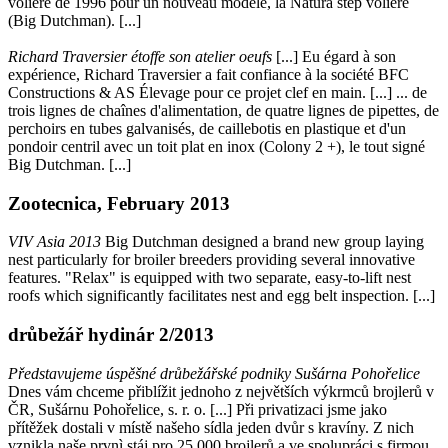
volière de 1996 pour un nouveau modèle, la Natura step volière
(Big Dutchman). [...]
Richard Traversier étoffe son atelier oeufs
[...] Eu égard à son
expérience, Richard Traversier a fait confiance à la société BFC
Constructions & AS Élevage pour ce projet clef en main. [...] ... de
trois lignes de chaînes d'alimentation, de quatre lignes de pipettes, de
perchoirs en tubes galvanisés, de caillebotis en plastique et d'un
pondoir centril avec un toit plat en inox (Colony 2 +), le tout signé
Big Dutchman. [...]
Zootecnica, February 2013
VIV Asia 2013
Big Dutchman designed a brand new group laying
nest particularly for broiler breeders providing several innovative
features. "Relax" is equipped with two separate, easy-to-lift nest
roofs which significantly facilitates nest and egg belt inspection. [...]
drůbežář hydinár 2/2013
Představujeme úspěšné drůbežářské podniky Sušárna Pohořelice
Dnes vám chceme přiblížit jednoho z největších výkrmců brojlerů v
ČR, Sušárnu Pohořelice, s. r. o. [...] Při privatizaci jsme jako
přítěžek dostali v místě našeho sídla jeden dvůr s kravíny. Z nich
vznikla naše prvnì stáj pro 25 000 brojlerů a ve spolupráci s firmou