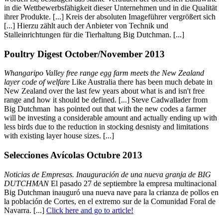
in die Wettbewerbsfähigkeit dieser Unternehmen und in die Qualität
ihrer Produkte. [...] Kreis der absoluten Imageführer vergrößert sich
[...] Hierzu zählt auch der Anbieter von Technik und
Stalleinrichtungen für die Tierhaltung Big Dutchman. [...]
Poultry Digest October/November 2013
Whangaripo Valley free range egg farm meets the New Zealand
layer code of welfare
Like Australia there has been much debate in
New Zealand over the last few years about what is and isn't free
range and how it should be defined. [...] Steve Cadwallader from
Big Dutchman has pointed out that with the new codes a farmer
will be investing a considerable amount and actually ending up with
less birds due to the reduction in stocking desnisty and limitations
with existing layer house sizes. [...]
Selecciones Avícolas Octubre 2013
Noticias de Empresas. Inauguración de una nueva granja de BIG
DUTCHMAN
El pasado 27 de septiembre la empresa multinacional
Big Dutchman inauguró una nueva nave para la crianza de pollos en
la población de Cortes, en el extremo sur de la Comunidad Foral de
Navarra. [...]
Click here and go to article!