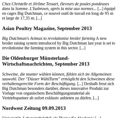
Chez Christelle et Jérôme Tessart, éleveurs de poules pondeuses
dans la Somme. L'Isabrown, après la mise aux normes
... [...] équipé
en cages Big Dutchman, ce nouvel outil de travail est long de 95 m
et large de 17,35 m. [...]
Asian Poultry Magazine, September 2013
Big Dutchman's Avimax to revolutionise broiler farming
A new
broiler raising system introduced by Big Dutchman last year is set to
revolutionise the farming system in this sector. [...]
Die Oldenburger Münsterland-
Wirtschaftsnachrichten, September 2013
Schweine, die munter wühlen können, fühlen sich im Allgemeinen
sauwohl. Der "Düsser WühlTurm" ermöglicht den Schweinen diese
verhaltensgerechte Form der Beschäftigung
. [...] Deshalb freut sich
Big Dutchman besonders darüber, dieses innovative Produkt zur
Vorlage von organischem Beschäftigungsmaterial als
Vertriebspartner ab sofort exklusiv anbieten zu dürfen. [...]
Nordwest Zeitung 09.09.2013