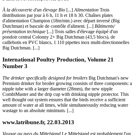
À la découverte d'un élevage Bio
[...]
Alimentation
Trois
distributions par jour à 6 h, 11 h et 18 h 30. Chaînes plates
d'alimentation Champion (18m/min.) avec départ inversé (Big
Dutchman) et bascule de contrôle d'aliment. [...]
Bâtiments/
présentation technique
[...] Trois salles d'élevage équipé d'un
pondoir central Colonny 2+ Big Dutchman (43,5 blocs), de
caillebotis en PVC blancs, 1 110 pipettes inox multi-directionnelles
Big Dutchman. [...]
International Poultry Production, Volume 21
Number 3
The drinker specifically designed for broilers
Big Dutchman's new
Premium drinker for broiler growing consists of three components: a
nipple tube with a larger diameter (28mm), the new nipple
CombiMaster and the drip cup with drinking nipple protector. This
well thought out system ensures that the birds receive a sufficient
amount of water at all times, while simultaneousliy reducing water
wastage to an absolute minimum. [...]
www.latribune.fr, 22.03.2013
Voyage au pays du Mittelstand
Le Mittelstand est probablement l'un