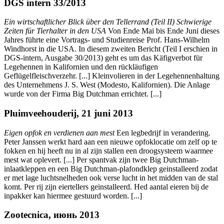
DGS intern 33/2013
Ein wirtschaftlicher Blick über den Tellerrand (Teil II) Schwierige
Zeiten für Tierhalter in den USA
Von Ende Mai bis Ende Juni dieses
Jahres führte eine Vortrags- und Studienreise Prof. Hans-Wilhelm
Windhorst in die USA. In diesem zweiten Bericht (Teil I erschien in
DGS-intern, Ausgabe 30/2013) geht es um das Käfigverbot für
Legehennen in Kalifornien und den rückläufigen
Geflügelfleischverzehr. [...] Kleinvolieren in der Legehennenhaltung
des Unternehmens J. S. West (Modesto, Kalifornien). Die Anlage
wurde von der Firma Big Dutchman errichtet. [...]
Pluimveehouderij, 21 juni 2013
Eigen opfok en verdienen aan mest
Een legbedrijf in verandering.
Peter Janssen werkt hard aan een nieuwe opfoklocatie om zelf op te
fokken en hij heeft nu in al zijn stallen een droogsysteem waarmee
mest wat oplevert. [...] Per spantvak zijn twee Big Dutchman-
inlaatkleppen en een Big Dutchman-plafondklep geinstalleerd zodat
er met lage luchtsnelheden ook verse lucht in het midden van de stal
komt. Per rij zijn eiertellers geinstalleerd. Hed aantal eieren bij de
inpakker kan hiermee gestuurd worden. [...]
Zootecnica, июнь 2013