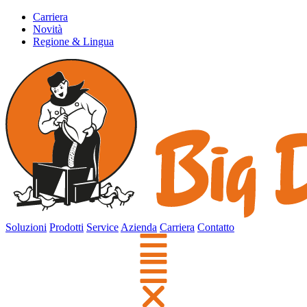
Carriera
Novità
Regione & Lingua
Soluzioni
Prodotti
Service
Azienda
Carriera
Contatto