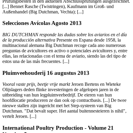
Prüfungsbesten in den aktuellen Abschlussprüfungen ausgezeichnet.
[...] Bennet Rasche (Twistringen), Kaufmann im Groß- und
Außenhandel (Big Dutchman, Vechta); [...]
Selecciones Avícolas Agosto 2013
BIG DUTCHMAN responde las dudas sobre los aviarios en el día
de la producción alternativa
Presente en Espana desde 1958, la
multinacional alemana Big Dutchman recoge cada ano numerosas
preguntas de avicultores en activo o potenciales avicultores y, entre
ellas, las relacionadas con el tema de aviario, siendo las del tipo de
estos una de las más frecuentes. [...]
Pluimveehouderij 16 augustus 2013
Vooral vaste prijs, beetje vrije markt
Jeroen Bertens en Wieteke
Olijslagers deden flinke investeringen de afgelopen jaren in de
uitbreiding van hun legpluimveebedrijf. De eieren van hun
hoofdlocatie produceren ze dan ook op contractbasis. [...] De twee
nieuwe stallen zijn ingericht met het Step-systeem van Big
Dutchman. "Dat bevalt super. Het aantal buitennesteieren is nihil",
vertelt Jeroen. [...]
International Poultry Production - Volume 21