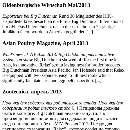
Oldenburgische Wirtschaft Mai/2013
Exporteure bei Big Dutchman
Rund 30 Mitglieder des IHK-
Exportleiterkreis besuchten die Firma Big Dutchman International
GmbH. Das Unternehmen, das in diesem Jahr sein 75-jähriges
Jubiläum feiert, wurde in Amerika gegründet. [...]
Asian Poultry Magazine, April 2013
What's new at VIV Asia 2013. Big Dutchman puts innovative
systems on show
Big Dutchman showed off for the first time in
Asia, its innovative 'Relax' group laying nest for broiler breeders.
Big Dutchman President Asia Pacific, Jan Hofstede said that Relax
is equipped with two separate, easy-to-lift nest roofs which
significantly facilitate nest and egg belt inspection. [...]
Zootecnica, апрель 2013
Новинки для содержания родительского стада Новинки для
содержания родительского стада
[...] Птицеводы должны
быть в восторге: Big Dutchman недавно запустила в
производство две новинки для содержания родительского
стада и представит обе на VIV Россия 2013. Гнездо для
группового содержания “Relax”, которое особенно хорошо