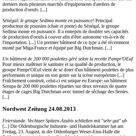
derniers mois plusieurs marchés d'equipements d'ateliers de
production d'oeufs. [...]
Sénégal: le groupe Sedima monte en puissance!
Principal
producteur de poussins (chair et ponte) du Sénégal, le groupe
Sedima monte en puissance. Il a entrepris de doubler ses capacités
de production d'oeufs à couver afin d'être autonome vis-à-vis de
l'importation. [...] Un premier bâtiment de ce type a été récemment
monté par Miga-France et équipé par Big Dutchman. [...]
Un bâtiment de 200 000 poulettes géré selon la recette Pampr'OEuf
Pour mieux maîtriser le sanitaire et sa qualité de production, le
groupe Pampr'OEuf vient de se doter d'un bâtiment poulettes de plus
performants et unique en son genre sur la scène européenne [...]
Fraîchement construit, celui-ci est unique en Europe: un bâtiment
Serupa de 200 000 poulettes réparties sur deux niveaux de quatre
étages de cages Big Dutchman avec tunnel de séchage des fientes.
[...]
Nordwest Zeitung 24.08.2013
Feierstunde. Vechtaer Spitzen-Azubis schließen mit "sehr gut" ab
[...] Die Oldenburgische Industrie- und Handelskammer hat am
Freitag, 23. August, in der Oldenburger Weser-Ems-Halle die