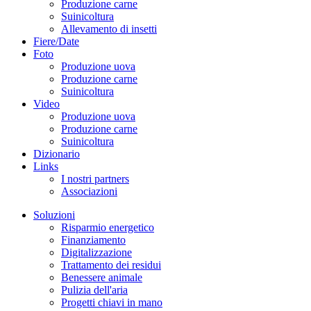
Produzione carne
Suinicoltura
Allevamento di insetti
Fiere/Date
Foto
Produzione uova
Produzione carne
Suinicoltura
Video
Produzione uova
Produzione carne
Suinicoltura
Dizionario
Links
I nostri partners
Associazioni
Soluzioni
Risparmio energetico
Finanziamento
Digitalizzazione
Trattamento dei residui
Benessere animale
Pulizia dell'aria
Progetti chiavi in mano