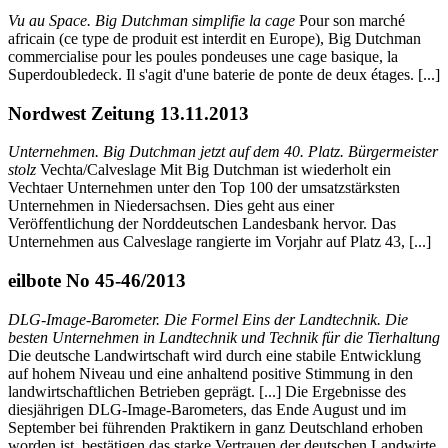
Vu au Space. Big Dutchman simplifie la cage
Pour son marché
africain (ce type de produit est interdit en Europe), Big Dutchman
commercialise pour les poules pondeuses une cage basique, la
Superdoubledeck. Il s'agit d'une baterie de ponte de deux étages. [...]
Nordwest Zeitung 13.11.2013
Unternehmen. Big Dutchman jetzt auf dem 40. Platz. Bürgermeister
stolz
Vechta/Calveslage Mit Big Dutchman ist wiederholt ein
Vechtaer Unternehmen unter den Top 100 der umsatzstärksten
Unternehmen in Niedersachsen. Dies geht aus einer
Veröffentlichung der Norddeutschen Landesbank hervor. Das
Unternehmen aus Calveslage rangierte im Vorjahr auf Platz 43, [...]
eilbote No 45-46/2013
DLG-Image-Barometer. Die Formel Eins der Landtechnik. Die
besten Unternehmen in Landtechnik und Technik für die Tierhaltung
Die deutsche Landwirtschaft wird durch eine stabile Entwicklung
auf hohem Niveau und eine anhaltend positive Stimmung in den
landwirtschaftlichen Betrieben geprägt. [...] Die Ergebnisse des
diesjährigen DLG-Image-Barometers, das Ende August und im
September bei führenden Praktikern in ganz Deutschland erhoben
worden ist, bestätigen das starke Vertrauen der deutschen Landwirte