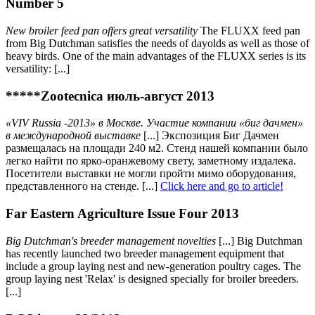
Number 5
New broiler feed pan offers great versatility
The FLUXX feed pan
from Big Dutchman satisfies the needs of dayolds as well as those of
heavy birds. One of the main advantages of the FLUXX series is its
versatility: [...]
*****Zootecnica июль-август 2013
«VIV Russia -2013» в Москве. Участие компании «биг дачмен»
в международной выставке
[...] Экспозиция Биг Дачмен
размещалась на площади 240 м2. Стенд нашей компании было
легко найти по ярко-оранжевому свету, заметному издалека.
Посетители выставки не могли пройти мимо оборудования,
представленного на стенде. [...]
Click here and go to article!
Far Eastern Agriculture Issue Four 2013
Big Dutchman's breeder management novelties
[...] Big Dutchman
has recently launched two breeder management equipment that
include a group laying nest and new-generation poultry cages. The
group laying nest 'Relax' is designed specially for broiler breeders.
[...]