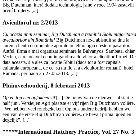
Big Dutchman, která dodala technologii, jsme v roce 1994 zastavili
první brojlery. [...]
Avicultorul nr. 2/2013
Cu ocazia unui seminar, Big Dutchman a reunit la Sibiu majoritatea
avicultorilor din România!
Big Dutchman ne-a abisnuit sa tina la
curent clientii cu noutatile aparute in tehnologia cresterii pasarilor.
Astfel, firma a mai organizat seminare la Balvanyos. Sambata, chiar
Vechta, care au avut ecou in gandirea de viitor a clientilor firmei. De
data aceasta, s-a ales ca locatie Sibiul (daca tot a fost capitala
culturala europeana, de ce. sa nu fie si a avicultorilor romani), hotel
Ramada, perioada 25-27.05.2013. [...]
Pluimveehouderij, 8 februari 2013
Op en top een opfokbedrijf
[...] De bouw van de nieuwe stal startte
half juni. Versleijen Agri plaatste er vijf rijen Big Dutchman-volière.
"We hebben veel rondgekeken. Op ons andere bedrijf hebben we
een van de erste Big Dutchman-volières. de bevalt prima: goed en
degelijk". [...]
*****International Hatchery Practice, Vol. 27 No. 3