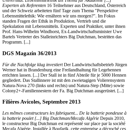
Universität. Lebensmittelethik als Thema für Akademie [...]
Experten als Referenten
16 Teilnehmer aus Deutschland, Österreich
und der Schweiz arbeiteten fünf Tage zum Thema "Perspektive
Lebensmittelethik: Wie ernähren wir uns morgen?". Im Fokus
standen Fragen der Ethik in Produktion, Vertrieb und die
Spekulation mit Lebensmitteln. Experten und Praktiker, unter ihnen
Prof. Hans-Wilhelm Windhorst, Ex-Landwirtschaftsminister Uwe
Bartels Vertreter des Stalleinrichters Big Dutchman, bestritten das
Programm. [...]
DGS Magazin 36/2013
Für die Nachfolge klug investiert
Der Landwirtschaftsbetrieb Jürgen
Werner hat in Brandenburg eine Freilandhaltung für Legehennen
errichten lassen. [...] Der Stall ist in fünf Abteile für je 5000 Hennen
gegliedert. Das Stallinnere ist mit den zweietagigen Volierensystem
Natura-Nova 270 (links und rechts) und Natura-Step (Mitte) sowie
Colony2+-Familiennestern der Fa. Big Dutchman ausgerüstet. [...]
Filières Avicoles, Septembre 2013
Les mêmes constructeurs les fabriquent... De la batterie pondeuse à
la batterie poulet [...] Big Dutchman/Mecafa Algérie
Depuis 2010,
le constructeur Big Dutchman est représenté sur place par la société
Mecafa Algérie. Installée à Boufarik, cette entreprise a décroché ces