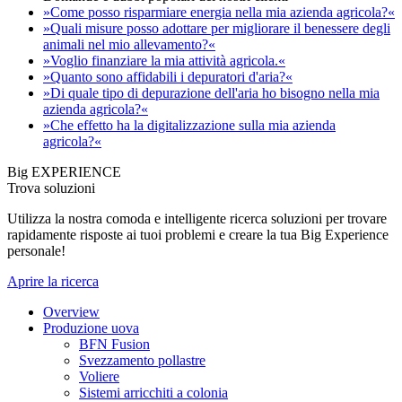
»Come posso risparmiare energia nella mia azienda agricola?«
»Quali misure posso adottare per migliorare il benessere degli
animali nel mio allevamento?«
»Voglio finanziare la mia attività agricola.«
»Quanto sono affidabili i depuratori d'aria?«
»Di quale tipo di depurazione dell'aria ho bisogno nella mia
azienda agricola?«
»Che effetto ha la digitalizzazione sulla mia azienda
agricola?«
Big EXPERIENCE
Trova soluzioni
Utilizza la nostra comoda e intelligente ricerca soluzioni per trovare
rapidamente risposte ai tuoi problemi e creare la tua Big Experience
personale!
Aprire la ricerca
Overview
Produzione uova
BFN Fusion
Svezzamento pollastre
Voliere
Sistemi arricchiti a colonia