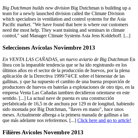
Big Dutchman builds new division
Big Dutchman is building up a
team for a newly launched division called the Climate Division
which specialises in ventilation and control systems for the Asia
Pacific market. "We have found that here is where our customers
need the most help. They want training and seminars in climate
control," said Manager Climate Systems Asia Jens Koldehoff. [...]
Selecciones Avícolas Noviembre 2013
En VENTA LAS CAÑADAS, un nuevo aviario de Big Dutchman
En
línea con la imparable tendencia que se ha ido registrando en los
últimos años en el sector de la producción de huevos, por la plena
aplicación de la Derectiva 1999/74/CE sobre el bienestar de las
gallinas, y que ha supuesto el cambio de una buena proporción de
productores de huevos en baterías a explotaciones de otro tipo, en la
empresa Venta Las Cañadas tambien decidieron orientarse en este
sentido. [...] La actual nave de puesta es una construcción
prefabricada de 16,5 m de anchura por 129 m de longitud, habiendo
sido montada por Big Dutchman, "llaves en mano", hace unos
meses. Actualmente alberga a la primera manada de gallinas a las
que más adelante nos referiremos. [...]
Click here and go to article!
Filières Avicoles Novembre 2013