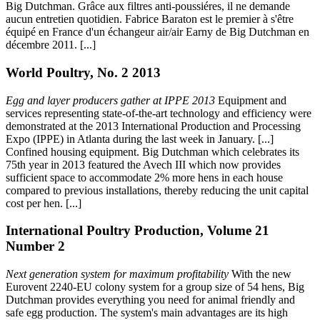
Big Dutchman. Grâce aux filtres anti-poussiéres, il ne demande
aucun entretien quotidien. Fabrice Baraton est le premier à s'être
équipé en France d'un échangeur air/air Earny de Big Dutchman en
décembre 2011. [...]
World Poultry, No. 2 2013
Egg and layer producers gather at IPPE 2013
Equipment and
services representing state-of-the-art technology and efficiency were
demonstrated at the 2013 International Production and Processing
Expo (IPPE) in Atlanta during the last week in January. [...]
Confined housing equipment. Big Dutchman which celebrates its
75th year in 2013 featured the Avech III which now provides
sufficient space to accommodate 2% more hens in each house
compared to previous installations, thereby reducing the unit capital
cost per hen. [...]
International Poultry Production, Volume 21
Number 2
Next generation system for maximum profitability
With the new
Eurovent 2240-EU colony system for a group size of 54 hens, Big
Dutchman provides everything you need for animal friendly and
safe egg production. The system's main advantages are its high