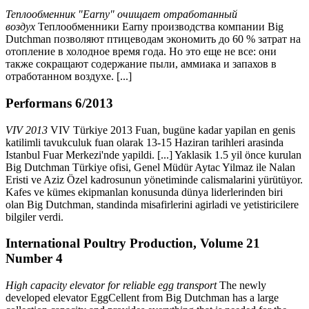
Теплообменник "Earny" очищает отработанный
воздух
Теплообменники Earny производства компании Big
Dutchman позволяют птицеводам экономить до 60 % затрат на
отопление в холодное время года. Но это еще не все: они
также сокращают содержание пыли, аммиака и запахов в
отработанном воздухе. [...]
Performans 6/2013
VIV 2013
VIV Türkiye 2013 Fuan, bugüne kadar yapilan en genis
katilimli tavukculuk fuan olarak 13-15 Haziran tarihleri arasinda
Istanbul Fuar Merkezi'nde yapildi. [...] Yaklasik 1.5 yil önce kurulan
Big Dutchman Türkiye ofisi, Genel Müdür Aytac Yilmaz ile Nalan
Eristi ve Aziz Özel kadrosunun yönetiminde calismalarini yürütüyor.
Kafes ve kümes ekipmanlan konusunda dünya liderlerinden biri
olan Big Dutchman, standinda misafirlerini agirladi ve yetistiricilere
bilgiler verdi.
International Poultry Production, Volume 21
Number 4
High capacity elevator for reliable egg transport
The newly
developed elevator EggCellent from Big Dutchman has a large