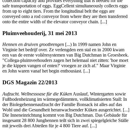
collection capacity and provides everything that is needed for the
safe transportation of eggs. EggCellent simultaneously collects eggs
from up to eight tiers. From the longitudinal belt the eggs are
conveyed onto a rod conveyor from where they are then transferred
onto the entire width of the elevator conveyor chain. [...]
Pluimveehouderij, 31 mei 2013
Hennen en druiven grootbrengen
[...) In 1999 namen John en
Virginie het bedrijf over. Ze verlengden een stal en in 2000 kwam
een van de eerste volièresystemen van Big Dutchman in Groesbeek.
"Collega-pluimveehouders zagen het helemaal niet zitten: 'hoe moet
je die kippen vangen of enten?' vroegen ze zich af." Maar Virginie
en John waren vanaf het begin enthousiast. [...]
DGS Magazin 22/2013
Aufzucht. Wellnessoase für die Küken
Auslauf, Wintergarten sowie
Fußbodenheizung im wärmegedämmten, vollklimatisierten Stall: In
der Biolegehennenaufzucht der Familie Bonsack ist alles auf das
Wohl und die Gesundheit heranwachsender Küken ausgerichtet. [...]
Die Inneneinrichtung kommt von Big Dutchman. Das Gebäude für
insgesamt 28 800 Junghennen teilt sich in zwei spiegelgleiche Ställe
mit jeweils drei Abteilen für je 4 800 Tiere auf. [...]