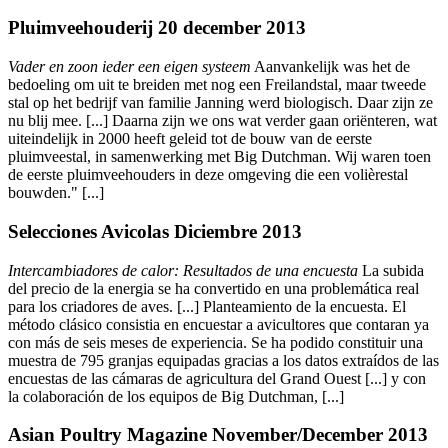
Pluimveehouderij 20 december 2013
Vader en zoon ieder een eigen systeem
Aanvankelijk was het de
bedoeling om uit te breiden met nog een Freilandstal, maar tweede
stal op het bedrijf van familie Janning werd biologisch. Daar zijn ze
nu blij mee. [...] Daarna zijn we ons wat verder gaan oriënteren, wat
uiteindelijk in 2000 heeft geleid tot de bouw van de eerste
pluimveestal, in samenwerking met Big Dutchman. Wij waren toen
de eerste pluimveehouders in deze omgeving die een volièrestal
bouwden." [...]
Selecciones Avicolas Diciembre 2013
Intercambiadores de calor: Resultados de una encuesta
La subida
del precio de la energia se ha convertido en una problemática real
para los criadores de aves. [...] Planteamiento de la encuesta. El
método clásico consistia en encuestar a avicultores que contaran ya
con más de seis meses de experiencia. Se ha podido constituir una
muestra de 795 granjas equipadas gracias a los datos extraídos de las
encuestas de las cámaras de agricultura del Grand Ouest [...] y con
la colaboración de los equipos de Big Dutchman, [...]
Asian Poultry Magazine November/December 2013