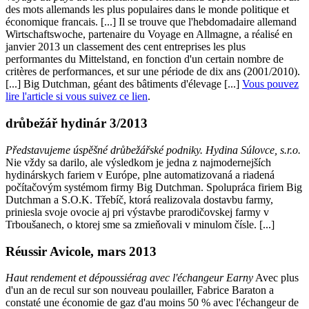
des mots allemands les plus populaires dans le monde politique et
économique francais. [...] Il se trouve que l'hebdomadaire allemand
Wirtschaftswoche, partenaire du Voyage en Allmagne, a réalisé en
janvier 2013 un classement des cent entreprises les plus
performantes du Mittelstand, en fonction d'un certain nombre de
critères de performances, et sur une période de dix ans (2001/2010).
[...] Big Dutchman, géant des bâtiments d'élevage [...]
Vous pouvez
lire l'article si vous suivez ce lien
.
drůbežář hydinár 3/2013
Představujeme úspěšné drůbežářské podniky. Hydina Súlovce, s.r.o.
Nie vždy sa darilo, ale výsledkom je jedna z najmodernejších
hydinárskych fariem v Európe, plne automatizovaná a riadená
počítačovým systémom firmy Big Dutchman. Spolupráca firiem Big
Dutchman a S.O.K. Třebíč, ktorá realizovala dostavbu farmy,
priniesla svoje ovocie aj pri výstavbe prarodičovskej farmy v
Trboušanech, o ktorej sme sa zmieňovali v minulom čísle. [...]
Réussir Avicole, mars 2013
Haut rendement et dépoussiérag avec l'échangeur Earny
Avec plus
d'un an de recul sur son nouveau poulailler, Fabrice Baraton a
constaté une économie de gaz d'au moins 50 % avec l'échangeur de