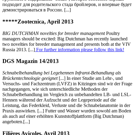
подходит для родительского стада бройлеров, и впервые будет
демонстрироваться в России. [...]
*****Zootecnica, April 2013
BIG DUTCHMAN novelties for breeder management
Poultry
managers should be excited: Big Dutchman has recently launched
two novelties for breeder management and presents both at the VIV
Russia 2013. [...]
For further information please follow this link!
DGS Magazin 14/2013
Schnabelbehandlung bei Legehennen Infrarot-Behandlung als
Brückentechnologie geeignet
[...] In einer Studie am Lehr-, und
Versuchs- und Fachzentrum (LVFZ) in Kitzingen sind wir der Frage
nachgegangen, wie sich unterschiedliche Methoden der
Schnabelbehandlung im Vergleich zu unbehandelten LB- und LSL-
Hennen während der Aufzucht und der Legeperiode auf die
Leistung, das Federkleid, Verluste und die Schnabelanatomie in der
Praxis auswirken. [...] Futter und Wasser wurden sowohl am Boden
als auch auf einer erhöhten Kunststoffplattform (Big Dutchman)
angeboten.[...]
Filières Avicoles, Avril 2013