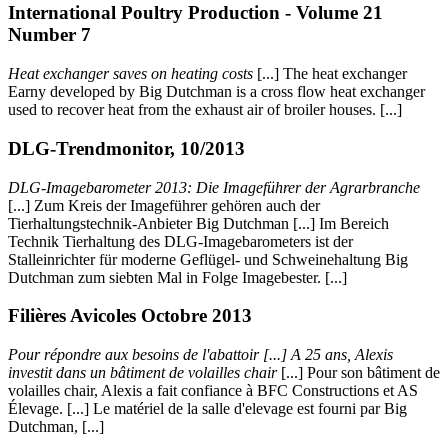
International Poultry Production - Volume 21
Number 7
Heat exchanger saves on heating costs
[...] The heat exchanger
Earny developed by Big Dutchman is a cross flow heat exchanger
used to recover heat from the exhaust air of broiler houses. [...]
DLG-Trendmonitor, 10/2013
DLG-Imagebarometer 2013: Die Imageführer der Agrarbranche
[...] Zum Kreis der Imageführer gehören auch der
Tierhaltungstechnik-Anbieter Big Dutchman [...] Im Bereich
Technik Tierhaltung des DLG-Imagebarometers ist der
Stalleinrichter für moderne Geflügel- und Schweinehaltung Big
Dutchman zum siebten Mal in Folge Imagebester. [...]
Filières Avicoles Octobre 2013
Pour répondre aux besoins de l'abattoir [...] A 25 ans, Alexis
investit dans un bâtiment de volailles chair
[...] Pour son bâtiment de
volailles chair, Alexis a fait confiance à BFC Constructions et AS
Élevage. [...] Le matériel de la salle d'elevage est fourni par Big
Dutchman, [...]