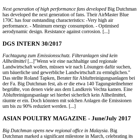
Next generation of high performance fans developed
Big Dutchman
has developed the next generation of fans. Their AirMaster Blue
170C has four outstanding characteristics: -Very high air
performance. - Minimum energy consumption. - Optimised
aerodynamic design. Resistance against corrosion. [...]
DGS INTERN 30/2017
Fachtagung zum Emissionsschutz. Filteranlagen sind kein
Allheilmittel
[...]"Wenn wir eine nachhaltige und regionale
Landwirtschaft wollen, müssen wir nach Lösungen dafür suchen,
um bäuerliche und gewerbliche Landwirtschaft zu ermöglichen."
Das stellte Roland Tapken, Berater für Abluftreinigungsanlagen bei
der Fa. Big Dutchman fest, als er die etwa 140 Tagungsteilnehmer
begrüßte, von denen viele aus dem Landkreis Vechta kamen. Eine
Abluftreinigungsanlage sei hierbei sicherlich kein Allheilmittel,
räumte er ein. Doch könnten mit solchen Anlagen die Emissionen
um bis zu 90% reduziert werden. [...]
ASIAN POULTRY MAGAZINE - June/July 2017
Big Dutchman opens new regional office in Malaysia
. Big
Dutchman marked a significant milestone in March, celebrating its