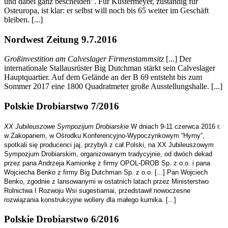
und dabei ganz bescheiden". Für Küstermeyer, zuständig für
Osteuropa, ist klar: er selbst will noch bis 65 weiter im Geschäft
bleiben. [...]
Nordwest Zeitung 9.7.2016
Großinvestition am Calveslager Firmenstammsitz
[...] Der
internationale Stallausrüster Big Dutchman stärkt sein Calveslager
Hauptquartier. Auf dem Gelände an der B 69 entsteht bis zum
Sommer 2017 eine 1800 Quadratmeter große Ausstellungshalle. [...]
Polskie Drobiarstwo 7/2016
XX Jubileuszowe Sympozijum Drobiarskie
W dniach 9-11 czerwca 2016 r.
w Zakopanem, w Ośrodku Konferencyjno-Wypoczynkowym “Hyrny”,
spotkali się producenci jaj, przybyli z cał Polski, na XX Jubileuszowym
Sympozjum Drobiarskim, organizowanym tradycyjnie, od dwóch dekad
przez pana Andrzeja Kamionkę z firmy OPOL-DROB Sp. z o.o. i pana
Wojciecha Benko z firmy Big Dutchman Sp. z o.o. [...] Pan Wojciech
Benko, zgodnie z lansowanymi w ostatnich latach przez Ministerstwo
Rolnictwa I Rozwoju Wsi sugestiamai, przedstawił nowoczesne
rozwiązania konstrukcyjne woliery dla małego kurnika. [...]
Polskie Drobiarstwo 6/2016