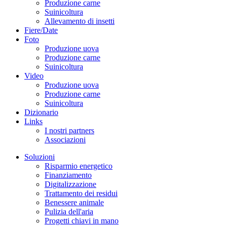
Produzione carne
Suinicoltura
Allevamento di insetti
Fiere/Date
Foto
Produzione uova
Produzione carne
Suinicoltura
Video
Produzione uova
Produzione carne
Suinicoltura
Dizionario
Links
I nostri partners
Associazioni
Soluzioni
Risparmio energetico
Finanziamento
Digitalizzazione
Trattamento dei residui
Benessere animale
Pulizia dell'aria
Progetti chiavi in mano