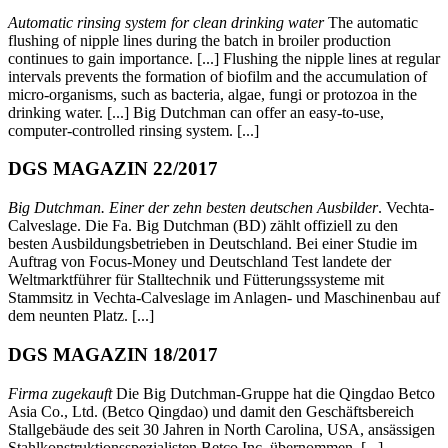
Automatic rinsing system for clean drinking water
The automatic
flushing of nipple lines during the batch in broiler production
continues to gain importance. [...] Flushing the nipple lines at regular
intervals prevents the formation of biofilm and the accumulation of
micro-organisms, such as bacteria, algae, fungi or protozoa in the
drinking water. [...] Big Dutchman can offer an easy-to-use,
computer-controlled rinsing system. [...]
DGS MAGAZIN 22/2017
Big Dutchman. Einer der zehn besten deutschen Ausbilder
. Vechta-
Calveslage. Die Fa. Big Dutchman (BD) zählt offiziell zu den
besten Ausbildungsbetrieben in Deutschland. Bei einer Studie im
Auftrag von Focus-Money und Deutschland Test landete der
Weltmarktführer für Stalltechnik und Fütterungssysteme mit
Stammsitz in Vechta-Calveslage im Anlagen- und Maschinenbau auf
dem neunten Platz. [...]
DGS MAGAZIN 18/2017
Firma zugekauft
Die Big Dutchman-Gruppe hat die Qingdao Betco
Asia Co., Ltd. (Betco Qingdao) und damit den Geschäftsbereich
Stallgebäude des seit 30 Jahren in North Carolina, USA, ansässigen
Stahlkonstruktionsspezialisten Betco Inc. übernommen. [...]