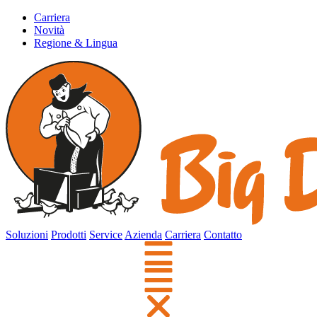
Carriera
Novità
Regione & Lingua
Soluzioni
Prodotti
Service
Azienda
Carriera
Contatto