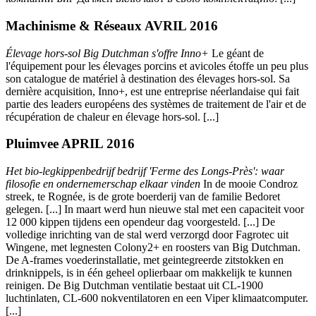
Machinisme & Réseaux AVRIL 2016
Élevage hors-sol Big Dutchman s'offre Inno+
Le géant de
l'équipement pour les élevages porcins et avicoles étoffe un peu plus
son catalogue de matériel à destination des élevages hors-sol. Sa
dernière acquisition, Inno+, est une entreprise néerlandaise qui fait
partie des leaders européens des systèmes de traitement de l'air et de
récupération de chaleur en élevage hors-sol. [...]
Pluimvee APRIL 2016
Het bio-legkippenbedrijf bedrijf 'Ferme des Longs-Près': waar
filosofie en ondernemerschap elkaar vinden
In de mooie Condroz
streek, te Rognée, is de grote boerderij van de familie Bedoret
gelegen. [...] In maart werd hun nieuwe stal met een capaciteit voor
12 000 kippen tijdens een opendeur dag voorgesteld. [...] De
volledige inrichting van de stal werd verzorgd door Fagrotec uit
Wingene, met legnesten Colony2+ en roosters van Big Dutchman.
De A-frames voederinstallatie, met geintegreerde zitstokken en
drinknippels, is in één geheel oplierbaar om makkelijk te kunnen
reinigen. De Big Dutchman ventilatie bestaat uit CL-1900
luchtinlaten, CL-600 nokventilatoren en een Viper klimaatcomputer.
[...]