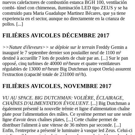
nuevos calefactores de combustión estanca BGH 100, ventilación
combi- túnel con chimeneas, iluminación LED tipo ZEUS y se ha
construido para Maria Guadalupe Martinez Bécares, que ya tiene
experiencia en el sector, aunque no directamente en la crianza de
pollos. [...]
FILIÉRES AVICOLES DÉCEMBRE 2017
>>Nature d'éleveurs>> se déploie sur le terrain
Freddy Gemin a
inauguré le 7 septembre dernier son poulailler neuf de 1100 m²
destiné à accueillir 7 lots de poulets de chair par an. [...] Sur le pan
opposé, cinq turbines de 40000 m³/heure et quatre ventilateurs
régulables de 13000 m³/heure Big Dutchman (capot Orela) assurent
l'extraction (capacité totale de 231000 m³/h).
FILIÈRES AVICOLES, NOVEMBRE 2017
VU AU SPACE. BIG DUTCHMAN: VOLIÈRE, ÉCLAIRAGE,
CHAÎNES D'ALIMENTATION ÉVOLUENT
. [...] Big Dutchman a
également présenté la nouvelle trémie et ligne d'alimentation chaîne
plate pour l'alimentation des mâles. Ce système permet sur une seule
ligne d'avoir deux chaînes plates, [...] Cette chaîne permet de
distribuer l'aliment à une vitesse de 36 mètres par seconde. [...]
Enfin, l'entreprise a présenté le luminaire à vasque led Zeus. Celui-ci