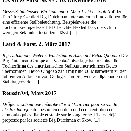
LAND & Forst Nr. 45 / 10. November 2016
Messe-Schaufenster. Big Dutchman: Mehr Licht im Stall
Auf der
EuroTier präsentiert Big Dutchman unter anderem Innovationen für
eine effiziente Stallbeleuchtung. Beispielsweise die
hochdruckreinigerfeste LED-Leuchte Flexled Eco, die sich in
wenigen Sekunden installieren lässt. [...]
Land & Forst, 2. März 2017
Big Dutchman: Weiteres Wachstum in Asien mit Betco Qingdao
Die
Big Dutchman-Gruppe aus Vechta-Calveslage hat in China die
Tochterfirma des amerikanischen Stallbauunternehmens Betco
übernommen. Betco Qingdao zählt mit rund 60 Mitarbeitern zu den
führenden Anbietern von Geflügel- und Schweinestallgebäuden mit
Stahltragewerk. [...]
RéussirAvi, Mars 2017
Dräger a obtenu une médaille d'or à l'EuroTier pour sa sonde
électrochimique
de mesure en continu de la concentration en
ammonia qui est fiable et stable sur le long terme. Elle est déjà
proposée par les sociétés Big Dutchman et Skov. [...]