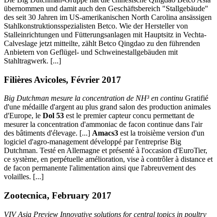
übernommen und damit auch den Geschäftsbereich "Stallgebäude"
des seit 30 Jahren im US-amerikanischen North Carolina ansässigen
Stahlkonstruktionsspezialisten Betco. Wie der Hersteller von
Stalleinrichtungen und Fütterungsanlagen mit Hauptsitz in Vechta-
Calveslage jetzt mitteilte, zählt Betco Qingdao zu den führenden
Anbietern von Geflügel- und Schweinestallgebäuden mit
Stahltragwerk. [...]
Filières Avicoles, Février 2017
Big Dutchman mesure la concentration de NH³ en continu
Gratifié
d'une médaille d'argent au plus grand salon des production animales
d'Europe, le
Dol 53
est le premier capteur concu permettant de
mesurer la concentration d'ammoniac de facon continue dans l'air
des bâtiments d'élevage. [...]
Amacs3
est la troisième version d'un
logiciel d'agro-management développé par l'entreprise Big
Dutchman. Testé en Allemagne et présenté à l'occasion d'EuroTier,
ce système, en perpétuelle amélioration, vise à contrôler à distance et
de facon permanente l'alimentation ainsi que l'abreuvement des
volailles. [...]
Zootecnica, February 2017
VIV Asia Preview Innovative solutions for central topics in poultry