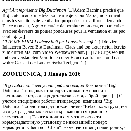
Agri Art représente Big Dutchman
[...]Adem Bachir a précisé que
Big Dutchman a une très bonne image ici au Maroc, notamment
dans les solutions de ventilation proposées par la firme allemande.
En ce moment, Agri Art étudie de nombreux projets, en particulier
avec les éleveurs de poules pondeuses pour la ventilation et les pad-
cooling. [...]
CLIP MY FARM Leidenschaft für Landwirtschaft
Die vier
[...]
Initiatoren Bayer, Big Dutchman, Claas und top agrar riefen bereits
zum dritten Mal zum Video-Wettbewerb auf.
Die Clips wollen
[...]
mit den verstaubten Vorurteilen über Bauern aufräumen und das
wahre Gesicht der Landwirtschaft zeigen.
[...]
ZOOTECNICA, 1 Январь 2016
"Big Dutchman" выпустил ряд инноваций
Компания "Big
Dutchman" продолжает внедрять новые технологии:
групповое гнездо для родительского стада бройлеров.
С
[...]
учетом специфики работы птицеводов компания "Big
Dutchman" оснастила групповое гнездо "Relax" конструкцией
из двух раздельных легко открывающихся крышных
элементов.
Также к новинкам можно отнести
[...]
кормораздаточную установку с инновацией: поверх
кормоцепи "Champion Chain" размещается защитный ролик, с