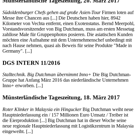
Münsterländische Tageszeitung, 20. März 2017
Südoldenburger Chefs gehen auf große Asien-Tour
Firmen loten auf
Messe ihre Chancen aus [...] Die Deutschen haben hier, 8942
Kilometer von Vechta entfernt, einen Exotenstatus. Bernd Meerpohl,
Vorstandsvorsitzender von Big Dutchman, muss am ersten Messetag
zahllose Male für Gruppenphotos posieren. Die asiatischen Kunden
möchten eine Aufnahme mit dem Unternehmenschef unbedingt mit
nach Hause nehmen, quasi als Beweis für seine Produkte "Made in
Germany". [...]
DGS INTERN 11/2016
Stalltechnik. Big Dutchman übernimmt Inno+
Die Big Dutchman-
Gruppe hat Anfang März 2016 das niederländische Unternehmen
Inno+ erworben. [...]
Münsterländische Tageszeitung, 18. März 2017
Roter Klinker in Malaysia ein Hingucker
Big Dutchman weiht neue
Hauptniederlassung ein / 157 Millionen Euro Umsatz / Treiber ist
die Eierproduktion [...] Big Dutchman hat in dieser Woche seine
neue regionale Hauptniederlassung mit Logistikzentrum in Malaysia
eingeweiht. [...]