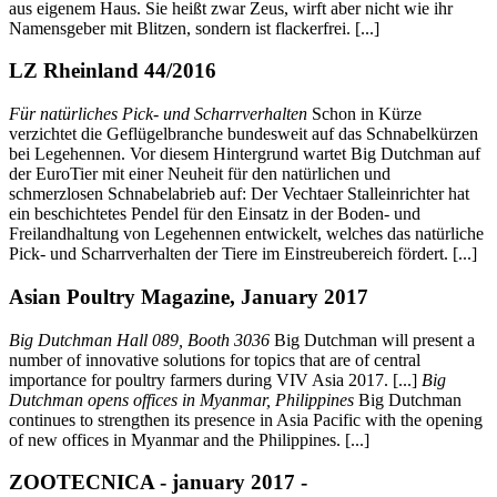
aus eigenem Haus. Sie heißt zwar Zeus, wirft aber nicht wie ihr
Namensgeber mit Blitzen, sondern ist flackerfrei. [...]
LZ Rheinland 44/2016
Für natürliches Pick- und Scharrverhalten
Schon in Kürze
verzichtet die Geflügelbranche bundesweit auf das Schnabelkürzen
bei Legehennen. Vor diesem Hintergrund wartet Big Dutchman auf
der EuroTier mit einer Neuheit für den natürlichen und
schmerzlosen Schnabelabrieb auf: Der Vechtaer Stalleinrichter hat
ein beschichtetes Pendel für den Einsatz in der Boden- und
Freilandhaltung von Legehennen entwickelt, welches das natürliche
Pick- und Scharrverhalten der Tiere im Einstreubereich fördert. [...]
Asian Poultry Magazine, January 2017
Big Dutchman Hall 089, Booth 3036
Big Dutchman will present a
number of innovative solutions for topics that are of central
importance for poultry farmers during VIV Asia 2017. [...]
Big
Dutchman opens offices in Myanmar, Philippines
Big Dutchman
continues to strengthen its presence in Asia Pacific with the opening
of new offices in Myanmar and the Philippines. [...]
ZOOTECNICA - january 2017 -