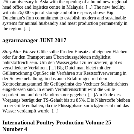
25th anniversary in Asia with the opening of a brand new regional
head office and logistics centre in Malaysia. [...] The new facility,
with its 26,000 sqm of storage and office space, shows Big
Dutchman's firm commitment to establish modern and sustainable
systems for animal husbandry and meat production permanently in
the region. [...]
agrarmanager JUNI 2017
Störfaktor Wasser
Gülle sollte für den Einsatz auf eigenen Flächen
oder für den Transport aus Überschussgebieten möglichst
nährstoffreich sein. Um den Wassergehalt zu reduzieren, gibt es
verschiedene Verfahren. [...] Big Dutchman bietet mit der
Gülletrocknung OptiSec ein Verfahren zur Reststoffverwertung in
der Schweinehaltung, in das auch Erfahrungen mit dem
Kottrocknungstunnel für Geflügelmist des Vechtaer Stalleinrichters
eingeflossen sind. In einem Verfahrensschritt wird die Gülle
separiert und auf den Bandtrockner gegeben. [...]Am Ende des
Vorgangs beträgt der TS-Gehalt bis zu 85%. Die Nährstoffe bleiben
in der Gülle enthalten, da die Flüssigphase zurückgemischt und das
Wasser verdampft wurde. [...]
International Poultry Production Volume 25
Number 4