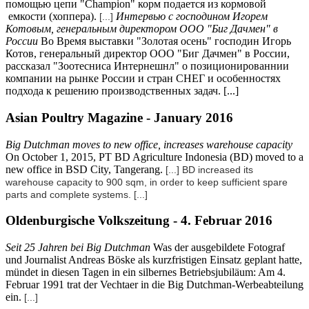
помощью цепи "Champion" корм подается из кормовой
емкости (хоппера).
Интервью с господином Игорем
[...]
Котовым, генеральным директором ООО "Биг Дачмен" в
России
Во Время выставки "Золотая осень" господин Игорь
Котов, генеральный директор ООО "Биг Дачмен" в России,
рассказал "Зоотесниса Интернешнл" о позиционированнии
компании на рынке России и стран СНЕГ и особенностях
подхода к решению производственных задач. [...]
Asian Poultry Magazine - January 2016
Big Dutchman moves to new office, increases warehouse capacity
On October 1, 2015, PT BD Agriculture Indonesia (BD) moved to a
new office in BSD City, Tangerang.
[...] BD increased its
warehouse capacity to 900 sqm, in order to keep sufficient spare
parts and complete systems.
[...]
Oldenburgische Volkszeitung - 4. Februar 2016
Seit 25 Jahren bei Big Dutchman
Was der ausgebildete Fotograf
und Journalist Andreas Böske als kurzfristigen Einsatz geplant hatte,
mündet in diesen Tagen in ein silbernes Betriebsjubiläum: Am 4.
Februar 1991 trat der Vechtaer in die Big Dutchman-Werbeabteilung
ein.
[...]