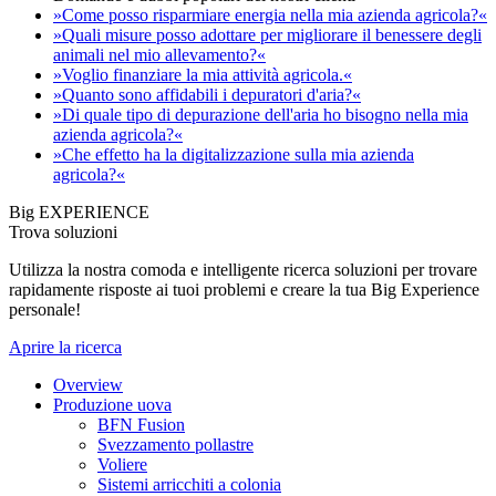
»Come posso risparmiare energia nella mia azienda agricola?«
»Quali misure posso adottare per migliorare il benessere degli
animali nel mio allevamento?«
»Voglio finanziare la mia attività agricola.«
»Quanto sono affidabili i depuratori d'aria?«
»Di quale tipo di depurazione dell'aria ho bisogno nella mia
azienda agricola?«
»Che effetto ha la digitalizzazione sulla mia azienda
agricola?«
Big EXPERIENCE
Trova soluzioni
Utilizza la nostra comoda e intelligente ricerca soluzioni per trovare
rapidamente risposte ai tuoi problemi e creare la tua Big Experience
personale!
Aprire la ricerca
Overview
Produzione uova
BFN Fusion
Svezzamento pollastre
Voliere
Sistemi arricchiti a colonia