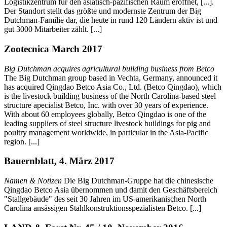
Logistikzentrum für den asiatisch-pazifischen Raum eröffnet, [...].
Der Standort stellt das größte und modernste Zentrum der Big
Dutchman-Familie dar, die heute in rund 120 Ländern aktiv ist und
gut 3000 Mitarbeiter zählt. [...]
Zootecnica March 2017
Big Dutchman acquires agricultural building business from Betco
The Big Dutchman group based in Vechta, Germany, announced it
has acquired Qingdao Betco Asia Co., Ltd. (Betco Qingdao), which
is the livestock building business of the North Carolina-based steel
structure apecialist Betco, Inc. with over 30 years of experience.
With about 60 employees globally, Betco Qingdao is one of the
leading suppliers of steel structure livestock buildings for pig and
poultry management worldwide, in particular in the Asia-Pacific
region. [...]
Bauernblatt, 4. März 2017
Namen & Notizen
Die Big Dutchman-Gruppe hat die chinesische
Qingdao Betco Asia übernommen und damit den Geschäftsbereich
"Stallgebäude" des seit 30 Jahren im US-amerikanischen North
Carolina ansässigen Stahlkonstruktionsspezialisten Betco. [...]