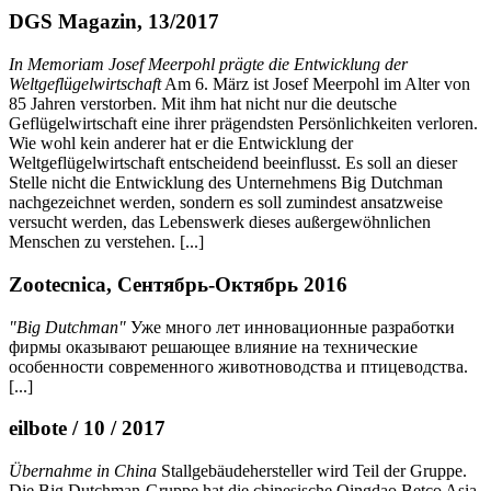
DGS Magazin, 13/2017
In Memoriam Josef Meerpohl prägte die Entwicklung der
Weltgeflügelwirtschaft
Am 6. März ist Josef Meerpohl im Alter von
85 Jahren verstorben. Mit ihm hat nicht nur die deutsche
Geflügelwirtschaft eine ihrer prägendsten Persönlichkeiten verloren.
Wie wohl kein anderer hat er die Entwicklung der
Weltgeflügelwirtschaft entscheidend beeinflusst. Es soll an dieser
Stelle nicht die Entwicklung des Unternehmens Big Dutchman
nachgezeichnet werden, sondern es soll zumindest ansatzweise
versucht werden, das Lebenswerk dieses außergewöhnlichen
Menschen zu verstehen. [...]
Zootecnica, Сентябрь-Октябрь 2016
"Big Dutchman"
Уже много лет инновационные разработки
фирмы оказывают решающее влияние на технические
особенности современного животноводства и птицеводства.
[...]
eilbote / 10 / 2017
Übernahme in China
Stallgebäudehersteller wird Teil der Gruppe.
Die Big Dutchman-Gruppe hat die chinesische Qingdao Betco Asia