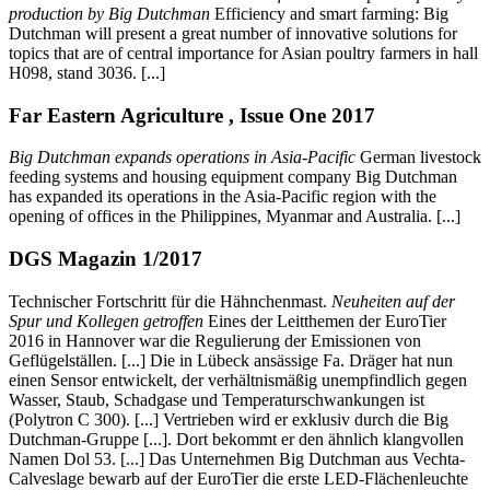
production by Big Dutchman
Efficiency and smart farming: Big
Dutchman will present a great number of innovative solutions for
topics that are of central importance for Asian poultry farmers in hall
H098, stand 3036. [...]
Far Eastern Agriculture , Issue One 2017
Big Dutchman expands operations in Asia-Pacific
German livestock
feeding systems and housing equipment company Big Dutchman
has expanded its operations in the Asia-Pacific region with the
opening of offices in the Philippines, Myanmar and Australia. [...]
DGS Magazin 1/2017
Technischer Fortschritt für die Hähnchenmast.
Neuheiten auf der
Spur und Kollegen getroffen
Eines der Leitthemen der EuroTier
2016 in Hannover war die Regulierung der Emissionen von
Geflügelställen. [...] Die in Lübeck ansässige Fa. Dräger hat nun
einen Sensor entwickelt, der verhältnismäßig unempfindlich gegen
Wasser, Staub, Schadgase und Temperaturschwankungen ist
(Polytron C 300). [...] Vertrieben wird er exklusiv durch die Big
Dutchman-Gruppe [...]. Dort bekommt er den ähnlich klangvollen
Namen Dol 53. [...] Das Unternehmen Big Dutchman aus Vechta-
Calveslage bewarb auf der EuroTier die erste LED-Flächenleuchte