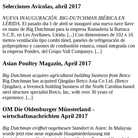
Selecciones Avicolas, abril 2017
NUEVA INAUGURACIÓN. BIG-DUTCHMAN IBÉRICA EN
LÉRIDA
. El pasado dia 1 de abril se inauguró una nueva nave llave
en mano de Big Dutchman para la empresa Ramaderia la Barraca
S.C.P., en Les Avellanes, Lleida. [...] Con dimensiones de 102 x 16
metros ventilación tipo combi túnel, paneles de refrigeración de
polipropileno y canones de combustión estanca, estará integrada con
la empresa Pondex, del Grupo Vall Companys. [...]
Asian Poultry Magazin, April 2017
Big Dutchman acquires agricultural building business from Betco
Big Dutchman has acquired Qingdao Betco Asia Co Ltd. (Betco
Qingdao), a livestock building business of the North Carolina-based
steel structure specialist Betco, Inc, with over 30 years of
experience. [...]
OM Die Oldenburger Münsterland -
wirtschaftsnachrichten April 2017
Big Dutchman eröffnet nagelneuen Standort in Asien:
In Malaysia
wurde jetzt eine neue regionale Hauptniederlassung mit