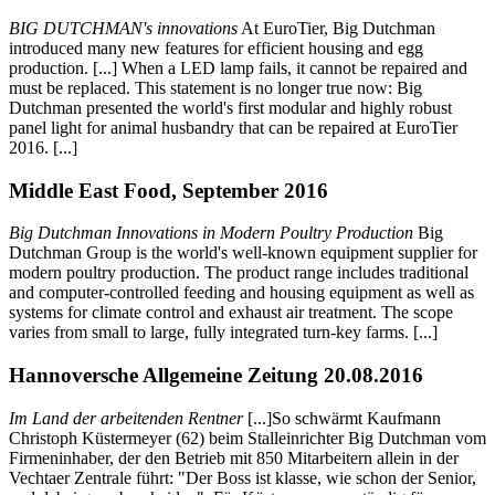
BIG DUTCHMAN's innovations
At EuroTier, Big Dutchman
introduced many new features for efficient housing and egg
production. [...] When a LED lamp fails, it cannot be repaired and
must be replaced. This statement is no longer true now: Big
Dutchman presented the world's first modular and highly robust
panel light for animal husbandry that can be repaired at EuroTier
2016. [...]
Middle East Food, September 2016
Big Dutchman Innovations in Modern Poultry Production
Big
Dutchman Group is the world's well-known equipment supplier for
modern poultry production. The product range includes traditional
and computer-controlled feeding and housing equipment as well as
systems for climate control and exhaust air treatment. The scope
varies from small to large, fully integrated turn-key farms. [...]
Hannoversche Allgemeine Zeitung 20.08.2016
Im Land der arbeitenden Rentner
[...]So schwärmt Kaufmann
Christoph Küstermeyer (62) beim Stalleinrichter Big Dutchman vom
Firmeninhaber, der den Betrieb mit 850 Mitarbeitern allein in der
Vechtaer Zentrale führt: "Der Boss ist klasse, wie schon der Senior,