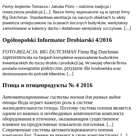
Fermy brojlerów Tomasza i Jakuba Pióro – rodzinna tradycja i
[...]
nowoczesna produkcja
Nasze fermy wyposażone są w sprzęt firmy
Big Dutchman. Standardowa wentilacja na naszych obiektach to wloty
powietrza umiejscowione na ścianach bocznych budynków, wentylatory
[...]
zamontowane w kalenicy dachu i dodatkowo wentylatory szczytowe.
Ogólnopolski Informator Drobiarski 4/2016
FOTO-RELACJA. BIG DUTCHMAN
Firma Big Dutchman
zaprezentowa
ła na Targach kompletne wyposa
żenie budynków
inwentarskich do tuczu drobiu i produkcji jaj. W swojej ofercie firma
ązania praktyczne, przyjazne dla
posiada rozwi
środowiska oraz
dostosowane do potrzeb klientów. [...]
Птица и птицепродукты № 4 2016
Автоматизированные системы поения для разных видов
птицы
Вода играет важную роль в системе
жизнедеятельности птицы. Поэтому система поения является
одним из важных и необходимых компонентов комплекта
оборудования в птичнике, оказывающим существенное
влияние на продуктивные показатели поголовья. [...]
Современные системы автоматизированного поения
компании Биг Дачмен включают в свою комплектацию: [...]