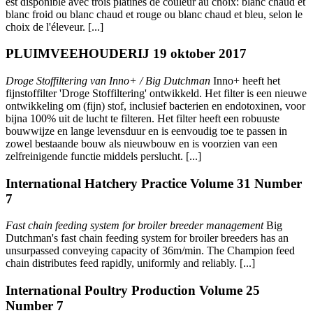
est disponible avec trois platines de couleur au choix: blanc chaud et
blanc froid ou blanc chaud et rouge ou blanc chaud et bleu, selon le
choix de l'éleveur. [...]
PLUIMVEEHOUDERIJ 19 oktober 2017
Droge Stoffiltering van Inno+ / Big Dutchman
Inno+ heeft het
fijnstoffilter 'Droge Stoffiltering' ontwikkeld. Het filter is een nieuwe
ontwikkeling om (fijn) stof, inclusief bacterien en endotoxinen, voor
bijna 100% uit de lucht te filteren. Het filter heeft een robuuste
bouwwijze en lange levensduur en is eenvoudig toe te passen in
zowel bestaande bouw als nieuwbouw en is voorzien van een
zelfreinigende functie middels perslucht. [...]
International Hatchery Practice Volume 31 Number
7
Fast chain feeding system for broiler breeder management
Big
Dutchman's fast chain feeding system for broiler breeders has an
unsurpassed conveying capacity of 36m/min. The Champion feed
chain distributes feed rapidly, uniformly and reliably. [...]
International Poultry Production Volume 25
Number 7