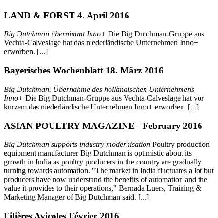
LAND & FORST 4. April 2016
Big Dutchman übernimmt Inno+
Die Big Dutchman-Gruppe aus
Vechta-Calveslage hat das niederländische Unternehmen Inno+
erworben. [...]
Bayerisches Wochenblatt 18. März 2016
Big Dutchman. Übernahme des holländischen Unternehmens
Inno+
Die Big Dutchman-Gruppe aus Vechta-Calveslage hat vor
kurzem das niederländische Unternehmen Inno+ erworben. [...]
ASIAN POULTRY MAGAZINE - February 2016
Big Dutchman supports industry modernisation
Poultry production
equipment manufacturer Big Dutchman is optimistic about its
growth in India as poultry producers in the country are gradually
turning towards automation. "The market in India fluctuates a lot but
producers have now understand the benefits of automation and the
value it provides to their operations," Bernada Luers, Training &
Marketing Manager of Big Dutchman said. [...]
Filières Avicoles Février 2016