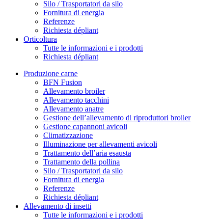
Silo / Trasportatori da silo
Fornitura di energia
Referenze
Richiesta dépliant
Orticoltura
Tutte le informazioni e i prodotti
Richiesta dépliant
Produzione carne
BFN Fusion
Allevamento broiler
Allevamento tacchini
Allevamento anatre
Gestione dell’allevamento di riproduttori broiler
Gestione capannoni avicoli
Climatizzazione
Illuminazione per allevamenti avicoli
Trattamento dell’aria esausta
Trattamento della pollina
Silo / Trasportatori da silo
Fornitura di energia
Referenze
Richiesta dépliant
Allevamento di insetti
Tutte le informazioni e i prodotti