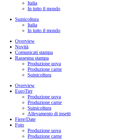
Italia
In tutto il mondo
Suinicoltura
Italia
In tutto il mondo
Overview
Novità
Comunicati stampa
Rassegna stampa
Produzione uova
Produzione carne
Suinicoltura
Overview
EuroTier
Produzione uova
Produzione carne
Suinicoltura
Allevamento di insetti
Fiere/Date
Foto
Produzione uova
Produzione carne