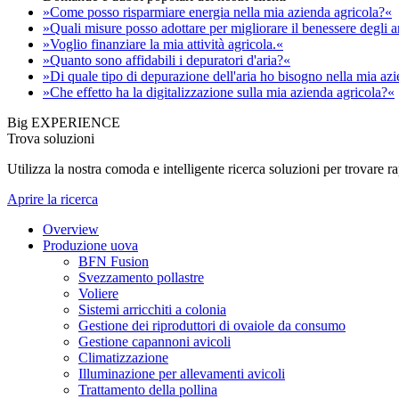
»Come posso risparmiare energia nella mia azienda agricola?«
»Quali misure posso adottare per migliorare il benessere degli 
»Voglio finanziare la mia attività agricola.«
»Quanto sono affidabili i depuratori d'aria?«
»Di quale tipo di depurazione dell'aria ho bisogno nella mia az
»Che effetto ha la digitalizzazione sulla mia azienda agricola?«
Big EXPERIENCE
Trova soluzioni
Utilizza la nostra comoda e intelligente ricerca soluzioni per trovare 
Aprire la ricerca
Overview
Produzione uova
BFN Fusion
Svezzamento pollastre
Voliere
Sistemi arricchiti a colonia
Gestione dei riproduttori di ovaiole da consumo
Gestione capannoni avicoli
Climatizzazione
Illuminazione per allevamenti avicoli
Trattamento della pollina