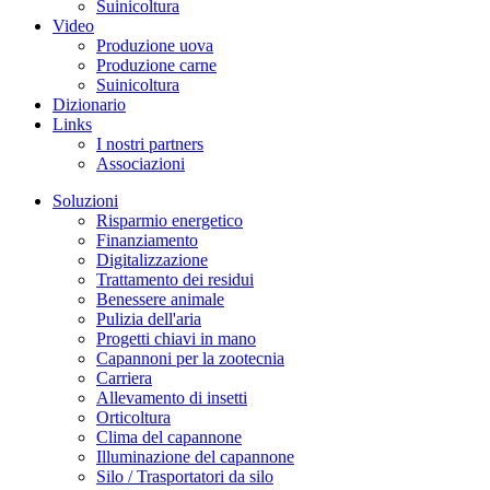
Suinicoltura
Video
Produzione uova
Produzione carne
Suinicoltura
Dizionario
Links
I nostri partners
Associazioni
Soluzioni
Risparmio energetico
Finanziamento
Digitalizzazione
Trattamento dei residui
Benessere animale
Pulizia dell'aria
Progetti chiavi in mano
Capannoni per la zootecnia
Carriera
Allevamento di insetti
Orticoltura
Clima del capannone
Illuminazione del capannone
Silo / Trasportatori da silo