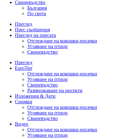
Свиневъдство
България
По света
Преглед
Прес съобщения
Преглед на пресата
Отглеждане на кокошки-носачки
Угояване на птици
Свиневъдство
Преглед
EuroTier
Отглеждане на кокошки-носачки
Угояване на птици
Свиневъдство
Размножаване на инсекти
Изложения & Дати
Снимки
Отглеждане на кокошки-носачки
Угояване на птици
Свиневъдство
Видео
Отглеждане на кокошки-носачки
Угояване на птици