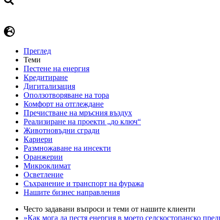
Преглед
Теми
Пестене на енергия
Кредитиране
Дигитализация
Оползотворяване на тора
Комфорт на отглеждане
Пречистване на мръсния въздух
Реализиране на проекти „до ключ“
Животновъдни сгради
Кариери
Размножаване на инсекти
Оранжерии
Микроклимат
Осветление
Съхранение и транспорт на фуража
Нашите бизнес направления
Често задавани въпроси и теми от нашите клиенти
»Как мога да пестя енергия в моето селскостопанско пре