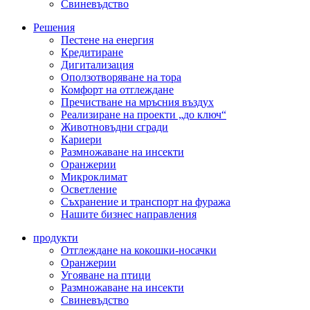
Свиневъдство
Решения
Пестене на енергия
Кредитиране
Дигитализация
Оползотворяване на тора
Комфорт на отглеждане
Пречистване на мръсния въздух
Реализиране на проекти „до ключ“
Животновъдни сгради
Кариери
Размножаване на инсекти
Оранжерии
Микроклимат
Осветление
Съхранение и транспорт на фуража
Нашите бизнес направления
продукти
Отглеждане на кокошки-носачки
Оранжерии
Угояване на птици
Размножаване на инсекти
Свиневъдство