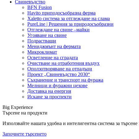
Свиневъдство
BFN Fusion
Havito приподосъобразна ферма
Xaletto система за отглеждане на слама
PureLine | Решения за природосъобразни
Отглеждане на свине –майки
Угояване на свине
Подрастващи
Мениджмънт на фермата
Микроклимат
Осветление на сградата
Очистване на отработения въздух
Оползотворяване на отпадъци
Проект „Свиневъдство 2030“
Съхранение и транспорт на фуража
Мелници и фуражни цехове
Доставка на енергия
Искане за проспекти
Big Experience
Търсене на продукти
Използвайте нашата удобна и интелигентна система за търсене н
Започнете търсенето