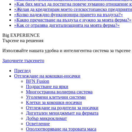
»Как бих могъл да постигна повече хуманно отношение 
»Желая да кредитирам моето селскостопанско предприяти
»Колко надеждно функционира прането на въздуха?«
»Какво пречистване на въздуха е нужно за моята ферма?«
»Как се отразява дигитализацията на моята ферма?«
Big EXPERIENCE
Търсене на решения
Използвайте нашата удобна и интелигентна система за търсене н
Започнете търсенето
Преглед
Отглеждане на кокошки-носачки
BFN Fusion
Подрастване на ярки
Многостранна волиерна система
Уголемени клетъчни системи
Клетки за кокошки-носачки
Отглеждане на родители за носачки
Дигитален мениджмънт на фермата
Добър микроклимат
Осветление
Оползотворяване на торовата маса