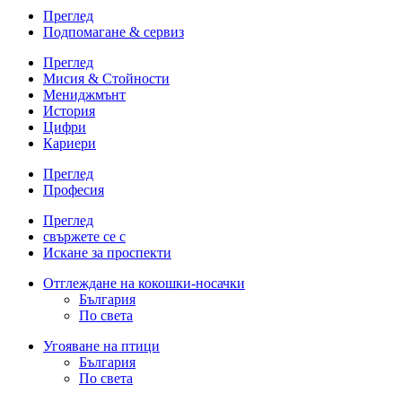
Преглед
Подпомагане & сервиз
Преглед
Мисия & Стойности
Мениджмънт
История
Цифри
Кариери
Преглед
Професия
Преглед
свържете се с
Искане за проспекти
Отглеждане на кокошки-носачки
България
По света
Угояване на птици
България
По света