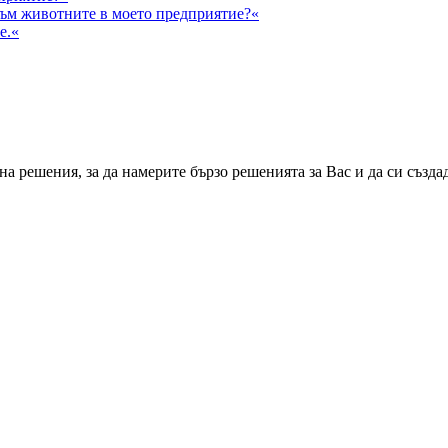
към животните в моето предприятие?«
е.«
а решения, за да намерите бързо решенията за Вас и да си създа