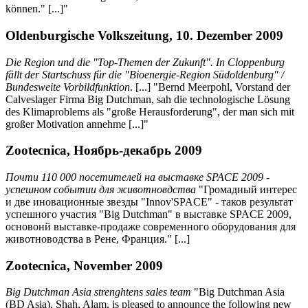
können." [...]"
Oldenburgische Volkszeitung, 10. Dezember 2009
Die Region und die "Top-Themen der Zukunft". In Cloppenburg
fällt der Startschuss für die "Bioenergie-Region Südoldenburg" /
Bundesweite Vorbildfunktion
. [...] "Bernd Meerpohl, Vorstand der
Calveslager Firma Big Dutchman, sah die technologische Lösung
des Klimaproblems als "große Herausforderung", der man sich mit
großer Motivation annehme [...]"
Zootecnica, Ноябрь-декабрь 2009
Почти 110 000 посетителей на выставке SPACE 2009 -
успешном событии для животновдства
"Громадный интерес
и две иновационные звезды "Innov'SPACE" - таков результат
успешного участия "Big Dutchman" в выставке SPACE 2009,
основонй выставке-продаже современного оборудования для
животноводства в Рене, Франция." [...]
Zootecnica, November 2009
Big Dutchman Asia strenghtens sales team
"Big Dutchman Asia
(BD Asia), Shah, Alam, is pleased to announce the following new