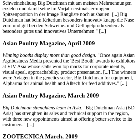
Schweinehaltung Big Dutchman mit am meisten Mehrnennungen
erzielen und damit seine im Vorjahr erstmals errungene
Spitzenposition in der Image-Rangliste noch ausbauen. [...] Big
Dutchman hat beim Kriterium besonders innovativ knapp die Nase
vorn und gilt bei den Schweine- und Geflügelproduzenten als
besonders gutes und innovatives Unternehmen." [...]
Asian Poultry Magazine, April 2009
Winning booths display more than good design
. "Once again Asian
Agribusiness Media presented the 'Best Booth' awards to exhibitors
at VIV Asia whose stalls won top marks for corporate identity,
visual apeal, approachability, product presentation. [...] The winners
were Aviagen in the genetics sector, Big Dutchman for equipment,
Alpharma for animal health and Alltech for feed additives." [...]
Asian Poultry Magazine, March 2009
Big Dutchman strenghtens team in Asia
. "Big Dutchman Asia (BD
Asia) has strenghten its sales and technical support in the region,
with three new appointments aimed at offering better service to its
customers." [...]
ZOOTECNICA March, 2009