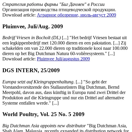
Стратегия работы фирмы "Биг Дачмен" в России
Организация производства птицеводческой продукции.
Download article:
Аграрное обозрение, июль-август 2009
Pluimvee, Juli/Aug. 2009
Bedrijf Vriesen in Bocholt (DL)
[...] "Het bedrijf Vriesen bestaat uit
een legkippenbedrijf met 120.000 dieren en een pakstation. [...] Zij
schakelden om van 22.000 dieren op traditionele kooi naar 100.000
dieren op het Big Dutchman Natura 60-volièresysteem." [...]
Download article:
Pluimvee Juli/augustus 2009
DGS INTERN, 25/2009
Europa setzt auf Kleingruppenhaltung
. [...] "So geht der
Vorstandsvorsitzende des Stallausrüsters Big Dutchman, Bernd
Meerpohl, davon aus, dass künftig in Europa rund zwei Drittel der
Produktion auf die Kleingruppe und nur ein Drittel auf alternative
Systeme entfallen werde." [...]
World Poultry, Vol. 25 No. 5 2009
Big Dutchman Asia appoints new distributor
"Big Dutchman Asia,
Shah Alam, Malaysia, recently expanded its distribution network for