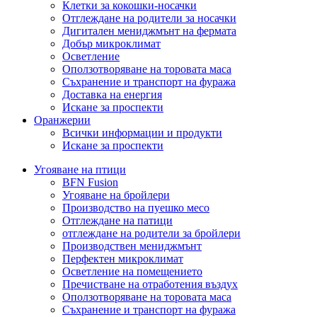
Клетки за кокошки-носачки
Отглеждане на родители за носачки
Дигитален мениджмънт на фермата
Добър микроклимат
Осветление
Оползотворяване на торовата маса
Съхранение и транспорт на фуража
Доставка на енергия
Искане за проспекти
Оранжерии
Всички информации и продукти
Искане за проспекти
Угояване на птици
BFN Fusion
Угояване на бройлери
Производство на пуешко месо
Отглеждане на патици
отглеждане на родители за бройлери
Производствен мениджмънт
Перфектен микроклимат
Осветление на помещението
Пречистване на отработения въздух
Оползотворяване на торовата маса
Съхранение и транспорт на фуража