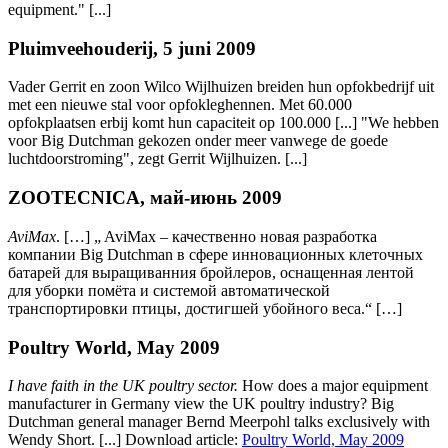
equipment." [...]
Pluimveehouderij, 5 juni 2009
Vader Gerrit en zoon Wilco Wijlhuizen breiden hun opfokbedrijf uit
met een nieuwe stal voor opfokleghennen. Met 60.000
opfokplaatsen erbij komt hun capaciteit op 100.000 [...] "We hebben
voor Big Dutchman gekozen onder meer vanwege de goede
luchtdoorstroming", zegt Gerrit Wijlhuizen. [...]
ZOOTECNICA, май-июнь 2009
AviMax
. […] „ AviMax – качественно новая разработка
компании Big Dutchman в сфере инновационных клеточных
батарей для выращиванния бройлеров, оснащенная лентой
для уборки помёта и системой автоматической
транспортировки птицы, достигшей убойного веса.“ […]
Poultry World, May 2009
I have faith in the UK poultry sector.
How does a major equipment
manufacturer in Germany view the UK poultry industry? Big
Dutchman general manager Bernd Meerpohl talks exclusively with
Wendy Short. [...] Download article:
Poultry World, May 2009