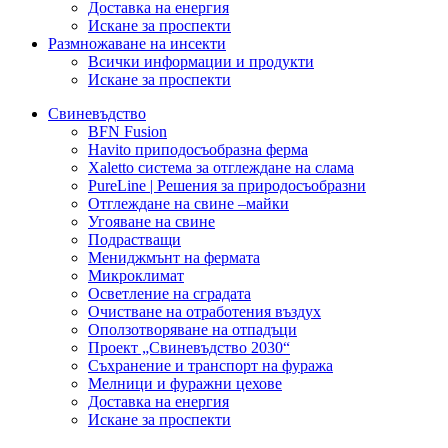
Доставка на енергия
Искане за проспекти
Размножаване на инсекти
Всички информации и продукти
Искане за проспекти
Свиневъдство
BFN Fusion
Havito приподосъобразна ферма
Xaletto система за отглеждане на слама
PureLine | Решения за природосъобразни
Отглеждане на свине –майки
Угояване на свине
Подрастващи
Мениджмънт на фермата
Микроклимат
Осветление на сградата
Очистване на отработения въздух
Оползотворяване на отпадъци
Проект „Свиневъдство 2030“
Съхранение и транспорт на фуража
Мелници и фуражни цехове
Доставка на енергия
Искане за проспекти