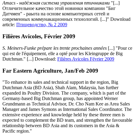
Amacs - надёжная система управления птичниками
"[...]
Отличительное качество этой новинки компании "Биг
Датчмен" - раьота на основе компьютерных сетей и
современных коммунакационных технологий. [...]" Download
article:
Птицеводство, № 2 2009
Filières Avicoles, Février 2009
S. Meiners-Funke prépare les trente prochaines années
[...] "Pour ce
qui est de l'équipement, elle a opté pour les Kleingruppe de Big
Dutchman." [...] Download:
Filières Avicoles Février 2009
Far Eastern Agriculture, Jan/Feb 2009
"To enhance its sales and technical support in the region, Big
Dutchman Asia (BD Asia), Shah Alam, Malaysia, has further
expanded its Poultry Division. The company, which is part of the
Germany-based Big Dutchman group, has appointed Werner
Grundmann as Technical Advisor, Dr. Cho Nam Kee as Area Sales
Manager and James Symons as International Sales Coordinator. The
extensive experience and knowledge held by these threee men is
expected to complement the BD team, and strengthen the favourable
relationship between BD Asia and its customers in the Asia &
Pacific region."