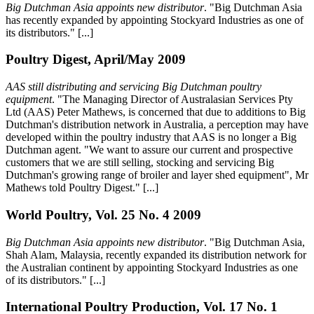
Big Dutchman Asia appoints new distributor
. "Big Dutchman Asia
has recently expanded by appointing Stockyard Industries as one of
its distributors." [...]
Poultry Digest, April/May 2009
AAS still distributing and servicing Big Dutchman poultry
equipment
. "The Managing Director of Australasian Services Pty
Ltd (AAS) Peter Mathews, is concerned that due to additions to Big
Dutchman's distribution network in Australia, a perception may have
developed within the poultry industry that AAS is no longer a Big
Dutchman agent. "We want to assure our current and prospective
customers that we are still selling, stocking and servicing Big
Dutchman's growing range of broiler and layer shed equipment", Mr
Mathews told Poultry Digest." [...]
World Poultry, Vol. 25 No. 4 2009
Big Dutchman Asia appoints new distributor
. "Big Dutchman Asia,
Shah Alam, Malaysia, recently expanded its distribution network for
the Australian continent by appointing Stockyard Industries as one
of its distributors." [...]
International Poultry Production, Vol. 17 No. 1