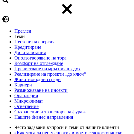
Преглед
Теми
Пестене на енергия
Кредитиране
Дигитализация
Оползотворяване на тора
Комфорт на отглеждане
Пречистване на мръсния въздух
Реализиране на проекти „до ключ“
Животновъдни сгради
Кариери
Размножаване на инсекти
Оранжерии
Микроклимат
Осветление
Съхранение и транспорт на фуража
Нашите бизнес направления
Често задавани въпроси и теми от нашите клиенти
»Как мога да пестя енергия в моето селскостопанско