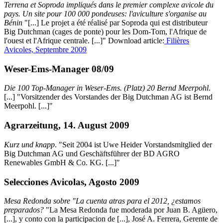
Terrena et Soproda impliqués dans le premier complexe avicole du
pays. Un site pour 100 000 pondeuses: l'aviculture s'organise au
Bénin
"[...] Le projet a été réalisé par Soproda qui est distributeur
Big Dutchman (cages de ponte) pour les Dom-Tom, l'Afrique de
l'ouest et l'Afrique centrale. [...]" Download article:
Filières
Avicoles, Septembre 2009
Weser-Ems-Manager 08/09
Die 100 Top-Manager in Weser-Ems. (Platz) 20 Bernd Meerpohl
.
[...] "Vorsitzender des Vorstandes der Big Dutchman AG ist Bernd
Meerpohl. [...]"
Agrarzeitung, 14. August 2009
Kurz und knapp
. "Seit 2004 ist Uwe Heider Vorstandsmitglied der
Big Dutchman AG und Geschäftsführer der BD AGRO
Renewables GmbH & Co. KG. [...]"
Selecciones Avicolas, Agosto 2009
Mesa Redonda sobre "La cuenta atras para el 2012, ¿estamos
preparados?
"La Mesa Redonda fue moderada por Juan B. Agüero,
[...], y conto con la participacion de [...], José A. Ferrera, Gerente de