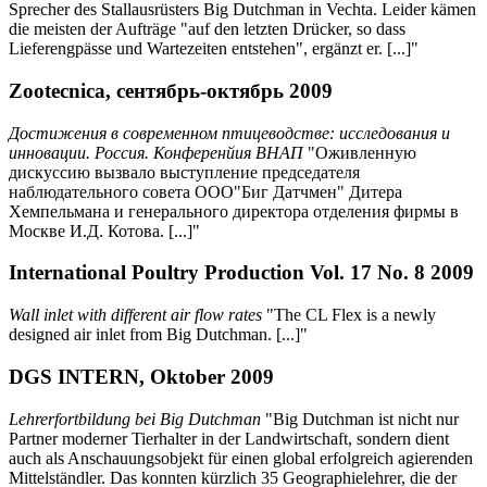
Sprecher des Stallausrüsters Big Dutchman in Vechta. Leider kämen
die meisten der Aufträge "auf den letzten Drücker, so dass
Lieferengpässe und Wartezeiten entstehen", ergänzt er. [...]"
Zootecnica, сентябрь-октябрь 2009
Достижения в современном птицеводстве: исследования и
инновации. Россия. Конференйия ВНАП
"Оживленную
дискуссию вызвало выступление председателя
наблюдательного совета ООО"Биг Датчмен" Дитера
Хемпельмана и генерального директора отделения фирмы в
Москве И.Д. Котова. [...]"
International Poultry Production Vol. 17 No. 8 2009
Wall inlet with different air flow rates
"The CL Flex is a newly
designed air inlet from Big Dutchman. [...]"
DGS INTERN, Oktober 2009
Lehrerfortbildung bei Big Dutchman
"Big Dutchman ist nicht nur
Partner moderner Tierhalter in der Landwirtschaft, sondern dient
auch als Anschauungsobjekt für einen global erfolgreich agierenden
Mittelständler. Das konnten kürzlich 35 Geographielehrer, die der