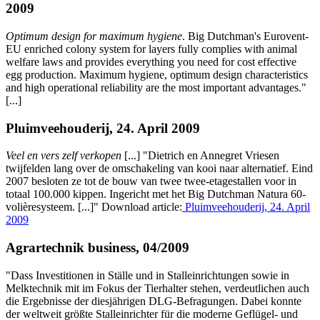
2009
Optimum design for maximum hygiene
. Big Dutchman's Eurovent-
EU enriched colony system for layers fully complies with animal
welfare laws and provides everything you need for cost effective
egg production. Maximum hygiene, optimum design characteristics
and high operational reliability are the most important advantages."
[...]
Pluimveehouderij, 24. April 2009
Veel en vers zelf verkopen
[...] "Dietrich en Annegret Vriesen
twijfelden lang over de omschakeling van kooi naar alternatief. Eind
2007 besloten ze tot de bouw van twee twee-etagestallen voor in
totaal 100.000 kippen. Ingericht met het Big Dutchman Natura 60-
volièresysteem. [...]" Download article:
Pluimveehouderij, 24. April
2009
Agrartechnik business, 04/2009
"Dass Investitionen in Ställe und in Stalleinrichtungen sowie in
Melktechnik mit im Fokus der Tierhalter stehen, verdeutlichen auch
die Ergebnisse der diesjährigen DLG-Befragungen. Dabei konnte
der weltweit größte Stalleinrichter für die moderne Geflügel- und