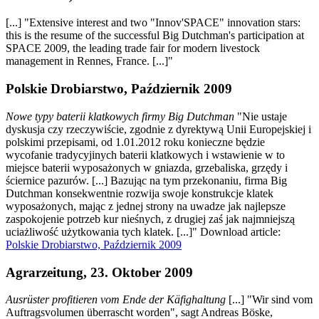
[...] "Extensive interest and two "Innov'SPACE" innovation stars:
this is the resume of the successful Big Dutchman's participation at
SPACE 2009, the leading trade fair for modern livestock
management in Rennes, France. [...]"
Polskie Drobiarstwo, Październik 2009
Nowe typy baterii klatkowych firmy Big Dutchman
"Nie ustaje
dyskusja czy rzeczywiście, zgodnie z dyrektywą Unii Europejskiej i
polskimi przepisami, od 1.01.2012 roku konieczne będzie
wycofanie tradycyjinych baterii klatkowych i wstawienie w to
miejsce baterii wyposażonych w gniazda, grzebaliska, grzędy i
ściernice pazurów. [...] Bazując na tym przekonaniu, firma Big
Dutchman konsekwentnie rozwija swoje konstrukcje klatek
wyposażonych, mając z jednej strony na uwadze jak najlepsze
zaspokojenie potrzeb kur nieśnych, z drugiej zaś jak najmniejszą
uciażliwość użytkowania tych klatek. [...]" Download article:
Polskie Drobiarstwo, Październik 2009
Agrarzeitung, 23. Oktober 2009
Ausrüster profitieren vom Ende der Käfighaltung
[...] "Wir sind vom
Auftragsvolumen überrascht worden", sagt Andreas Böske,