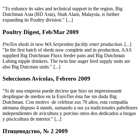
"To enhance its sales and technical support in the region, Big
Dutchman Asia (BD Asia), Shah Alam, Malaysia, is further
expanding its Poultry division." [...]
Poultry Digest, Feb/Mar 2009
ProTen sheds in new WA Serpentine facility enter production
. [...]
"In the first batch of sheds now complete and in production, AAS
supplied Big Dutchman Fluxx feeder pans and Big Dutchman
Lubing nipple drinkers. The twin line auger feed supply units are
also Big Dutcman units." [...]
Selecciones Avícolas, Febrero 2009
"Si de una empresa puede decirse que hizo un impresionante
despliegue de medios en la EuroTier ésta fue sin duda Big
Dutchman. Con motivo de celebrar zus 70 años, esta compañía
alemana dispuso 4 stands, sumando a sus ya tradicionales pabellones
independientes de avicultura y porcino otros dos dedicados a biogas
y piscicultura de interior." [...]
Птицеводство, № 2 2009