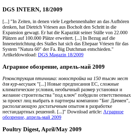
DGS INTERN, 18/2009
[...] "In Zeiten, in denen viele Legehennenhalter an das Aufhören
denken, hat Dietrich Vriesen aus Bocholt den Schritt in die
Expansion gewagt. Er hat die Kapazität seiner Ställe von 22.000
Plätzen auf 100.000 Plätze erweitert. [...] In Bezug auf die
Inneneinrichtung des Stalles hat sich das Ehepaar Vriesen für das
System "Natura 60" der Fa. Big Dutchman entschieden."
Artikeldownload:
DGS Magazin 18/2009
Аграрное обозрение, апрель-май 2009
Реконструкция птичника: новостройка на 150 тысяч мест
для кур-несушек
"[...] Новые предписания ЕС, сложные
климатические условия, необычный размер установки и
желание строительства "под ключ" побудили ответственных
за проект лиц выбрать в партнеры компанию "Биг Дачмен",
располагающую достатычным опытом в разработке
нестандартных решений. [...]" Download article:
Аграрное
обозрение, апрель-май 2009
Poultry Digest, April/May 2009