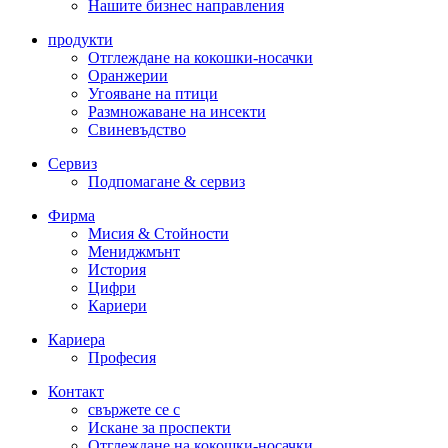
Нашите бизнес направления
продукти
Отглеждане на кокошки-носачки
Оранжерии
Угояване на птици
Размножаване на инсекти
Свиневъдство
Сервиз
Подпомагане & сервиз
Фирма
Мисия & Стойности
Мениджмънт
История
Цифри
Кариери
Кариера
Професия
Контакт
свържете се с
Искане за проспекти
Отглеждане на кокошки-носачки