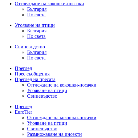
Отглеждане на кокошки-носачки
България
По света
Угояване на птици
България
По света
Свиневъдство
България
По света
Преглед
Прес съобщения
Преглед на пресата
Отглеждане на кокошки-носачки
Угояване на птици
Свиневъдство
Преглед
EuroTier
Отглеждане на кокошки-носачки
Угояване на птици
Свиневъдство
Размножаване на инсекти