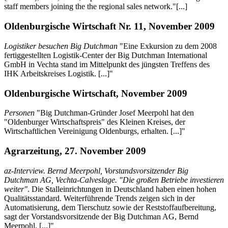
staff members joining the the regional sales network."[...]
Oldenburgische Wirtschaft Nr. 11, November 2009
Logistiker besuchen Big Dutchman
"Eine Exkursion zu dem 2008
fertiggestellten Logistik-Center der Big Dutchman International
GmbH in Vechta stand im Mittelpunkt des jüngsten Treffens des
IHK Arbeitskreises Logistik. [...]"
Oldenburgische Wirtschaft, November 2009
Personen
"Big Dutchman-Gründer Josef Meerpohl hat den
"Oldenburger Wirtschaftspreis" des Kleinen Kreises, der
Wirtschaftlichen Vereinigung Oldenburgs, erhalten. [...]"
Agrarzeitung, 27. November 2009
az-Interview. Bernd Meerpohl, Vorstandsvorsitzender Big
Dutchman AG, Vechta-Calveslage. "Die großen Betriebe investieren
weiter"
. Die Stalleinrichtungen in Deutschland haben einen hohen
Qualitätsstandard. Weiterführende Trends zeigen sich in der
Automatisierung, dem Tierschutz sowie der Reststoffaufbereitung,
sagt der Vorstandsvorsitzende der Big Dutchman AG, Bernd
Meerpohl. [...]"