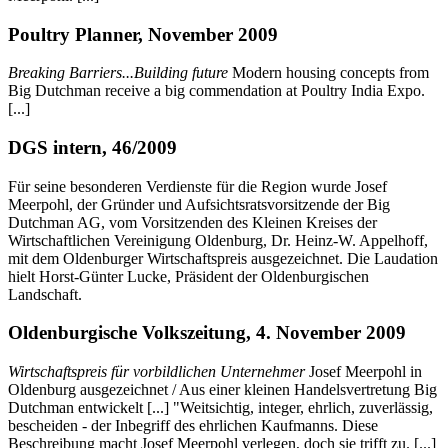
Poultry Planner, November 2009
Breaking Barriers...Building future
Modern housing concepts from
Big Dutchman receive a big commendation at Poultry India Expo.
[...]
DGS intern, 46/2009
Für seine besonderen Verdienste für die Region wurde Josef
Meerpohl, der Gründer und Aufsichtsratsvorsitzende der Big
Dutchman AG, vom Vorsitzenden des Kleinen Kreises der
Wirtschaftlichen Vereinigung Oldenburg, Dr. Heinz-W. Appelhoff,
mit dem Oldenburger Wirtschaftspreis ausgezeichnet. Die Laudation
hielt Horst-Günter Lucke, Präsident der Oldenburgischen
Landschaft.
Oldenburgische Volkszeitung, 4. November 2009
Wirtschaftspreis für vorbildlichen Unternehmer
Josef Meerpohl in
Oldenburg ausgezeichnet / Aus einer kleinen Handelsvertretung Big
Dutchman entwickelt [...] "Weitsichtig, integer, ehrlich, zuverlässig,
bescheiden - der Inbegriff des ehrlichen Kaufmanns. Diese
Beschreibung macht Josef Meerpohl verlegen, doch sie trifft zu. [...]