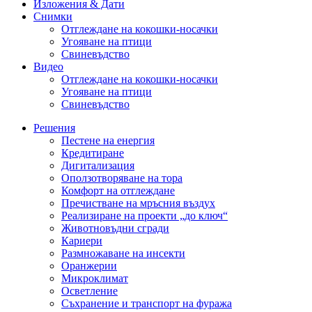
Изложения & Дати
Снимки
Отглеждане на кокошки-носачки
Угояване на птици
Свиневъдство
Видео
Отглеждане на кокошки-носачки
Угояване на птици
Свиневъдство
Решения
Пестене на енергия
Кредитиране
Дигитализация
Оползотворяване на тора
Комфорт на отглеждане
Пречистване на мръсния въздух
Реализиране на проекти „до ключ“
Животновъдни сгради
Кариери
Размножаване на инсекти
Оранжерии
Микроклимат
Осветление
Съхранение и транспорт на фуража