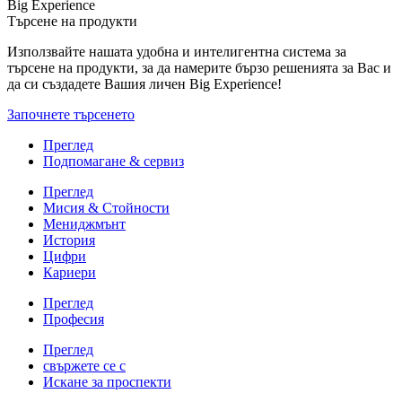
Big Experience
Търсене на продукти
Използвайте нашата удобна и интелигентна система за
търсене на продукти, за да намерите бързо решенията за Вас и
да си създадете Вашия личен Big Experience!
Започнете търсенето
Преглед
Подпомагане & сервиз
Преглед
Мисия & Стойности
Мениджмънт
История
Цифри
Кариери
Преглед
Професия
Преглед
свържете се с
Искане за проспекти