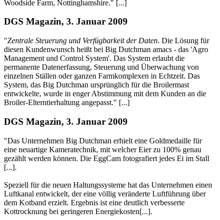
Woodside Farm, Nottinghamshire." [...]
DGS Magazin, 3. Januar 2009
"
Zentrale Steuerung und Verfügbarkeit der Daten
. Die Lösung für
diesen Kundenwunsch heißt bei Big Dutchman amacs - das 'Agro
Management und Control System'. Das System erlaubt die
permanente Datenerfassung, Steuerung und Überwachung von
einzelnen Ställen oder ganzen Farmkomplexen in Echtzeit. Das
System, das Big Dutchman ursprünglich für die Broilermast
entwickelte, wurde in enger Abstimmung mit dem Kunden an die
Broiler-Elterntierhaltung angepasst." [...]
DGS Magazin, 3. Januar 2009
"Das Unternehmen Big Dutchman erhielt eine Goldmedaille für
eine neuartige Kameratechnik, mit welcher Eier zu 100% genau
gezählt werden können. Die EggCam fotografiert jedes Ei im Stall
[...].
Speziell für die neuen Haltungssysteme hat das Unternehmen einen
Luftkanal entwickelt, der eine völlig veränderte Luftführung über
dem Kotband erzielt. Ergebnis ist eine deutlich verbesserte
Kottrocknung bei geringeren Energiekosten[...].