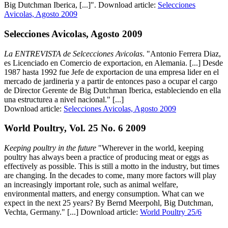
Big Dutchman Iberica, [...]". Download article:
Selecciones
Avicolas, Agosto 2009
Selecciones Avicolas, Agosto 2009
La ENTREVISTA de Selcecciones Avicolas
. "Antonio Ferrera Diaz,
es Licenciado en Comercio de exportacion, en Alemania. [...] Desde
1987 hasta 1992 fue Jefe de exportacion de una empresa lider en el
mercado de jardineria y a partir de entonces paso a ocupar el cargo
de Director Gerente de Big Dutchman Iberica, estableciendo en ella
una estructurea a nivel nacional." [...]
Download article:
Selecciones Avicolas, Agosto 2009
World Poultry, Vol. 25 No. 6 2009
Keeping poultry in the future
"Wherever in the world, keeping
poultry has always been a practice of producing meat or eggs as
effectively as possible. This is still a motto in the industry, but times
are changing. In the decades to come, many more factors will play
an increasingly important role, such as animal welfare,
environmental matters, and energy consumption. What can we
expect in the next 25 years? By Bernd Meerpohl, Big Dutchman,
Vechta, Germany." [...] Download article:
World Poultry 25/6