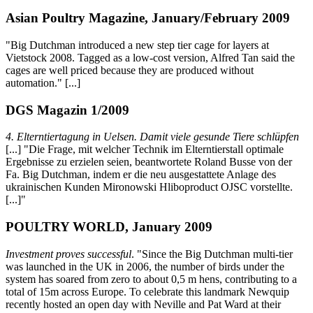
Asian Poultry Magazine, January/February 2009
"Big Dutchman introduced a new step tier cage for layers at
Vietstock 2008. Tagged as a low-cost version, Alfred Tan said the
cages are well priced because they are produced without
automation." [...]
DGS Magazin 1/2009
4. Elterntiertagung in Uelsen. Damit viele gesunde Tiere schlüpfen
[...] "Die Frage, mit welcher Technik im Elterntierstall optimale
Ergebnisse zu erzielen seien, beantwortete Roland Busse von der
Fa. Big Dutchman, indem er die neu ausgestattete Anlage des
ukrainischen Kunden Mironowski Hliboproduct OJSC vorstellte.
[...]"
POULTRY WORLD, January 2009
Investment proves successful
. "Since the Big Dutchman multi-tier
was launched in the UK in 2006, the number of birds under the
system has soared from zero to about 0,5 m hens, contributing to a
total of 15m across Europe. To celebrate this landmark Newquip
recently hosted an open day with Neville and Pat Ward at their