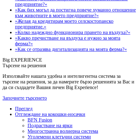
предприятие?«
»Как бих могъл да постигна повече хуманно отношение
към животните в моето предприятие?«
»Желая да кредитирам моето селскостопанско
предприятие.«
»Колко надеждно функционира прането на въздуха?«
»Какво пречистване на въздуха е нужно за моята
ферма?«
»Как се отразява дигитализацията на моята ферма?«
Big EXPERIENCE
Търсене на решения
Използвайте нашата удобна и интелигентна система за
търсене на решения, за да намерите бързо решенията за Вас и
да си създадете Вашия личен Big Experience!
Започнете търсенето
Преглед
Отглеждане на кокошки-носачки
BFN Fusion
Подрастване на ярки
Многостранна волиерна система
Уголемени клетъчни системи