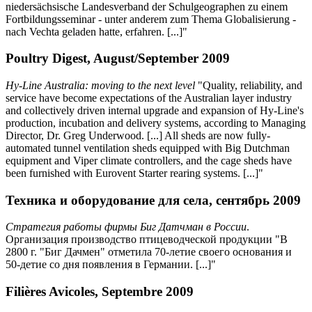
niedersächsische Landesverband der Schulgeographen zu einem
Fortbildungsseminar - unter anderem zum Thema Globalisierung -
nach Vechta geladen hatte, erfahren. [...]"
Poultry Digest, August/September 2009
Hy-Line Australia: moving to the next level
"Quality, reliability, and
service have become expectations of the Australian layer industry
and collectively driven internal upgrade and expansion of Hy-Line's
production, incubation and delivery systems, according to Managing
Director, Dr. Greg Underwood. [...] All sheds are now fully-
automated tunnel ventilation sheds equipped with Big Dutchman
equipment and Viper climate controllers, and the cage sheds have
been furnished with Eurovent Starter rearing systems. [...]"
Техника и оборудование для села, сентябрь 2009
Стратегия работы фирмы Биг Датчман в России
.
Организация производство птицеводческой продукции "В
2800 г. "Биг Дачмен" отметила 70-летие своего основания и
50-детие со дня появления в Германии. [...]"
Filières Avicoles, Septembre 2009