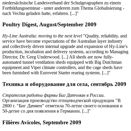
niedersächsische Landesverband der Schulgeographen zu einem
Fortbildungsseminar - unter anderem zum Thema Globalisierung -
nach Vechta geladen hatte, erfahren. [...]"
Poultry Digest, August/September 2009
Hy-Line Australia: moving to the next level
"Quality, reliability, and
service have become expectations of the Australian layer industry
and collectively driven internal upgrade and expansion of Hy-Line's
production, incubation and delivery systems, according to Managing
Director, Dr. Greg Underwood. [...] All sheds are now fully-
automated tunnel ventilation sheds equipped with Big Dutchman
equipment and Viper climate controllers, and the cage sheds have
been furnished with Eurovent Starter rearing systems. [...]"
Техника и оборудование для села, сентябрь 2009
Стратегия работы фирмы Биг Датчман в России
.
Организация производство птицеводческой продукции "В
2800 г. "Биг Дачмен" отметила 70-летие своего основания и
50-детие со дня появления в Германии. [...]"
Filières Avicoles, Septembre 2009