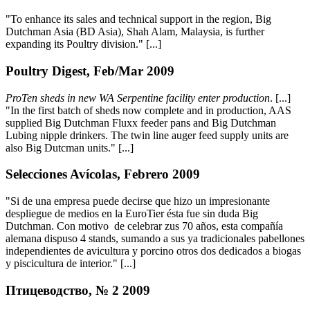
"To enhance its sales and technical support in the region, Big
Dutchman Asia (BD Asia), Shah Alam, Malaysia, is further
expanding its Poultry division." [...]
Poultry Digest, Feb/Mar 2009
ProTen sheds in new WA Serpentine facility enter production
. [...]
"In the first batch of sheds now complete and in production, AAS
supplied Big Dutchman Fluxx feeder pans and Big Dutchman
Lubing nipple drinkers. The twin line auger feed supply units are
also Big Dutcman units." [...]
Selecciones Avícolas, Febrero 2009
"Si de una empresa puede decirse que hizo un impresionante
despliegue de medios en la EuroTier ésta fue sin duda Big
Dutchman. Con motivo de celebrar zus 70 años, esta compañía
alemana dispuso 4 stands, sumando a sus ya tradicionales pabellones
independientes de avicultura y porcino otros dos dedicados a biogas
y piscicultura de interior." [...]
Птицеводство, № 2 2009