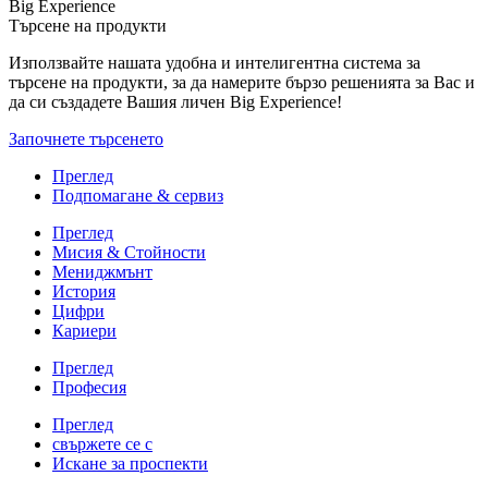
Big Experience
Търсене на продукти
Използвайте нашата удобна и интелигентна система за
търсене на продукти, за да намерите бързо решенията за Вас и
да си създадете Вашия личен Big Experience!
Започнете търсенето
Преглед
Подпомагане & сервиз
Преглед
Мисия & Стойности
Мениджмънт
История
Цифри
Кариери
Преглед
Професия
Преглед
свържете се с
Искане за проспекти