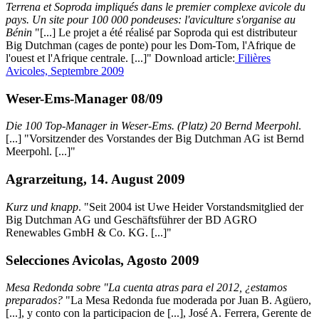
Terrena et Soproda impliqués dans le premier complexe avicole du
pays. Un site pour 100 000 pondeuses: l'aviculture s'organise au
Bénin
"[...] Le projet a été réalisé par Soproda qui est distributeur
Big Dutchman (cages de ponte) pour les Dom-Tom, l'Afrique de
l'ouest et l'Afrique centrale. [...]" Download article:
Filières
Avicoles, Septembre 2009
Weser-Ems-Manager 08/09
Die 100 Top-Manager in Weser-Ems. (Platz) 20 Bernd Meerpohl
.
[...] "Vorsitzender des Vorstandes der Big Dutchman AG ist Bernd
Meerpohl. [...]"
Agrarzeitung, 14. August 2009
Kurz und knapp
. "Seit 2004 ist Uwe Heider Vorstandsmitglied der
Big Dutchman AG und Geschäftsführer der BD AGRO
Renewables GmbH & Co. KG. [...]"
Selecciones Avicolas, Agosto 2009
Mesa Redonda sobre "La cuenta atras para el 2012, ¿estamos
preparados?
"La Mesa Redonda fue moderada por Juan B. Agüero,
[...], y conto con la participacion de [...], José A. Ferrera, Gerente de