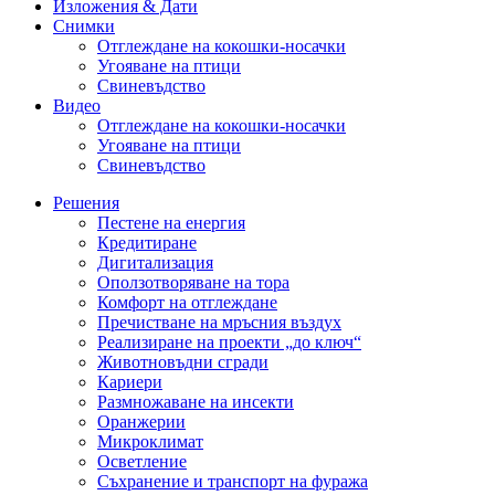
Изложения & Дати
Снимки
Отглеждане на кокошки-носачки
Угояване на птици
Свиневъдство
Видео
Отглеждане на кокошки-носачки
Угояване на птици
Свиневъдство
Решения
Пестене на енергия
Кредитиране
Дигитализация
Оползотворяване на тора
Комфорт на отглеждане
Пречистване на мръсния въздух
Реализиране на проекти „до ключ“
Животновъдни сгради
Кариери
Размножаване на инсекти
Оранжерии
Микроклимат
Осветление
Съхранение и транспорт на фуража