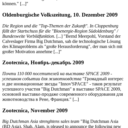
können." [...]"
Oldenburgische Volkszeitung, 10. Dezember 2009
Die Region und die "Top-Themen der Zukunft". In Cloppenburg
fällt der Startschuss für die "Bioenergie-Region Südoldenburg" /
Bundesweite Vorbildfunktion
. [...] "Bernd Meerpohl, Vorstand der
Calveslager Firma Big Dutchman, sah die technologische Lösung
des Klimaproblems als "große Herausforderung", der man sich mit
großer Motivation annehme [...]"
Zootecnica, Ноябрь-декабрь 2009
Почти 110 000 посетителей на выставке SPACE 2009 -
успешном событии для животновдства
"Громадный интерес
и две иновационные звезды "Innov'SPACE" - таков результат
успешного участия "Big Dutchman" в выставке SPACE 2009,
основонй выставке-продаже современного оборудования для
животноводства в Рене, Франция." [...]
Zootecnica, November 2009
Big Dutchman Asia strenghtens sales team
"Big Dutchman Asia
(BD Asia), Shah, Alam, is pleased to announce the following new