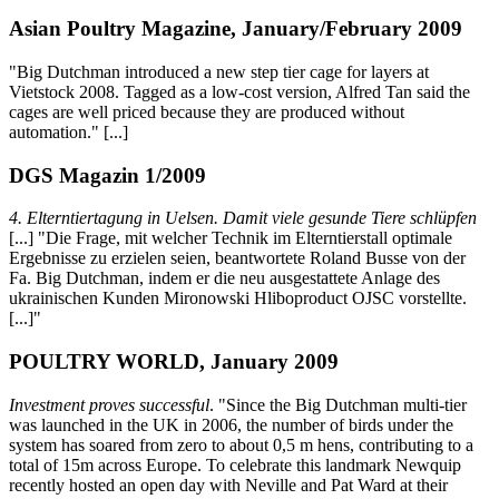
Asian Poultry Magazine, January/February 2009
"Big Dutchman introduced a new step tier cage for layers at
Vietstock 2008. Tagged as a low-cost version, Alfred Tan said the
cages are well priced because they are produced without
automation." [...]
DGS Magazin 1/2009
4. Elterntiertagung in Uelsen. Damit viele gesunde Tiere schlüpfen
[...] "Die Frage, mit welcher Technik im Elterntierstall optimale
Ergebnisse zu erzielen seien, beantwortete Roland Busse von der
Fa. Big Dutchman, indem er die neu ausgestattete Anlage des
ukrainischen Kunden Mironowski Hliboproduct OJSC vorstellte.
[...]"
POULTRY WORLD, January 2009
Investment proves successful
. "Since the Big Dutchman multi-tier
was launched in the UK in 2006, the number of birds under the
system has soared from zero to about 0,5 m hens, contributing to a
total of 15m across Europe. To celebrate this landmark Newquip
recently hosted an open day with Neville and Pat Ward at their