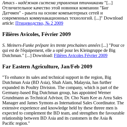
Amacs - надёжная система управления птичниками
"[...]
Отличительное качество этой новинки компании "Биг
Датчмен" - раьота на основе компьютерных сетей и
современных коммунакационных технологий. [...]" Download
article:
Птицеводство, № 2 2009
Filières Avicoles, Février 2009
S. Meiners-Funke prépare les trente prochaines années
[...] "Pour ce
qui est de l'équipement, elle a opté pour les Kleingruppe de Big
Dutchman." [...] Download:
Filières Avicoles Février 2009
Far Eastern Agriculture, Jan/Feb 2009
"To enhance its sales and technical support in the region, Big
Dutchman Asia (BD Asia), Shah Alam, Malaysia, has further
expanded its Poultry Division. The company, which is part of the
Germany-based Big Dutchman group, has appointed Werner
Grundmann as Technical Advisor, Dr. Cho Nam Kee as Area Sales
Manager and James Symons as International Sales Coordinator. The
extensive experience and knowledge held by these threee men is
expected to complement the BD team, and strengthen the favourable
relationship between BD Asia and its customers in the Asia &
Pacific region."