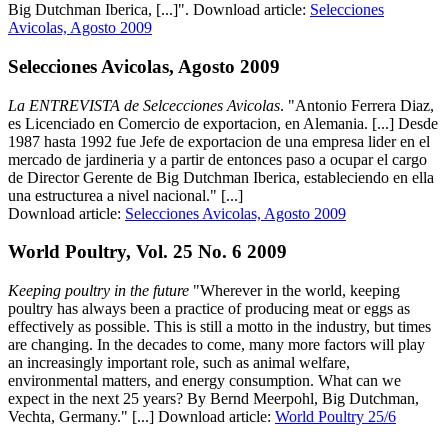
Big Dutchman Iberica, [...]". Download article:
Selecciones
Avicolas, Agosto 2009
Selecciones Avicolas, Agosto 2009
La ENTREVISTA de Selcecciones Avicolas
. "Antonio Ferrera Diaz,
es Licenciado en Comercio de exportacion, en Alemania. [...] Desde
1987 hasta 1992 fue Jefe de exportacion de una empresa lider en el
mercado de jardineria y a partir de entonces paso a ocupar el cargo
de Director Gerente de Big Dutchman Iberica, estableciendo en ella
una estructurea a nivel nacional." [...]
Download article:
Selecciones Avicolas, Agosto 2009
World Poultry, Vol. 25 No. 6 2009
Keeping poultry in the future
"Wherever in the world, keeping
poultry has always been a practice of producing meat or eggs as
effectively as possible. This is still a motto in the industry, but times
are changing. In the decades to come, many more factors will play
an increasingly important role, such as animal welfare,
environmental matters, and energy consumption. What can we
expect in the next 25 years? By Bernd Meerpohl, Big Dutchman,
Vechta, Germany." [...] Download article:
World Poultry 25/6