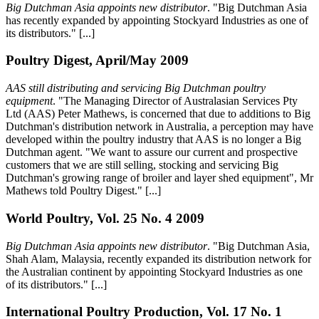
Big Dutchman Asia appoints new distributor
. "Big Dutchman Asia
has recently expanded by appointing Stockyard Industries as one of
its distributors." [...]
Poultry Digest, April/May 2009
AAS still distributing and servicing Big Dutchman poultry
equipment
. "The Managing Director of Australasian Services Pty
Ltd (AAS) Peter Mathews, is concerned that due to additions to Big
Dutchman's distribution network in Australia, a perception may have
developed within the poultry industry that AAS is no longer a Big
Dutchman agent. "We want to assure our current and prospective
customers that we are still selling, stocking and servicing Big
Dutchman's growing range of broiler and layer shed equipment", Mr
Mathews told Poultry Digest." [...]
World Poultry, Vol. 25 No. 4 2009
Big Dutchman Asia appoints new distributor
. "Big Dutchman Asia,
Shah Alam, Malaysia, recently expanded its distribution network for
the Australian continent by appointing Stockyard Industries as one
of its distributors." [...]
International Poultry Production, Vol. 17 No. 1