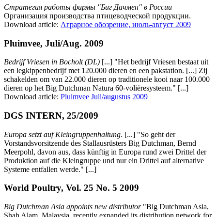
Стратегия работы фирмы "Биг Дачмен" в России
Организация производства птицеводческой продукции.
Download article:
Аграрное обозрение, июль-август 2009
Pluimvee, Juli/Aug. 2009
Bedrijf Vriesen in Bocholt (DL)
[...] "Het bedrijf Vriesen bestaat uit
een legkippenbedrijf met 120.000 dieren en een pakstation. [...] Zij
schakelden om van 22.000 dieren op traditionele kooi naar 100.000
dieren op het Big Dutchman Natura 60-volièresysteem." [...]
Download article:
Pluimvee Juli/augustus 2009
DGS INTERN, 25/2009
Europa setzt auf Kleingruppenhaltung
. [...] "So geht der
Vorstandsvorsitzende des Stallausrüsters Big Dutchman, Bernd
Meerpohl, davon aus, dass künftig in Europa rund zwei Drittel der
Produktion auf die Kleingruppe und nur ein Drittel auf alternative
Systeme entfallen werde." [...]
World Poultry, Vol. 25 No. 5 2009
Big Dutchman Asia appoints new distributor
"Big Dutchman Asia,
Shah Alam, Malaysia, recently expanded its distribution network for