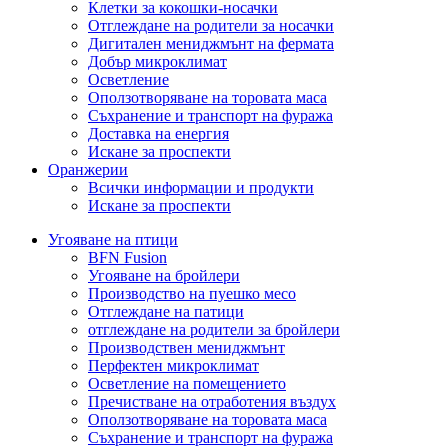
Клетки за кокошки-носачки
Отглеждане на родители за носачки
Дигитален мениджмънт на фермата
Добър микроклимат
Осветление
Оползотворяване на торовата маса
Съхранение и транспорт на фуража
Доставка на енергия
Искане за проспекти
Оранжерии
Всички информации и продукти
Искане за проспекти
Угояване на птици
BFN Fusion
Угояване на бройлери
Производство на пуешко месо
Отглеждане на патици
отглеждане на родители за бройлери
Производствен мениджмънт
Перфектен микроклимат
Осветление на помещението
Пречистване на отработения въздух
Оползотворяване на торовата маса
Съхранение и транспорт на фуража