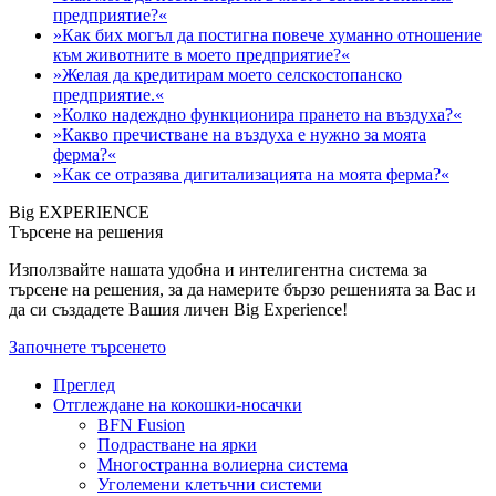
предприятие?«
»Как бих могъл да постигна повече хуманно отношение
към животните в моето предприятие?«
»Желая да кредитирам моето селскостопанско
предприятие.«
»Колко надеждно функционира прането на въздуха?«
»Какво пречистване на въздуха е нужно за моята
ферма?«
»Как се отразява дигитализацията на моята ферма?«
Big EXPERIENCE
Търсене на решения
Използвайте нашата удобна и интелигентна система за
търсене на решения, за да намерите бързо решенията за Вас и
да си създадете Вашия личен Big Experience!
Започнете търсенето
Преглед
Отглеждане на кокошки-носачки
BFN Fusion
Подрастване на ярки
Многостранна волиерна система
Уголемени клетъчни системи