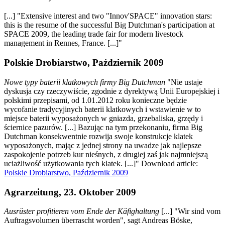
[...] "Extensive interest and two "Innov'SPACE" innovation stars:
this is the resume of the successful Big Dutchman's participation at
SPACE 2009, the leading trade fair for modern livestock
management in Rennes, France. [...]"
Polskie Drobiarstwo, Październik 2009
Nowe typy baterii klatkowych firmy Big Dutchman
"Nie ustaje
dyskusja czy rzeczywiście, zgodnie z dyrektywą Unii Europejskiej i
polskimi przepisami, od 1.01.2012 roku konieczne będzie
wycofanie tradycyjinych baterii klatkowych i wstawienie w to
miejsce baterii wyposażonych w gniazda, grzebaliska, grzędy i
ściernice pazurów. [...] Bazując na tym przekonaniu, firma Big
Dutchman konsekwentnie rozwija swoje konstrukcje klatek
wyposażonych, mając z jednej strony na uwadze jak najlepsze
zaspokojenie potrzeb kur nieśnych, z drugiej zaś jak najmniejszą
uciażliwość użytkowania tych klatek. [...]" Download article:
Polskie Drobiarstwo, Październik 2009
Agrarzeitung, 23. Oktober 2009
Ausrüster profitieren vom Ende der Käfighaltung
[...] "Wir sind vom
Auftragsvolumen überrascht worden", sagt Andreas Böske,