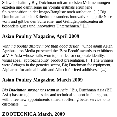
Schweinehaltung Big Dutchman mit am meisten Mehrnennungen
erzielen und damit seine im Vorjahr erstmals errungene
Spitzenposition in der Image-Rangliste noch ausbauen. [...] Big
Dutchman hat beim Kriterium besonders innovativ knapp die Nase
vorn und gilt bei den Schweine- und Geflügelproduzenten als
besonders gutes und innovatives Unternehmen." [...]
Asian Poultry Magazine, April 2009
Winning booths display more than good design
. "Once again Asian
Agribusiness Media presented the 'Best Booth' awards to exhibitors
at VIV Asia whose stalls won top marks for corporate identity,
visual apeal, approachability, product presentation. [...] The winners
were Aviagen in the genetics sector, Big Dutchman for equipment,
Alpharma for animal health and Alltech for feed additives." [...]
Asian Poultry Magazine, March 2009
Big Dutchman strenghtens team in Asia
. "Big Dutchman Asia (BD
Asia) has strenghten its sales and technical support in the region,
with three new appointments aimed at offering better service to its
customers." [...]
ZOOTECNICA March, 2009