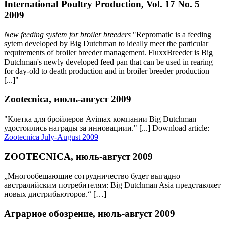
International Poultry Production, Vol. 17 No. 5
2009
New feeding system for broiler breeders
"Repromatic is a feeding
sytem developed by Big Dutchman to ideally meet the particular
requirements of broiler breeder management. FluxxBreeder is Big
Dutchman's newly developed feed pan that can be used in rearing
for day-old to death production and in broiler breeder production
[...]"
Zootecnica, июль-август 2009
"Клетка для бройлеров Avimax компании Big Dutchman
удостоились награды за инновациии." [...] Download article:
Zootecnica July-August 2009
ZOOTECNICA, июль-август 2009
„Многообещающие сотрудничество будет выгадно
австралийским потребителям: Big Dutchman Asia представляет
новых дистрибьютoров.“ […]
Аграрное обозрение, июль-август 2009