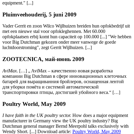
equipment." [...]
Pluimveehouderij, 5 juni 2009
Vader Gerrit en zoon Wilco Wijlhuizen breiden hun opfokbedrijf uit
met een nieuwe stal voor opfokleghennen. Met 60.000
opfokplaatsen erbij komt hun capaciteit op 100.000 [...] "We hebben
voor Big Dutchman gekozen onder meer vanwege de goede
luchtdoorstroming", zegt Gerrit Wijlhuizen. [...]
ZOOTECNICA, май-июнь 2009
AviMax
. […] „ AviMax – качественно новая разработка
компании Big Dutchman в сфере инновационных клеточных
батарей для выращиванния бройлеров, оснащенная лентой
для уборки помёта и системой автоматической
транспортировки птицы, достигшей убойного веса.“ […]
Poultry World, May 2009
I have faith in the UK poultry sector.
How does a major equipment
manufacturer in Germany view the UK poultry industry? Big
Dutchman general manager Bernd Meerpohl talks exclusively with
Wendy Short. [...] Download article:
Poultry World, May 2009