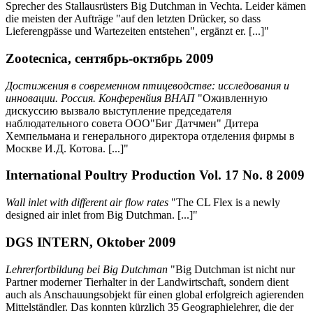
Sprecher des Stallausrüsters Big Dutchman in Vechta. Leider kämen
die meisten der Aufträge "auf den letzten Drücker, so dass
Lieferengpässe und Wartezeiten entstehen", ergänzt er. [...]"
Zootecnica, сентябрь-октябрь 2009
Достижения в современном птицеводстве: исследования и
инновации. Россия. Конференйия ВНАП
"Оживленную
дискуссию вызвало выступление председателя
наблюдательного совета ООО"Биг Датчмен" Дитера
Хемпельмана и генерального директора отделения фирмы в
Москве И.Д. Котова. [...]"
International Poultry Production Vol. 17 No. 8 2009
Wall inlet with different air flow rates
"The CL Flex is a newly
designed air inlet from Big Dutchman. [...]"
DGS INTERN, Oktober 2009
Lehrerfortbildung bei Big Dutchman
"Big Dutchman ist nicht nur
Partner moderner Tierhalter in der Landwirtschaft, sondern dient
auch als Anschauungsobjekt für einen global erfolgreich agierenden
Mittelständler. Das konnten kürzlich 35 Geographielehrer, die der