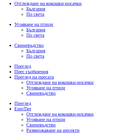
Отглеждане на кокошки-носачки
България
По света
Угояване на птици
България
По света
Свиневъдство
България
По света
Преглед
Прес съобщения
Преглед на пресата
Отглеждане на кокошки-носачки
Угояване на птици
Свиневъдство
Преглед
EuroTier
Отглеждане на кокошки-носачки
Угояване на птици
Свиневъдство
Размножаване на инсекти