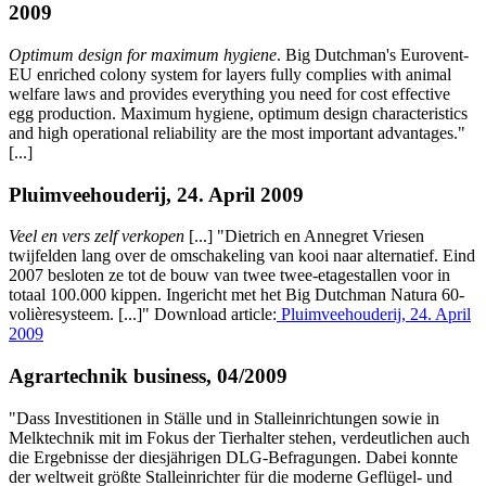
2009
Optimum design for maximum hygiene
. Big Dutchman's Eurovent-
EU enriched colony system for layers fully complies with animal
welfare laws and provides everything you need for cost effective
egg production. Maximum hygiene, optimum design characteristics
and high operational reliability are the most important advantages."
[...]
Pluimveehouderij, 24. April 2009
Veel en vers zelf verkopen
[...] "Dietrich en Annegret Vriesen
twijfelden lang over de omschakeling van kooi naar alternatief. Eind
2007 besloten ze tot de bouw van twee twee-etagestallen voor in
totaal 100.000 kippen. Ingericht met het Big Dutchman Natura 60-
volièresysteem. [...]" Download article:
Pluimveehouderij, 24. April
2009
Agrartechnik business, 04/2009
"Dass Investitionen in Ställe und in Stalleinrichtungen sowie in
Melktechnik mit im Fokus der Tierhalter stehen, verdeutlichen auch
die Ergebnisse der diesjährigen DLG-Befragungen. Dabei konnte
der weltweit größte Stalleinrichter für die moderne Geflügel- und