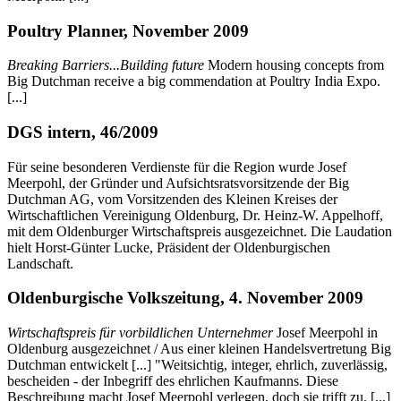
Poultry Planner, November 2009
Breaking Barriers...Building future
Modern housing concepts from
Big Dutchman receive a big commendation at Poultry India Expo.
[...]
DGS intern, 46/2009
Für seine besonderen Verdienste für die Region wurde Josef
Meerpohl, der Gründer und Aufsichtsratsvorsitzende der Big
Dutchman AG, vom Vorsitzenden des Kleinen Kreises der
Wirtschaftlichen Vereinigung Oldenburg, Dr. Heinz-W. Appelhoff,
mit dem Oldenburger Wirtschaftspreis ausgezeichnet. Die Laudation
hielt Horst-Günter Lucke, Präsident der Oldenburgischen
Landschaft.
Oldenburgische Volkszeitung, 4. November 2009
Wirtschaftspreis für vorbildlichen Unternehmer
Josef Meerpohl in
Oldenburg ausgezeichnet / Aus einer kleinen Handelsvertretung Big
Dutchman entwickelt [...] "Weitsichtig, integer, ehrlich, zuverlässig,
bescheiden - der Inbegriff des ehrlichen Kaufmanns. Diese
Beschreibung macht Josef Meerpohl verlegen, doch sie trifft zu. [...]