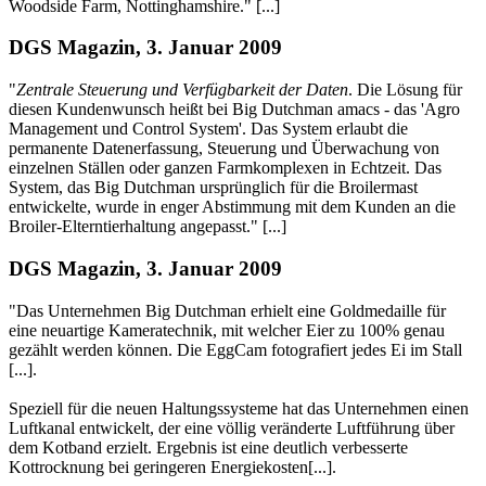
Woodside Farm, Nottinghamshire." [...]
DGS Magazin, 3. Januar 2009
"
Zentrale Steuerung und Verfügbarkeit der Daten
. Die Lösung für
diesen Kundenwunsch heißt bei Big Dutchman amacs - das 'Agro
Management und Control System'. Das System erlaubt die
permanente Datenerfassung, Steuerung und Überwachung von
einzelnen Ställen oder ganzen Farmkomplexen in Echtzeit. Das
System, das Big Dutchman ursprünglich für die Broilermast
entwickelte, wurde in enger Abstimmung mit dem Kunden an die
Broiler-Elterntierhaltung angepasst." [...]
DGS Magazin, 3. Januar 2009
"Das Unternehmen Big Dutchman erhielt eine Goldmedaille für
eine neuartige Kameratechnik, mit welcher Eier zu 100% genau
gezählt werden können. Die EggCam fotografiert jedes Ei im Stall
[...].
Speziell für die neuen Haltungssysteme hat das Unternehmen einen
Luftkanal entwickelt, der eine völlig veränderte Luftführung über
dem Kotband erzielt. Ergebnis ist eine deutlich verbesserte
Kottrocknung bei geringeren Energiekosten[...].