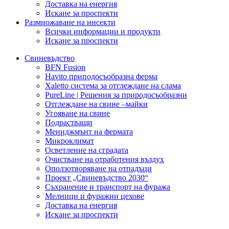
Доставка на енергия
Искане за проспекти
Размножаване на инсекти
Всички информации и продукти
Искане за проспекти
Свиневъдство
BFN Fusion
Havito приподосъобразна ферма
Xaletto система за отглеждане на слама
PureLine | Решения за природосъобразни
Отглеждане на свине –майки
Угояване на свине
Подрастващи
Мениджмънт на фермата
Микроклимат
Осветление на сградата
Очистване на отработения въздух
Оползотворяване на отпадъци
Проект „Свиневъдство 2030“
Съхранение и транспорт на фуража
Мелници и фуражни цехове
Доставка на енергия
Искане за проспекти