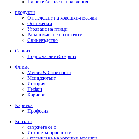
Нашите бизнес направления
продукти
Отглеждане на кокошки-носачки
Оранжерии
Угояване на птици
Размножаване на инсекти
Свиневъдство
Сервиз
Подпомагане & сервиз
Фирма
Мисия & Стойности
Мениджмънт
История
Цифри
Кариери
Кариера
Професия
Контакт
свържете се с
Искане за проспекти
Отглеждане на кокошки-носачки