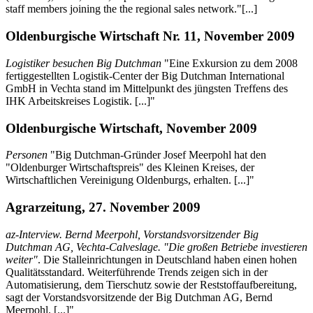
staff members joining the the regional sales network."[...]
Oldenburgische Wirtschaft Nr. 11, November 2009
Logistiker besuchen Big Dutchman
"Eine Exkursion zu dem 2008
fertiggestellten Logistik-Center der Big Dutchman International
GmbH in Vechta stand im Mittelpunkt des jüngsten Treffens des
IHK Arbeitskreises Logistik. [...]"
Oldenburgische Wirtschaft, November 2009
Personen
"Big Dutchman-Gründer Josef Meerpohl hat den
"Oldenburger Wirtschaftspreis" des Kleinen Kreises, der
Wirtschaftlichen Vereinigung Oldenburgs, erhalten. [...]"
Agrarzeitung, 27. November 2009
az-Interview. Bernd Meerpohl, Vorstandsvorsitzender Big
Dutchman AG, Vechta-Calveslage. "Die großen Betriebe investieren
weiter"
. Die Stalleinrichtungen in Deutschland haben einen hohen
Qualitätsstandard. Weiterführende Trends zeigen sich in der
Automatisierung, dem Tierschutz sowie der Reststoffaufbereitung,
sagt der Vorstandsvorsitzende der Big Dutchman AG, Bernd
Meerpohl. [...]"