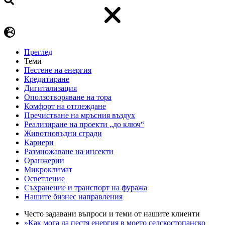
Преглед
Теми
Пестене на енергия
Кредитиране
Дигитализация
Оползотворяване на тора
Комфорт на отглеждане
Пречистване на мръсния въздух
Реализиране на проекти „до ключ“
Животновъдни сгради
Кариери
Размножаване на инсекти
Оранжерии
Микроклимат
Осветление
Съхранение и транспорт на фуража
Нашите бизнес направления
Често задавани въпроси и теми от нашите клиенти
»Как мога да пестя енергия в моето селскостопанско