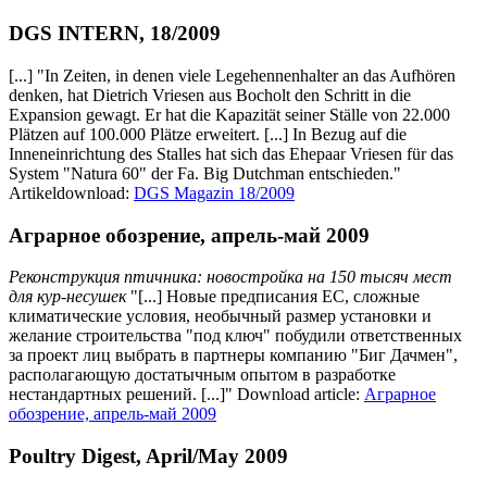
DGS INTERN, 18/2009
[...] "In Zeiten, in denen viele Legehennenhalter an das Aufhören
denken, hat Dietrich Vriesen aus Bocholt den Schritt in die
Expansion gewagt. Er hat die Kapazität seiner Ställe von 22.000
Plätzen auf 100.000 Plätze erweitert. [...] In Bezug auf die
Inneneinrichtung des Stalles hat sich das Ehepaar Vriesen für das
System "Natura 60" der Fa. Big Dutchman entschieden."
Artikeldownload:
DGS Magazin 18/2009
Аграрное обозрение, апрель-май 2009
Реконструкция птичника: новостройка на 150 тысяч мест
для кур-несушек
"[...] Новые предписания ЕС, сложные
климатические условия, необычный размер установки и
желание строительства "под ключ" побудили ответственных
за проект лиц выбрать в партнеры компанию "Биг Дачмен",
располагающую достатычным опытом в разработке
нестандартных решений. [...]" Download article:
Аграрное
обозрение, апрель-май 2009
Poultry Digest, April/May 2009