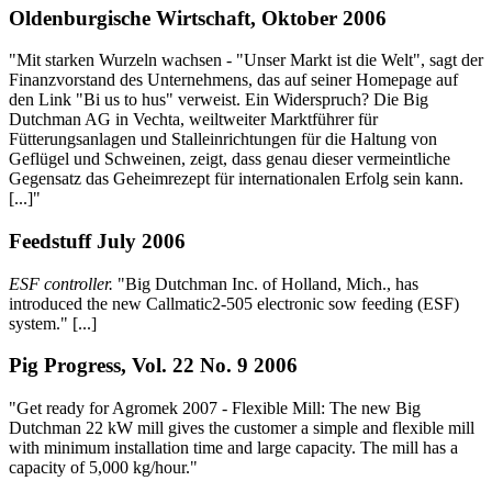
Oldenburgische Wirtschaft, Oktober 2006
"Mit starken Wurzeln wachsen - "Unser Markt ist die Welt", sagt der
Finanzvorstand des Unternehmens, das auf seiner Homepage auf
den Link "Bi us to hus" verweist. Ein Widerspruch? Die Big
Dutchman AG in Vechta, weiltweiter Marktführer für
Fütterungsanlagen und Stalleinrichtungen für die Haltung von
Geflügel und Schweinen, zeigt, dass genau dieser vermeintliche
Gegensatz das Geheimrezept für internationalen Erfolg sein kann.
[...]"
Feedstuff July 2006
ESF controller.
"Big Dutchman Inc. of Holland, Mich., has
introduced the new Callmatic2-505 electronic sow feeding (ESF)
system." [...]
Pig Progress, Vol. 22 No. 9 2006
"Get ready for Agromek 2007 - Flexible Mill: The new Big
Dutchman 22 kW mill gives the customer a simple and flexible mill
with minimum installation time and large capacity. The mill has a
capacity of 5,000 kg/hour."