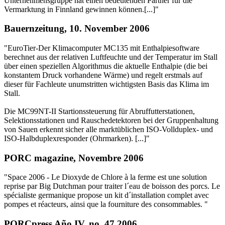
Unternehmensgruppe hat einen bedeutenden Partner für die
Vermarktung in Finnland gewinnen können.[...]"
Bauernzeitung, 10. November 2006
"EuroTier-Der Klimacomputer MC135 mit Enthalpiesoftware
berechnet aus der relativen Luftfeuchte und der Temperatur im Stall
über einen speziellen Algorithmus die aktuelle Enthalpie (die bei
konstantem Druck vorhandene Wärme) und regelt erstmals auf
dieser für Fachleute unumstritten wichtigsten Basis das Klima im
Stall.
Die MC99NT-II Startionssteuerung für Abruffutterstationen,
Selektionsstationen und Rauschedetektoren bei der Gruppenhaltung
von Sauen erkennt sicher alle marktüblichen ISO-Vollduplex- und
ISO-Halbduplexresponder (Ohrmarken). [...]"
PORC magazine, Novembre 2006
"Space 2006 - Le Dioxyde de Chlore à la ferme est une solution
reprise par Big Dutchman pour traiter l´eau de boisson des porcs. Le
spécialiste germanique propose un kit d´installation complet avec
pompes et réacteurs, ainsi que la fourniture des consommables. "
PORCpress Año IV, no. 47 2006