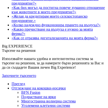
предприятие?«
»Как бих могъл да постигна повече хуманно отношение
към животните в моето предприятие?«
»Желая да кредитирам моето селскостопанско
предприятие.«
»Колко надеждно функционира прането на въздуха?«
»Какво пречистване на въздуха е нужно за моята
ферма?«
»Как се отразява дигитализацията на моята ферма?«
Big EXPERIENCE
Търсене на решения
Използвайте нашата удобна и интелигентна система за
търсене на решения, за да намерите бързо решенията за Вас и
да си създадете Вашия личен Big Experience!
Започнете търсенето
Преглед
Отглеждане на кокошки-носачки
BFN Fusion
Подрастване на ярки
Многостранна волиерна система
Уголемени клетъчни системи