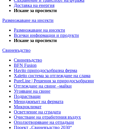
Съхранение и транспорт на фуража
Доставка на енергия
Искане за проспекти
Размножаване на инсекти
Размножаване на инсекти
Всички информации и продукти
Искане за проспекти
Свиневъдство
Свиневъдство
BFN Fusion
Havito приподосъобразна ферма
Xaletto система за отглеждане на слама
PureLine | Решения за природосъобразни
Отглеждане на свине –майки
Угояване на свине
Подрастващи
Мениджмънт на фермата
Микроклимат
Осветление на сградата
Очистване на отработения въздух
Оползотворяване на отпадъци
Проект „Свиневъдство 2030“