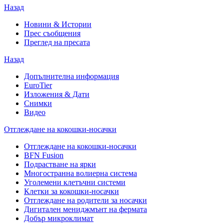
Назад
Новини & Истории
Прес съобщения
Преглед на пресата
Назад
Допълнителна информация
EuroTier
Изложения & Дати
Снимки
Видео
Отглеждане на кокошки-носачки
Отглеждане на кокошки-носачки
BFN Fusion
Подрастване на ярки
Многостранна волиерна система
Уголемени клетъчни системи
Клетки за кокошки-носачки
Отглеждане на родители за носачки
Дигитален мениджмънт на фермата
Добър микроклимат