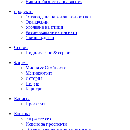
Нашите бизнес направления
продукти
Отглеждане на кокошки-носачки
Оранжерии
Угояване на птици
Размножаване на инсекти
Свиневъдство
Сервиз
Подпомагане & сервиз
Фирма
Мисия & Стойности
Мениджмънт
История
Цифри
Кариери
Кариера
Професия
Контакт
свържете се с
Искане за проспекти
Отглеждане на кокошки-носачки