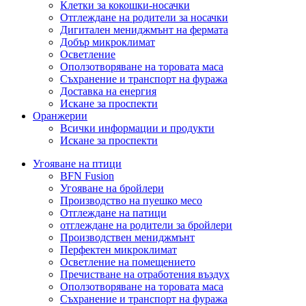
Клетки за кокошки-носачки
Отглеждане на родители за носачки
Дигитален мениджмънт на фермата
Добър микроклимат
Осветление
Оползотворяване на торовата маса
Съхранение и транспорт на фуража
Доставка на енергия
Искане за проспекти
Оранжерии
Всички информации и продукти
Искане за проспекти
Угояване на птици
BFN Fusion
Угояване на бройлери
Производство на пуешко месо
Отглеждане на патици
отглеждане на родители за бройлери
Производствен мениджмънт
Перфектен микроклимат
Осветление на помещението
Пречистване на отработения въздух
Оползотворяване на торовата маса
Съхранение и транспорт на фуража