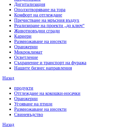
Дигитализация
Оползотворяване на тора
Комфорт на отглеждане
Пречистване на мръсния въздух
Реализиране на проекти „до ключ“
Животновъдни сгради
Кариери
Размножаване на инсекти
Оранжерии
Микроклимат
Осветление
Съхранение и транспорт на фуража
Нашите бизнес направления
Назад
продукти
Отглеждане на кокошки-носачки
Оранжерии
Угояване на птици
Размножаване на инсекти
Свиневъдство
Назад