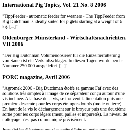
International Pig Topics, Vol. 21 No. 8 2006
"TippFeeder - automatic feeder for weaners - The TippFeeder from
Big Dutchman is ideally suited for piglets starting at a weight of 6
kg. [...]"
Oldenburger Münsterland - Wirtschaftsnachrichten,
VII 2006
"Der Big Dutchman Volumendosierer für die Einzeltierfütterung
von Sauen ist ein Verkaufsschlager: In diesen Tagen wurde bereits
Nummer 250.000 ausgeliefert. [...]"
PORC magazine, Avril 2006
"Agromek 2006 - Big Dutchman étoffe sa gamme Faf avec des
solutions très simples à l'image de ce séparateur conçu autour d'une
vis inclinée. A la base de la vis, se trouvent l'alimentation puis une
première descente pour les corps étrangers lourds (motte ou terre).
En haut de la vis le déchargement sur le broyeur puis une deuxième
sortie pour les corps légers (menu pailles et impuretés). La niveau de
nottoyage n'est pas communiqué précisément.
Jusqu'ici les élévateurs pour les petits débits ou petits tonnages