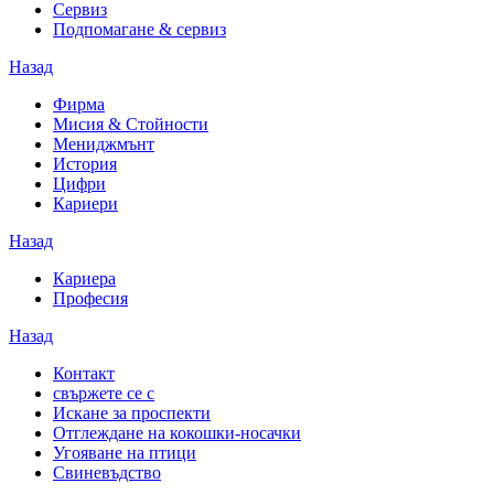
Сервиз
Подпомагане & сервиз
Назад
Фирма
Мисия & Стойности
Мениджмънт
История
Цифри
Кариери
Назад
Кариера
Професия
Назад
Контакт
свържете се с
Искане за проспекти
Отглеждане на кокошки-носачки
Угояване на птици
Свиневъдство