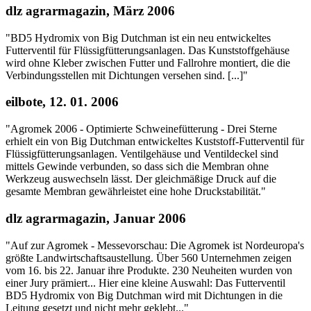
dlz agrarmagazin, März 2006
"BD5 Hydromix von Big Dutchman ist ein neu entwickeltes
Futterventil für Flüssigfütterungsanlagen. Das Kunststoffgehäuse
wird ohne Kleber zwischen Futter und Fallrohre montiert, die die
Verbindungsstellen mit Dichtungen versehen sind. [...]"
eilbote, 12. 01. 2006
"Agromek 2006 - Optimierte Schweinefütterung - Drei Sterne
erhielt ein von Big Dutchman entwickeltes Kuststoff-Futterventil für
Flüssigfütterungsanlagen. Ventilgehäuse und Ventildeckel sind
mittels Gewinde verbunden, so dass sich die Membran ohne
Werkzeug auswechseln lässt. Der gleichmäßige Druck auf die
gesamte Membran gewährleistet eine hohe Druckstabilität."
dlz agrarmagazin, Januar 2006
"Auf zur Agromek - Messevorschau: Die Agromek ist Nordeuropa's
größte Landwirtschaftsaustellung. Über 560 Unternehmen zeigen
vom 16. bis 22. Januar ihre Produkte. 230 Neuheiten wurden von
einer Jury prämiert... Hier eine kleine Auswahl: Das Futterventil
BD5 Hydromix von Big Dutchman wird mit Dichtungen in die
Leitung gesetzt und nicht mehr geklebt..."