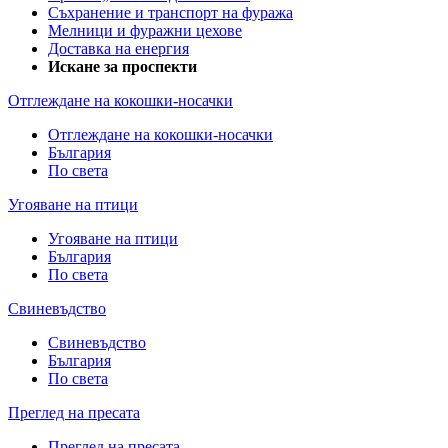
Съхранение и транспорт на фуража
Мелници и фуражни цехове
Доставка на енергия
Искане за проспекти
Отглеждане на кокошки-носачки
Отглеждане на кокошки-носачки
България
По света
Угояване на птици
Угояване на птици
България
По света
Свиневъдство
Свиневъдство
България
По света
Преглед на пресата
Преглед на пресата