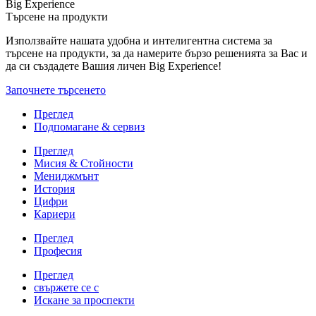
Big Experience
Търсене на продукти
Използвайте нашата удобна и интелигентна система за
търсене на продукти, за да намерите бързо решенията за Вас и
да си създадете Вашия личен Big Experience!
Започнете търсенето
Преглед
Подпомагане & сервиз
Преглед
Мисия & Стойности
Мениджмънт
История
Цифри
Кариери
Преглед
Професия
Преглед
свържете се с
Искане за проспекти