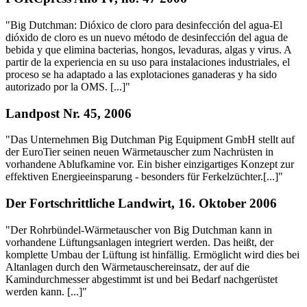
"Big Dutchman: Dióxico de cloro para desinfección del agua-El
dióxido de cloro es un nuevo método de desinfección del agua de
bebida y que elimina bacterias, hongos, levaduras, algas y virus. A
partir de la experiencia en su uso para instalaciones industriales, el
proceso se ha adaptado a las explotaciones ganaderas y ha sido
autorizado por la OMS. [...]"
Landpost Nr. 45, 2006
"Das Unternehmen Big Dutchman Pig Equipment GmbH stellt auf
der EuroTier seinen neuen Wärmetauscher zum Nachrüsten in
vorhandene Ablufkamine vor. Ein bisher einzigartiges Konzept zur
effektiven Energieeinsparung - besonders für Ferkelzüchter.[...]"
Der Fortschrittliche Landwirt, 16. Oktober 2006
"Der Rohrbündel-Wärmetauscher von Big Dutchman kann in
vorhandene Lüftungsanlagen integriert werden. Das heißt, der
komplette Umbau der Lüftung ist hinfällig. Ermöglicht wird dies bei
Altanlagen durch den Wärmetauschereinsatz, der auf die
Kamindurchmesser abgestimmt ist und bei Bedarf nachgerüstet
werden kann. [...]"