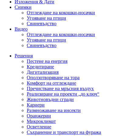
Изложения & Дати
Снимки
Отглеждане на кокошки-носачки
Угояване на птици
Свиневъдство
Видео
Отглеждане на кокошки-носачки
Угояване на птици
Свиневъдство
Решения
Пестене на енергия
Кредитиране
Дигитализация
Оползотворяване на тора
Комфорт на отглеждане
Пречистване на мръсния въздух
Реализиране на проекти „до ключ“
Животновъдни сгради
Кариери
Размножаване на инсекти
Оранжерии
Микроклимат
Осветление
Съхранение и транспорт на фуража