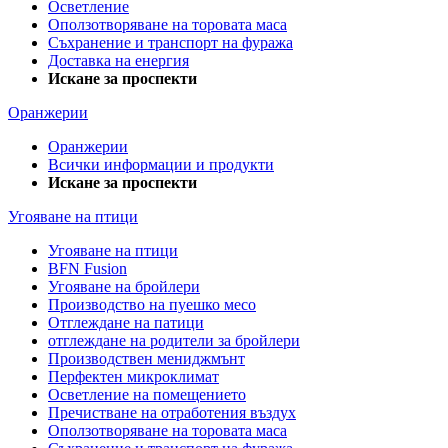
Осветление
Оползотворяване на торовата маса
Съхранение и транспорт на фуража
Доставка на енергия
Искане за проспекти
Оранжерии
Оранжерии
Всички информации и продукти
Искане за проспекти
Угояване на птици
Угояване на птици
BFN Fusion
Угояване на бройлери
Производство на пуешко месо
Отглеждане на патици
отглеждане на родители за бройлери
Производствен мениджмънт
Перфектен микроклимат
Осветление на помещението
Пречистване на отработения въздух
Оползотворяване на торовата маса