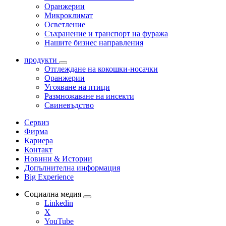
Оранжерии
Микроклимат
Осветление
Съхранение и транспорт на фуража
Нашите бизнес направления
продукти
Отглеждане на кокошки-носачки
Оранжерии
Угояване на птици
Размножаване на инсекти
Свиневъдство
Сервиз
Фирма
Кариера
Контакт
Новини & Истории
Допълнителна информация
Big Experience
Социална медия
Linkedin
X
YouTube