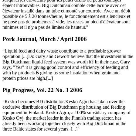
étaient introuvables. Big Dutchman comble cette lacune avec cet
élévateur installé dans un tube et monté sur courroie. Avec un débit
possible de 5 à 20 tonnes/heure, le fonctionnement est silencieux et
ne pose pas de problèmes à vide, les restes au pied d'élévateur sont
minimes et il n'y a pas de limites de hauteur."
Pork Journal, March / April 2006
"Liquid feed and dairy waste contribute to a profitable grower
operation.[...]Do Gary and Gewoff believe that the investment in the
Big Dutchman liquid feed system was worth it? In their case, Gary
says, "Yes" it is giving good control and efficiency of feeding and
with by products is giving us some insulation when grain and
protein prices are high.[...]
Pig Progress, Vol. 22 No. 3 2006
"Kesko becomes BD distributor-Kesko Agro has taken over the
exclusive distribution of Big Dutchman pig housing and feeding
equipment in Finland. Kesko Agro, a 100% subsidiary company of
Kesko Oyj, the market leader in the Finnish trading sector, has
already been working together closely with Big Dutchman in the
three Baltic states for several years. [...]"