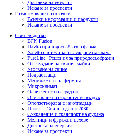
Доставка на енергия
Искане за проспекти
Размножаване на инсекти
Всички информации и продукти
Искане за проспекти
Свиневъдство
BFN Fusion
Havito приподосъобразна ферма
Xaletto система за отглеждане на слама
PureLine | Решения за природосъобразни
Отглеждане на свине –майки
Угояване на свине
Подрастващи
Мениджмънт на фермата
Микроклимат
Осветление на сградата
Очистване на отработения въздух
Оползотворяване на отпадъци
Проект „Свиневъдство 2030“
Съхранение и транспорт на фуража
Мелници и фуражни цехове
Доставка на енергия
Искане за проспекти