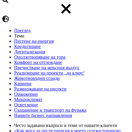
Преглед
Теми
Пестене на енергия
Кредитиране
Дигитализация
Оползотворяване на тора
Комфорт на отглеждане
Пречистване на мръсния въздух
Реализиране на проекти „до ключ“
Животновъдни сгради
Кариери
Размножаване на инсекти
Оранжерии
Микроклимат
Осветление
Съхранение и транспорт на фуража
Нашите бизнес направления
Често задавани въпроси и теми от нашите клиенти
»Как мога да пестя енергия в моето селскостопанско