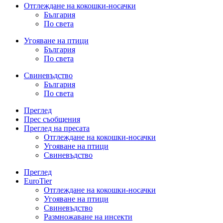
Отглеждане на кокошки-носачки
България
По света
Угояване на птици
България
По света
Свиневъдство
България
По света
Преглед
Прес съобщения
Преглед на пресата
Отглеждане на кокошки-носачки
Угояване на птици
Свиневъдство
Преглед
EuroTier
Отглеждане на кокошки-носачки
Угояване на птици
Свиневъдство
Размножаване на инсекти