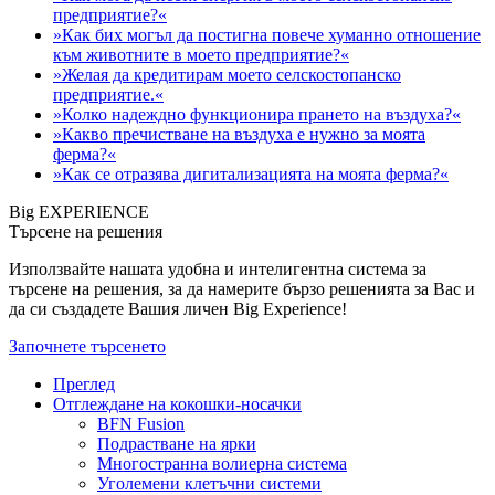
предприятие?«
»Как бих могъл да постигна повече хуманно отношение
към животните в моето предприятие?«
»Желая да кредитирам моето селскостопанско
предприятие.«
»Колко надеждно функционира прането на въздуха?«
»Какво пречистване на въздуха е нужно за моята
ферма?«
»Как се отразява дигитализацията на моята ферма?«
Big EXPERIENCE
Търсене на решения
Използвайте нашата удобна и интелигентна система за
търсене на решения, за да намерите бързо решенията за Вас и
да си създадете Вашия личен Big Experience!
Започнете търсенето
Преглед
Отглеждане на кокошки-носачки
BFN Fusion
Подрастване на ярки
Многостранна волиерна система
Уголемени клетъчни системи