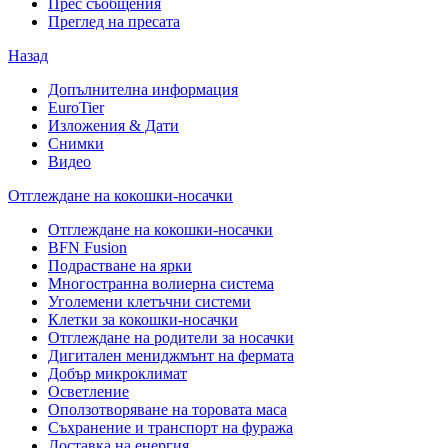
Прес съобщения
Преглед на пресата
Назад
Допълнителна информация
EuroTier
Изложения & Дати
Снимки
Видео
Отглеждане на кокошки-носачки
Отглеждане на кокошки-носачки
BFN Fusion
Подрастване на ярки
Многостранна волиерна система
Уголемени клетъчни системи
Клетки за кокошки-носачки
Отглеждане на родители за носачки
Дигитален мениджмънт на фермата
Добър микроклимат
Осветление
Оползотворяване на торовата маса
Съхранение и транспорт на фуража
Доставка на енергия