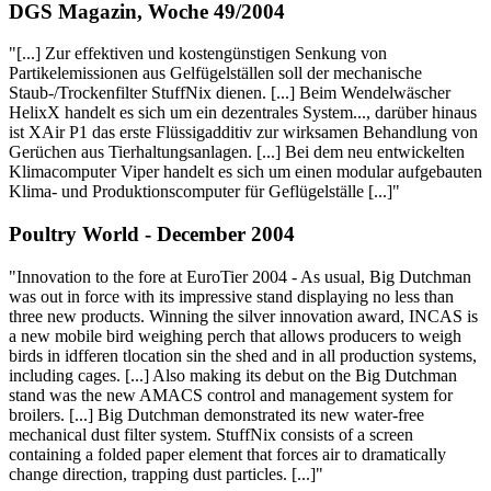
DGS Magazin, Woche 49/2004
"[...] Zur effektiven und kostengünstigen Senkung von
Partikelemissionen aus Gelfügelställen soll der mechanische
Staub-/Trockenfilter StuffNix dienen. [...] Beim Wendelwäscher
HelixX handelt es sich um ein dezentrales System..., darüber hinaus
ist XAir P1 das erste Flüssigadditiv zur wirksamen Behandlung von
Gerüchen aus Tierhaltungsanlagen. [...] Bei dem neu entwickelten
Klimacomputer Viper handelt es sich um einen modular aufgebauten
Klima- und Produktionscomputer für Geflügelställe [...]"
Poultry World - December 2004
"Innovation to the fore at EuroTier 2004 - As usual, Big Dutchman
was out in force with its impressive stand displaying no less than
three new products. Winning the silver innovation award, INCAS is
a new mobile bird weighing perch that allows producers to weigh
birds in idfferen tlocation sin the shed and in all production systems,
including cages. [...] Also making its debut on the Big Dutchman
stand was the new AMACS control and management system for
broilers. [...] Big Dutchman demonstrated its new water-free
mechanical dust filter system. StuffNix consists of a screen
containing a folded paper element that forces air to dramatically
change direction, trapping dust particles. [...]"