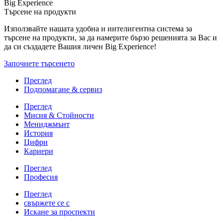
Big Experience
Търсене на продукти
Използвайте нашата удобна и интелигентна система за
търсене на продукти, за да намерите бързо решенията за Вас и
да си създадете Вашия личен Big Experience!
Започнете търсенето
Преглед
Подпомагане & сервиз
Преглед
Мисия & Стойности
Мениджмънт
История
Цифри
Кариери
Преглед
Професия
Преглед
свържете се с
Искане за проспекти