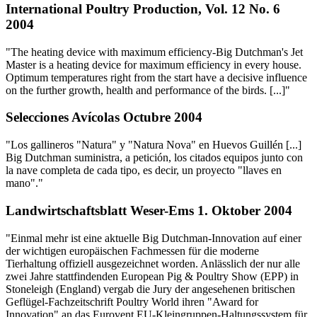
International Poultry Production, Vol. 12 No. 6
2004
"The heating device with maximum efficiency-Big Dutchman's Jet
Master is a heating device for maximum efficiency in every house.
Optimum temperatures right from the start have a decisive influence
on the further growth, health and performance of the birds. [...]"
Selecciones Avícolas Octubre 2004
"Los gallineros "Natura" y "Natura Nova" en Huevos Guillén [...]
Big Dutchman suministra, a petición, los citados equipos junto con
la nave completa de cada tipo, es decir, un proyecto "llaves en
mano"."
Landwirtschaftsblatt Weser-Ems 1. Oktober 2004
"Einmal mehr ist eine aktuelle Big Dutchman-Innovation auf einer
der wichtigen europäischen Fachmessen für die moderne
Tierhaltung offiziell ausgezeichnet worden. Anlässlich der nur alle
zwei Jahre stattfindenden European Pig & Poultry Show (EPP) in
Stoneleigh (England) vergab die Jury der angesehenen britischen
Geflügel-Fachzeitschrift Poultry World ihren "Award for
Innovation" an das Eurovent EU-Kleingruppen-Haltungssystem für