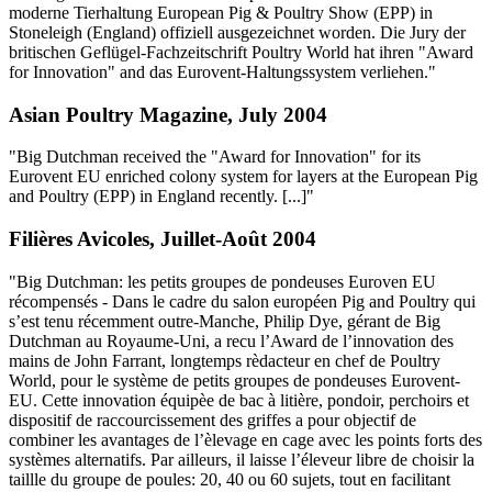
moderne Tierhaltung European Pig & Poultry Show (EPP) in
Stoneleigh (England) offiziell ausgezeichnet worden. Die Jury der
britischen Geflügel-Fachzeitschrift Poultry World hat ihren "Award
for Innovation" and das Eurovent-Haltungssystem verliehen."
Asian Poultry Magazine, July 2004
"Big Dutchman received the "Award for Innovation" for its
Eurovent EU enriched colony system for layers at the European Pig
and Poultry (EPP) in England recently. [...]"
Filières Avicoles, Juillet-Août 2004
"Big Dutchman: les petits groupes de pondeuses Euroven EU
récompensés - Dans le cadre du salon européen Pig and Poultry qui
s’est tenu récemment outre-Manche, Philip Dye, gérant de Big
Dutchman au Royaume-Uni, a recu l’Award de l’innovation des
mains de John Farrant, longtemps rèdacteur en chef de Poultry
World, pour le système de petits groupes de pondeuses Eurovent-
EU. Cette innovation équipèe de bac à litière, pondoir, perchoirs et
dispositif de raccourcissement des griffes a pour objectif de
combiner les avantages de l’èlevage en cage avec les points forts des
systèmes alternatifs. Par ailleurs, il laisse l’éleveur libre de choisir la
taillle du groupe de poules: 20, 40 ou 60 sujets, tout en facilitant