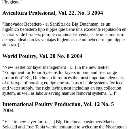
l’hygiène."
Avicultura Profesional, Vol. 22, No. 3 2004
"Innovador Bebedero - el SaniStar de Big Dutchman, es un
higiénico bebedero tipo nipple que tiene una excelente reputación en
la crianza de broilers, porque combina las ventajas de un suministro
de agua ideal con las ventajas higiénicas de un bebedero tipo nipple
sin taza. [...]"
World Poultry, Vol. 20 No. 8 2004
"New leaflet for layer management - [...] In the new leaflet
"Equipment for Floor Systems for layers in barn and free-range
production" Big Dutchman introduces the most important elements
of this type of housing equipment: such as reliable systems for feed
and water supply, the right laying nest including an egg collection
system, as well as labour-saving manure removal systems. [...]"
International Poultry Production, Vol. 12 No. 5
2004
"Visit to new layer farm- [...] Big Dutchman customers Maria
Soledad and José Tapia werde honoured to welcome the Nicaraguan