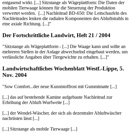
entgasend wirkt. [...] Sitzstange als Wägeplattform: Die Daten der
mobilen Tierwaage können für die Steuerung der Produktion
verwertet werden. [...] Nachleitrad BD-650: Die Leitschaufeln des
Nachleitrades lenken die radialen Komponenten des Abluftstrahls in
eine axiale Richtung. [...]"
Der Fortschrittliche Landwirt, Heft 21 / 2004
"Sitzstange als Wägeplattform - [...] Die Waage kann und sollte an
mehreren Stellen in der Anlage abwechselnd eingebaut werden, um
verlässliche Angaben über Tiergewichte zu erhalten. [...]"
Landwirtschaftliches Wochenblatt Westf.-Lippe, 5.
Nov. 2004
"Sow Comfort...der neue Kunststoffrost mit Gummimatte [...]
[...] das auf bestehende Kamine aufgebaute Nachleitrad zur
Erhöhung der Abluft-Wurfweite [...]
[...] der Wendel-Wäscher, der sich als dezentraler Abluftwäscher
nachrüsten lässt [...]
[...] Sitzstange als mobile Tierwaage [...]