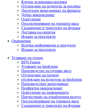
Клетки за кокошки-носачки
Отглеждане на родители за носачки
Дигитален мениджмънт на фермата
Добър микроклимат
Осветление
Оползотворяване на торовата маса
Съхранение и транспорт на фуража
Доставка на енергия
Искане за проспекти
Оранжерии
Всички информации и продукти
Искане за проспекти
Угояване на птици
BFN Fusion
Угояване на бройлери
Производство на пуешко месо
Отглеждане на патици
отглеждане на родители за бройлери
Производствен мениджмънт
Перфектен микроклимат
Осветление на помещението
Пречистване на отработения въздух
Оползотворяване на торовата маса
Съхранение и транспорт на фуража