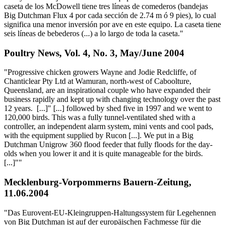
caseta de los McDowell tiene tres líneas de comederos (bandejas
Big Dutchman Flux 4 por cada sección de 2.74 m ó 9 pies), lo cual
significa una menor inversión por ave en este equipo. La caseta tiene
seis líneas de bebederos (...) a lo largo de toda la caseta."
Poultry News, Vol. 4, No. 3, May/June 2004
"Progressive chicken growers Wayne and Jodie Redcliffe, of
Chanticlear Pty Ltd at Wamuran, north-west of Caboolture,
Queensland, are an inspirational couple who have expanded their
business rapidly and kept up with changing technology over the past
12 years. [...]" [...] followed by shed five in 1997 and we went to
120,000 birds. This was a fully tunnel-ventilated shed with a
controller, an independent alarm system, mini vents and cool pads,
with the equipment supplied by Rucon [...]. We put in a Big
Dutchman Unigrow 360 flood feeder that fully floods for the day-
olds when you lower it and it is quite manageable for the birds.
[...]""
Mecklenburg-Vorpommerns Bauern-Zeitung,
11.06.2004
"Das Eurovent-EU-Kleingruppen-Haltungssystem für Legehennen
von Big Dutchman ist auf der europäischen Fachmesse für die