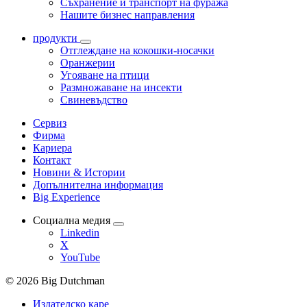
Съхранение и транспорт на фуража
Нашите бизнес направления
продукти
Отглеждане на кокошки-носачки
Оранжерии
Угояване на птици
Размножаване на инсекти
Свиневъдство
Сервиз
Фирма
Кариера
Контакт
Новини & Истории
Допълнителна информация
Big Experience
Социална медия
Linkedin
X
YouTube
© 2026 Big Dutchman
Издателско каре