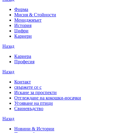
Фирма
Мисия & Стойности
Мениджмънт
История
Цифри
Кариери
Назад
Кариера
Професия
Назад
Контакт
свържете се с
Искане за проспекти
Отглеждане на кокошки-носачки
Угояване на птици
Свиневъдство
Назад
Новини & Истории