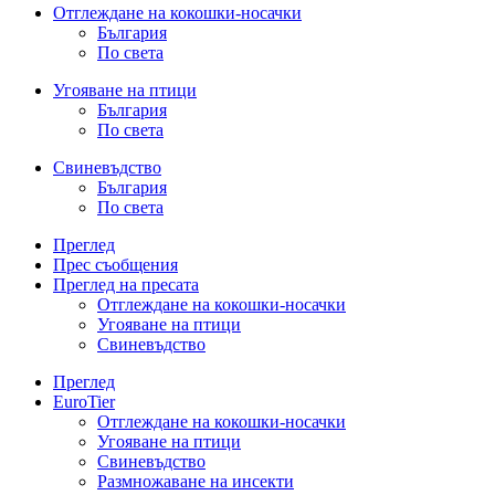
Отглеждане на кокошки-носачки
България
По света
Угояване на птици
България
По света
Свиневъдство
България
По света
Преглед
Прес съобщения
Преглед на пресата
Отглеждане на кокошки-носачки
Угояване на птици
Свиневъдство
Преглед
EuroTier
Отглеждане на кокошки-носачки
Угояване на птици
Свиневъдство
Размножаване на инсекти