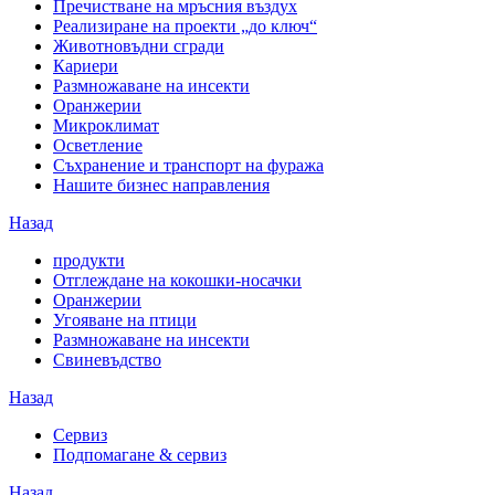
Пречистване на мръсния въздух
Реализиране на проекти „до ключ“
Животновъдни сгради
Кариери
Размножаване на инсекти
Оранжерии
Микроклимат
Осветление
Съхранение и транспорт на фуража
Нашите бизнес направления
Назад
продукти
Отглеждане на кокошки-носачки
Оранжерии
Угояване на птици
Размножаване на инсекти
Свиневъдство
Назад
Сервиз
Подпомагане & сервиз
Назад