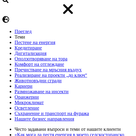
Преглед
Теми
Пестене на енергия
Кредитиране
Дигитализация
Оползотворяване на тора
Комфорт на отглеждане
Пречистване на мръсния въздух
Реализиране на проекти „до ключ“
Животновъдни сгради
Кариери
Размножаване на инсекти
Оранжерии
Микроклимат
Осветление
Съхранение и транспорт на фуража
Нашите бизнес направления
Често задавани въпроси и теми от нашите клиенти
»Как мога да пестя енергия в моето селскостопанско