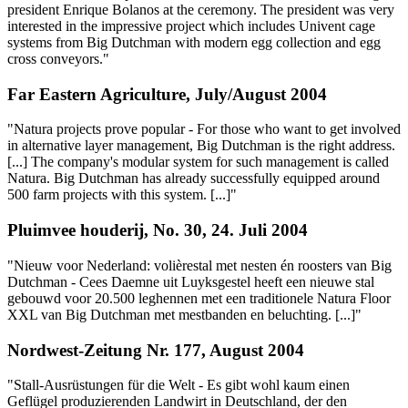
president Enrique Bolanos at the ceremony. The president was very
interested in the impressive project which includes Univent cage
systems from Big Dutchman with modern egg collection and egg
cross conveyors."
Far Eastern Agriculture, July/August 2004
"Natura projects prove popular - For those who want to get involved
in alternative layer management, Big Dutchman is the right address.
[...] The company's modular system for such management is called
Natura. Big Dutchman has already successfully equipped around
500 farm projects with this system. [...]"
Pluimvee houderij, No. 30, 24. Juli 2004
"Nieuw voor Nederland: volièrestal met nesten én roosters van Big
Dutchman - Cees Daemne uit Luyksgestel heeft een nieuwe stal
gebouwd voor 20.500 leghennen met een traditionele Natura Floor
XXL van Big Dutchman met mestbanden en beluchting. [...]"
Nordwest-Zeitung Nr. 177, August 2004
"Stall-Ausrüstungen für die Welt - Es gibt wohl kaum einen
Geflügel produzierenden Landwirt in Deutschland, der den