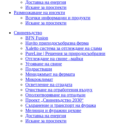
Доставка на енергия
Искане за проспекти
Размножаване на инсекти
Всички информации и продукти
Искане за проспекти
Свиневъдство
BFN Fusion
Havito приподосъобразна ферма
Xaletto система за отглеждане на слама
PureLine | Решения за природосъобразни
Отглеждане на свине –майки
Угояване на свине
Подрастващи
Мениджмънт на фермата
Микроклимат
Осветление на сградата
Очистване на отработения въздух
Оползотворяване на отпадъци
Проект „Свиневъдство 2030“
Съхранение и транспорт на фуража
Мелници и фуражни цехове
Доставка на енергия
Искане за проспекти