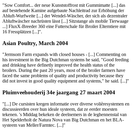
"Sow Comfort... der neue Kunststoffrost mit Gummimatte [...] das
auf bestehende Kamine aufgebaute Nachleitrad zur Erhöhung der
Abluft-Wurfweite [...] der Wendel-Wäscher, der sich als dezentraler
Abluftwäscher nachrüsten lässt [...] Sitzstange als mobile Tierwaage
...] FluxX-Breeder 360 eine Futterschale für Broiler Elterntiere mit
16 Fressplätzen [...]".
Asian Poultry, March 2004
"Jermsom Farm expands with closed houses - [...] Commenting on
his investment in the Big Dutchman systems he said, "Good feeding
and drinking have definetly improved the health status of the
broilers. During the past 20 years, most of the broiler farmers have
faced the same problems of quality and productivity because they
did not invest in good quality equipment and systems," he said. [...]"
Pluimveehouderij 34e jaargang 27 maart 2004
"[...] De cursisten kregen informatie over diverse volièresystemen en
discussieerden over hun ideale systeem, dat ze eerder moesten
tekenen. 's Middag bekeken de deelnemers in de leghennenstal van
Het Spelderholt de Natura Nova van Big Dutchman en het BLA-
systeem van Meller/Farmtec. [...]"