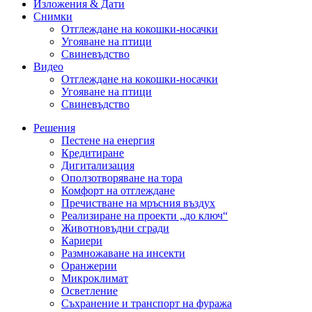
Изложения & Дати
Снимки
Отглеждане на кокошки-носачки
Угояване на птици
Свиневъдство
Видео
Отглеждане на кокошки-носачки
Угояване на птици
Свиневъдство
Решения
Пестене на енергия
Кредитиране
Дигитализация
Оползотворяване на тора
Комфорт на отглеждане
Пречистване на мръсния въздух
Реализиране на проекти „до ключ“
Животновъдни сгради
Кариери
Размножаване на инсекти
Оранжерии
Микроклимат
Осветление
Съхранение и транспорт на фуража