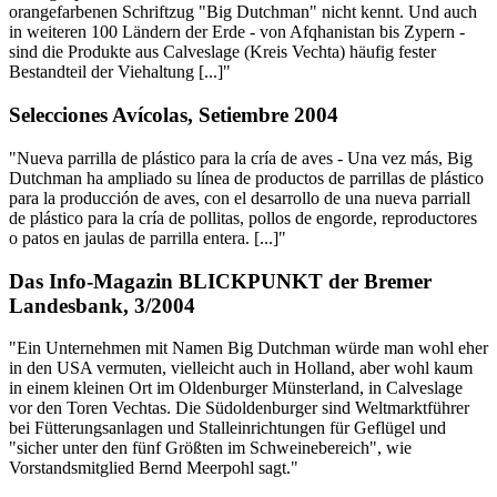
orangefarbenen Schriftzug "Big Dutchman" nicht kennt. Und auch
in weiteren 100 Ländern der Erde - von Afqhanistan bis Zypern -
sind die Produkte aus Calveslage (Kreis Vechta) häufig fester
Bestandteil der Viehaltung [...]"
Selecciones Avícolas, Setiembre 2004
"Nueva parrilla de plástico para la cría de aves - Una vez más, Big
Dutchman ha ampliado su línea de productos de parrillas de plástico
para la producción de aves, con el desarrollo de una nueva parriall
de plástico para la cría de pollitas, pollos de engorde, reproductores
o patos en jaulas de parrilla entera. [...]"
Das Info-Magazin BLICKPUNKT der Bremer
Landesbank, 3/2004
"Ein Unternehmen mit Namen Big Dutchman würde man wohl eher
in den USA vermuten, vielleicht auch in Holland, aber wohl kaum
in einem kleinen Ort im Oldenburger Münsterland, in Calveslage
vor den Toren Vechtas. Die Südoldenburger sind Weltmarktführer
bei Fütterungsanlagen und Stalleinrichtungen für Geflügel und
"sicher unter den fünf Größten im Schweinebereich", wie
Vorstandsmitglied Bernd Meerpohl sagt."