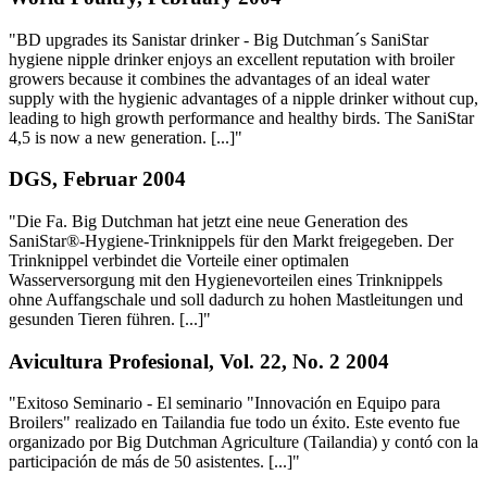
"BD upgrades its Sanistar drinker - Big Dutchman´s SaniStar
hygiene nipple drinker enjoys an excellent reputation with broiler
growers because it combines the advantages of an ideal water
supply with the hygienic advantages of a nipple drinker without cup,
leading to high growth performance and healthy birds. The SaniStar
4,5 is now a new generation. [...]"
DGS, Februar 2004
"Die Fa. Big Dutchman hat jetzt eine neue Generation des
SaniStar®-Hygiene-Trinknippels für den Markt freigegeben. Der
Trinknippel verbindet die Vorteile einer optimalen
Wasserversorgung mit den Hygienevorteilen eines Trinknippels
ohne Auffangschale und soll dadurch zu hohen Mastleitungen und
gesunden Tieren führen. [...]"
Avicultura Profesional, Vol. 22, No. 2 2004
"Exitoso Seminario - El seminario "Innovación en Equipo para
Broilers" realizado en Tailandia fue todo un éxito. Este evento fue
organizado por Big Dutchman Agriculture (Tailandia) y contó con la
participación de más de 50 asistentes. [...]"