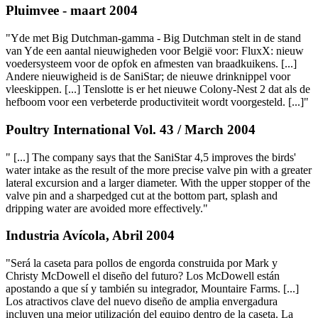
Pluimvee - maart 2004
"Yde met Big Dutchman-gamma - Big Dutchman stelt in de stand
van Yde een aantal nieuwigheden voor België voor: FluxX: nieuw
voedersysteem voor de opfok en afmesten van braadkuikens. [...]
Andere nieuwigheid is de SaniStar; de nieuwe drinknippel voor
vleeskippen. [...] Tenslotte is er het nieuwe Colony-Nest 2 dat als de
hefboom voor een verbeterde productiviteit wordt voorgesteld. [...]"
Poultry International Vol. 43 / March 2004
" [...] The company says that the SaniStar 4,5 improves the birds'
water intake as the result of the more precise valve pin with a greater
lateral excursion and a larger diameter. With the upper stopper of the
valve pin and a sharpedged cut at the bottom part, splash and
dripping water are avoided more effectively."
Industria Avícola, Abril 2004
"Será la caseta para pollos de engorda construida por Mark y
Christy McDowell el diseño del futuro? Los McDowell están
apostando a que sí y también su integrador, Mountaire Farms. [...]
Los atractivos clave del nuevo diseño de amplia envergadura
incluyen una mejor utilización del equipo dentro de la caseta. La