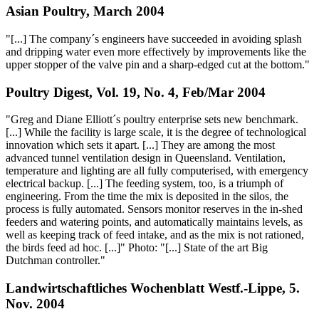
Asian Poultry, March 2004
"[...] The company´s engineers have succeeded in avoiding splash
and dripping water even more effectively by improvements like the
upper stopper of the valve pin and a sharp-edged cut at the bottom."
Poultry Digest, Vol. 19, No. 4, Feb/Mar 2004
"Greg and Diane Elliott´s poultry enterprise sets new benchmark.
[...] While the facility is large scale, it is the degree of technological
innovation which sets it apart. [...] They are among the most
advanced tunnel ventilation design in Queensland. Ventilation,
temperature and lighting are all fully computerised, with emergency
electrical backup. [...] The feeding system, too, is a triumph of
engineering. From the time the mix is deposited in the silos, the
process is fully automated. Sensors monitor reserves in the in-shed
feeders and watering points, and automatically maintains levels, as
well as keeping track of feed intake, and as the mix is not rationed,
the birds feed ad hoc. [...]" Photo: "[...] State of the art Big
Dutchman controller."
Landwirtschaftliches Wochenblatt Westf.-Lippe, 5.
Nov. 2004