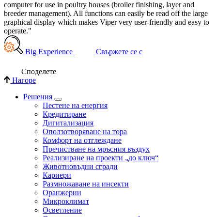
computer for use in poultry houses (broiler finishing, layer and
breeder management). All functions can easily be read off the large
graphical display which makes Viper very user-friendly and easy to
operate."
Big Experience
Свържете се с
Споделете
Нагоре
Решения
Пестене на енергия
Кредитиране
Дигитализация
Оползотворяване на тора
Комфорт на отглеждане
Пречистване на мръсния въздух
Реализиране на проекти „до ключ“
Животновъдни сгради
Кариери
Размножаване на инсекти
Оранжерии
Микроклимат
Осветление