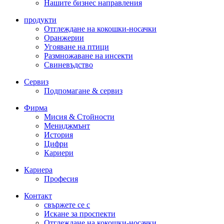
Нашите бизнес направления
продукти
Отглеждане на кокошки-носачки
Оранжерии
Угояване на птици
Размножаване на инсекти
Свиневъдство
Сервиз
Подпомагане & сервиз
Фирма
Мисия & Стойности
Мениджмънт
История
Цифри
Кариери
Кариера
Професия
Контакт
свържете се с
Искане за проспекти
Отглеждане на кокошки-носачки