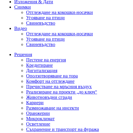
Изложения & Дати
Снимки
Отглеждане на кокошки-носачки
Угояване на птици
Свиневъдство
Видео
Отглеждане на кокошки-носачки
Угояване на птици
Свиневъдство
Решения
Пестене на енергия
Кредитиране
Дигитализация
Оползотворяване на тора
Комфорт на отглеждане
Пречистване на мръсния въздух
Реализиране на проекти „до ключ“
Животновъдни сгради
Кариери
Размножаване на инсекти
Оранжерии
Микроклимат
Осветление
Съхранение и транспорт на фуража