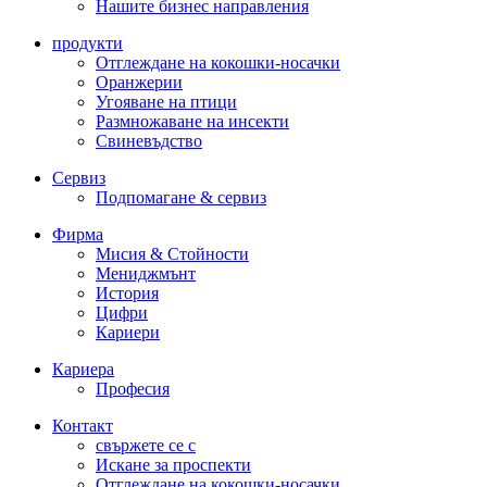
Нашите бизнес направления
продукти
Отглеждане на кокошки-носачки
Оранжерии
Угояване на птици
Размножаване на инсекти
Свиневъдство
Сервиз
Подпомагане & сервиз
Фирма
Мисия & Стойности
Мениджмънт
История
Цифри
Кариери
Кариера
Професия
Контакт
свържете се с
Искане за проспекти
Отглеждане на кокошки-носачки