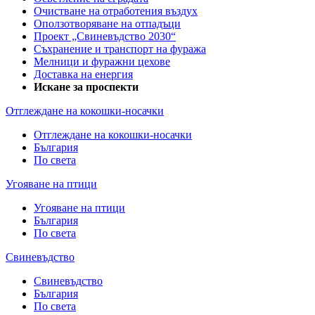
Очистване на отработения въздух
Оползотворяване на отпадъци
Проект „Свиневъдство 2030“
Съхранение и транспорт на фуража
Мелници и фуражни цехове
Доставка на енергия
Искане за проспекти
Отглеждане на кокошки-носачки
Отглеждане на кокошки-носачки
България
По света
Угояване на птици
Угояване на птици
България
По света
Свиневъдство
Свиневъдство
България
По света