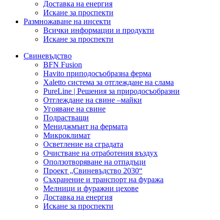
Доставка на енергия
Искане за проспекти
Размножаване на инсекти
Всички информации и продукти
Искане за проспекти
Свиневъдство
BFN Fusion
Havito приподосъобразна ферма
Xaletto система за отглеждане на слама
PureLine | Решения за природосъобразни
Отглеждане на свине –майки
Угояване на свине
Подрастващи
Мениджмънт на фермата
Микроклимат
Осветление на сградата
Очистване на отработения въздух
Оползотворяване на отпадъци
Проект „Свиневъдство 2030“
Съхранение и транспорт на фуража
Мелници и фуражни цехове
Доставка на енергия
Искане за проспекти