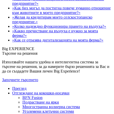
предприятие?«
»Как бих могъл да постигна повече хуманно отношение
към животните в моето предприятие?«
»Желая да кредитирам моето селскостопанско
предприятие.«
»Колко надеждно функционира прането на въздуха?«
»Какво пречистване на въздуха е нужно за моята
ферма?«
»Как се отразява дигитализацията на моята ферма?«
Big EXPERIENCE
Търсене на решения
Използвайте нашата удобна и интелигентна система за
търсене на решения, за да намерите бързо решенията за Вас и
да си създадете Вашия личен Big Experience!
Започнете търсенето
Преглед
Отглеждане на кокошки-носачки
BFN Fusion
Подрастване на ярки
Многостранна волиерна система
Уголемени клетъчни системи