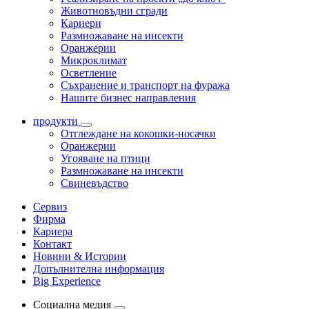
Животновъдни сгради
Кариери
Размножаване на инсекти
Оранжерии
Микроклимат
Осветление
Съхранение и транспорт на фуража
Нашите бизнес направления
продукти
Отглеждане на кокошки-носачки
Оранжерии
Угояване на птици
Размножаване на инсекти
Свиневъдство
Сервиз
Фирма
Кариера
Контакт
Новини & Истории
Допълнителна информация
Big Experience
Социална медия