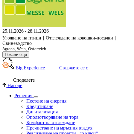
25.11.2026 - 28.11.2026
Угояване на птици
|
Отглеждане на кокошки-носачки
|
Свиневъдство
Agraria, Wels, Österreich
Покажи още
Big Experience
Свържете се с
Споделете
Нагоре
Решения
Пестене на енергия
Кредитиране
Дигитализация
Оползотворяване на тора
Комфорт на отглеждане
Пречистване на мръсния въздух
Реализиране на проекти „до ключ“