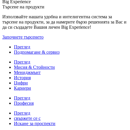
Big Experience
Търсене на продукти
Използвайте нашата удобна и интелигентна система за
търсене на продукти, за да намерите бързо решенията за Вас и
да си създадете Вашия личен Big Experience!
Започнете търсенето
Преглед
Подпомагане & сервиз
Преглед
Мисия & Стойности
Мениджмънт
История
Цифри
Кариери
Преглед
Професия
Преглед
свържете се с
Искане за проспекти