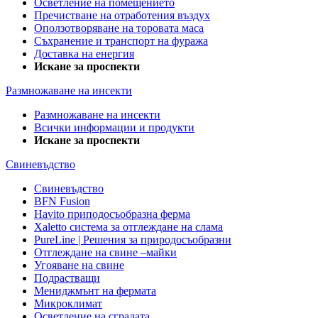
Осветление на помещението
Пречистване на отработения въздух
Оползотворяване на торовата маса
Съхранение и транспорт на фуража
Доставка на енергия
Искане за проспекти
Размножаване на инсекти
Размножаване на инсекти
Всички информации и продукти
Искане за проспекти
Свиневъдство
Свиневъдство
BFN Fusion
Havito приподосъобразна ферма
Xaletto система за отглеждане на слама
PureLine | Решения за природосъобразни
Отглеждане на свине –майки
Угояване на свине
Подрастващи
Мениджмънт на фермата
Микроклимат
Осветление на сградата