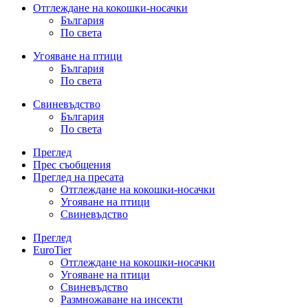
Отглеждане на кокошки-носачки
България
По света
Угояване на птици
България
По света
Свиневъдство
България
По света
Преглед
Прес съобщения
Преглед на пресата
Отглеждане на кокошки-носачки
Угояване на птици
Свиневъдство
Преглед
EuroTier
Отглеждане на кокошки-носачки
Угояване на птици
Свиневъдство
Размножаване на инсекти