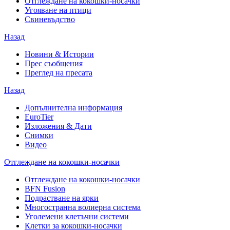
Отглеждане на кокошки-носачки
Угояване на птици
Свиневъдство
Назад
Новини & Истории
Прес съобщения
Преглед на пресата
Назад
Допълнителна информация
EuroTier
Изложения & Дати
Снимки
Видео
Отглеждане на кокошки-носачки
Отглеждане на кокошки-носачки
BFN Fusion
Подрастване на ярки
Многостранна волиерна система
Уголемени клетъчни системи
Клетки за кокошки-носачки