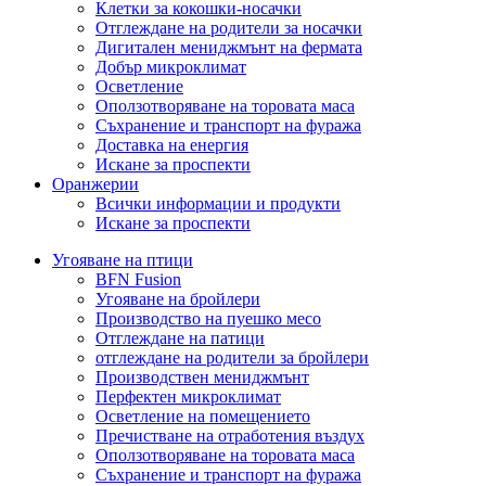
Клетки за кокошки-носачки
Отглеждане на родители за носачки
Дигитален мениджмънт на фермата
Добър микроклимат
Осветление
Оползотворяване на торовата маса
Съхранение и транспорт на фуража
Доставка на енергия
Искане за проспекти
Оранжерии
Всички информации и продукти
Искане за проспекти
Угояване на птици
BFN Fusion
Угояване на бройлери
Производство на пуешко месо
Отглеждане на патици
отглеждане на родители за бройлери
Производствен мениджмънт
Перфектен микроклимат
Осветление на помещението
Пречистване на отработения въздух
Оползотворяване на торовата маса
Съхранение и транспорт на фуража