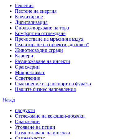
Решения
Пестене на енергия
Кредитиране
Дигитализация
Оползотворяване на тора
Комфорт на отглеждане
Пречистване на мръсния въздух
Реализиране на проекти „до ключ“
Животновъдни сгради
Кариери
Размножаване на инсекти
Оранжерии
Микроклимат
Осветление
Съхранение и транспорт на фуража
Нашите бизнес направления
Назад
продукти
Отглеждане на кокошки-носачки
Оранжерии
Угояване на птици
Размножаване на инсекти
Свиневъдство