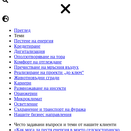
Преглед
Теми
Пестене на енергия
Кредитиране
Дигитализация
Оползотворяване на тора
Комфорт на отглеждане
Пречистване на мръсния въздух
Реализиране на проекти „до ключ“
Животновъдни сгради
Кариери
Размножаване на инсекти
Оранжерии
Микроклимат
Осветление
Съхранение и транспорт на фуража
Нашите бизнес направления
Често задавани въпроси и теми от нашите клиенти
»Как мога да пестя енергия в моето селскостопанско