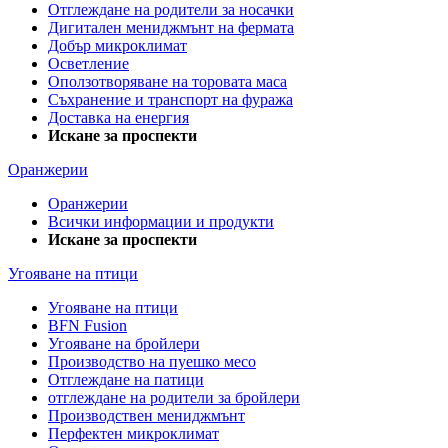
Отглеждане на родители за носачки
Дигитален мениджмънт на фермата
Добър микроклимат
Осветление
Оползотворяване на торовата маса
Съхранение и транспорт на фуража
Доставка на енергия
Искане за проспекти
Оранжерии
Оранжерии
Всички информации и продукти
Искане за проспекти
Угояване на птици
Угояване на птици
BFN Fusion
Угояване на бройлери
Производство на пуешко месо
Отглеждане на патици
отглеждане на родители за бройлери
Производствен мениджмънт
Перфектен микроклимат