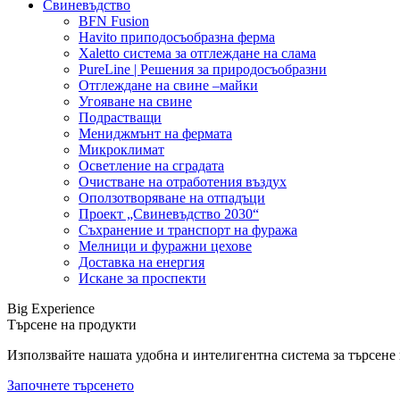
Свиневъдство
BFN Fusion
Havito приподосъобразна ферма
Xaletto система за отглеждане на слама
PureLine | Решения за природосъобразни
Отглеждане на свине –майки
Угояване на свине
Подрастващи
Мениджмънт на фермата
Микроклимат
Осветление на сградата
Очистване на отработения въздух
Оползотворяване на отпадъци
Проект „Свиневъдство 2030“
Съхранение и транспорт на фуража
Мелници и фуражни цехове
Доставка на енергия
Искане за проспекти
Big Experience
Търсене на продукти
Използвайте нашата удобна и интелигентна система за търсене н
Започнете търсенето