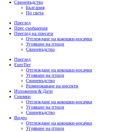
Свиневъдство
България
По света
Преглед
Прес съобщения
Преглед на пресата
Отглеждане на кокошки-носачки
Угояване на птици
Свиневъдство
Преглед
EuroTier
Отглеждане на кокошки-носачки
Угояване на птици
Свиневъдство
Размножаване на инсекти
Изложения & Дати
Снимки
Отглеждане на кокошки-носачки
Угояване на птици
Свиневъдство
Видео
Отглеждане на кокошки-носачки
Угояване на птици