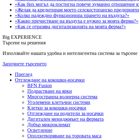
»Как бих могъл да постигна повече хуманно отношение 
»Желая да кредитирам моето селскостопанско предприяти
»Колко надеждно функционира прането на въздуха?«
»Какво пречистване на въздуха е нужно за моята ферма?«
»Как се отразява дигитализацията на моята ферма?«
Big EXPERIENCE
Търсене на решения
Използвайте нашата удобна и интелигентна система за търсене н
Започнете търсенето
Преглед
Отглеждане на кокошки-носачки
BFN Fusion
Подрастване на ярки
Многостранна волиерна система
Уголемени клетъчни системи
Клетки за кокошки-носачки
Отглеждане на родители за носачки
Дигитален мениджмънт на фермата
Добър микроклимат
Осветление
Оползотворяване на торовата маса