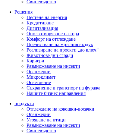
Свиневъдство
Решения
Пестене на енергия
Кредитиране
Дигитализация
Оползотворяване на тора
Комфорт на отглеждане
Пречистване на мръсния въздух
Реализиране на проекти „до ключ“
Животновъдни сгради
Кариери
Размножаване на инсекти
Оранжерии
Микроклимат
Осветление
Съхранение и транспорт на фуража
Нашите бизнес направления
продукти
Отглеждане на кокошки-носачки
Оранжерии
Угояване на птици
Размножаване на инсекти
Свиневъдство