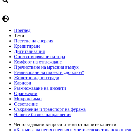
Преглед
Теми
Пестене на енергия
Кредитиране
Дигитализация
Оползотворяване на тора
Комфорт на отглеждане
Пречистване на мръсния въздух
Реализиране на проекти „до ключ“
Животновъдни сгради
Кариери
Размножаване на инсекти
Оранжерии
Микроклимат
Осветление
Съхранение и транспорт на фуража
Нашите бизнес направления
Често задавани въпроси и теми от нашите клиенти
»Как мога да пестя енергия в моето селскостопанско пре