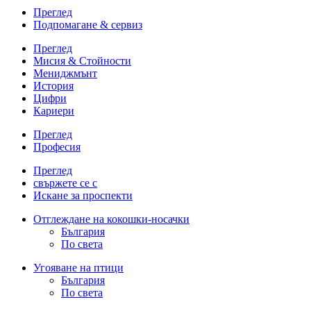
Преглед
Подпомагане & сервиз
Преглед
Мисия & Стойности
Мениджмънт
История
Цифри
Кариери
Преглед
Професия
Преглед
свържете се с
Искане за проспекти
Отглеждане на кокошки-носачки
България
По света
Угояване на птици
България
По света