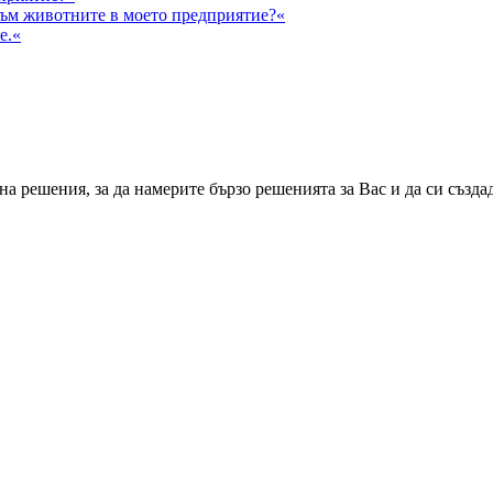
към животните в моето предприятие?«
е.«
а решения, за да намерите бързо решенията за Вас и да си създа