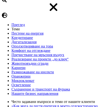
Преглед
Теми
Пестене на енергия
Кредитиране
Дигитализация
Оползотворяване на тора
Комфорт на отглеждане
Пречистване на мръсния въздух
Реализиране на проекти „до ключ“
Животновъдни сгради
Кариери
Размножаване на инсекти
Оранжерии
Микроклимат
Осветление
Съхранение и транспорт на фуража
Нашите бизнес направления
Често задавани въпроси и теми от нашите клиенти
»Как мога да пестя енергия в моето селскостопанско