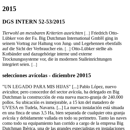
2015
DGS INTERN 52-53/2015
Tierwohl an messbaren Kriterien ausrichten
Friedrich Otto-
[...]
Lübker von der Fa. Big Dutchman International GmbH ging in
seinem Vortrag zur Haltung von Jung- und Legehennen ebenfalls
auf die Sicht der Verbraucher ein.
Otto-Lübker stellte als
[...]
Kotbänder und dazugehörige interne und externe
Trocknungssysteme vor, die in modernen Stalleinrichtungen
integriert seien.
[...]
selecciones avícolas - diciembre 20015
"UN LEGADO PARA MIS HIJAS" [...] Pablo López, nuevo
avicultor, pero conocedor del sector avícola, ha delegado en Big
Dutchman la construcción de esta nueva macro-granja de 240.000
pollos. Su ubicación es inmejorable, a 15 km del matadero de
UVESA en Tudela, Navarra. [...] La nueva instalación está situada
en una finca de unas 3,5 Ha, bien separada de cualquier otra granja
avícola y debidamente vallada en todo su perimetro. Tanto las naves
como todo su equipamiento han corrido a cargo de la empresa Big
Dutchman Ibèrica, una de las grandes especialistas en instalaciones