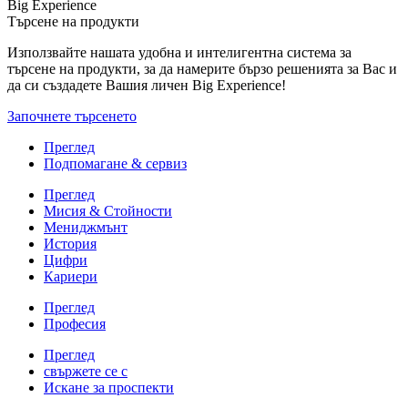
Big Experience
Търсене на продукти
Използвайте нашата удобна и интелигентна система за
търсене на продукти, за да намерите бързо решенията за Вас и
да си създадете Вашия личен Big Experience!
Започнете търсенето
Преглед
Подпомагане & сервиз
Преглед
Мисия & Стойности
Мениджмънт
История
Цифри
Кариери
Преглед
Професия
Преглед
свържете се с
Искане за проспекти