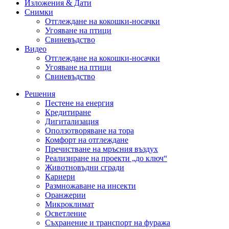
Изложения & Дати
Снимки
Отглеждане на кокошки-носачки
Угояване на птици
Свиневъдство
Видео
Отглеждане на кокошки-носачки
Угояване на птици
Свиневъдство
Решения
Пестене на енергия
Кредитиране
Дигитализация
Оползотворяване на тора
Комфорт на отглеждане
Пречистване на мръсния въздух
Реализиране на проекти „до ключ“
Животновъдни сгради
Кариери
Размножаване на инсекти
Оранжерии
Микроклимат
Осветление
Съхранение и транспорт на фуража