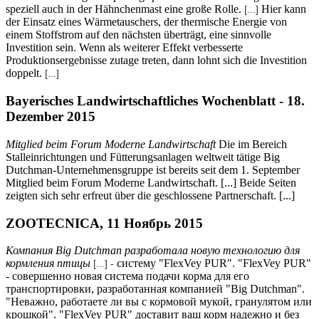
speziell auch in der Hähnchenmast eine große Rolle.
Hier kann
[...]
der Einsatz eines Wärmetauschers, der thermische Energie von
einem Stoffstrom auf den nächsten überträgt, eine sinnvolle
Investition sein. Wenn als weiterer Effekt verbesserte
Produktionsergebnisse zutage treten, dann lohnt sich die Investition
doppelt.
[...]
Bayerisches Landwirtschaftliches Wochenblatt - 18.
Dezember 2015
Mitglied beim Forum Moderne Landwirtschaft
Die im Bereich
Stalleinrichtungen und Fütterungsanlagen weltweit tätige Big
Dutchman-Unternehmensgruppe ist bereits seit dem 1. September
Mitglied beim Forum Moderne Landwirtschaft. [...] Beide Seiten
zeigten sich sehr erfreut über die geschlossene Partnerschaft. [...]
ZOOTECNICA, 11 Ноябрь 2015
Компания Big Dutchman разработала новую технологию для
кормления птицы
систему "FlexVey PUR". "FlexVey PUR"
[...] -
- совершенно новая система подачи корма для его
транспортировки, разработанная компанией "Big Dutchman".
"Неважно, работаете ли вы с кормовой мукой, гранулятом или
крошкой". "FlexVey PUR" доставит ваш корм надежно и без