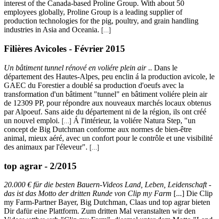
interest of the Canada-based Proline Group. With about 50
employees globally, Proline Group is a leading supplier of
production technologies for the pig, poultry, and grain handling
industries in Asia and Oceania.
[...]
Filières Avicoles - Février 2015
Un bâtiment tunnel rénové en voliére plein air
.. Dans le
département des Hautes-Alpes, peu enclin á la production avicole, le
GAEC du Forestier a doublé sa production d'oeufs avec la
transformation d'un bâtiment "tunnel" en bâtiment voliére plein air
de 12309 PP, pour répondre aux nouveaux marchés locaux obtenus
par Alpoeuf. Sans aide du département ni de la région, ils ont créé
un nouvel emploi.
Á l'intérieur, la voliére Natura Step, "un
[...]
concept de Big Dutchman conforme aux normes de bien-être
animal, mieux aéré, avec un confort pour le contrôle et une visibilité
des animaux par l'éleveur".
[...]
top agrar - 2/2015
20.000 € für die besten Bauern-Videos Land, Leben, Leidenschaft -
das ist das Motto der dritten Runde von Clip my Farm
[...] Die Clip
my Farm-Partner Bayer, Big Dutchman, Claas und top agrar bieten
Dir dafür eine Plattform. Zum dritten Mal veranstalten wir den