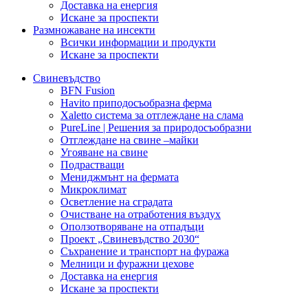
Доставка на енергия
Искане за проспекти
Размножаване на инсекти
Всички информации и продукти
Искане за проспекти
Свиневъдство
BFN Fusion
Havito приподосъобразна ферма
Xaletto система за отглеждане на слама
PureLine | Решения за природосъобразни
Отглеждане на свине –майки
Угояване на свине
Подрастващи
Мениджмънт на фермата
Микроклимат
Осветление на сградата
Очистване на отработения въздух
Оползотворяване на отпадъци
Проект „Свиневъдство 2030“
Съхранение и транспорт на фуража
Мелници и фуражни цехове
Доставка на енергия
Искане за проспекти