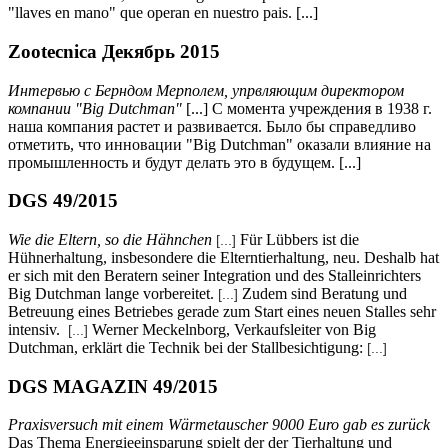
"llaves en mano" que operan en nuestro pais. [...]
Zootecnica Декябрь 2015
Интервью с Берндом Мерполем, упрвляющим директором
компании
"Big Dutchman"
[...] С момента учреждения в 1938 г.
наша компания растет и развивается. Было бы справедливо
отметить, что инновации "Big Dutchman" оказали влияние на
промышленность и будут делать это в будущем. [...]
DGS 49/2015
Wie die Eltern, so die Hähnchen
Für Lübbers ist die
[...]
Hühnerhaltung, insbesondere die Elterntierhaltung, neu. Deshalb hat
er sich mit den Beratern seiner Integration und des Stalleinrichters
Big Dutchman lange vorbereitet.
Zudem sind Beratung und
[...]
Betreuung eines Betriebes gerade zum Start eines neuen Stalles sehr
intensiv.
Werner Meckelnborg, Verkaufsleiter von Big
[...]
Dutchman, erklärt die Technik bei der Stallbesichtigung:
[...]
DGS MAGAZIN 49/2015
Praxisversuch mit einem Wärmetauscher 9000 Euro gab es zurück
Das Thema Energieeinsparung spielt der der Tierhaltung und