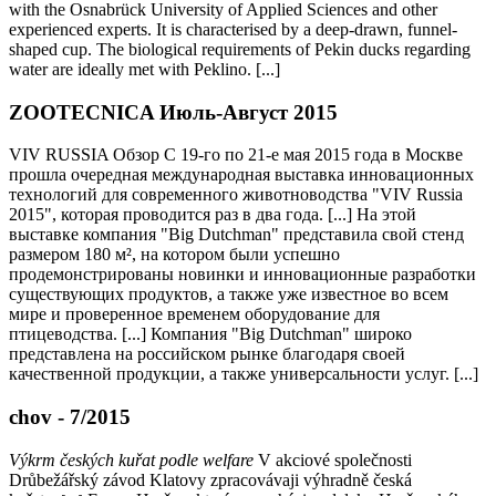
with the Osnabrück University of Applied Sciences and other
experienced experts. It is characterised by a deep-drawn, funnel-
shaped cup. The biological requirements of Pekin ducks regarding
water are ideally met with Peklino. [...]
ZOOTECNICA Июль-Август 2015
VIV RUSSIA Обзор С 19-го по 21-е мая 2015 года в Москве
прошла очередная международная выставка инновационных
технологий для современного животноводства "VIV Russia
2015", которая проводится раз в два года. [...] На этой
выставке компания "Big Dutchman" представила свой стенд
размером 180 м², на котором были успешно
продемонстрированы новинки и инновационные разработки
существующих продуктов, а также уже известное во всем
мире и проверенное временем оборудование для
птицеводства. [...] Компания "Big Dutchman" широко
представлена на российском рынке благодаря своей
качественной продукции, а также универсальности услуг. [...]
chov - 7/2015
Výkrm českých kuřat podle welfare
V akciové společnosti
Drůbežářský závod Klatovy zpracovávaji výhradně česká