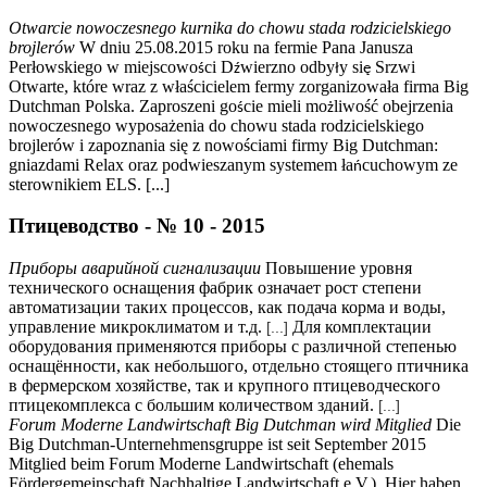
Otwarcie nowoczesnego kurnika do chowu stada rodzicielskiego
brojlerów
W dniu 25.08.2015 roku na fermie Pana Janusza
Perłowskiego w miejscowo
ci D
wierzno odby
y si
Srzwi
ś
ź
ł
ę
Otwarte, które wraz z właścicielem fermy zorganizowała firma Big
Dutchman Polska. Zaproszeni go
cie mieli mo
liwość obejrzenia
ś
ż
nowoczesnego wyposażenia do chowu stada rodzicielskiego
brojlerów i zapoznania się z nowościami firmy Big Dutchman:
gniazdami Relax oraz podwieszanym systemem ła
cuchowym ze
ń
sterownikiem ELS. [...]
Птицеводство - № 10 - 2015
Приборы аварийной сигнализации
Повышение уровня
технического оснащения фабрик означает рост степени
автоматизации таких процессов, как подача корма и воды,
управление микроклиматом и т.д.
Для комплектации
[...]
оборудования применяются приборы с различной степенью
оснащённости, как небольшого, отдельно стоящего птичника
в фермерском хозяйстве, так и крупного птицеводческого
птицекомплекса с большим количеством зданий.
[...]
Forum Moderne Landwirtschaft Big Dutchman wird Mitglied
Die
Big Dutchman-Unternehmensgruppe ist seit September 2015
Mitglied beim Forum Moderne Landwirtschaft (ehemals
Fördergemeinschaft Nachhaltige Landwirtschaft e.V.). Hier haben