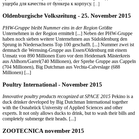
ущерба для качества от бункера к корпусу.
[...]
Oldenburgische Volkszeitung - 25. November 2015
PHW-Gruppe bleibt Nummer eins in der Region
Größte
Unternehmen in der Region ermittelt [...] Neben der PHW-Gruppe
haben noch sieben weitere Unternehmen aus Südoldenburg den
Sprung in Niedersachsens Top 100 geschafft. [...] Nummer zwei ist
demnach die Wernsing-Gruppe aus Essen/Oldenburg mit einem
Umsatz von 890 Millionen Euro vor dem Heidemark Mästerkreis
aus Ahlhorn/Garrel(740 Millionen), der Sprehe Gruppe aus Cappeln
(704 Millionen), Big Dutchman aus Vechta-Calveslage (688
Millionen) [...]
Poultry International - November 2015
Innovative poultry products recognized at SPACE 2015
Pekino is a
duck drinker developed by Big Dutchman International together
with the Osnabrück University of Applied Sciences and other
experts. It not only allows ducks to drink, but to wash their bills and
completely submerge their heads. [...]
ZOOTECNICA november 2015