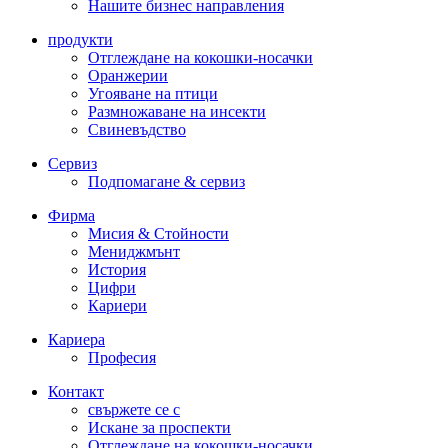
Нашите бизнес направления
продукти
Отглеждане на кокошки-носачки
Оранжерии
Угояване на птици
Размножаване на инсекти
Свиневъдство
Сервиз
Подпомагане & сервиз
Фирма
Мисия & Стойности
Мениджмънт
История
Цифри
Кариери
Кариера
Професия
Контакт
свържете се с
Искане за проспекти
Отглеждане на кокошки-носачки