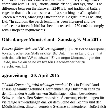
compliant with EU regulations, animalfriendly and hygienic. "The
difference between the Eurovent 2240-EU and traditional battery
cages in that this has a nest area and a stretching area", explained
Jeroen Kremers, Managing Director of BD Agriculture (Thailand)
Ltd. "In addition, the perch length has been increased and the
surface area for each bird has been increased to 750 cm2 to comply
with European requirements.
Oldenburger Münsterland - Samstag, 9. Mai 2015
Bauern fühlen sich von VW verunglimpft
[...] Auch Bernd Meerpohl,
Vorstandschef von Stalleinrichter Big Dutchman in Langförden hat
sich deshalb bei VW beschwert. Er verlangte Übersetzungen der
Texte, um sie an seine weltweiten Geschäftspartner zu
verschicken.
[...]
agrarzeitung - 30. April 2015
"Cloud-Computing wird wichtiger werden"
Das in Deutschland
ansässige familiengeführte Unternehmen Big Dutchman zählt zu
den führenden Ausrüstern von Stallanlagen. Einen besonderen
Schwerpunkt stellen Software-basierte Steuerungseinrichtungen für
vielfältige Anwendungen dar. Zu dem Stand der Technik und den
Möglichkeiten, diese in vernetzte Systeme zu integrieren, äußert sich