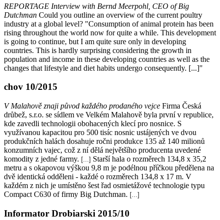
REPORTAGE Interview with Bernd Meerpohl, CEO of Big
Dutchman
Could you outline an overview of the current poultry
industry at a global level? "Consumption of animal protein has been
rising throughout the world now for quite a while. This development
is going to continue, but I am quite sure only in developing
countries. This is hardly surprising considering the growth in
population and income in these developing countries as well as the
changes that lifestyle and diet habits undergo consequently. [...]"
chov 10/2015
V Malahově znaji původ každého prodaného vejce
Firma Česká
drůbež, s.r.o. se sídlem ve Velkém Malahově byla první v republice,
kde zavedli technologii obohacených klecí pro nosnice. S
využívanou kapacitou pro 500 tisíc nosnic ustájených ve dvou
produkčních halách dosahuje ročni produkce 135 až 140 milionů
konzumních vajec, což z ní dělá největšího producenta uvedené
komodity z jedné farmy.
Starší hala o rozměrech 134,8 x 35,2
[...]
metru a s okapovou výškou 9,8 m je podélnou příčkou předělena na
dvě identická odděleni - každé o rozměrech 134,8 x 17 m. V
každém z nich je umístěno šest řad osmietážové technologie typu
Compact C630 of firmy Big Dutchman.
[...]
Informator Drobiarski 2015/10