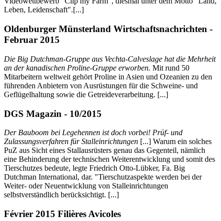
Videowettbewerb "Clip my Farm", diesmal unter dem Motto "Land,
Leben, Leidenschaft".[...]
Oldenburger Münsterland Wirtschaftsnachrichten -
Februar 2015
Die Big Dutchman-Gruppe aus Vechta-Calveslage hat die Mehrheit
an der kanadischen Proline-Gruppe erworben.
Mit rund 50
Mitarbeitern weltweit gehört Proline in Asien und Ozeanien zu den
führenden Anbietern von Ausrüstungen für die Schweine- und
Geflügelhaltung sowie die Getreideverarbeitung. [...]
DGS Magazin - 10/2015
Der Bauboom bei Legehennen ist doch vorbei! Prüf- und
Zulassungsverfahren für Stalleinrichtungen
[...] Warum ein solches
PuZ aus Sicht eines Stallausrüsters genau das Gegenteil, nämlich
eine Behinderung der technischen Weiterentwicklung und somit des
Tierschutzes bedeute, legte Friedrich Otto-Lübker, Fa. Big
Dutchman International, dar. "Tierschutzaspekte werden bei der
Weiter- oder Neuentwicklung von Stalleinrichtungen
selbstverständlich berücksichtigt. [...]
Février 2015 Filières Avicoles