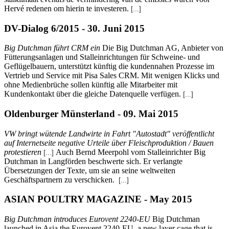
Hervé redenen om hierin te investeren.
[...]
DV-Dialog 6/2015 - 30. Juni 2015
Big Dutchman führt CRM ein
Die Big Dutchman AG, Anbieter von
Fütterungsanlagen und Stalleinrichtungen für Schweine- und
Geflügelbauern, unterstützt künftig die kundennahen Prozesse im
Vertrieb und Service mit Pisa Sales CRM. Mit wenigen Klicks und
ohne Medienbrüche sollen künftig alle Mitarbeiter mit
Kundenkontakt über die gleiche Datenquelle verfügen.
[...]
Oldenburger Münsterland - 09. Mai 2015
VW bringt wütende Landwirte in Fahrt "Autostadt" veröffentlicht
auf Internetseite negative Urteile über Fleischproduktion / Bauen
protestieren
Auch Bernd Meerpohl vom Stalleinrichter Big
[...]
Dutchman in Langförden beschwerte sich. Er verlangte
Übersetzungen der Texte, um sie an seine weltweiten
Geschäftspartnern zu verschicken.
[...]
ASIAN POULTRY MAGAZINE - May 2015
Big Dutchman introduces Eurovent 2240-EU
Big Dutchman
launched in Asia the Eurovent 2240-EU, a new layer cage that is