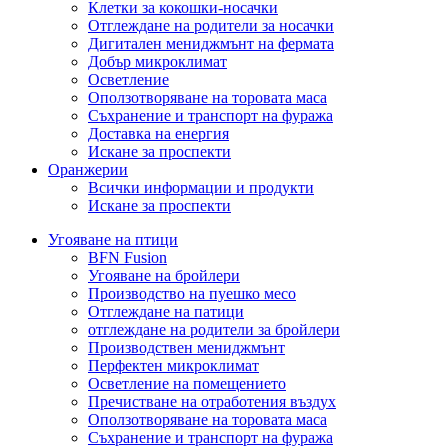
Клетки за кокошки-носачки
Отглеждане на родители за носачки
Дигитален мениджмънт на фермата
Добър микроклимат
Осветление
Оползотворяване на торовата маса
Съхранение и транспорт на фуража
Доставка на енергия
Искане за проспекти
Оранжерии
Всички информации и продукти
Искане за проспекти
Угояване на птици
BFN Fusion
Угояване на бройлери
Производство на пуешко месо
Отглеждане на патици
отглеждане на родители за бройлери
Производствен мениджмънт
Перфектен микроклимат
Осветление на помещението
Пречистване на отработения въздух
Оползотворяване на торовата маса
Съхранение и транспорт на фуража