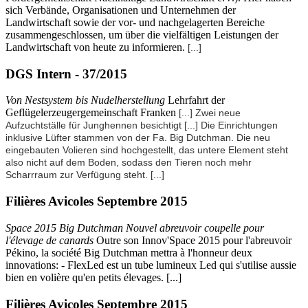
sich Verbände, Organisationen und Unternehmen der
Landwirtschaft sowie der vor- und nachgelagerten Bereiche
zusammengeschlossen, um über die vielfältigen Leistungen der
Landwirtschaft von heute zu informieren.
[...]
DGS Intern - 37/2015
Von Nestsystem bis Nudelherstellung
Lehrfahrt der
Geflügelerzeugergemeinschaft Franken
[...] Zwei neue
Aufzuchtställe für Junghennen besichtigt
[...]
Die Einrichtungen
inklusive Lüfter stammen von der Fa. Big Dutchman. Die neu
eingebauten Volieren sind hochgestellt, das untere Element steht
also nicht auf dem Boden, sodass den Tieren noch mehr
Scharrraum zur Verfügung steht.
[...]
Filières Avicoles Septembre 2015
Space 2015 Big Dutchman Nouvel abreuvoir coupelle pour
l'élevage de canards
Outre son Innov'Space 2015 pour l'abreuvoir
Pékino, la société Big Dutchman mettra à l'honneur deux
innovations: - FlexLed est un tube lumineux Led qui s'utilise aussie
bien en volière qu'en petits élevages. [...]
Filières Avicoles Septembre 2015