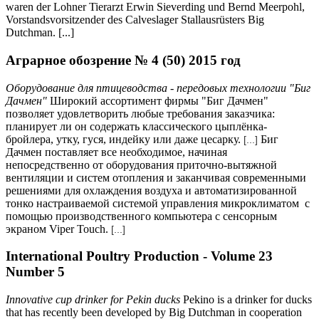
waren der Lohner Tierarzt Erwin Sieverding und Bernd Meerpohl,
Vorstandsvorsitzender des Calveslager Stallausrüsters Big
Dutchman. [...]
Аграрное обозрение № 4 (50) 2015 год
Оборудование для птицеводства - передовых технологии "Биг
Дачмен"
Широкий ассортимент фирмы "Биг Дачмен"
позволяет удовлетворить любые требования заказчика:
планирует ли он содержать классического цыплёнка-
бройлера, утку, гуся, индейку или даже цесарку.
Биг
[...]
Дачмен поставляет все необходимое, начиная
непосредственно от оборудования приточно-вытяжной
вентиляции и систем отопления и заканчивая современными
решениями для охлаждения воздуха и автоматизированной
тонко настраиваемой системой управления микроклиматом с
помощью производственного компьютера с сенсорным
экраном Viper Touch.
[...]
International Poultry Production - Volume 23
Number 5
Innovative cup drinker for Pekin ducks
Pekino is a drinker for ducks
that has recently been developed by Big Dutchman in cooperation