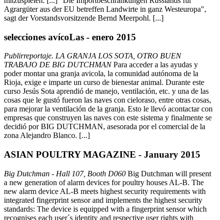
mitzuspielen. [...] "Die Importbeschränkungen Russlands für
Agrargüter aus der EU betreffen Landwirte in ganz Westeuropa",
sagt der Vorstandsvorsitzende Bernd Meerpohl. [...]
selecciones avícoLas - enero 2015
Publirreportaje. LA GRANJA LOS SOTA, OTRO BUEN
TRABAJO DE BIG DUTCHMAN
Para acceder a las ayudas y
poder montar una granja avicola, la comunidad autónoma de la
Rioja, exige e imparte un curso de bienestar animal. Durante este
curso Jesús Sota aprendió de manejo, ventilación, etc. y una de las
cosas que le gustó fueron las naves con cieloraso, entre otras cosas,
para mejorar la ventilación de la granja. Esto le llevó acontactar con
empresas que construyen las naves con este sistema y finalmente se
decidió por BIG DUTCHMAN, asesorada por el comercial de la
zona Alejandro Blanco. [...]
ASIAN POULTRY MAGAZINE - January 2015
Big Dutchman - Hall 107, Booth D060
Big Dutchman will present
a new generation of alarm devices for poultry houses AL-B. The
new alarm device AL-B meets highest security requirements with
integrated fingerprint sensor and implements the highest security
standards: The device is equipped with a fingerprint sensor which
recognises each user´s identity and respective user rights with