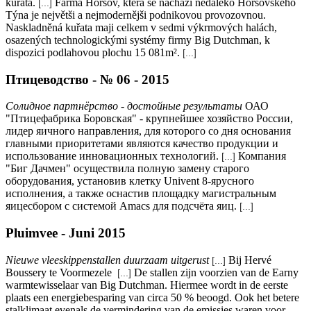
kuřata.
Farma Horšov, která se nacházi nedaleko Horšovského
[...]
Týna je největši a nejmodernějši podnikovou provozovnou.
Naskladněná kuřata maji celkem v sedmi výkrmových halách,
osazených technologickými systémy firmy Big Dutchman, k
dispozici podlahovou plochu 15 081m².
[...]
Птицеводство - № 06 - 2015
Солидное партнёрство - достойные результаты
ОАО
"Птицефабрика Боровская" - крупнейшее хозяйство России,
лидер яичного направления, для которого со дня основания
главными приоритетами являются качество продукции и
использование инновационных технологий.
Компания
[...]
"Биг Дачмен" осуществила полную замену старого
оборудования, установив клетку Univent 8-ярусного
исполнения, а также оснастив площадку магистральным
яицесбором с системой Amacs для подсчёта яиц.
[...]
Pluimvee - Juni 2015
Nieuwe vleeskippenstallen duurzaam uitgerust
Bij Hervé
[...]
Boussery te Voormezele
De stallen zijn voorzien van de Earny
[...]
warmtewisselaar van Big Dutchman. Hiermee wordt in de eerste
plaats een energiebesparing van circa 50 % beoogd. Ook het betere
stalklimaat evenals de vermindering van de emissies waren voor