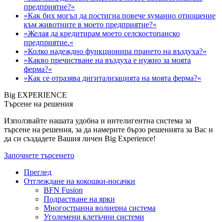
предприятие?«
»Как бих могъл да постигна повече хуманно отношение
към животните в моето предприятие?«
»Желая да кредитирам моето селскостопанско
предприятие.«
»Колко надеждно функционира прането на въздуха?«
»Какво пречистване на въздуха е нужно за моята
ферма?«
»Как се отразява дигитализацията на моята ферма?«
Big EXPERIENCE
Търсене на решения
Използвайте нашата удобна и интелигентна система за
търсене на решения, за да намерите бързо решенията за Вас и
да си създадете Вашия личен Big Experience!
Започнете търсенето
Преглед
Отглеждане на кокошки-носачки
BFN Fusion
Подрастване на ярки
Многостранна волиерна система
Уголемени клетъчни системи