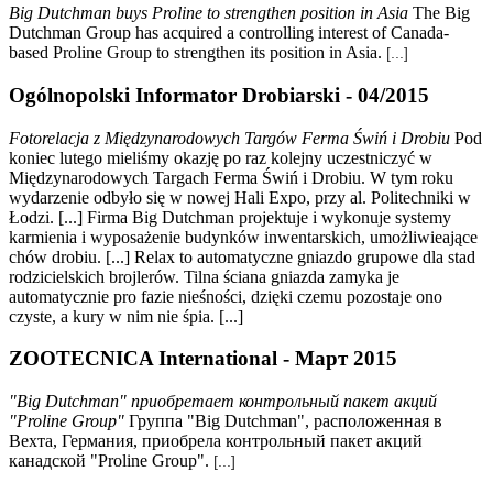
Big Dutchman buys Proline to strengthen position in Asia
The Big
Dutchman Group has acquired a controlling interest of Canada-
based Proline Group to strengthen its position in Asia.
[...]
Ogólnopolski Informator Drobiarski - 04/2015
Fotorelacja z Międzynarodowych Targów Ferma
Ś
wiń i Drobiu
Pod
koniec lutego mieliśmy okazję po raz kolejny uczestniczyć w
Międzynarodowych Targach Ferma Świń i Drobiu. W tym roku
wydarzenie odbyło się w nowej Hali Expo, przy al. Politechniki w
Łodzi. [...] Firma Big Dutchman projektuje i wykonuje systemy
karmienia i wyposażenie budynków inwentarskich, umożliwieające
chów drobiu. [...] Relax to automatyczne gniazdo grupowe dla stad
rodzicielskich brojlerów. Tilna ściana gniazda zamyka je
automatycznie pro fazie nieśności, dzięki czemu pozostaje ono
czyste, a kury w nim nie śpia. [...]
ZOOTECNICA International - Март 2015
"Big Dutchman" приобретает контрольный пакет акций
"Proline Group"
Группа "Big Dutchman", расположенная в
Вехта, Германия, приобрела контрольный пакет акций
канадской "Proline Group".
[...]