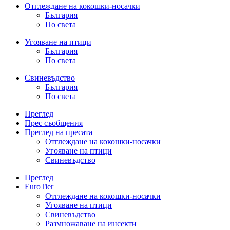
Отглеждане на кокошки-носачки
България
По света
Угояване на птици
България
По света
Свиневъдство
България
По света
Преглед
Прес съобщения
Преглед на пресата
Отглеждане на кокошки-носачки
Угояване на птици
Свиневъдство
Преглед
EuroTier
Отглеждане на кокошки-носачки
Угояване на птици
Свиневъдство
Размножаване на инсекти