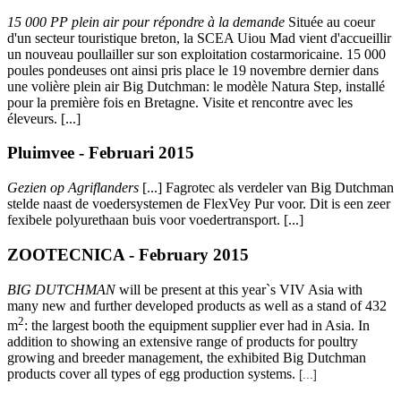
15 000 PP plein air pour répondre à la demande
Située au coeur
d'un secteur touristique breton, la SCEA Uiou Mad vient d'accueillir
un nouveau poullailler sur son exploitation costarmoricaine. 15 000
poules pondeuses ont ainsi pris place le 19 novembre dernier dans
une volière plein air Big Dutchman: le modèle Natura Step, installé
pour la première fois en Bretagne. Visite et rencontre avec les
éleveurs. [...]
Pluimvee - Februari 2015
Gezien op Agriflanders
[...]
Fagrotec als verdeler van Big Dutchman
stelde naast de voedersystemen de FlexVey Pur voor. Dit is een zeer
fexibele polyurethaan buis voor voedertransport. [...]
ZOOTECNICA - February 2015
BIG DUTCHMAN
will be present at this year`s VIV Asia with
many new and further developed products as well as a stand of 432
2
m
:
the largest booth the equipment supplier ever had in Asia. In
addition to showing an extensive range of products for poultry
growing and breeder management, the exhibited Big Dutchman
products cover all types of egg production systems.
[...]