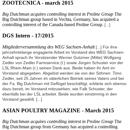
ZOOTECNICA - march 2015
Big Dutchman acquires controlling interest in Proline Group
The
Big Dutchman group based in Vechta, Germany, has acquired a
controlling interest of the Canada-based Proline Group.
[...]
DGS Intern - 17/2015
Mitgliederversammlung des WEG Sachsen-Anhalt
[...] Für ihre
jahrzehntelange engagierte Arbeit im Vorstand des WEG Sachsen-
Anhalt sprach ihr Vorsitzender Werner Gutzmer (Mitte) Wolfgang
Zedler von Zedler Farmservice (l.) sowie Jürgen Schuster von der
LSL Rhein-Main (r.) seinen Dank aus. Beide haben ihr Amt im
Vorstand abgegeben. Abgelöst werden sie von der Söhnen: Timo
Zedler, seit 25 Jahren im väterlichen Betrieb seines Vaters und bei
der Fa. Big Dutchman mit Geflügel beschäftigt, erklärte sich ebenso
dazu bereit, im Vorstand mitzuwirken, wie Falk Schuster, der
ebenfalls bei der LSL arbeitet. Beide wurden einstimmig in den
Vorstand gewählt.
[...]
ASIAN POULTRY MAGAZINE - March 2015
Big Dutchman acquires controlling interest in Proline Group
The
Big Dutchman group from Germany has acquired a controlling