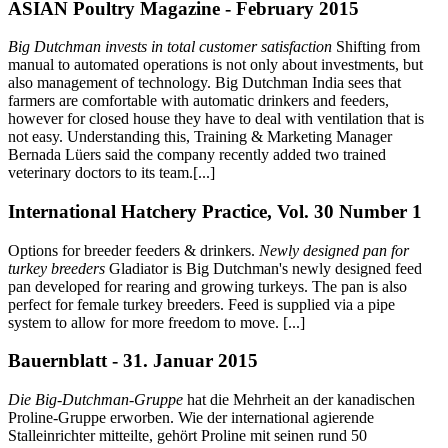
ASIAN Poultry Magazine - February 2015
Big Dutchman invests in total customer satisfaction
Shifting from
manual to automated operations is not only about investments, but
also management of technology. Big Dutchman India sees that
farmers are comfortable with automatic drinkers and feeders,
however for closed house they have to deal with ventilation that is
not easy. Understanding this, Training & Marketing Manager
Bernada Lüers said the company recently added two trained
veterinary doctors to its team.[...]
International Hatchery Practice, Vol. 30 Number 1
Options for breeder feeders & drinkers.
Newly designed pan for
turkey breeders
Gladiator is Big Dutchman's newly designed feed
pan developed for rearing and growing turkeys. The pan is also
perfect for female turkey breeders. Feed is supplied via a pipe
system to allow for more freedom to move. [...]
Bauernblatt - 31. Januar 2015
Die Big-Dutchman-Gruppe
hat die Mehrheit an der kanadischen
Proline-Gruppe erworben. Wie der international agierende
Stalleinrichter mitteilte, gehört Proline mit seinen rund 50