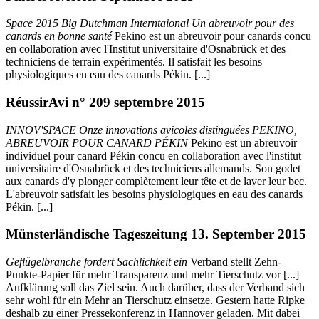
Space 2015 Big Dutchman Interntaional Un abreuvoir pour des
canards en bonne santé
Pekino est un abreuvoir pour canards concu
en collaboration avec l'Institut universitaire d'Osnabrück et des
techniciens de terrain expérimentés. Il satisfait les besoins
physiologiques en eau des canards Pékin. [...]
RéussirAvi n° 209 septembre 2015
INNOV'SPACE Onze innovations avicoles distinguées PEKINO,
ABREUVOIR POUR CANARD PÉKIN
Pekino est un abreuvoir
individuel pour canard Pékin concu en collaboration avec l'institut
universitaire d'Osnabrück et des techniciens allemands. Son godet
aux canards d'y plonger complètement leur tête et de laver leur bec.
L'abreuvoir satisfait les besoins physiologiques en eau des canards
Pékin. [...]
Münsterländische Tageszeitung 13. September 2015
Geflügelbranche fordert Sachlichkeit ein
Verband stellt Zehn-
Punkte-Papier für mehr Transparenz und mehr Tierschutz vor [...]
Aufklärung soll das Ziel sein. Auch darüber, dass der Verband sich
sehr wohl für ein Mehr an Tierschutz einsetze. Gestern hatte Ripke
deshalb zu einer Pressekonferenz in Hannover geladen. Mit dabei