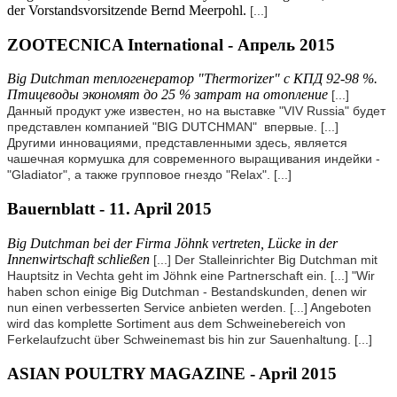
der Vorstandsvorsitzende Bernd Meerpohl.
[...]
ZOOTECNICA International - Апрель 2015
Big Dutchman теплогенератор "Thermorizer" с КПД 92-98 %.
Птицеводы экономят до 25 % затрат на отопление
[...]
Данный продукт уже известен, но на выставке "VIV Russia" будет
представлен компанией "BIG DUTCHMAN" впервые.
[...]
Другими инновациями, представленными здесь, является
чашечная кормушка для современного выращивания индейки -
"Gladiator", а также групповое гнездо "Relax".
[...]
Bauernblatt - 11. April 2015
Big Dutchman bei der Firma Jöhnk vertreten, Lücke in der
Innenwirtschaft schließen
[...] Der Stalleinrichter Big Dutchman mit
Hauptsitz in Vechta geht im Jöhnk eine Partnerschaft ein.
[...]
"Wir
haben schon einige Big Dutchman - Bestandskunden, denen wir
nun einen verbesserten Service anbieten werden.
[...] Angeboten
wird das komplette Sortiment aus dem Schweinebereich von
Ferkelaufzucht über Schweinemast bis hin zur Sauenhaltung.
[...]
ASIAN POULTRY MAGAZINE - April 2015