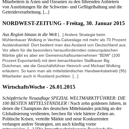
Mitarbeitern in Asien und Ozeanien zu den führenden Anbietern
von Ausrüstungen für die Schweine- und Geflügelhaltung und die
Getreideverarbeitung. [...]
NORDWEST-ZEITUNG - Freitag, 30. Januar 2015
Aus Region hinaus in die Welt
[...] Andere Strategie beim
Mühlenbauer Wolking in Vechta-Calveslage mit mehr als 70 Prozent
Auslandsanteil: Dort bedient man das Ausland von Deutschland aus.
Vor allem für die besonders herausfordernden osteuropäischen
Märkte gibt es aber ein Gemeinschaftsunternehmen "BDW" (100
Prozent Exportanteil) mit dem benachbarten Stallbauer Big
Dutchman, wie die Geschäfsführer Heinrich und Michael Wolking
erläutern. So kann man als mittelständischer Handwerksbetrieb (95)
Mitarbeiter auch in Russland punkten.
[...]
WirtschaftsWoche - 26.01.2015
Schöpferische Neuauflage SPEZIAL WELTMARKTFÜHRER: DIE
100 BESTEN MITTELSTÄNDLER
/ Nach zehn goldenen Jahren, in
denen die Champions des deutschen Mittelstandes prächtig an der
Globalisierung verdienten, brechen für viele härtere Zeiten an.
Politische Krisen, verteilte Märkte und neue Konkurrenten
verlangen andere Strategien, um auch künftig vorne