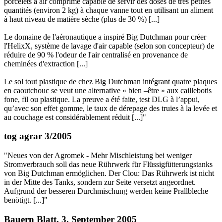
porcelets à air comprimé capable de servir des doses de très petites
quantités (environ 2 kg) à chaque vanne tout en utilisant un aliment
à haut niveau de matière sèche (plus de 30 %) [...]
Le domaine de l'aéronautique a inspiré Big Dutchman pour créer
l'HelixX, système de lavage d'air capable (selon son concepteur) de
réduire de 90 % l'odeur de l'air centralisé en provenance de
cheminées d'extraction [...]
Le sol tout plastique de chez Big Dutchman intégrant quatre plaques
en caoutchouc se veut une alternative « bien –être » aux caillebotis
fone, fil ou plastique. La preuve a été faite, test DLG à l’appui,
qu’avec son effet gomme, le taux de dérepage des truies à la levée et
au couchage est considérablement réduit [...]"
tog agrar 3/2005
"Neues von der Agromek - Mehr Mischleistung bei weniger
Stromverbrauch soll das neue Rührwerk für Flüssigfütterungstanks
von Big Dutchman ermöglichen. Der Clou: Das Rührwerk ist nicht
in der Mitte des Tanks, sondern zur Seite versetzt angeordnet.
Aufgrund der besseren Durchmischung werden keine Prallbleche
benötigt. [...]"
Bauern Blatt, 3. September 2005