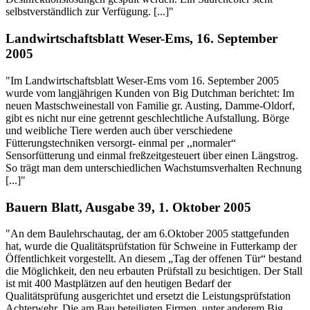
selbstverständlich zur Verfügung. [...]"
Landwirtschaftsblatt Weser-Ems, 16. September
2005
"Im Landwirtschaftsblatt Weser-Ems vom 16. September 2005
wurde vom langjährigen Kunden von Big Dutchman berichtet: Im
neuen Mastschweinestall von Familie gr. Austing, Damme-Oldorf,
gibt es nicht nur eine getrennt geschlechtliche Aufstallung. Börge
und weibliche Tiere werden auch über verschiedene
Fütterungstechniken versorgt- einmal per ,,normaler“
Sensorfütterung und einmal freßzeitgesteuert über einen Längstrog.
So trägt man dem unterschiedlichen Wachstumsverhalten Rechnung
[...]"
Bauern Blatt, Ausgabe 39, 1. Oktober 2005
"An dem Baulehrschautag, der am 6.Oktober 2005 stattgefunden
hat, wurde die Qualitätsprüfstation für Schweine in Futterkamp der
Öffentlichkeit vorgestellt. An diesem „Tag der offenen Tür“ bestand
die Möglichkeit, den neu erbauten Prüfstall zu besichtigen. Der Stall
ist mit 400 Mastplätzen auf den heutigen Bedarf der
Qualitätsprüfung ausgerichtet und ersetzt die Leistungsprüfstation
Achterwehr. Die am Bau beteiligten Firmen, unter anderem Big