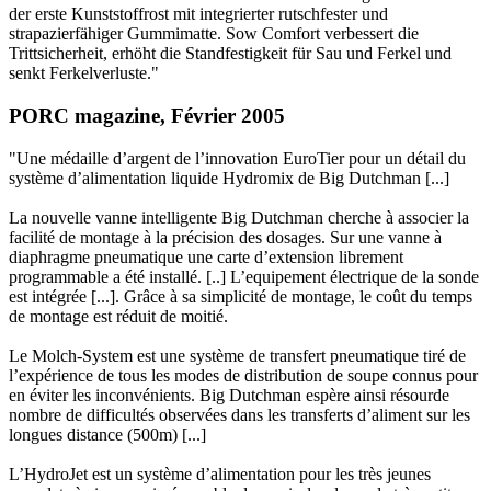
der erste Kunststoffrost mit integrierter rutschfester und
strapazierfähiger Gummimatte. Sow Comfort verbessert die
Trittsicherheit, erhöht die Standfestigkeit für Sau und Ferkel und
senkt Ferkelverluste."
PORC magazine, Février 2005
"Une médaille d’argent de l’innovation EuroTier pour un détail du
système d’alimentation liquide Hydromix de Big Dutchman [...]
La nouvelle vanne intelligente Big Dutchman cherche à associer la
facilité de montage à la précision des dosages. Sur une vanne à
diaphragme pneumatique une carte d’extension librement
programmable a été installé. [..] L’equipement électrique de la sonde
est intégrée [...]. Grâce à sa simplicité de montage, le coût du temps
de montage est réduit de moitié.
Le Molch-System est une système de transfert pneumatique tiré de
l’expérience de tous les modes de distribution de soupe connus pour
en éviter les inconvénients. Big Dutchman espère ainsi résourde
nombre de difficultés observées dans les transferts d’aliment sur les
longues distance (500m) [...]
L’HydroJet est un système d’alimentation pour les très jeunes