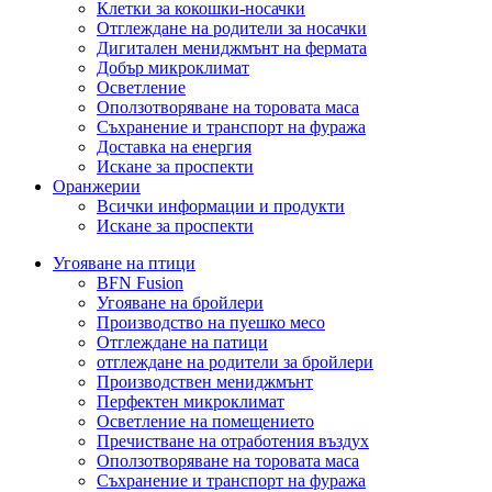
Клетки за кокошки-носачки
Отглеждане на родители за носачки
Дигитален мениджмънт на фермата
Добър микроклимат
Осветление
Оползотворяване на торовата маса
Съхранение и транспорт на фуража
Доставка на енергия
Искане за проспекти
Оранжерии
Всички информации и продукти
Искане за проспекти
Угояване на птици
BFN Fusion
Угояване на бройлери
Производство на пуешко месо
Отглеждане на патици
отглеждане на родители за бройлери
Производствен мениджмънт
Перфектен микроклимат
Осветление на помещението
Пречистване на отработения въздух
Оползотворяване на торовата маса
Съхранение и транспорт на фуража