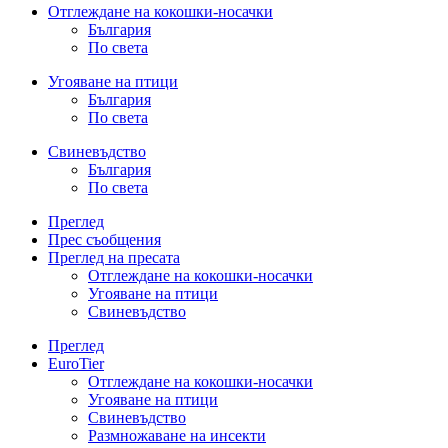
Отглеждане на кокошки-носачки
България
По света
Угояване на птици
България
По света
Свиневъдство
България
По света
Преглед
Прес съобщения
Преглед на пресата
Отглеждане на кокошки-носачки
Угояване на птици
Свиневъдство
Преглед
EuroTier
Отглеждане на кокошки-носачки
Угояване на птици
Свиневъдство
Размножаване на инсекти