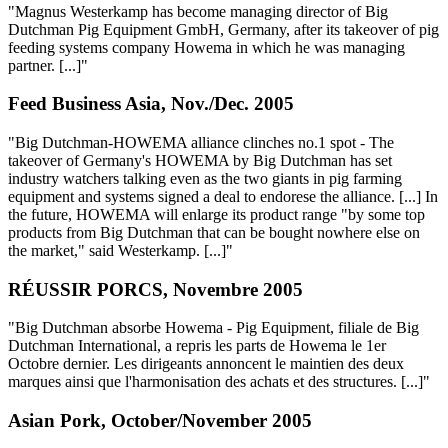
"Magnus Westerkamp has become managing director of Big
Dutchman Pig Equipment GmbH, Germany, after its takeover of pig
feeding systems company Howema in which he was managing
partner. [...]"
Feed Business Asia, Nov./Dec. 2005
"Big Dutchman-HOWEMA alliance clinches no.1 spot - The
takeover of Germany's HOWEMA by Big Dutchman has set
industry watchers talking even as the two giants in pig farming
equipment and systems signed a deal to endorese the alliance. [...] In
the future, HOWEMA will enlarge its product range "by some top
products from Big Dutchman that can be bought nowhere else on
the market," said Westerkamp. [...]"
RÉUSSIR PORCS, Novembre 2005
"Big Dutchman absorbe Howema - Pig Equipment, filiale de Big
Dutchman International, a repris les parts de Howema le 1er
Octobre dernier. Les dirigeants annoncent le maintien des deux
marques ainsi que l'harmonisation des achats et des structures. [...]"
Asian Pork, October/November 2005