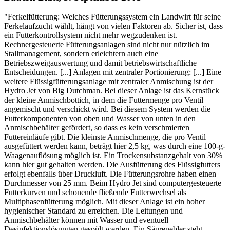
"Ferkelfütterung: Welches Fütterungssystem ein Landwirt für seine
Ferkelaufzucht wählt, hängt von vielen Faktoren ab. Sicher ist, dass
ein Futterkontrollsystem nicht mehr wegzudenken ist.
Rechnergesteuerte Fütterungsanlagen sind nicht nur nützlich im
Stallmanagement, sondern erleichtern auch eine
Betriebszweigauswertung und damit betriebswirtschaftliche
Entscheidungen. [...] Anlagen mit zentraler Portionierung: [...] Eine
weitere Flüssigfütterungsanlage mit zentraler Anmischung ist der
Hydro Jet von Big Dutchman. Bei dieser Anlage ist das Kernstück
der kleine Anmischbottich, in dem die Futtermenge pro Ventil
angemischt und verschickt wird. Bei diesem System werden die
Futterkomponenten von oben und Wasser von unten in den
Anmischbehälter gefördert, so dass es kein verschmierten
Futtereinläufe gibt. Die kleinste Anmischmenge, die pro Ventil
ausgefüttert werden kann, beträgt hier 2,5 kg, was durch eine 100-g-
Waagenauflösung möglich ist. Ein Trockensubstanzgehalt von 30%
kann hier gut gehalten werden. Die Ausfütterung des Flüssigfutters
erfolgt ebenfalls über Druckluft. Die Fütterungsrohre haben einen
Durchmesser von 25 mm. Beim Hydro Jet sind computergesteuerte
Futterkurven und schonende fließende Futterwechsel als
Multiphasenfütterung möglich. Mit dieser Anlage ist ein hoher
hygienischer Standard zu erreichen. Die Leitungen und
Anmischbehälter können mit Wasser und eventuell
Desinfektionslösungen gespült werden. Ein Säurenebler steht