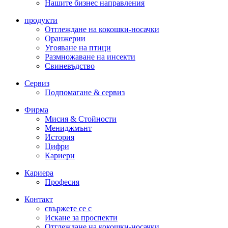
Нашите бизнес направления
продукти
Отглеждане на кокошки-носачки
Оранжерии
Угояване на птици
Размножаване на инсекти
Свиневъдство
Сервиз
Подпомагане & сервиз
Фирма
Мисия & Стойности
Мениджмънт
История
Цифри
Кариери
Кариера
Професия
Контакт
свържете се с
Искане за проспекти
Отглеждане на кокошки-носачки