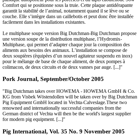
Comfort qui se positionne sous la truie. Cette plaque antidérapante
garantit la stabilité de l’animal, notamment quand il se lève ou se
couche. Elle s’intègre dans un caillebotis et peut donc être installée
facilement dans les installations existantes.
Le multiphase soupe version Big Dutchman-Big Dutchman propose
une version soupe de la distribution multiphase, l’Hydromix-
Multiphase, qui permet d’adapter chaque jour la composition des
aliments aux besoins des animaux. L’installation se compose de
deux soupières (èquipèes d’un nouvel agitateur suspendu en inox)
pour le mélange de base de chaque aliment, de deux pompes à
colimacon, de deux circuits et de deux vannes par auge. [...]"
Pork Journal, September/October 2005
"Big Dutchman takes over HOWEMA - HOWEMA GmbH & Co.
KG from Visbek Wöstendollen will be taken over by Big Dutchman
Pig Equipment GmbH located in Vechta-Calveslage.These two
renowned and internationally successful companies from the
German district of Vechta will then be the world's largest supplier
for modern pig equipment. [...]"
Pig International, Vol. 35 No. 9 November 2005