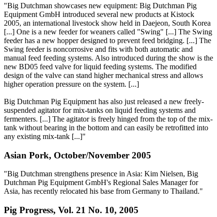
"Big Dutchman showcases new equipment: Big Dutchman Pig
Equipment GmbH introduced several new products at Kistock
2005, an international livestock show held in Daejeon, South Korea
[...] One is a new feeder for weaners called "Swing" [...] The Swing
feeder has a new hopper designed to prevent feed bridging. [...] The
Swing feeder is noncorrosive and fits with both automatic and
manual feed feeding systems. Also introduced during the show is the
new BD05 feed valve for liquid feeding systems. The modified
design of the valve can stand higher mechanical stress and allows
higher operation pressure on the system. [...]
Big Dutchman Pig Equipment has also just released a new freely-
suspended agitator for mix-tanks on liquid feeding systems and
fermenters. [...] The agitator is freely hinged from the top of the mix-
tank without bearing in the bottom and can easily be retrofitted into
any existing mix-tank [...]"
Asian Pork, October/November 2005
"Big Dutchman strengthens presence in Asia: Kim Nielsen, Big
Dutchman Pig Equipment GmbH's Regional Sales Manager for
Asia, has recently relocated his base from Germany to Thailand."
Pig Progress, Vol. 21 No. 10, 2005