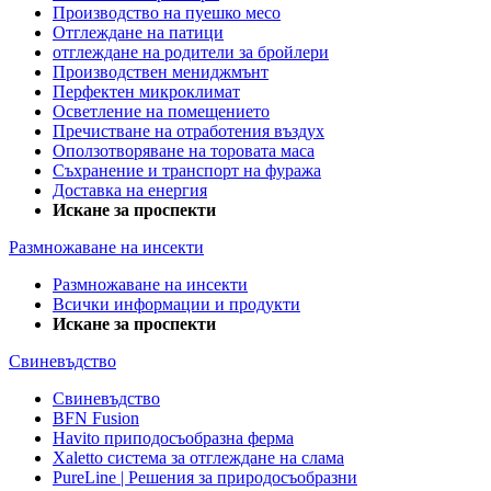
Производство на пуешко месо
Отглеждане на патици
отглеждане на родители за бройлери
Производствен мениджмънт
Перфектен микроклимат
Осветление на помещението
Пречистване на отработения въздух
Оползотворяване на торовата маса
Съхранение и транспорт на фуража
Доставка на енергия
Искане за проспекти
Размножаване на инсекти
Размножаване на инсекти
Всички информации и продукти
Искане за проспекти
Свиневъдство
Свиневъдство
BFN Fusion
Havito приподосъобразна ферма
Xaletto система за отглеждане на слама
PureLine | Решения за природосъобразни