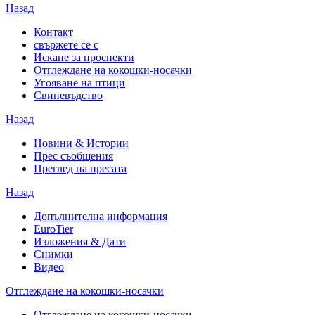
Назад
Контакт
свържете се с
Искане за проспекти
Отглеждане на кокошки-носачки
Угояване на птици
Свиневъдство
Назад
Новини & Истории
Прес съобщения
Преглед на пресата
Назад
Допълнителна информация
EuroTier
Изложения & Дати
Снимки
Видео
Отглеждане на кокошки-носачки
Отглеждане на кокошки-носачки