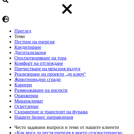
Преглед
Теми
Пестене на енергия
Кредитиране
Дигитализация
Оползотворяване на тора
Комфорт на отглеждане
Пречистване на мръсния въздух
Реализиране на проекти „до ключ“
Животновъдни сгради
Кариери
Размножаване на инсекти
Оранжерии
Микроклимат
Осветление
Съхранение и транспорт на фуража
Нашите бизнес направления
Често задавани въпроси и теми от нашите клиенти
»Как мога да пестя енергия в моето селскостопанско