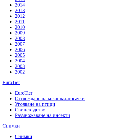
2014
2013
2012
2011
2010
2009
2008
2007
2006
2005
2004
2003
2002
EuroTier
EuroTier
Отглеждане на кокошки-носачки
Угояване на птици
Свиневъдство
Размножаване на инсекти
Снимки
Снимки