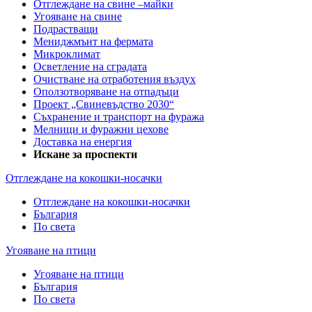
Отглеждане на свине –майки
Угояване на свине
Подрастващи
Мениджмънт на фермата
Микроклимат
Осветление на сградата
Очистване на отработения въздух
Оползотворяване на отпадъци
Проект „Свиневъдство 2030“
Съхранение и транспорт на фуража
Мелници и фуражни цехове
Доставка на енергия
Искане за проспекти
Отглеждане на кокошки-носачки
Отглеждане на кокошки-носачки
България
По света
Угояване на птици
Угояване на птици
България
По света