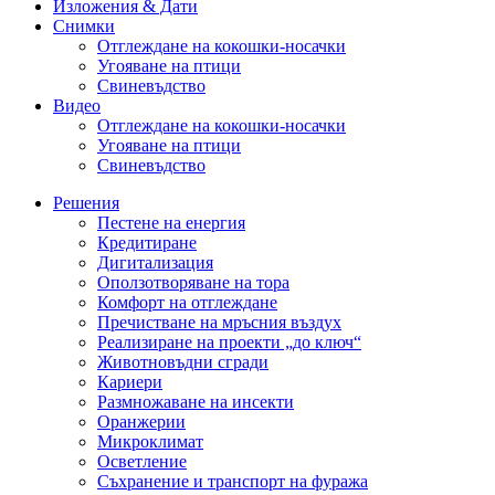
Изложения & Дати
Снимки
Отглеждане на кокошки-носачки
Угояване на птици
Свиневъдство
Видео
Отглеждане на кокошки-носачки
Угояване на птици
Свиневъдство
Решения
Пестене на енергия
Кредитиране
Дигитализация
Оползотворяване на тора
Комфорт на отглеждане
Пречистване на мръсния въздух
Реализиране на проекти „до ключ“
Животновъдни сгради
Кариери
Размножаване на инсекти
Оранжерии
Микроклимат
Осветление
Съхранение и транспорт на фуража