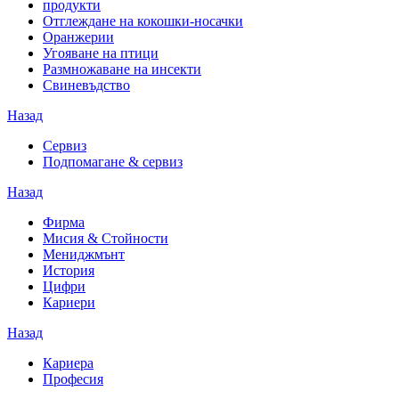
продукти
Отглеждане на кокошки-носачки
Оранжерии
Угояване на птици
Размножаване на инсекти
Свиневъдство
Назад
Сервиз
Подпомагане & сервиз
Назад
Фирма
Мисия & Стойности
Мениджмънт
История
Цифри
Кариери
Назад
Кариера
Професия