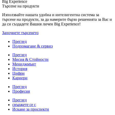
Big Experience
Търсене на продукти
Използвайте нашата удобна и интелигентна система за
търсене на продукти, за да намерите бързо решенията за Вас и
да си създадете Вашия личен Big Experience!
Започнете търсенето
Преглед
Подпомагане & сервиз
Преглед
Мисия & Стойности
Мениджмънт
История
Цифри
Кариери
Преглед
Професия
Преглед
свържете се с
Искане за проспекти