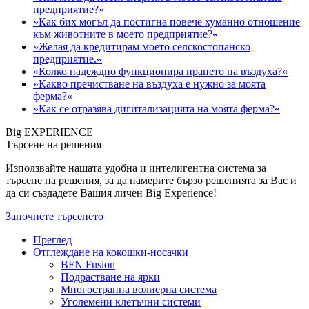
предприятие?«
»Как бих могъл да постигна повече хуманно отношение
към животните в моето предприятие?«
»Желая да кредитирам моето селскостопанско
предприятие.«
»Колко надеждно функционира прането на въздуха?«
»Какво пречистване на въздуха е нужно за моята
ферма?«
»Как се отразява дигитализацията на моята ферма?«
Big EXPERIENCE
Търсене на решения
Използвайте нашата удобна и интелигентна система за
търсене на решения, за да намерите бързо решенията за Вас и
да си създадете Вашия личен Big Experience!
Започнете търсенето
Преглед
Отглеждане на кокошки-носачки
BFN Fusion
Подрастване на ярки
Многостранна волиерна система
Уголемени клетъчни системи