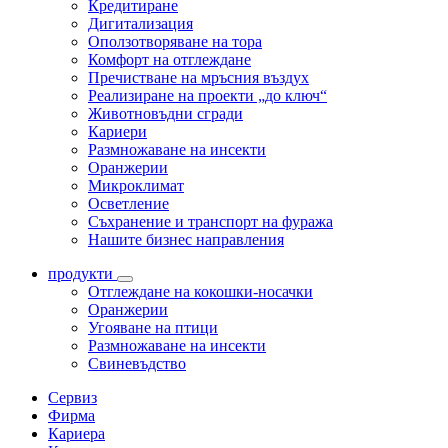
Кредитиране
Дигитализация
Оползотворяване на тора
Комфорт на отглеждане
Пречистване на мръсния въздух
Реализиране на проекти „до ключ“
Животновъдни сгради
Кариери
Размножаване на инсекти
Оранжерии
Микроклимат
Осветление
Съхранение и транспорт на фуража
Нашите бизнес направления
продукти
Отглеждане на кокошки-носачки
Оранжерии
Угояване на птици
Размножаване на инсекти
Свиневъдство
Сервиз
Фирма
Кариера