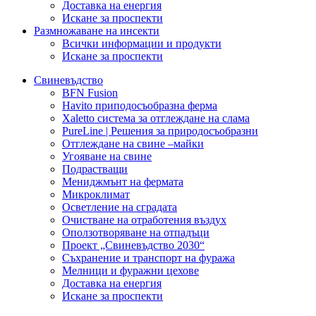
Доставка на енергия
Искане за проспекти
Размножаване на инсекти
Всички информации и продукти
Искане за проспекти
Свиневъдство
BFN Fusion
Havito приподосъобразна ферма
Xaletto система за отглеждане на слама
PureLine | Решения за природосъобразни
Отглеждане на свине –майки
Угояване на свине
Подрастващи
Мениджмънт на фермата
Микроклимат
Осветление на сградата
Очистване на отработения въздух
Оползотворяване на отпадъци
Проект „Свиневъдство 2030“
Съхранение и транспорт на фуража
Мелници и фуражни цехове
Доставка на енергия
Искане за проспекти