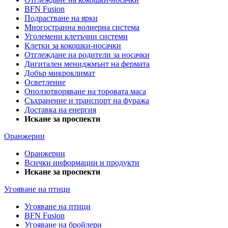
BFN Fusion
Подрастване на ярки
Многостранна волиерна система
Уголемени клетъчни системи
Клетки за кокошки-носачки
Отглеждане на родители за носачки
Дигитален мениджмънт на фермата
Добър микроклимат
Осветление
Оползотворяване на торовата маса
Съхранение и транспорт на фуража
Доставка на енергия
Искане за проспекти
Оранжерии
Оранжерии
Всички информации и продукти
Искане за проспекти
Угояване на птици
Угояване на птици
BFN Fusion
Угояване на бройлери