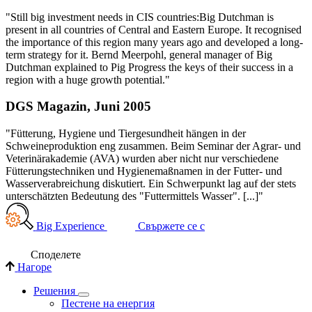
"Still big investment needs in CIS countries:Big Dutchman is
present in all countries of Central and Eastern Europe. It recognised
the importance of this region many years ago and developed a long-
term strategy for it. Bernd Meerpohl, general manager of Big
Dutchman explained to Pig Progress the keys of their success in a
region with a huge growth potential."
DGS Magazin, Juni 2005
"Fütterung, Hygiene und Tiergesundheit hängen in der
Schweineproduktion eng zusammen. Beim Seminar der Agrar- und
Veterinärakademie (AVA) wurden aber nicht nur verschiedene
Fütterungstechniken und Hygienemaßnamen in der Futter- und
Wasserverabreichung diskutiert. Ein Schwerpunkt lag auf der stets
unterschätzten Bedeutung des "Futtermittels Wasser". [...]"
Big Experience
Свържете се с
Споделете
Нагоре
Решения
Пестене на енергия