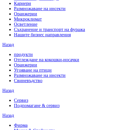
Кариери
Размножаване на инсекти
Оранжерии
Микроклимат
Осветление
Съхранение и транспорт на фуража
Нашите бизнес направления
Назад
продукти
Отглеждане на кокошки-носачки
Оранжерии
Угояване на птици
Размножаване на инсекти
Свиневъдство
Назад
Сервиз
Подпомагане & сервиз
Назад
Фирма