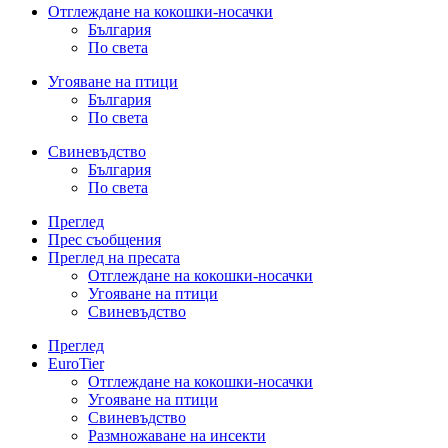
Отглеждане на кокошки-носачки
България
По света
Угояване на птици
България
По света
Свиневъдство
България
По света
Преглед
Прес съобщения
Преглед на пресата
Отглеждане на кокошки-носачки
Угояване на птици
Свиневъдство
Преглед
EuroTier
Отглеждане на кокошки-носачки
Угояване на птици
Свиневъдство
Размножаване на инсекти