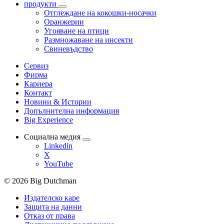
продукти
Отглеждане на кокошки-носачки
Оранжерии
Угояване на птици
Размножаване на инсекти
Свиневъдство
Сервиз
Фирма
Кариера
Контакт
Новини & Истории
Допълнителна информация
Big Experience
Социална медия
Linkedin
X
YouTube
© 2026 Big Dutchman
Издателско каре
Защита на данни
Отказ от права