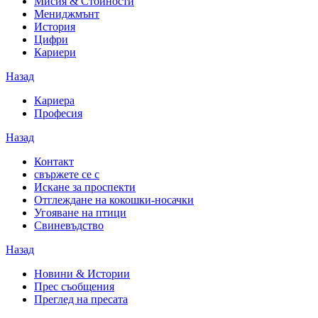
Мисия & Стойности
Мениджмънт
История
Цифри
Кариери
Назад
Кариера
Професия
Назад
Контакт
свържете се с
Искане за проспекти
Отглеждане на кокошки-носачки
Угояване на птици
Свиневъдство
Назад
Новини & Истории
Прес съобщения
Преглед на пресата