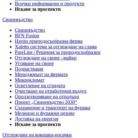
Всички информации и продукти
Искане за проспекти
Свиневъдство
Свиневъдство
BFN Fusion
Havito приподосъобразна ферма
Xaletto система за отглеждане на слама
PureLine | Решения за природосъобразни
Отглеждане на свине –майки
Угояване на свине
Подрастващи
Мениджмънт на фермата
Микроклимат
Осветление на сградата
Очистване на отработения въздух
Оползотворяване на отпадъци
Проект „Свиневъдство 2030“
Съхранение и транспорт на фуража
Мелници и фуражни цехове
Доставка на енергия
Искане за проспекти
Отглеждане на кокошки-носачки