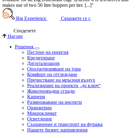
makes use of two 50 litre hoppers per tier. [...]"
Big Experience
Свържете се с
Споделете
Нагоре
Решения
Пестене на енергия
Кредитиране
Дигитализация
Оползотворяване на тора
Комфорт на отглеждане
Пречистване на мръсния въздух
Реализиране на проекти „до ключ“
Животновъдни сгради
Кариери
Размножаване на инсекти
Оранжерии
Микроклимат
Осветление
Съхранение и транспорт на фуража
Нашите бизнес направления