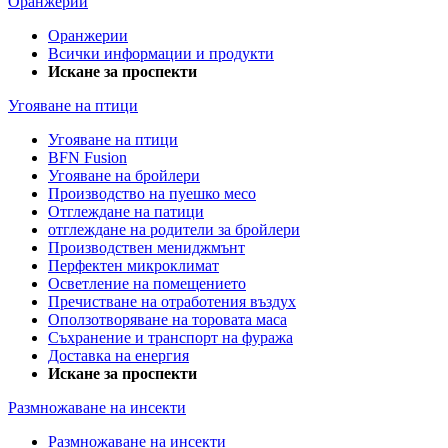
Оранжерии
Оранжерии
Всички информации и продукти
Искане за проспекти
Угояване на птици
Угояване на птици
BFN Fusion
Угояване на бройлери
Производство на пуешко месо
Отглеждане на патици
отглеждане на родители за бройлери
Производствен мениджмънт
Перфектен микроклимат
Осветление на помещението
Пречистване на отработения въздух
Оползотворяване на торовата маса
Съхранение и транспорт на фуража
Доставка на енергия
Искане за проспекти
Размножаване на инсекти
Размножаване на инсекти