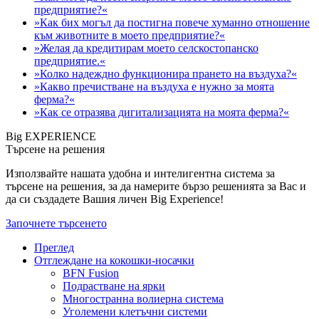
предприятие?«
»Как бих могъл да постигна повече хуманно отношение
към животните в моето предприятие?«
»Желая да кредитирам моето селскостопанско
предприятие.«
»Колко надеждно функционира прането на въздуха?«
»Какво пречистване на въздуха е нужно за моята
ферма?«
»Как се отразява дигитализацията на моята ферма?«
Big EXPERIENCE
Търсене на решения
Използвайте нашата удобна и интелигентна система за
търсене на решения, за да намерите бързо решенията за Вас и
да си създадете Вашия личен Big Experience!
Започнете търсенето
Преглед
Отглеждане на кокошки-носачки
BFN Fusion
Подрастване на ярки
Многостранна волиерна система
Уголемени клетъчни системи