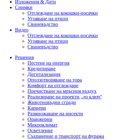
Изложения & Дати
Снимки
Отглеждане на кокошки-носачки
Угояване на птици
Свиневъдство
Видео
Отглеждане на кокошки-носачки
Угояване на птици
Свиневъдство
Решения
Пестене на енергия
Кредитиране
Дигитализация
Оползотворяване на тора
Комфорт на отглеждане
Пречистване на мръсния въздух
Реализиране на проекти „до ключ“
Животновъдни сгради
Кариери
Размножаване на инсекти
Оранжерии
Микроклимат
Осветление
Съхранение и транспорт на фуража