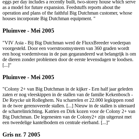
eggs per day includes a recently built, two-storey house which serve
as a model for future expansion. Feedstuffs reports about the
operation and plans of the faithful Big Dutchman customer, whose
houses incorporate Big Dutchman equipment. "
Pluimvee - Mei 2005
"VIV Asia - Bij Big Dutchman werd de FluxxBreeder voederpan
voorgesteld. Door een voerstroomsysteem van 360 graden wordt
een hoog voederniveau in de pan gegarandeerd wat belangrijk is om
de dieren zonder problemen door de eerste levensdagen te loodsen.
[...]"
Pluimvee - Mei 2005
"Colony 2+ van Big Dutchman in de kijker - Een half jaar geleden
zaten er nog vleeskippen in de stallen van de familie Kekenbosch -
De Reycke uit Rolleghem. Nu scharrelen er 22.000 legkippen rond
in de twee gerenoveerde stallen. [...] Nieuw in de stallen is uiteraard
de scharrelinrichting. Katrien en Dirk kozen voor de Colony 2+ van
Big Dutchman. De legenesten van de Colony2+ zijn uitgerust met
een tweedelige kantelbodem en centrale eierband. [...]"
Gris nr. 7 2005