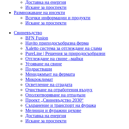
Доставка на енергия
Искане за проспекти
Размножаване на инсекти
Всички информации и продукти
Искане за проспекти
Свиневъдство
BFN Fusion
Havito приподосъобразна ферма
Xaletto система за отглеждане на слама
PureLine | Решения за природосъобразни
Отглеждане на свине –майки
Угояване на свине
Подрастващи
Мениджмънт на фермата
Микроклимат
Осветление на сградата
Очистване на отработения въздух
Оползотворяване на отпадъци
Проект „Свиневъдство 2030“
Съхранение и транспорт на фуража
Мелници и фуражни цехове
Доставка на енергия
Искане за проспекти