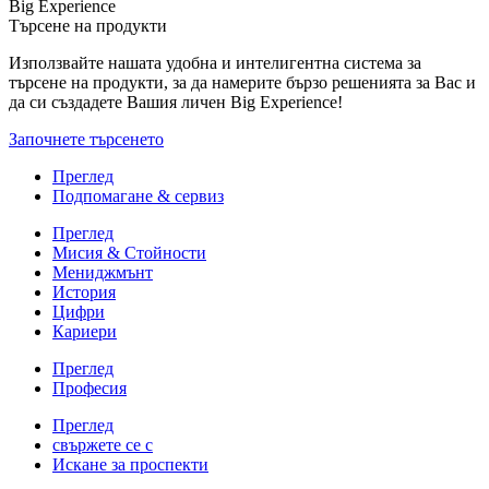
Big Experience
Търсене на продукти
Използвайте нашата удобна и интелигентна система за
търсене на продукти, за да намерите бързо решенията за Вас и
да си създадете Вашия личен Big Experience!
Започнете търсенето
Преглед
Подпомагане & сервиз
Преглед
Мисия & Стойности
Мениджмънт
История
Цифри
Кариери
Преглед
Професия
Преглед
свържете се с
Искане за проспекти