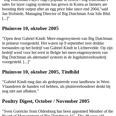
sales for layer caging systems has grown in Korea as farmers are
boosting their output after an egg price hike since end 2004,"said
Jan Hofstede, Managing Director of Big Dutchman Asia Sdn Bhd.
[...]"
Pluimvee 10, oktober 2005
"Open deur Gabriel Kindt: Meer-etagensysteem van Big Dutchman
in primeur voorgesteld. Het waren op 9 september zeer drukke
toestanden op het bedrijf van Gabriel Kindt in Lichtervelde. Op zijn
bedrijf werd voor het eerst in Belgie het meer-etagensysteem van
Big Dutchman als alternatief systeem in de legpluimveehouderij
voorgesteld. [...]"
Pluimvee 10, oktober 2005, Titelbild
"Gabriel Kindt mag dan als gedeputeerde voor landbouw in West-
Vlaanderen de handen vol hebben, als pluimveehouderer denkt hij
nog niet aan afhaken."
Poultry Digest, October / November 2005
"Sven Guericke from Oldenburg has been appointed Member of the
Board of Management of Big Dutchman AG. The 48-year-old