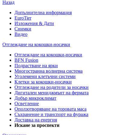
Назад
Допълнителна информация
EuroTier
Изложения & Дати
Снимки
Видео
Отглеждане на кокошки-носачки
Отглеждане на кокошки-носачки
BFN Fusion
Подрастване на ярки
Многостранна волиерна система
Уголемени клетъчни системи
Клетки за кокошки-носачки
Отглеждане на родители за носачки
Дигитален мениджмънт на фермата
Добър микроклимат
Осветление
Оползотворяване на торовата маса
Съхранение и транспорт на фуража
Доставка на енергия
Искане за проспекти