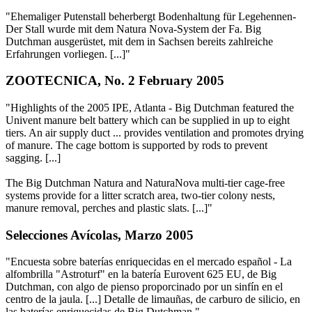
"Ehemaliger Putenstall beherbergt Bodenhaltung für Legehennen-
Der Stall wurde mit dem Natura Nova-System der Fa. Big
Dutchman ausgerüstet, mit dem in Sachsen bereits zahlreiche
Erfahrungen vorliegen. [...]"
ZOOTECNICA, No. 2 February 2005
"Highlights of the 2005 IPE, Atlanta - Big Dutchman featured the
Univent manure belt battery which can be supplied in up to eight
tiers. An air supply duct ... provides ventilation and promotes drying
of manure. The cage bottom is supported by rods to prevent
sagging. [...]
The Big Dutchman Natura and NaturaNova multi-tier cage-free
systems provide for a litter scratch area, two-tier colony nests,
manure removal, perches and plastic slats. [...]"
Selecciones Avícolas, Marzo 2005
"Encuesta sobre baterías enriquecidas en el mercado español - La
alfombrilla "Astroturf" en la batería Eurovent 625 EU, de Big
Dutchman, con algo de pienso proporcinado por un sinfín en el
centro de la jaula. [...] Detalle de limauñas, de carburo de silicio, en
las baterías enriquecidas de Big Dutchman."