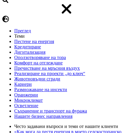
Преглед
Теми
Пестене на енергия
Кредитиране
Дигитализация
Оползотворяване на тора
Комфорт на отглеждане
Пречистване на мръсния въздух
Реализиране на проекти „до ключ“
Животновъдни сгради
Кариери
Размножаване на инсекти
Оранжерии
Микроклимат
Осветление
Съхранение и транспорт на фуража
Нашите бизнес направления
Често задавани въпроси и теми от нашите клиенти
»Как мога да пестя енергия в моето селскостопанско