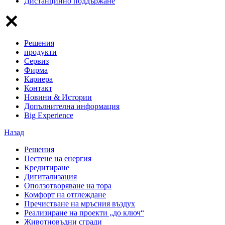
Дистанцинно поддържане
Решения
продукти
Сервиз
Фирма
Кариера
Контакт
Новини & Истории
Допълнителна информация
Big Experience
Назад
Решения
Пестене на енергия
Кредитиране
Дигитализация
Оползотворяване на тора
Комфорт на отглеждане
Пречистване на мръсния въздух
Реализиране на проекти „до ключ“
Животновъдни сгради