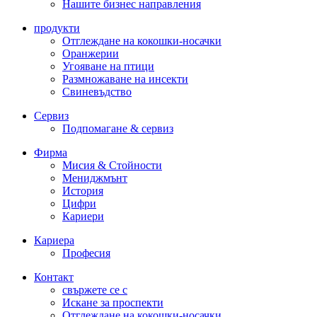
Нашите бизнес направления
продукти
Отглеждане на кокошки-носачки
Оранжерии
Угояване на птици
Размножаване на инсекти
Свиневъдство
Сервиз
Подпомагане & сервиз
Фирма
Мисия & Стойности
Мениджмънт
История
Цифри
Кариери
Кариера
Професия
Контакт
свържете се с
Искане за проспекти
Отглеждане на кокошки-носачки