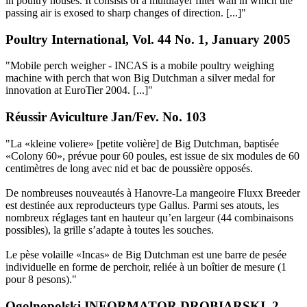
in poultry houses. It consists of a multilayer filter wall in which the
passing air is exosed to sharp changes of direction. [...]"
Poultry International, Vol. 44 No. 1, January 2005
"Mobile perch weigher - INCAS is a mobile poultry weighing
machine with perch that won Big Dutchman a silver medal for
innovation at EuroTier 2004. [...]"
Réussir Aviculture Jan/Fev. No. 103
"La «kleine voliere» [petite volière] de Big Dutchman, baptisée
«Colony 60», prévue pour 60 poules, est issue de six modules de 60
centimètres de long avec nid et bac de poussière opposés.
De nombreuses nouveautés à Hanovre-La mangeoire Fluxx Breeder
est destinée aux reproducteurs type Gallus. Parmi ses atouts, les
nombreux réglages tant en hauteur qu’en largeur (44 combinaisons
possibles), la grille s’adapte à toutes les souches.
Le pèse volaille «Incas» de Big Dutchman est une barre de pesée
individuelle en forme de perchoir, reliée à un boîtier de mesure (1
pour 8 pesons)."
Ogolnopolski INFORMATOR DROBIARSKI, 2,