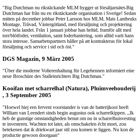
"Big Dutchman nu rikstäckande MLM bygger ut försäljarnätet-Big
Dutchman har från nu en rikstäckande organisation i Sverige! Sedan
mitten på december jobbar Peter Larsson hos MLM, Mats Lantbruks
Montage, Tråvad, Västergötland, med försäljning och projektering
över hela landet. Från 1 januari jobbar han heltid, framför allt med
torr/blötfoder, ventilation, samt foderhantering, som alltid varit hans
stora intresse. Samarbetspartners håller på att kontrakteras för lokal
försäljning och service i sid och öst."
DGS Magazin, 9 März 2005
"Über die moderne Volierenhaltung für Legehennen informiert eine
neue Broschüre des Stalleinrichters Big Dutchman."
Kooifan met scharrelhal (Natura), Pluimveehouderij
, 3 September 2005
"Hoewel hiej een fervent voorstander is van de batterijkooi heeft
William van Leendert sinds begin augustus ook scharrelkippen. ,,Ik
heb de gunstige omstandigheden benut om nu in scharrelhuisvesting
te investeren. Wachten tot later, als omschakelen écht moet, zou
betekenen dat ik driekwart jaar stil zou komen te liggen. Nu kon de
productie gewoon doorgaan“