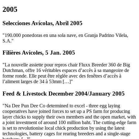
2005
Selecciones Avícolas, Abril 2005
"190.000 ponedoras en una sola nave, en Granja Padrino Vilela,
S.A."
Filières Avicoles, 5 Jan. 2005
"La nouvelle assiette pour repros chair Fluxx Breeder 360 de Big
Dutchman, offre 16 véritables espaces d’accès à sa mangeoire de
forme ronde. Elle peut être réglée avec des fenêtres d’accès à
l’aliment larges de 34 à 53mm […]"
Feed & Livestock December 2004/January 2005
"Na Dee Pun Dee Co determined to excel - three egg laying
cooperatives have joined forces to set up a PS farm for producing
layer chicks to supply their own members and the open market, with
a joint investment of around 100 million baht. The cutting-edge farm
is set to revolutionise local chick production by using the latest
technologies, battery cages for rearing breeders and a single-stage