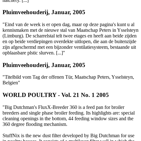
hatchery. [...]"
Pluimveehouderij, Januar, 2005
"Eind van de week is er open dag, maar op deze pagina's kunt u al
kennismaken met de nieuwe stal van Maatschap Peters in Ysselsteyn
(Limburg). De scharrelstal telt twee etages en heeft aan beide zijden
en op beide verdiepingen overdekte uitlopen, die aan de buitenzijde
zijn afgeschermd met een bijzonder ventilatiesysteem, bestaande uit
opblaasbare plstic slurven. [...]"
Pluimveehouderij, Januar, 2005
"Titelbild vom Tag der offenen Tür, Maatschap Peters, Ysselsteyn,
Belgien"
WORLD POULTRY - Vol. 21 No. 1 2005
"Big Dutchman's FluxX-Breeder 360 is a feed pan for broiler
breeders and single phase broiler feeding. Its highlights are: special
cleaning openings in the bottom, 44 feeding window sizes and the
360 degree flooding mechanism.
StuffNix is the new dust filter developed by Big Dutchman for use