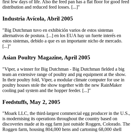
first few days of life. Also the feed pan has a flat floor for good feed
distribution and reduced feed losses. [...]"
Industria Avícola, Abril 2005
"Big Dutchman tuvo en exhibición varios de estos sistemas
alternativos de postura. [...] en los EUA hay un fuerte interés en
estos sistemas, debido a que es un importante nicho de mercado.
[...]"
Asian Poultry Magazine, April 2005
"Viper, a winner for Big Dutchman - Big Dutchman fielded a big
team an extensive range of poultry and pig equipment at the show.
In their poultry fold, Viper, a modular climate computer for use in
poultry houses stole the show together with the new RainMaker
cooling pad system and the hopper feeder. [...]"
Feedstuffs, May 2, 2005
"Moark LLC, the third-largest commercial egg producer in the U.S.,
is modernising its operations throughout the country based on
discoveries made at its egg farm just outside Roggen, Colorado. The
Roggen farm, housing 804,000 hens and cartoning 68,000 shell