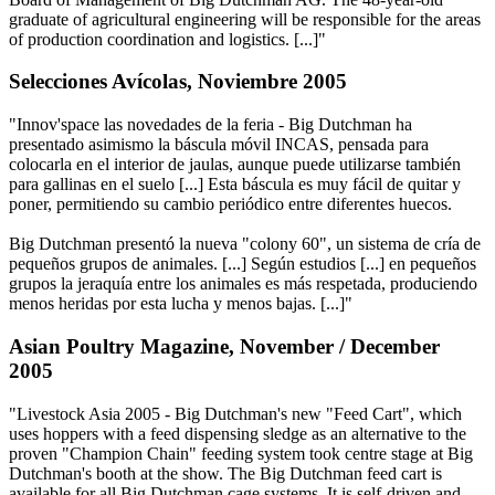
graduate of agricultural engineering will be responsible for the areas
of production coordination and logistics. [...]"
Selecciones Avícolas, Noviembre 2005
"Innov'space las novedades de la feria - Big Dutchman ha
presentado asimismo la báscula móvil INCAS, pensada para
colocarla en el interior de jaulas, aunque puede utilizarse también
para gallinas en el suelo [...] Esta báscula es muy fácil de quitar y
poner, permitiendo su cambio periódico entre diferentes huecos.
Big Dutchman presentó la nueva "colony 60", un sistema de cría de
pequeños grupos de animales. [...] Según estudios [...] en pequeños
grupos la jeraquía entre los animales es más respetada, produciendo
menos heridas por esta lucha y menos bajas. [...]"
Asian Poultry Magazine, November / December
2005
"Livestock Asia 2005 - Big Dutchman's new "Feed Cart", which
uses hoppers with a feed dispensing sledge as an alternative to the
proven "Champion Chain" feeding system took centre stage at Big
Dutchman's booth at the show. The Big Dutchman feed cart is
available for all Big Dutchman cage systems. It is self-driven and