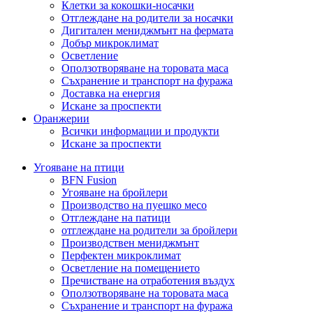
Клетки за кокошки-носачки
Отглеждане на родители за носачки
Дигитален мениджмънт на фермата
Добър микроклимат
Осветление
Оползотворяване на торовата маса
Съхранение и транспорт на фуража
Доставка на енергия
Искане за проспекти
Оранжерии
Всички информации и продукти
Искане за проспекти
Угояване на птици
BFN Fusion
Угояване на бройлери
Производство на пуешко месо
Отглеждане на патици
отглеждане на родители за бройлери
Производствен мениджмънт
Перфектен микроклимат
Осветление на помещението
Пречистване на отработения въздух
Оползотворяване на торовата маса
Съхранение и транспорт на фуража