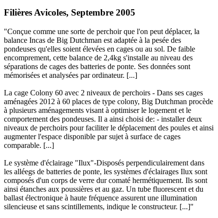
Filières Avicoles, Septembre 2005
"Conçue comme une sorte de perchoir que l'on peut déplacer, la
balance Incas de Big Dutchman est adaptée à la pesée des
pondeuses qu'elles soient élevées en cages ou au sol. De faible
encomprement, cette balance de 2,4kg s'installe au niveau des
séparations de cages des batteries de ponte. Ses données sont
mémorisées et analysées par ordinateur. [...]
La cage Colony 60 avec 2 niveaux de perchoirs - Dans ses cages
aménagées 2012 à 60 places de type colony, Big Dutchman procède
à plusieurs aménagements visant à optimiser le logement et le
comportement des pondeuses. Il a ainsi choisi de: - installer deux
niveaux de perchoirs pour faciliter le déplacement des poules et ainsi
augmenter l'espace disponible par sujet à surface de cages
comparable. [...]
Le système d'éclairage "Ilux"-Disposés perpendiculairement dans
les alléegs de batteries de ponte, les systèmes d'éclairages Ilux sont
composés d'un corps de verre dur comaté hermétiquement. Ils sont
ainsi étanches aux poussières et au gaz. Un tube fluorescent et du
ballast électronique à haute fréquence assurent une illumination
silencieuse et sans scintillements, indique le constructeur. [...]"