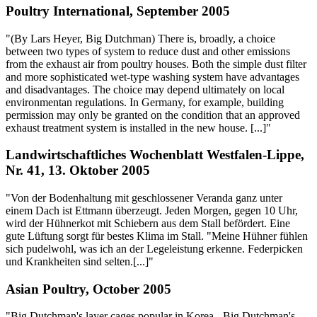
Poultry International, September 2005
"(By Lars Heyer, Big Dutchman) There is, broadly, a choice
between two types of system to reduce dust and other emissions
from the exhaust air from poultry houses. Both the simple dust filter
and more sophisticated wet-type washing system have advantages
and disadvantages. The choice may depend ultimately on local
environmentan regulations. In Germany, for example, building
permission may only be granted on the condition that an approved
exhaust treatment system is installed in the new house. [...]"
Landwirtschaftliches Wochenblatt Westfalen-Lippe,
Nr. 41, 13. Oktober 2005
"Von der Bodenhaltung mit geschlossener Veranda ganz unter
einem Dach ist Ettmann überzeugt. Jeden Morgen, gegen 10 Uhr,
wird der Hühnerkot mit Schiebern aus dem Stall befördert. Eine
gute Lüftung sorgt für bestes Klima im Stall. "Meine Hühner fühlen
sich pudelwohl, was ich an der Legeleistung erkenne. Federpicken
und Krankheiten sind selten.[...]"
Asian Poultry, October 2005
"Big Dutchman's layer cages popular in Korea - Big Dutchman's