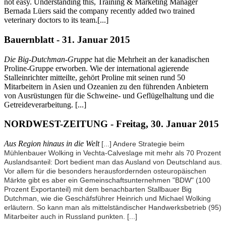
not easy. Understanding this, Training & Marketing Manager
Bernada Lüers said the company recently added two trained
veterinary doctors to its team.[...]
Bauernblatt - 31. Januar 2015
Die Big-Dutchman-Gruppe
hat die Mehrheit an der kanadischen
Proline-Gruppe erworben. Wie der international agierende
Stalleinrichter mitteilte, gehört Proline mit seinen rund 50
Mitarbeitern in Asien und Ozeanien zu den führenden Anbietern
von Ausrüstungen für die Schweine- und Geflügelhaltung und die
Getreideverarbeitung. [...]
NORDWEST-ZEITUNG - Freitag, 30. Januar 2015
Aus Region hinaus in die Welt
[...] Andere Strategie beim
Mühlenbauer Wolking in Vechta-Calveslage mit mehr als 70 Prozent
Auslandsanteil: Dort bedient man das Ausland von Deutschland aus.
Vor allem für die besonders herausfordernden osteuropäischen
Märkte gibt es aber ein Gemeinschaftsunternehmen "BDW" (100
Prozent Exportanteil) mit dem benachbarten Stallbauer Big
Dutchman, wie die Geschäfsführer Heinrich und Michael Wolking
erläutern. So kann man als mittelständischer Handwerksbetrieb (95)
Mitarbeiter auch in Russland punkten.
[...]