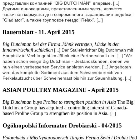
представлен компанией "BIG DUTCHMAN" впервые.
[...]
Другими инновациями, представленными здесь, является
чашечная кормушка для современного выращивания индейки -
"Gladiator", а также групповое гнездо "Relax".
[...]
Bauernblatt - 11. April 2015
Big Dutchman bei der Firma Jöhnk vertreten, Lücke in der
Innenwirtschaft schließen
[...] Der Stalleinrichter Big Dutchman mit
Hauptsitz in Vechta geht im Jöhnk eine Partnerschaft ein.
[...]
"Wir
haben schon einige Big Dutchman - Bestandskunden, denen wir
nun einen verbesserten Service anbieten werden.
[...] Angeboten
wird das komplette Sortiment aus dem Schweinebereich von
Ferkelaufzucht über Schweinemast bis hin zur Sauenhaltung.
[...]
ASIAN POULTRY MAGAZINE - April 2015
Big Dutchman buys Proline to strengthen position in Asia
The Big
Dutchman Group has acquired a controlling interest of Canada-
based Proline Group to strengthen its position in Asia.
[...]
Ogólnopolski Informator Drobiarski - 04/2015
Fotorelacja z Międzynarodowych Targów Ferma
Ś
wiń i Drobiu
Pod