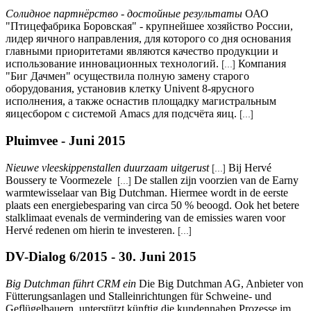
Солидное партнёрство - достойные результаты
ОАО
"Птицефабрика Боровская" - крупнейшее хозяйство России,
лидер яичного направления, для которого со дня основания
главными приоритетами являются качество продукции и
использование инновационных технологий.
Компания
[...]
"Биг Дачмен" осуществила полную замену старого
оборудования, установив клетку Univent 8-ярусного
исполнения, а также оснастив площадку магистральным
яицесбором с системой Amacs для подсчёта яиц.
[...]
Pluimvee - Juni 2015
Nieuwe vleeskippenstallen duurzaam uitgerust
Bij Hervé
[...]
Boussery te Voormezele
De stallen zijn voorzien van de Earny
[...]
warmtewisselaar van Big Dutchman. Hiermee wordt in de eerste
plaats een energiebesparing van circa 50 % beoogd. Ook het betere
stalklimaat evenals de vermindering van de emissies waren voor
Hervé redenen om hierin te investeren.
[...]
DV-Dialog 6/2015 - 30. Juni 2015
Big Dutchman führt CRM ein
Die Big Dutchman AG, Anbieter von
Fütterungsanlagen und Stalleinrichtungen für Schweine- und
Geflügelbauern, unterstützt künftig die kundennahen Prozesse im