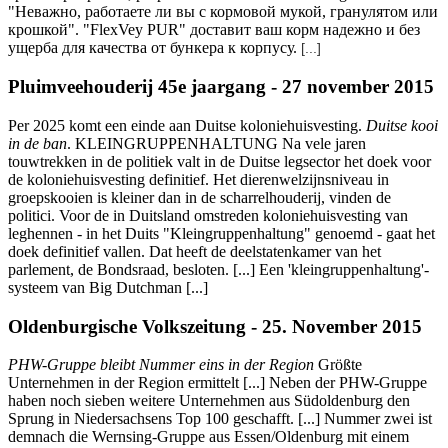
"Неважно, работаете ли вы с кормовой мукой, гранулятом или
крошкой". "FlexVey PUR" доставит ваш корм надежно и без
ущерба для качества от бункера к корпусу.
[...]
Pluimveehouderij 45e jaargang - 27 november 2015
Per 2025 komt een einde aan Duitse koloniehuisvesting.
Duitse kooi
in de ban
. KLEINGRUPPENHALTUNG Na vele jaren
touwtrekken in de politiek valt in de Duitse legsector het doek voor
de koloniehuisvesting definitief. Het dierenwelzijnsniveau in
groepskooien is kleiner dan in de scharrelhouderij, vinden de
politici. Voor de in Duitsland omstreden koloniehuisvesting van
leghennen - in het Duits "Kleingruppenhaltung" genoemd - gaat het
doek definitief vallen. Dat heeft de deelstatenkamer van het
parlement, de Bondsraad, besloten. [...] Een 'kleingruppenhaltung'-
systeem van Big Dutchman [...]
Oldenburgische Volkszeitung - 25. November 2015
PHW-Gruppe bleibt Nummer eins in der Region
Größte
Unternehmen in der Region ermittelt [...] Neben der PHW-Gruppe
haben noch sieben weitere Unternehmen aus Südoldenburg den
Sprung in Niedersachsens Top 100 geschafft. [...] Nummer zwei ist
demnach die Wernsing-Gruppe aus Essen/Oldenburg mit einem