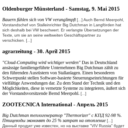
Oldenburger Münsterland - Samstag, 9. Mai 2015
Bauern fühlen sich von VW verunglimpft
[...] Auch Bernd Meerpohl,
Vorstandschef von Stalleinrichter Big Dutchman in Langförden hat
sich deshalb bei VW beschwert. Er verlangte Übersetzungen der
Texte, um sie an seine weltweiten Geschäftspartner zu
verschicken.
[...]
agrarzeitung - 30. April 2015
"Cloud-Computing wird wichtiger werden"
Das in Deutschland
ansässige familiengeführte Unternehmen Big Dutchman zählt zu
den führenden Ausrüstern von Stallanlagen. Einen besonderen
Schwerpunkt stellen Software-basierte Steuerungseinrichtungen für
vielfältige Anwendungen dar. Zu dem Stand der Technik und den
Möglichkeiten, diese in vernetzte Systeme zu integrieren, äußert sich
der Vorstandsvorsitzende Bernd Meerpohl.
[...]
ZOOTECNICA International - Апрель 2015
Big Dutchman теплогенератор "Thermorizer" с КПД 92-98 %.
Птицеводы экономят до 25 % затрат на отопление
[...]
Данный продукт уже известен, но на выставке "VIV Russia" будет