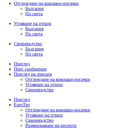
Отглеждане на кокошки-носачки
България
По света
Угояване на птици
България
По света
Свиневъдство
България
По света
Преглед
Прес съобщения
Преглед на пресата
Отглеждане на кокошки-носачки
Угояване на птици
Свиневъдство
Преглед
EuroTier
Отглеждане на кокошки-носачки
Угояване на птици
Свиневъдство
Размножаване на инсекти