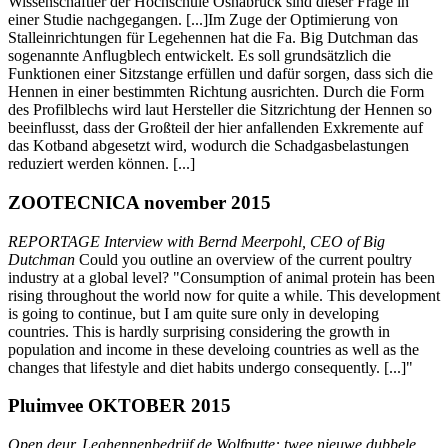
Wissenschaftler der Hochschule Osnabrück sind dieser Frage in
einer Studie nachgegangen. [...]Im Zuge der Optimierung von
Stalleinrichtungen für Legehennen hat die Fa. Big Dutchman das
sogenannte Anflugblech entwickelt. Es soll grundsätzlich die
Funktionen einer Sitzstange erfüllen und dafür sorgen, dass sich die
Hennen in einer bestimmten Richtung ausrichten. Durch die Form
des Profilblechs wird laut Hersteller die Sitzrichtung der Hennen so
beeinflusst, dass der Großteil der hier anfallenden Exkremente auf
das Kotband abgesetzt wird, wodurch die Schadgasbelastungen
reduziert werden können. [...]
ZOOTECNICA november 2015
REPORTAGE Interview with Bernd Meerpohl, CEO of Big
Dutchman
Could you outline an overview of the current poultry
industry at a global level? "Consumption of animal protein has been
rising throughout the world now for quite a while. This development
is going to continue, but I am quite sure only in developing
countries. This is hardly surprising considering the growth in
population and income in these develoing countries as well as the
changes that lifestyle and diet habits undergo consequently. [...]"
Pluimvee OKTOBER 2015
Open deur. Leghennenbedrijf de Wolfputte: twee nieuwe dubbele