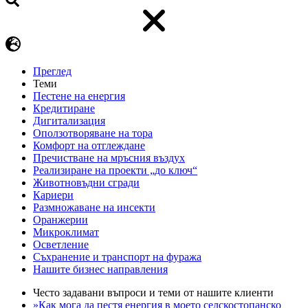
Преглед
Теми
Пестене на енергия
Кредитиране
Дигитализация
Оползотворяване на тора
Комфорт на отглеждане
Пречистване на мръсния въздух
Реализиране на проекти „до ключ“
Животновъдни сгради
Кариери
Размножаване на инсекти
Оранжерии
Микроклимат
Осветление
Съхранение и транспорт на фуража
Нашите бизнес направления
Често задавани въпроси и теми от нашите клиенти
»Как мога да пестя енергия в моето селскостопанско