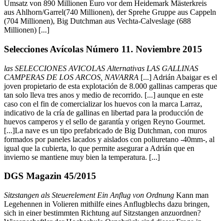
Umsatz von 890 Millionen Euro vor dem Heidemark Mästerkreis
aus Ahlhorn/Garrel(740 Millionen), der Sprehe Gruppe aus Cappeln
(704 Millionen), Big Dutchman aus Vechta-Calveslage (688
Millionen) [...]
Selecciones Avícolas Número 11. Noviembre 2015
las SELECCIONES AVICOLAS Alternativas LAS GALLINAS
CAMPERAS DE LOS ARCOS, NAVARRA
[...] Adrián Abaigar es el
joven propietario de esta explotación de 8.000 gallinas camperas que
tan solo lleva tres anos y medio de recorrido. [...] aunque en este
caso con el fin de comercializar los huevos con la marca Larraz,
indicativo de la cría de gallinas en libertad para la producción de
huevos camperos y el sello de garantía y origen Reyno Gourmet.
[...]La nave es un tipo prefabricado de Big Dutchman, con muros
formados por paneles lacados y aislados con poliuretano -40mm-, al
igual que la cubierta, lo que permite asegurar a Adrián que en
invierno se mantiene muy bien la temperatura. [...]
DGS Magazin 45/2015
Sitzstangen als Steuerelement Ein Anflug von Ordnung
Kann man
Legehennen in Volieren mithilfe eines Anflugblechs dazu bringen,
sich in einer bestimmten Richtung auf Sitzstangen anzuordnen?