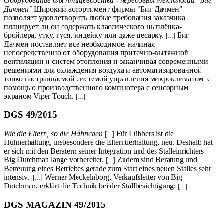
Оборудование для птицеводства - передовых технологии "Биг
Дачмен"
Широкий ассортимент фирмы "Биг Дачмен"
позволяет удовлетворить любые требования заказчика:
планирует ли он содержать классического цыплёнка-
бройлера, утку, гуся, индейку или даже цесарку.
Биг
[...]
Дачмен поставляет все необходимое, начиная
непосредственно от оборудования приточно-вытяжной
вентиляции и систем отопления и заканчивая современными
решениями для охлаждения воздуха и автоматизированной
тонко настраиваемой системой управления микроклиматом с
помощью производственного компьютера с сенсорным
экраном Viper Touch.
[...]
DGS 49/2015
Wie die Eltern, so die Hähnchen
Für Lübbers ist die
[...]
Hühnerhaltung, insbesondere die Elterntierhaltung, neu. Deshalb hat
er sich mit den Beratern seiner Integration und des Stalleinrichters
Big Dutchman lange vorbereitet.
Zudem sind Beratung und
[...]
Betreuung eines Betriebes gerade zum Start eines neuen Stalles sehr
intensiv.
Werner Meckelnborg, Verkaufsleiter von Big
[...]
Dutchman, erklärt die Technik bei der Stallbesichtigung:
[...]
DGS MAGAZIN 49/2015