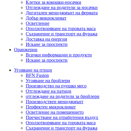
Клетки за кокошки-носачки
Отглеждане на родители за носачки
Дигитален мениджмънт на фермата
Добър микроклимат
Осветление
Оползотворяване на торовата маса
Съхранение и транспорт на фуража
Доставка на енергия
Искане за проспекти
Оранжерии
Всички информации и продукти
Искане за проспекти
Угояване на птици
BFN Fusion
Угояване на бройлери
Производство на пуешко месо
Отглеждане на патици
отглеждане на родители за бройлери
Производствен мениджмънт
Перфектен микроклимат
Осветление на помещението
Пречистване на отработения въздух
Оползотворяване на торовата маса
Съхранение и транспорт на фуража