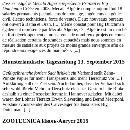
dossier: Algérie Mecafa Algerie représente Prinzen et Big
Dutchman
Créée en 2008, Mecafa Algérie compte aujourd'hui 18
salariés permanents (techniciens de montage, ingénieurs en génie
civil, électro techniciens, force de vente). Deux nouveaux bureaux
ont ouvert à Batna et Oran. [...] Même constat pour Big Dutchman
également représenté par Mecafa Algérie, <<l'Algérie est un marché
en fort développement et nous avons de nombreux projets en cours
de réalisation certains de grandes capacités mais nous sommes en
mesure de satisfaire aux projets de moins grande envergure afin de
répondre aux exigences du marché>>. [...]
Münsterländische Tageszeitung 13. September 2015
Geflügelbranche fordert Sachlichkeit ein
Verband stellt Zehn-
Punkte-Papier für mehr Transparenz und mehr Tierschutz vor [...]
Aufklärung soll das Ziel sein. Auch darüber, dass der Verband sich
sehr wohl für ein Mehr an Tierschutz einsetze. Gestern hatte Ripke
deshalb zu einer Pressekonferenz in Hannover geladen. Mit dabei
waren der Lohner Tierarzt Erwin Sieverding und Bernd Meerpohl,
Vorstandsvorsitzender des Calveslager Stallausrüsters Big
Dutchman. [...]
ZOOTECNICA Июль-Август 2015