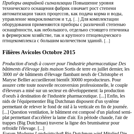
Приборы аварийной сигнализации
Повышение уровня
технического оснащения фабрик означает рост степени
автоматизации таких процессов, как подача корма и воды,
управление микроклиматом и т.д.
Для комплектации
[...]
оборудования применяются приборы с различной степенью
оснащённости, как небольшого, отдельно стоящего птичника
в фермерском хозяйстве, так и крупного птицеводческого
птицекомплекса с большим количеством зданий.
[...]
Filières Avicoles Octobre 2015
Production d'oeufs à couver pour l'industrie pharmaceutique Des
bâtiments d'élevage faits maison
Sortis de terre en juillet dernier, les
3000 m² de bâtiments d'élevage flambant neufs de Christophe et
Maryse Bellier accueilleront bientôt 30000 reproducteurs. Pour
assurer cette toute nouvelle reconversion professionnelle, le couple
d'éleveurs a misé sur un secteur en développement: la production
d'oeufs à destination de l'industrie pharmaceutique. [...] Enfin, les
nids de l'équipementier Big Dutchman disposent d'un système
permettant de relever le fond de nid à la verticale en fin de journée.
[...] Question ventilation, le bâtiment est composé d'un plafond semi-
plat permettant d'accélérer la lame d'air. En période chaude, l'air de
trappes (Big Dutchman) traverse la ligne des brumisateur pour
refroidir l'élevage. [...]
Forum Moderne Landwirtschaft Big Dutchman wird Mitglied
Die