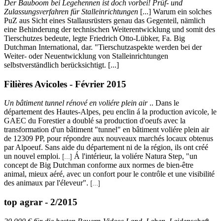
Der Bauboom bei Legehennen ist doch vorbei! Prüf- und
Zulassungsverfahren für Stalleinrichtungen
[...] Warum ein solches
PuZ aus Sicht eines Stallausrüsters genau das Gegenteil, nämlich
eine Behinderung der technischen Weiterentwicklung und somit des
Tierschutzes bedeute, legte Friedrich Otto-Lübker, Fa. Big
Dutchman International, dar. "Tierschutzaspekte werden bei der
Weiter- oder Neuentwicklung von Stalleinrichtungen
selbstverständlich berücksichtigt. [...]
Filières Avicoles - Février 2015
Un bâtiment tunnel rénové en voliére plein air
.. Dans le
département des Hautes-Alpes, peu enclin á la production avicole, le
GAEC du Forestier a doublé sa production d'oeufs avec la
transformation d'un bâtiment "tunnel" en bâtiment voliére plein air
de 12309 PP, pour répondre aux nouveaux marchés locaux obtenus
par Alpoeuf. Sans aide du département ni de la région, ils ont créé
un nouvel emploi.
Á l'intérieur, la voliére Natura Step, "un
[...]
concept de Big Dutchman conforme aux normes de bien-être
animal, mieux aéré, avec un confort pour le contrôle et une visibilité
des animaux par l'éleveur".
[...]
top agrar - 2/2015