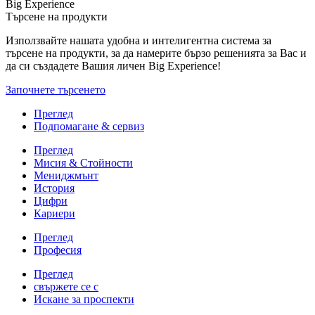
Big Experience
Търсене на продукти
Използвайте нашата удобна и интелигентна система за
търсене на продукти, за да намерите бързо решенията за Вас и
да си създадете Вашия личен Big Experience!
Започнете търсенето
Преглед
Подпомагане & сервиз
Преглед
Мисия & Стойности
Мениджмънт
История
Цифри
Кариери
Преглед
Професия
Преглед
свържете се с
Искане за проспекти