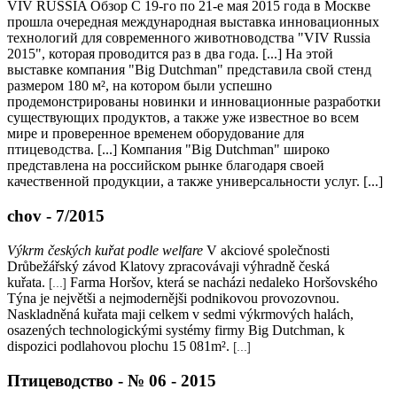
VIV RUSSIA Обзор С 19-го по 21-е мая 2015 года в Москве
прошла очередная международная выставка инновационных
технологий для современного животноводства "VIV Russia
2015", которая проводится раз в два года. [...] На этой
выставке компания "Big Dutchman" представила свой стенд
размером 180 м², на котором были успешно
продемонстрированы новинки и инновационные разработки
существующих продуктов, а также уже известное во всем
мире и проверенное временем оборудование для
птицеводства. [...] Компания "Big Dutchman" широко
представлена на российском рынке благодаря своей
качественной продукции, а также универсальности услуг. [...]
chov - 7/2015
Výkrm českých kuřat podle welfare
V akciové společnosti
Drůbežářský závod Klatovy zpracovávaji výhradně česká
kuřata.
Farma Horšov, která se nacházi nedaleko Horšovského
[...]
Týna je největši a nejmodernějši podnikovou provozovnou.
Naskladněná kuřata maji celkem v sedmi výkrmových halách,
osazených technologickými systémy firmy Big Dutchman, k
dispozici podlahovou plochu 15 081m².
[...]
Птицеводство - № 06 - 2015