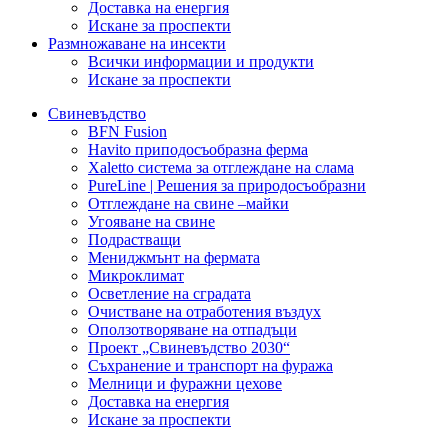
Доставка на енергия
Искане за проспекти
Размножаване на инсекти
Всички информации и продукти
Искане за проспекти
Свиневъдство
BFN Fusion
Havito приподосъобразна ферма
Xaletto система за отглеждане на слама
PureLine | Решения за природосъобразни
Отглеждане на свине –майки
Угояване на свине
Подрастващи
Мениджмънт на фермата
Микроклимат
Осветление на сградата
Очистване на отработения въздух
Оползотворяване на отпадъци
Проект „Свиневъдство 2030“
Съхранение и транспорт на фуража
Мелници и фуражни цехове
Доставка на енергия
Искане за проспекти