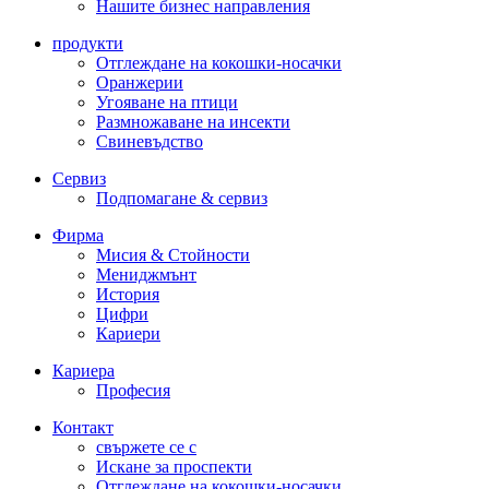
Нашите бизнес направления
продукти
Отглеждане на кокошки-носачки
Оранжерии
Угояване на птици
Размножаване на инсекти
Свиневъдство
Сервиз
Подпомагане & сервиз
Фирма
Мисия & Стойности
Мениджмънт
История
Цифри
Кариери
Кариера
Професия
Контакт
свържете се с
Искане за проспекти
Отглеждане на кокошки-носачки