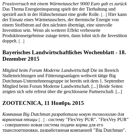
Praxisversuch mit einem Wärmetauscher 9000 Euro gab es zurück
Das Thema Energieeinsparung spielt der der Tierhaltung und
speziell auch in der Hähnchenmast eine große Rolle.
Hier kann
[...]
der Einsatz eines Wärmetauschers, der thermische Energie von
einem Stoffstrom auf den nächsten überträgt, eine sinnvolle
Investition sein. Wenn als weiterer Effekt verbesserte
Produktionsergebnisse zutage treten, dann lohnt sich die Investition
doppelt.
[...]
Bayerisches Landwirtschaftliches Wochenblatt - 18.
Dezember 2015
Mitglied beim Forum Moderne Landwirtschaft
Die im Bereich
Stalleinrichtungen und Fütterungsanlagen weltweit tätige Big
Dutchman-Unternehmensgruppe ist bereits seit dem 1. September
Mitglied beim Forum Moderne Landwirtschaft. [...] Beide Seiten
zeigten sich sehr erfreut über die geschlossene Partnerschaft. [...]
ZOOTECNICA, 11 Ноябрь 2015
Компания Big Dutchman разработала новую технологию для
кормления птицы
систему "FlexVey PUR". "FlexVey PUR"
[...] -
- совершенно новая система подачи корма для его
транспортировки, разработанная компанией "Big Dutchman".