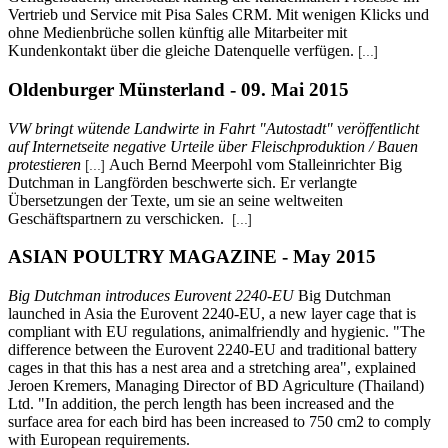
Vertrieb und Service mit Pisa Sales CRM. Mit wenigen Klicks und
ohne Medienbrüche sollen künftig alle Mitarbeiter mit
Kundenkontakt über die gleiche Datenquelle verfügen.
[...]
Oldenburger Münsterland - 09. Mai 2015
VW bringt wütende Landwirte in Fahrt "Autostadt" veröffentlicht
auf Internetseite negative Urteile über Fleischproduktion / Bauen
protestieren
Auch Bernd Meerpohl vom Stalleinrichter Big
[...]
Dutchman in Langförden beschwerte sich. Er verlangte
Übersetzungen der Texte, um sie an seine weltweiten
Geschäftspartnern zu verschicken.
[...]
ASIAN POULTRY MAGAZINE - May 2015
Big Dutchman introduces Eurovent 2240-EU
Big Dutchman
launched in Asia the Eurovent 2240-EU, a new layer cage that is
compliant with EU regulations, animalfriendly and hygienic. "The
difference between the Eurovent 2240-EU and traditional battery
cages in that this has a nest area and a stretching area", explained
Jeroen Kremers, Managing Director of BD Agriculture (Thailand)
Ltd. "In addition, the perch length has been increased and the
surface area for each bird has been increased to 750 cm2 to comply
with European requirements.