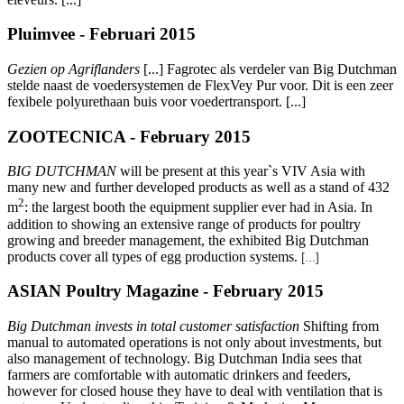
Pluimvee - Februari 2015
Gezien op Agriflanders
[...]
Fagrotec als verdeler van Big Dutchman
stelde naast de voedersystemen de FlexVey Pur voor. Dit is een zeer
fexibele polyurethaan buis voor voedertransport. [...]
ZOOTECNICA - February 2015
BIG DUTCHMAN
will be present at this year`s VIV Asia with
many new and further developed products as well as a stand of 432
2
m
:
the largest booth the equipment supplier ever had in Asia. In
addition to showing an extensive range of products for poultry
growing and breeder management, the exhibited Big Dutchman
products cover all types of egg production systems.
[...]
ASIAN Poultry Magazine - February 2015
Big Dutchman invests in total customer satisfaction
Shifting from
manual to automated operations is not only about investments, but
also management of technology. Big Dutchman India sees that
farmers are comfortable with automatic drinkers and feeders,
however for closed house they have to deal with ventilation that is