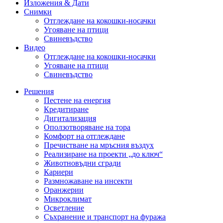
Изложения & Дати
Снимки
Отглеждане на кокошки-носачки
Угояване на птици
Свиневъдство
Видео
Отглеждане на кокошки-носачки
Угояване на птици
Свиневъдство
Решения
Пестене на енергия
Кредитиране
Дигитализация
Оползотворяване на тора
Комфорт на отглеждане
Пречистване на мръсния въздух
Реализиране на проекти „до ключ“
Животновъдни сгради
Кариери
Размножаване на инсекти
Оранжерии
Микроклимат
Осветление
Съхранение и транспорт на фуража