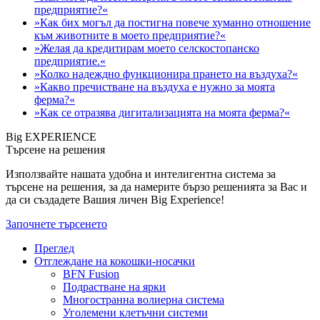
предприятие?«
»Как бих могъл да постигна повече хуманно отношение
към животните в моето предприятие?«
»Желая да кредитирам моето селскостопанско
предприятие.«
»Колко надеждно функционира прането на въздуха?«
»Какво пречистване на въздуха е нужно за моята
ферма?«
»Как се отразява дигитализацията на моята ферма?«
Big EXPERIENCE
Търсене на решения
Използвайте нашата удобна и интелигентна система за
търсене на решения, за да намерите бързо решенията за Вас и
да си създадете Вашия личен Big Experience!
Започнете търсенето
Преглед
Отглеждане на кокошки-носачки
BFN Fusion
Подрастване на ярки
Многостранна волиерна система
Уголемени клетъчни системи