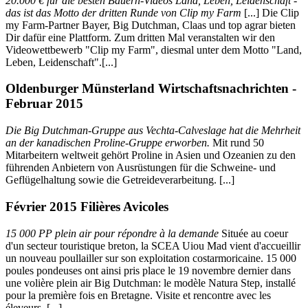
20.000 € für die besten Bauern-Videos Land, Leben, Leidenschaft -
das ist das Motto der dritten Runde von Clip my Farm
[...] Die Clip
my Farm-Partner Bayer, Big Dutchman, Claas und top agrar bieten
Dir dafür eine Plattform. Zum dritten Mal veranstalten wir den
Videowettbewerb "Clip my Farm", diesmal unter dem Motto "Land,
Leben, Leidenschaft".[...]
Oldenburger Münsterland Wirtschaftsnachrichten -
Februar 2015
Die Big Dutchman-Gruppe aus Vechta-Calveslage hat die Mehrheit
an der kanadischen Proline-Gruppe erworben.
Mit rund 50
Mitarbeitern weltweit gehört Proline in Asien und Ozeanien zu den
führenden Anbietern von Ausrüstungen für die Schweine- und
Geflügelhaltung sowie die Getreideverarbeitung. [...]
Février 2015 Filières Avicoles
15 000 PP plein air pour répondre à la demande
Située au coeur
d'un secteur touristique breton, la SCEA Uiou Mad vient d'accueillir
un nouveau poullailler sur son exploitation costarmoricaine. 15 000
poules pondeuses ont ainsi pris place le 19 novembre dernier dans
une volière plein air Big Dutchman: le modèle Natura Step, installé
pour la première fois en Bretagne. Visite et rencontre avec les
éleveurs. [...]