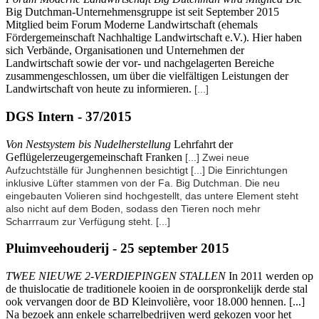
Big Dutchman-Unternehmensgruppe ist seit September 2015
Mitglied beim Forum Moderne Landwirtschaft (ehemals
Fördergemeinschaft Nachhaltige Landwirtschaft e.V.). Hier haben
sich Verbände, Organisationen und Unternehmen der
Landwirtschaft sowie der vor- und nachgelagerten Bereiche
zusammengeschlossen, um über die vielfältigen Leistungen der
Landwirtschaft von heute zu informieren.
[...]
DGS Intern - 37/2015
Von Nestsystem bis Nudelherstellung
Lehrfahrt der
Geflügelerzeugergemeinschaft Franken
[...] Zwei neue
Aufzuchtställe für Junghennen besichtigt
[...]
Die Einrichtungen
inklusive Lüfter stammen von der Fa. Big Dutchman. Die neu
eingebauten Volieren sind hochgestellt, das untere Element steht
also nicht auf dem Boden, sodass den Tieren noch mehr
Scharrraum zur Verfügung steht.
[...]
Pluimveehouderij - 25 september 2015
TWEE NIEUWE 2-VERDIEPINGEN STALLEN
In 2011 werden op
de thuislocatie de traditionele kooien in de oorspronkelijk derde stal
ook vervangen door de BD Kleinvolière, voor 18.000 hennen. [...]
Na bezoek ann enkele scharrelbedrijven werd gekozen voor het