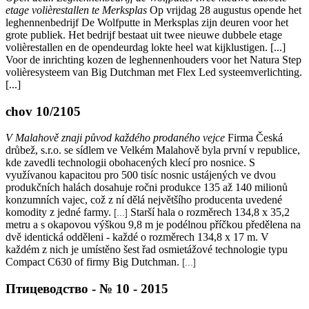
etage volièrestallen te Merksplas
Op vrijdag 28 augustus opende het
leghennenbedrijf De Wolfputte in Merksplas zijn deuren voor het
grote publiek. Het bedrijf bestaat uit twee nieuwe dubbele etage
volièrestallen en de opendeurdag lokte heel wat kijklustigen. [...]
Voor de inrichting kozen de leghennenhouders voor het Natura Step
volièresysteem van Big Dutchman met Flex Led systeemverlichting.
[...]
chov 10/2105
V Malahově znaji původ každého prodaného vejce
Firma Česká
drůbež, s.r.o. se sídlem ve Velkém Malahově byla první v republice,
kde zavedli technologii obohacených klecí pro nosnice. S
využívanou kapacitou pro 500 tisíc nosnic ustájených ve dvou
produkčních halách dosahuje ročni produkce 135 až 140 milionů
konzumních vajec, což z ní dělá největšího producenta uvedené
komodity z jedné farmy.
Starší hala o rozměrech 134,8 x 35,2
[...]
metru a s okapovou výškou 9,8 m je podélnou příčkou předělena na
dvě identická odděleni - každé o rozměrech 134,8 x 17 m. V
každém z nich je umístěno šest řad osmietážové technologie typu
Compact C630 of firmy Big Dutchman.
[...]
Птицеводство - № 10 - 2015