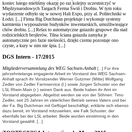
koniec lutego mieliśmy okazję po raz kolejny uczestniczyć w
Międzynarodowych Targach Ferma Świń i Drobiu. W tym roku
wydarzenie odbyło się w nowej Hali Expo, przy al. Politechniki w
Łodzi. [...] Firma Big Dutchman projektuje i wykonuje systemy
karmienia i wyposażenie budynków inwentarskich, umożliwieające
chów drobiu. [...] Relax to automatyczne gniazdo grupowe dla stad
rodzicielskich brojlerów. Tilna ściana gniazda zamyka je
automatycznie pro fazie nieśności, dzięki czemu pozostaje ono
czyste, a kury w nim nie śpia. [...]
DGS Intern - 17/2015
Mitgliederversammlung des WEG Sachsen-Anhalt
[...] Für ihre
jahrzehntelange engagierte Arbeit im Vorstand des WEG Sachsen-
Anhalt sprach ihr Vorsitzender Werner Gutzmer (Mitte) Wolfgang
Zedler von Zedler Farmservice (l.) sowie Jürgen Schuster von der
LSL Rhein-Main (r.) seinen Dank aus. Beide haben ihr Amt im
Vorstand abgegeben. Abgelöst werden sie von der Söhnen: Timo
Zedler, seit 25 Jahren im väterlichen Betrieb seines Vaters und bei
der Fa. Big Dutchman mit Geflügel beschäftigt, erklärte sich ebenso
dazu bereit, im Vorstand mitzuwirken, wie Falk Schuster, der
ebenfalls bei der LSL arbeitet. Beide wurden einstimmig in den
Vorstand gewählt.
[...]