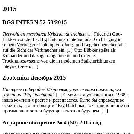
2015
DGS INTERN 52-53/2015
Tierwohl an messbaren Kriterien ausrichten
Friedrich Otto-
[...]
Lübker von der Fa. Big Dutchman International GmbH ging in
seinem Vortrag zur Haltung von Jung- und Legehennen ebenfalls
auf die Sicht der Verbraucher ein.
Otto-Lübker stellte als
[...]
Kotbänder und dazugehörige interne und externe
Trocknungssysteme vor, die in modernen Stalleinrichtungen
integriert seien.
[...]
Zootecnica Декябрь 2015
Интервью с Берндом Мерполем, упрвляющим директором
компании
"Big Dutchman"
[...] С момента учреждения в 1938 г.
наша компания растет и развивается. Было бы справедливо
отметить, что инновации "Big Dutchman" оказали влияние на
промышленность и будут делать это в будущем. [...]
Аграрное обозрение № 4 (50) 2015 год