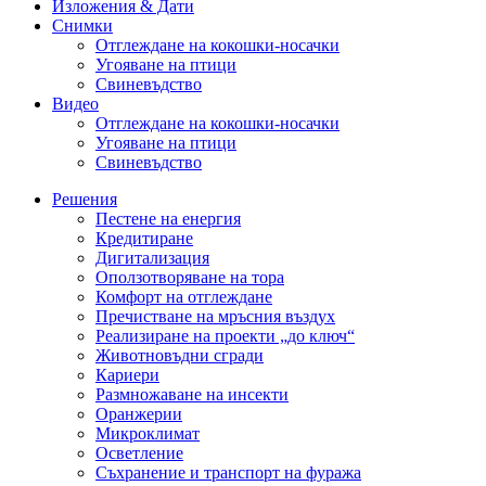
Изложения & Дати
Снимки
Отглеждане на кокошки-носачки
Угояване на птици
Свиневъдство
Видео
Отглеждане на кокошки-носачки
Угояване на птици
Свиневъдство
Решения
Пестене на енергия
Кредитиране
Дигитализация
Оползотворяване на тора
Комфорт на отглеждане
Пречистване на мръсния въздух
Реализиране на проекти „до ключ“
Животновъдни сгради
Кариери
Размножаване на инсекти
Оранжерии
Микроклимат
Осветление
Съхранение и транспорт на фуража