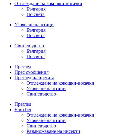
Отглеждане на кокошки-носачки
България
По света
Угояване на птици
България
По света
Свиневъдство
България
По света
Преглед
Прес съобщения
Преглед на пресата
Отглеждане на кокошки-носачки
Угояване на птици
Свиневъдство
Преглед
EuroTier
Отглеждане на кокошки-носачки
Угояване на птици
Свиневъдство
Размножаване на инсекти