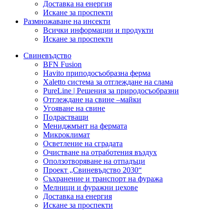
Доставка на енергия
Искане за проспекти
Размножаване на инсекти
Всички информации и продукти
Искане за проспекти
Свиневъдство
BFN Fusion
Havito приподосъобразна ферма
Xaletto система за отглеждане на слама
PureLine | Решения за природосъобразни
Отглеждане на свине –майки
Угояване на свине
Подрастващи
Мениджмънт на фермата
Микроклимат
Осветление на сградата
Очистване на отработения въздух
Оползотворяване на отпадъци
Проект „Свиневъдство 2030“
Съхранение и транспорт на фуража
Мелници и фуражни цехове
Доставка на енергия
Искане за проспекти