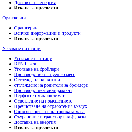
Доставка на енергия
Искане за проспекти
Оранжерии
Оранжерии
Всички информации и продукти
Искане за проспекти
Угояване на птици
Угояване на птици
BFN Fusion
Угояване на бройлери
Производство на пуешко месо
Отглеждане на патици
отглеждане на родители за бройлери
Производствен мениджмънт
Перфектен микроклимат
Осветление на помещението
Пречистване на отработения въздух
Оползотворяване на торовата маса
Съхранение и транспорт на фуража
Доставка на енергия
Искане за проспекти