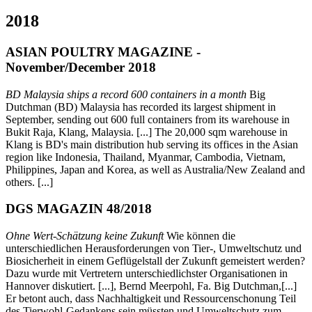
2018
ASIAN POULTRY MAGAZINE -
November/December 2018
BD Malaysia ships a record 600 containers in a month
Big
Dutchman (BD) Malaysia has recorded its largest shipment in
September, sending out 600 full containers from its warehouse in
Bukit Raja, Klang, Malaysia. [...] The 20,000 sqm warehouse in
Klang is BD's main distribution hub serving its offices in the Asian
region like Indonesia, Thailand, Myanmar, Cambodia, Vietnam,
Philippines, Japan and Korea, as well as Australia/New Zealand and
others. [...]
DGS MAGAZIN 48/2018
Ohne Wert-Schätzung keine Zukunft
Wie können die
unterschiedlichen Herausforderungen von Tier-, Umweltschutz und
Biosicherheit in einem Geflügelstall der Zukunft gemeistert werden?
Dazu wurde mit Vertretern unterschiedlichster Organisationen in
Hannover diskutiert. [...], Bernd Meerpohl, Fa. Big Dutchman,[...]
Er betont auch, dass Nachhaltigkeit und Ressourcenschonung Teil
des Tierwohl-Gedankens sein müssten und Umweltschutz zum