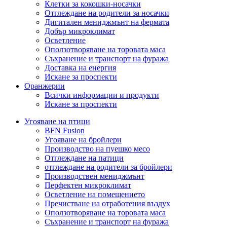
Клетки за кокошки-носачки
Отглеждане на родители за носачки
Дигитален мениджмънт на фермата
Добър микроклимат
Осветление
Оползотворяване на торовата маса
Съхранение и транспорт на фуража
Доставка на енергия
Искане за проспекти
Оранжерии
Всички информации и продукти
Искане за проспекти
Угояване на птици
BFN Fusion
Угояване на бройлери
Производство на пуешко месо
Отглеждане на патици
отглеждане на родители за бройлери
Производствен мениджмънт
Перфектен микроклимат
Осветление на помещението
Пречистване на отработения въздух
Оползотворяване на торовата маса
Съхранение и транспорт на фуража