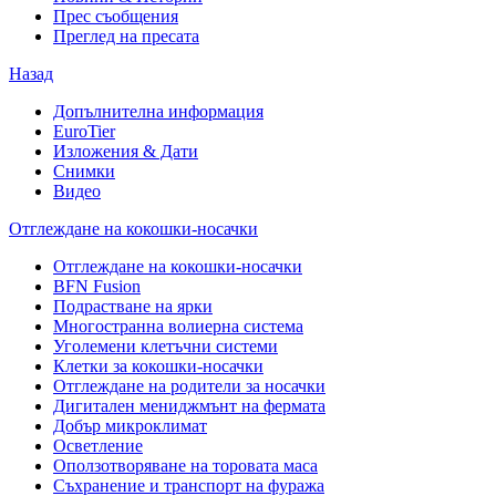
Прес съобщения
Преглед на пресата
Назад
Допълнителна информация
EuroTier
Изложения & Дати
Снимки
Видео
Отглеждане на кокошки-носачки
Отглеждане на кокошки-носачки
BFN Fusion
Подрастване на ярки
Многостранна волиерна система
Уголемени клетъчни системи
Клетки за кокошки-носачки
Отглеждане на родители за носачки
Дигитален мениджмънт на фермата
Добър микроклимат
Осветление
Оползотворяване на торовата маса
Съхранение и транспорт на фуража