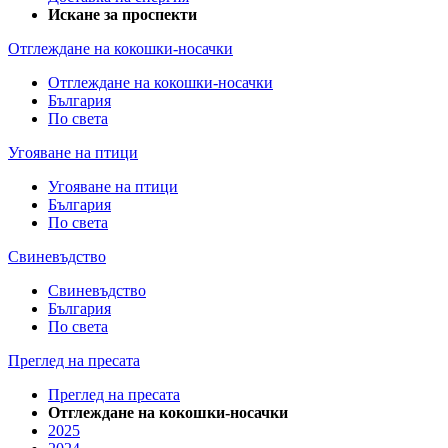
Искане за проспекти
Отглеждане на кокошки-носачки
Отглеждане на кокошки-носачки
България
По света
Угояване на птици
Угояване на птици
България
По света
Свиневъдство
Свиневъдство
България
По света
Преглед на пресата
Преглед на пресата
Отглеждане на кокошки-носачки
2025