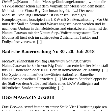
Detail
[...]Kaum auf dem Messegelände angekommen, wurden die
VIV-Besucher schon auf dem Vorplatz der Messe von dem neuen
Mobilstall der Firma Big Dutchman begrüßt. [...] Der neue
Mobilstall von Big Dutchman ist ein anschlussfähiges
Komplettsystem, konzipiert als LKW mit Straßenzulassung. Vor Ort
muss der Stall an Strom und Wasser angeschlossen werden und ist
nach dem Umbau in den Betriebszustand einsatzbereit. Innen ist der
Natura Caravan mit der Natura Step- Voliere ausgestattet. Der
Mobilsstall lässt sich im aufgebauten Zustand mit Traktor und
Dollyachse versetzen. [..]
Badische Bauernzeitung Nr. 30 . 28. Juli 2018
Mobiler Hühnerstall von Big Dutchman NaturaCaravan
NaturaCaravan heißt ein von Big Dutchman entwickelter Mobilstall
für 800 Biohennen oder 1000 Tiere in konventioneller Haltung. [...]
Das System beruht auf der bewährten stationären Baureihe
NaturaStep desselben Herstellers. [...] Mit einem Sattelschlepper ist
der Stall vor dem Aufbau auf Basis eines LKW-Aufliegers auf
öffentlichen Straßen transportfähig. [...]
DGS MAGAZIN 27/2018
Das Tierwohl stand immer an erster Stelle
Vier Umrüstungsphasen