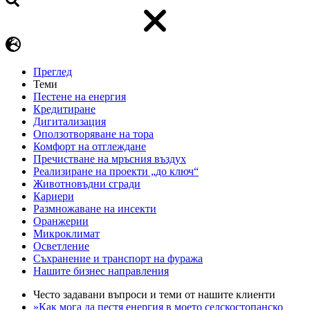
Преглед
Теми
Пестене на енергия
Кредитиране
Дигитализация
Оползотворяване на тора
Комфорт на отглеждане
Пречистване на мръсния въздух
Реализиране на проекти „до ключ“
Животновъдни сгради
Кариери
Размножаване на инсекти
Оранжерии
Микроклимат
Осветление
Съхранение и транспорт на фуража
Нашите бизнес направления
Често задавани въпроси и теми от нашите клиенти
»Как мога да пестя енергия в моето селскостопанско