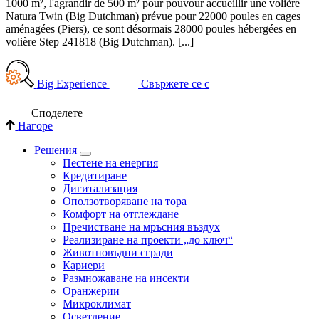
1000 m², l'agrandir de 500 m² pour pouvour accueillir une volière
Natura Twin (Big Dutchman) prévue pour 22000 poules en cages
aménagées (Piers), ce sont désormais 28000 poules hébergées en
volière Step 241818 (Big Dutchman). [...]
Big Experience
Свържете се с
Споделете
Нагоре
Решения
Пестене на енергия
Кредитиране
Дигитализация
Оползотворяване на тора
Комфорт на отглеждане
Пречистване на мръсния въздух
Реализиране на проекти „до ключ“
Животновъдни сгради
Кариери
Размножаване на инсекти
Оранжерии
Микроклимат
Осветление