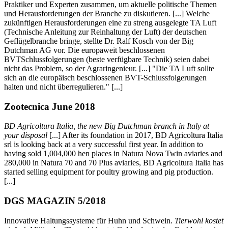
Praktiker und Experten zusammen, um aktuelle politische Themen
und Herausforderungen der Branche zu diskutieren. [...] Welche
zukünftigen Herausforderungen eine zu streng ausgelegte TA Luft
(Technische Anleitung zur Reinhaltung der Luft) der deutschen
Geflügelbranche bringe, stellte Dr. Ralf Kosch von der Big
Dutchman AG vor. Die europaweit beschlossenen
BVTSchlussfolgerungen (beste verfügbare Technik) seien dabei
nicht das Problem, so der Agraringenieur. [...] "Die TA Luft sollte
sich an die europäisch beschlossenen BVT-Schlussfolgerungen
halten und nicht überregulieren." [...]
Zootecnica June 2018
BD Agricoltura Italia, the new Big Dutchman branch in Italy at
your disposal
[...] After its foundation in 2017, BD Agricoltura Italia
srl is looking back at a very successful first year. In addition to
having sold 1,004,000 hen places in Natura Nova Twin aviaries and
280,000 in Natura 70 and 70 Plus aviaries, BD Agricoltura Italia has
started selling equipment for poultry growing and pig production.
[...]
DGS MAGAZIN 5/2018
Innovative Haltungssysteme für Huhn und Schwein.
Tierwohl kostet