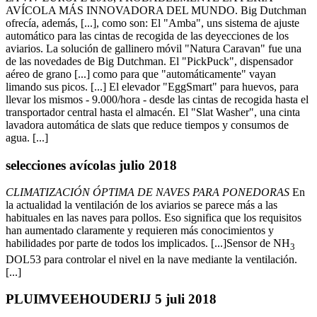
AVÍCOLA MÁS INNOVADORA DEL MUNDO. Big Dutchman
ofrecía, además, [...], como son: El "Amba", uns sistema de ajuste
automático para las cintas de recogida de las deyecciones de los
aviarios. La solución de gallinero móvil "Natura Caravan" fue una
de las novedades de Big Dutchman. El "PickPuck", dispensador
aéreo de grano [...] como para que "automáticamente" vayan
limando sus picos. [...] El elevador "EggSmart" para huevos, para
llevar los mismos - 9.000/hora - desde las cintas de recogida hasta el
transportador central hasta el almacén. El "Slat Washer", una cinta
lavadora automática de slats que reduce tiempos y consumos de
agua. [...]
selecciones avícolas julio 2018
CLIMATIZACIÓN ÓPTIMA DE NAVES PARA PONEDORAS
En
la actualidad la ventilación de los aviarios se parece más a las
habituales en las naves para pollos. Eso significa que los requisitos
han aumentado claramente y requieren más conocimientos y
habilidades por parte de todos los implicados. [...]Sensor de NH
3
DOL53 para controlar el nivel en la nave mediante la ventilación.
[...]
PLUIMVEEHOUDERIJ 5 juli 2018