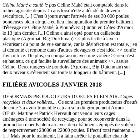
Céline Mahé a sauté le pas
Céline Mahé était comptable dans le
milieu agricole depuis 15 ans lorsqu'elle a décidé de devenir
avicultrice. [...] C'est 8 jours avant l'arrivée de ses 30 000 poules
pondeuses plein air qu'a eu lieu l'inauguration du premier bâtiment
d'élevage de Céline Mahé, à Plounévez-Quintin en Côtes-d'Armor
le 13 juin dernier. [...] Céline a ainsi opté pour un caillebotis
plastique (Agromat, Big Dutchman) << plus facile à laver et
sécurisant du point de vue sanitaire, car la désinfection est totale, j'en
ai démonté et remonté dans d'autres élevages et c'est idéal >> confie
l'avicultrice. De plus, en comparaison avec une volière >>rien n'est
en hauteur, ce qui facilite la surveillance des animaux >>, assure
Céline. Deux rangées de pondoirs (Agromat, Big Dutchman) sur
deux niveaux s'étendent sur toute la longueur du bâtiment. [...]
FILIÈRE AVICOLES JANVIER 2018
DÉSORMAIS PRODUCTEURS D'OEUFS PLEIN AIR.
Cages
recyclées et deux volières....
Ce sont les premiers producteurs d'oeufs
de code 3 à avoir franchi le cap au sein du groupement Armor
OEufs: Martine et Patrick Hervault ont vendu leurs cages
aménagées à une société de recyclage pour se reconvertir dans la
production d'oeufs plein air avec deux bâtiments équipés de volières
de respectivement 28000 et 22000 poules. Effectif total maintenu...
[...] Mais pour le maintenir, il a fallu arrêter le poulailler chair de