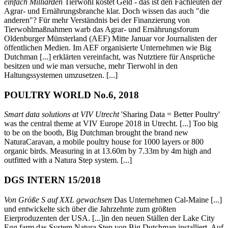
einfach Milliarden
Tierwohl kostet Geld - das ist den Fachleuten der
Agrar- und Ernährungsbranche klar. Doch wissen das auch "die
anderen"? Für mehr Verständnis bei der Finanzierung von
Tierwohlmaßnahmen warb das Agrar- und Ernährungsforum
Oldenburger Münsterland (AEF) Mitte Januar vor Journalisten der
öffentlichen Medien. Im AEF organisierte Unternehmen wie Big
Dutchman [...] erklärten vereinfacht, was Nutztiere für Ansprüche
besitzen und wie man versuche, mehr Tierwohl in den
Haltungssystemen umzusetzen. [...]
POULTRY WORLD No.6, 2018
Smart data solutions at VIV Utrecht
'Sharing Data = Better Poultry'
was the central theme at VIV Europe 2018 in Utrecht. [...] Too big
to be on the booth, Big Dutchman brought the brand new
NaturaCaravan, a mobile poultry house for 1000 layers or 800
organic birds. Measuring in at 13.60m by 7.33m by 4m high and
outfitted with a Natura Step system. [...]
DGS INTERN 15/2018
Von Größe S auf XXL gewachsen
Das Unternehmen Cal-Maine [...]
und entwickelte sich über die Jahrzehnte zum größten
Eierproduzenten der USA. [...]in den neuen Ställen der Lake City
Egg farm das System Natura Step von Big Dutchman installiert. Auf