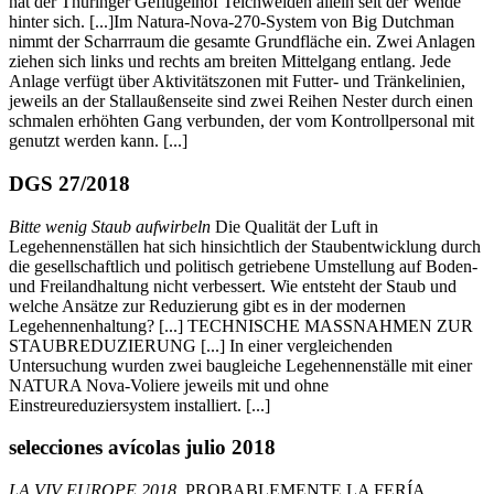
hat der Thüringer Geflügelhof Teichweiden allein seit der Wende
hinter sich.
[...]Im Natura-Nova-270-System von Big Dutchman
nimmt der Scharrraum die gesamte Grundfläche ein. Zwei Anlagen
ziehen sich links und rechts am breiten Mittelgang entlang. Jede
Anlage verfügt über Aktivitätszonen mit Futter- und Tränkelinien,
jeweils an der Stallaußenseite sind zwei Reihen Nester durch einen
schmalen erhöhten Gang verbunden, der vom Kontrollpersonal mit
genutzt werden kann. [...]
DGS 27/2018
Bitte wenig Staub aufwirbeln
Die Qualität der Luft in
Legehennenställen hat sich hinsichtlich der Staubentwicklung durch
die gesellschaftlich und politisch getriebene Umstellung auf Boden-
und Freilandhaltung nicht verbessert. Wie entsteht der Staub und
welche Ansätze zur Reduzierung gibt es in der modernen
Legehennenhaltung? [...] TECHNISCHE MASSNAHMEN ZUR
STAUBREDUZIERUNG [...] In einer vergleichenden
Untersuchung wurden zwei baugleiche Legehennenställe mit einer
NATURA Nova-Voliere jeweils mit und ohne
Einstreureduziersystem installiert. [...]
selecciones avícolas julio 2018
LA VIV EUROPE 2018
, PROBABLEMENTE LA FERÍA