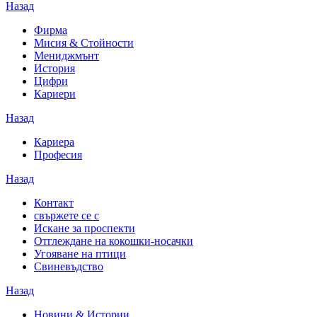
Назад
Фирма
Мисия & Стойности
Мениджмънт
История
Цифри
Кариери
Назад
Кариера
Професия
Назад
Контакт
свържете се с
Искане за проспекти
Отглеждане на кокошки-носачки
Угояване на птици
Свиневъдство
Назад
Новини & Истории