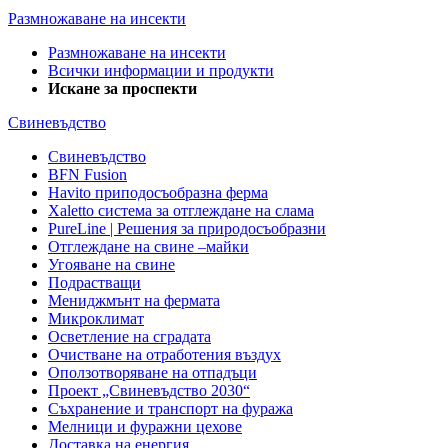
Размножаване на инсекти
Размножаване на инсекти
Всички информации и продукти
Искане за проспекти
Свиневъдство
Свиневъдство
BFN Fusion
Havito приподосъобразна ферма
Xaletto система за отглеждане на слама
PureLine | Решения за природосъобразни
Отглеждане на свине –майки
Угояване на свине
Подрастващи
Мениджмънт на фермата
Микроклимат
Осветление на сградата
Очистване на отработения въздух
Оползотворяване на отпадъци
Проект „Свиневъдство 2030“
Съхранение и транспорт на фуража
Мелници и фуражни цехове
Доставка на енергия