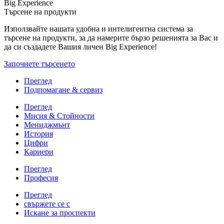
Big Experience
Търсене на продукти
Използвайте нашата удобна и интелигентна система за
търсене на продукти, за да намерите бързо решенията за Вас и
да си създадете Вашия личен Big Experience!
Започнете търсенето
Преглед
Подпомагане & сервиз
Преглед
Мисия & Стойности
Мениджмънт
История
Цифри
Кариери
Преглед
Професия
Преглед
свържете се с
Искане за проспекти