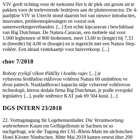
VIV geeft richting voor de toekomst Het is de plek om groots uit te
pakken voor de toeleverende bedrijven aan de pluimveesector. De 4-
jaarlijkse VIV in Utrecht stond daarom bol van nieuwe introducties,
innovaties, probleemoplessingen en vooral ook
samenwerkingsverbanden. [...] Een echte kipcaravan i beschikbaar
van Big Dutchman. De Natura-Caravan, een mobiele stal voor
1.000 leghennen of 800 biohennen, meet 13,60 m (lengte) bij 7,33
m (breedte) bij 4,00 m (hoogte) en is ingericht met een Natura Step-
volière. Een ideaal visitekaartje voor huisverkoop. [...]
chov 7/2018
Roboty zvyšují výkon t
řídičky i kvalitu vajec
[...] je
vybavena šestiřadou etážovou voliérou Natura 60 umístěnou ve
dvou patrech. Naskladňovaci kapacita stáje vybavené voliérovou
technologii, kterou dodala firma Big Dutchman, je podle evropské
legislativy [...], podle směrnice KAT pak 69 504 kusů. [...]
DGS INTERN 23/2018
22. Vortragstagung für Legehennenhalter.
Die Verantwortung
wahrnehmen
Kaum ein Geflügelforum in Sachsen ist so
nachgefragt, wie die Tagung der LSL-Rhein-Main im sächsischen
Hotel Kloster Nimbschen. Mitte Mai 2018 kamen erneut über 200