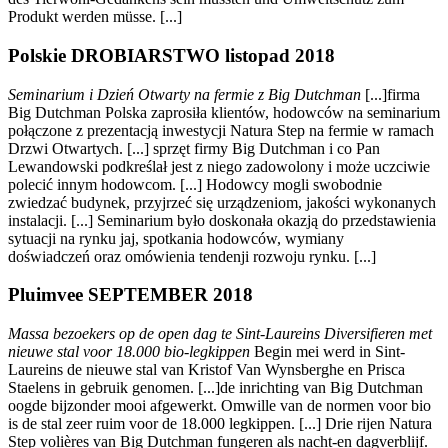
Produkt werden müsse. [...]
Polskie DROBIARSTWO listopad 2018
Seminarium i Dzie
ń Otwarty na fermie z Big Dutchman
[...]firma
Big Dutchman Polska zaprosiła klientów, hodowców na seminarium
połączone z prezentacją inwestycji Natura Step na fermie w ramach
Drzwi Otwartych. [...] sprzęt firmy Big Dutchman i co Pan
Lewandowski podkreślał jest z niego zadowolony i może uczciwie
polecić innym hodowcom. [...] Hodowcy mogli swobodnie
zwiedzać budynek, przyjrzeć się urządzeniom, jakości wykonanych
instalacji. [...] Seminarium było doskonała okazją do przedstawienia
sytuacji na rynku jaj, spotkania hodowców, wymiany
doświadczeń oraz omówienia tendenji rozwoju rynku. [...]
Pluimvee SEPTEMBER 2018
Massa bezoekers op de open dag te Sint-Laureins Diversifieren met
nieuwe stal voor 18.000 bio-legkippen
Begin mei werd in Sint-
Laureins de nieuwe stal van Kristof Van Wynsberghe en Prisca
Staelens in gebruik genomen. [...]de inrichting van Big Dutchman
oogde bijzonder mooi afgewerkt. Omwille van de normen voor bio
is de stal zeer ruim voor de 18.000 legkippen. [...] Drie rijen Natura
Step volières van Big Dutchman fungeren als nacht-en dagverblijf.