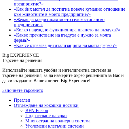
предприятие?«
»Как бих могъл да постигна повече хуманно отношение
към животните в моето предприятие?«
»Желая да кредитирам моето селскостопанско
предприятие.«
»Колко надеждно функционира прането на въздуха?«
»Какво пречистване на въздуха е нужно за моята
ферма?«
»Как се отразява дигитализацията на моята ферма?«
Big EXPERIENCE
Търсене на решения
Използвайте нашата удобна и интелигентна система за
търсене на решения, за да намерите бързо решенията за Вас и
да си създадете Вашия личен Big Experience!
Започнете търсенето
Преглед
Отглеждане на кокошки-носачки
BFN Fusion
Подрастване на ярки
Многостранна волиерна система
Уголемени клетъчни системи