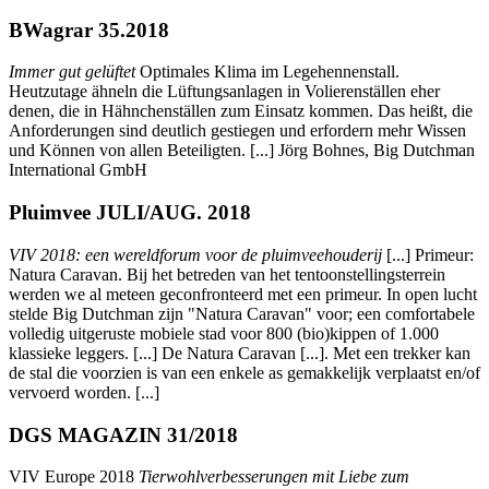
BWagrar 35.2018
Immer gut gelüftet
Optimales Klima im Legehennenstall.
Heutzutage ähneln die Lüftungsanlagen in Volierenställen eher
denen, die in Hähnchenställen zum Einsatz kommen. Das heißt, die
Anforderungen sind deutlich gestiegen und erfordern mehr Wissen
und Können von allen Beteiligten. [...] Jörg Bohnes, Big Dutchman
International GmbH
Pluimvee JULI/AUG. 2018
VIV 2018: een wereldforum voor de pluimveehouderij
[...] Primeur:
Natura Caravan. Bij het betreden van het tentoonstellingsterrein
werden we al meteen geconfronteerd met een primeur. In open lucht
stelde Big Dutchman zijn "Natura Caravan" voor; een comfortabele
volledig uitgeruste mobiele stad voor 800 (bio)kippen of 1.000
klassieke leggers. [...] De Natura Caravan [...]. Met een trekker kan
de stal die voorzien is van een enkele as gemakkelijk verplaatst en/of
vervoerd worden. [...]
DGS MAGAZIN 31/2018
VIV Europe 2018
Tierwohlverbesserungen mit Liebe zum