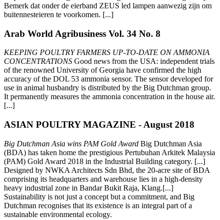
Bemerk dat onder de eierband ZEUS led lampen aanwezig zijn om
buitennesteieren te voorkomen. [...]
Arab World Agribusiness Vol. 34 No. 8
KEEPING POULTRY FARMERS UP-TO-DATE ON AMMONIA
CONCENTRATIONS
Good news from the USA: independent trials
of the renowned University of Georgia have confirmed the high
accuracy of the DOL 53 ammonia sensor. The sensor developed for
use in animal husbandry is distributed by the Big Dutchman group.
It permanently measures the ammonia concentration in the house air.
[...]
ASIAN POULTRY MAGAZINE - August 2018
Big Dutchman Asia wins PAM Gold Award
Big Dutchman Asia
(BDA) has taken home the prestigious Pertubuhan Arkitek Malaysia
(PAM) Gold Award 2018 in the Industrial Building category. [...]
Designed by NWKA Architects Sdn Bhd, the 20-acre site of BDA
comprising its headquarters and warehouse lies in a high-density
heavy industrial zone in Bandar Bukit Raja, Klang.[...]
Sustainability is not just a concept but a commitment, and Big
Dutchman recognises that its existence is an integral part of a
sustainable environmental ecology.