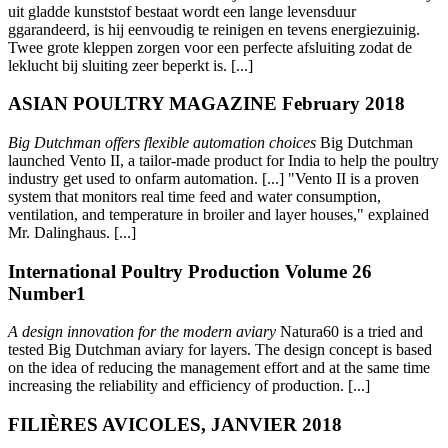
uit gladde kunststof bestaat wordt een lange levensduur
ggarandeerd, is hij eenvoudig te reinigen en tevens energiezuinig.
Twee grote kleppen zorgen voor een perfecte afsluiting zodat de
leklucht bij sluiting zeer beperkt is. [...]
ASIAN POULTRY MAGAZINE February 2018
Big Dutchman offers flexible automation choices
Big Dutchman
launched Vento II, a tailor-made product for India to help the poultry
industry get used to onfarm automation. [...] "Vento II is a proven
system that monitors real time feed and water consumption,
ventilation, and temperature in broiler and layer houses," explained
Mr. Dalinghaus. [...]
International Poultry Production Volume 26
Number1
A design innovation for the modern aviary
Natura60 is a tried and
tested Big Dutchman aviary for layers. The design concept is based
on the idea of reducing the management effort and at the same time
increasing the reliability and efficiency of production. [...]
FILIÈRES AVICOLES, JANVIER 2018