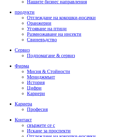
Нашите бизнес направления
продукти
Отглеждане на кокошки-носачки
Оранжерии
Угояване на птици
Размножаване на инсекти
Свиневъдство
Сервиз
Подпомагане & сервиз
Фирма
Мисия & Стойности
Мениджмънт
История
Цифри
Кариери
Кариера
Професия
Контакт
свържете се с
Искане за проспекти
Отглеждане на кокошки-носачки