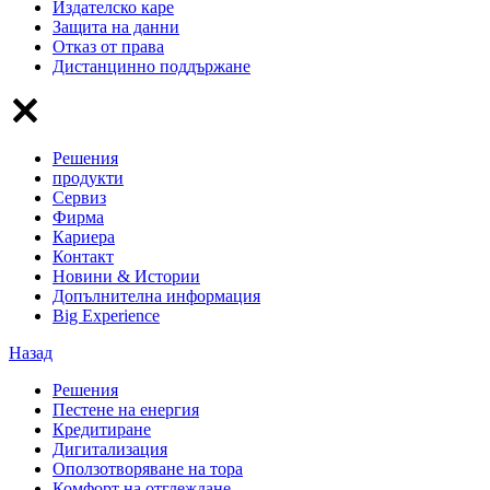
Издателско каре
Защита на данни
Отказ от права
Дистанцинно поддържане
Решения
продукти
Сервиз
Фирма
Кариера
Контакт
Новини & Истории
Допълнителна информация
Big Experience
Назад
Решения
Пестене на енергия
Кредитиране
Дигитализация
Оползотворяване на тора
Комфорт на отглеждане