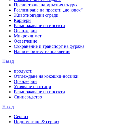
Пречистване на мръсния въздух
Реализиране на проекти „до ключ“
Животновъдни сгради
Кариери
Размножаване на инсекти
Оранжерии
Микроклимат
Осветление
Съхранение и транспорт на фуража
Нашите бизнес направления
Назад
продукти
Отглеждане на кокошки-носачки
Оранжерии
Угояване на птици
Размножаване на инсекти
Свиневъдство
Назад
Сервиз
Подпомагане & сервиз