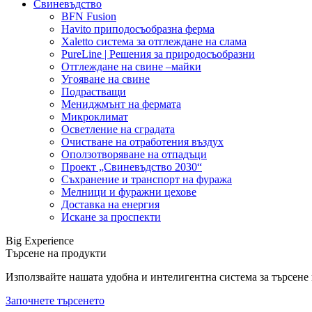
Свиневъдство
BFN Fusion
Havito приподосъобразна ферма
Xaletto система за отглеждане на слама
PureLine | Решения за природосъобразни
Отглеждане на свине –майки
Угояване на свине
Подрастващи
Мениджмънт на фермата
Микроклимат
Осветление на сградата
Очистване на отработения въздух
Оползотворяване на отпадъци
Проект „Свиневъдство 2030“
Съхранение и транспорт на фуража
Мелници и фуражни цехове
Доставка на енергия
Искане за проспекти
Big Experience
Търсене на продукти
Използвайте нашата удобна и интелигентна система за търсене н
Започнете търсенето