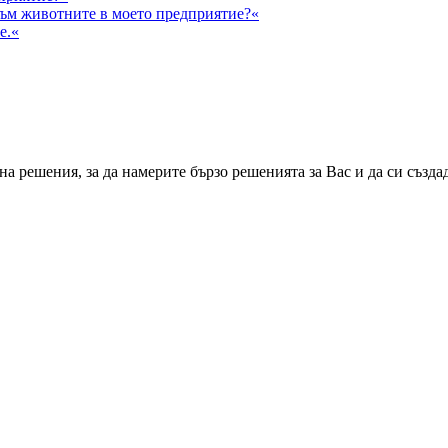
към животните в моето предприятие?«
е.«
а решения, за да намерите бързо решенията за Вас и да си създа