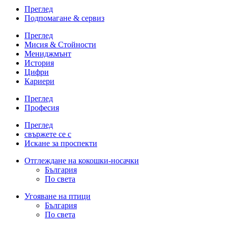
Преглед
Подпомагане & сервиз
Преглед
Мисия & Стойности
Мениджмънт
История
Цифри
Кариери
Преглед
Професия
Преглед
свържете се с
Искане за проспекти
Отглеждане на кокошки-носачки
България
По света
Угояване на птици
България
По света