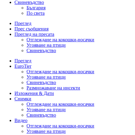
Свиневъдство
България
По света
Преглед
Прес съобщения
Преглед на пресата
Отглеждане на кокошки-носачки
Угояване на птици
Свиневъдство
Преглед
EuroTier
Отглеждане на кокошки-носачки
Угояване на птици
Свиневъдство
Размножаване на инсекти
Изложения & Дати
Снимки
Отглеждане на кокошки-носачки
Угояване на птици
Свиневъдство
Видео
Отглеждане на кокошки-носачки
Угояване на птици