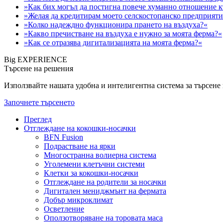
»Как бих могъл да постигна повече хуманно отношение 
»Желая да кредитирам моето селскостопанско предприяти
»Колко надеждно функционира прането на въздуха?«
»Какво пречистване на въздуха е нужно за моята ферма?«
»Как се отразява дигитализацията на моята ферма?«
Big EXPERIENCE
Търсене на решения
Използвайте нашата удобна и интелигентна система за търсене н
Започнете търсенето
Преглед
Отглеждане на кокошки-носачки
BFN Fusion
Подрастване на ярки
Многостранна волиерна система
Уголемени клетъчни системи
Клетки за кокошки-носачки
Отглеждане на родители за носачки
Дигитален мениджмънт на фермата
Добър микроклимат
Осветление
Оползотворяване на торовата маса