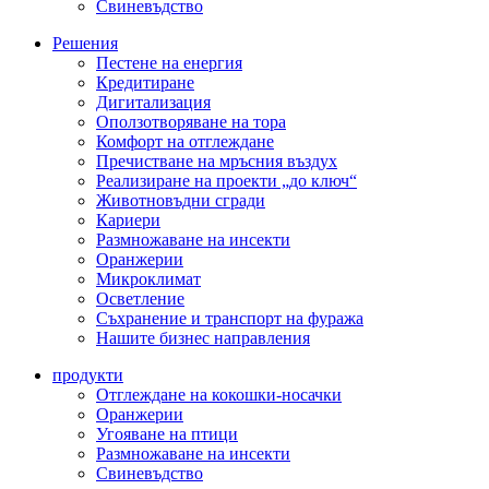
Свиневъдство
Решения
Пестене на енергия
Кредитиране
Дигитализация
Оползотворяване на тора
Комфорт на отглеждане
Пречистване на мръсния въздух
Реализиране на проекти „до ключ“
Животновъдни сгради
Кариери
Размножаване на инсекти
Оранжерии
Микроклимат
Осветление
Съхранение и транспорт на фуража
Нашите бизнес направления
продукти
Отглеждане на кокошки-носачки
Оранжерии
Угояване на птици
Размножаване на инсекти
Свиневъдство