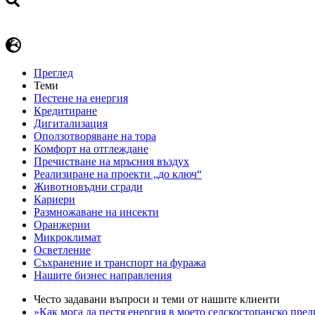
Преглед
Теми
Пестене на енергия
Кредитиране
Дигитализация
Оползотворяване на тора
Комфорт на отглеждане
Пречистване на мръсния въздух
Реализиране на проекти „до ключ“
Животновъдни сгради
Кариери
Размножаване на инсекти
Оранжерии
Микроклимат
Осветление
Съхранение и транспорт на фуража
Нашите бизнес направления
Често задавани въпроси и теми от нашите клиенти
»Как мога да пестя енергия в моето селскостопанско пре