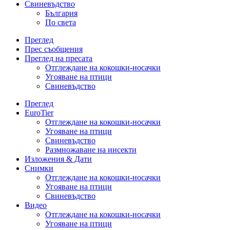
Свиневъдство
България
По света
Преглед
Прес съобщения
Преглед на пресата
Отглеждане на кокошки-носачки
Угояване на птици
Свиневъдство
Преглед
EuroTier
Отглеждане на кокошки-носачки
Угояване на птици
Свиневъдство
Размножаване на инсекти
Изложения & Дати
Снимки
Отглеждане на кокошки-носачки
Угояване на птици
Свиневъдство
Видео
Отглеждане на кокошки-носачки
Угояване на птици