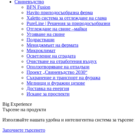
Свиневъдство
BFN Fusion
Havito приподосъобразна ферма
Xaletto система за отглеждане на слама
PureLine | Решения за природосъобразни
Отглеждане на свине –майки
Угояване на свине
Подрастващи
Мениджмънт на фермата
Микроклимат
Осветление на сградата
Очистване на отработения въздух
Оползотворяване на отпадъци
Проект „Свиневъдство 2030“
Съхранение и транспорт на фуража
Мелници и фуражни цехове
Доставка на енергия
Искане за проспекти
Big Experience
Търсене на продукти
Използвайте нашата удобна и интелигентна система за търсене н
Започнете търсенето