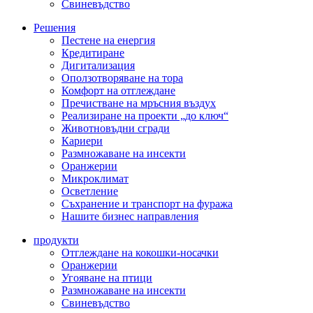
Свиневъдство
Решения
Пестене на енергия
Кредитиране
Дигитализация
Оползотворяване на тора
Комфорт на отглеждане
Пречистване на мръсния въздух
Реализиране на проекти „до ключ“
Животновъдни сгради
Кариери
Размножаване на инсекти
Оранжерии
Микроклимат
Осветление
Съхранение и транспорт на фуража
Нашите бизнес направления
продукти
Отглеждане на кокошки-носачки
Оранжерии
Угояване на птици
Размножаване на инсекти
Свиневъдство