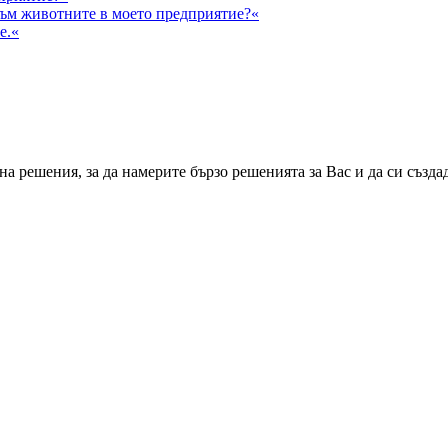
към животните в моето предприятие?«
е.«
а решения, за да намерите бързо решенията за Вас и да си създа