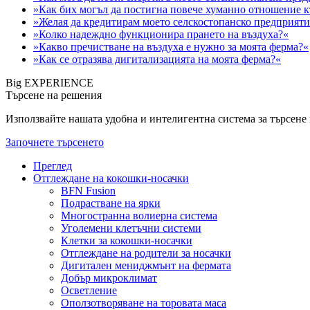
»Как бих могъл да постигна повече хуманно отношение 
»Желая да кредитирам моето селскостопанско предприяти
»Колко надеждно функционира прането на въздуха?«
»Какво пречистване на въздуха е нужно за моята ферма?«
»Как се отразява дигитализацията на моята ферма?«
Big EXPERIENCE
Търсене на решения
Използвайте нашата удобна и интелигентна система за търсене н
Започнете търсенето
Преглед
Отглеждане на кокошки-носачки
BFN Fusion
Подрастване на ярки
Многостранна волиерна система
Уголемени клетъчни системи
Клетки за кокошки-носачки
Отглеждане на родители за носачки
Дигитален мениджмънт на фермата
Добър микроклимат
Осветление
Оползотворяване на торовата маса