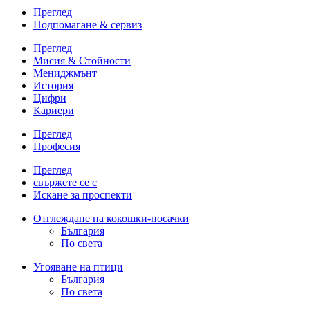
Преглед
Подпомагане & сервиз
Преглед
Мисия & Стойности
Мениджмънт
История
Цифри
Кариери
Преглед
Професия
Преглед
свържете се с
Искане за проспекти
Отглеждане на кокошки-носачки
България
По света
Угояване на птици
България
По света