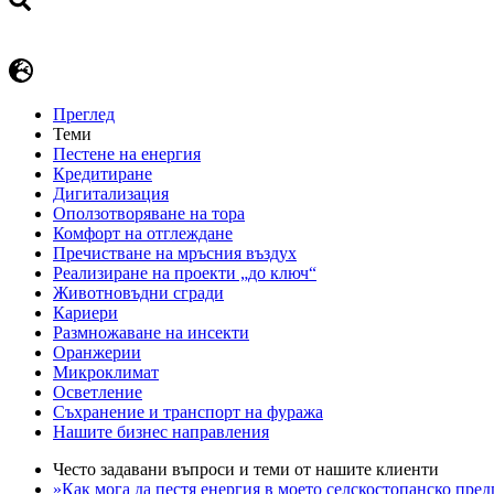
Преглед
Теми
Пестене на енергия
Кредитиране
Дигитализация
Оползотворяване на тора
Комфорт на отглеждане
Пречистване на мръсния въздух
Реализиране на проекти „до ключ“
Животновъдни сгради
Кариери
Размножаване на инсекти
Оранжерии
Микроклимат
Осветление
Съхранение и транспорт на фуража
Нашите бизнес направления
Често задавани въпроси и теми от нашите клиенти
»Как мога да пестя енергия в моето селскостопанско пре