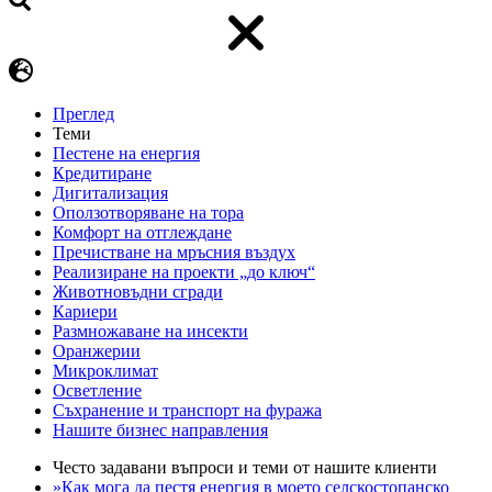
Преглед
Теми
Пестене на енергия
Кредитиране
Дигитализация
Оползотворяване на тора
Комфорт на отглеждане
Пречистване на мръсния въздух
Реализиране на проекти „до ключ“
Животновъдни сгради
Кариери
Размножаване на инсекти
Оранжерии
Микроклимат
Осветление
Съхранение и транспорт на фуража
Нашите бизнес направления
Често задавани въпроси и теми от нашите клиенти
»Как мога да пестя енергия в моето селскостопанско