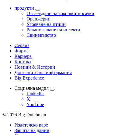
продукти
Отглеждане на кокошки-носачки
Оранжерии
Угояване на птици
Размножаване на инсекти
Свиневъдство
Сервиз
Фирма
Кариера
Контакт
Новини & Истории
Допълнителна информация
Big Experience
Социална медия
Linkedin
X
YouTube
© 2026 Big Dutchman
Издателско каре
Защита на данни