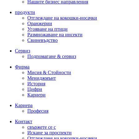
Нашите бизнес направления
продукти
Отглеждане на кокошки-носачки
Оранжерии
Угояване на птици
Размножаване на инсекти
Свиневъдство
Сервиз
Подпомагане & сервиз
Фирма
Мисия & Стойности
Мениджмънт
История
Цифри
Кариери
Кариера
Професия
Контакт
свържете се с
Искане за проспекти
Отглеждане на кокошки-носачки