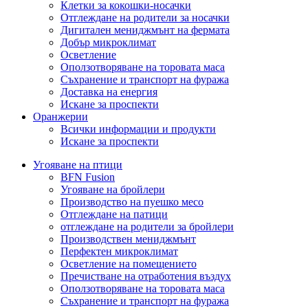
Клетки за кокошки-носачки
Отглеждане на родители за носачки
Дигитален мениджмънт на фермата
Добър микроклимат
Осветление
Оползотворяване на торовата маса
Съхранение и транспорт на фуража
Доставка на енергия
Искане за проспекти
Оранжерии
Всички информации и продукти
Искане за проспекти
Угояване на птици
BFN Fusion
Угояване на бройлери
Производство на пуешко месо
Отглеждане на патици
отглеждане на родители за бройлери
Производствен мениджмънт
Перфектен микроклимат
Осветление на помещението
Пречистване на отработения въздух
Оползотворяване на торовата маса
Съхранение и транспорт на фуража