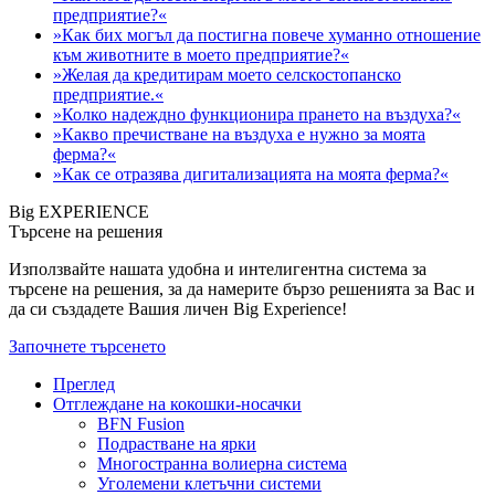
предприятие?«
»Как бих могъл да постигна повече хуманно отношение
към животните в моето предприятие?«
»Желая да кредитирам моето селскостопанско
предприятие.«
»Колко надеждно функционира прането на въздуха?«
»Какво пречистване на въздуха е нужно за моята
ферма?«
»Как се отразява дигитализацията на моята ферма?«
Big EXPERIENCE
Търсене на решения
Използвайте нашата удобна и интелигентна система за
търсене на решения, за да намерите бързо решенията за Вас и
да си създадете Вашия личен Big Experience!
Започнете търсенето
Преглед
Отглеждане на кокошки-носачки
BFN Fusion
Подрастване на ярки
Многостранна волиерна система
Уголемени клетъчни системи