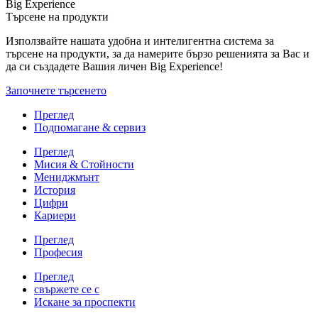
Big Experience
Търсене на продукти
Използвайте нашата удобна и интелигентна система за
търсене на продукти, за да намерите бързо решенията за Вас и
да си създадете Вашия личен Big Experience!
Започнете търсенето
Преглед
Подпомагане & сервиз
Преглед
Мисия & Стойности
Мениджмънт
История
Цифри
Кариери
Преглед
Професия
Преглед
свържете се с
Искане за проспекти