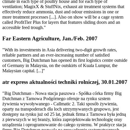
climate in each type of poultry house and for each type of
ventilation; MagixX & StuffNix, exhaust air treatment systems that
effectively reduce ammonia, dust and odour emissions in one or
more treatment processes [...]. Also on show will be a cage system
called ProfitTier Plus for layers that features sliding doors and an
accessible feed trough."
Far Eastern Agriculture, Jan./Feb. 2007
"With its investments in Asia delivering two-digit growth rates,
reliable partners and an ever-increasing number of satisfied
customers, Big Dutchman has opened its first logistics centre outside
of Germany in Malaysia, on the outskirts of Kuala Lumpur, the
Malaysian capital. [...]"
atr express aktualności techniki rolniczej, 30.01.2007
"Big Dutchman - Nowa stacja paszowa - Spółka córka firmy Big
Dutchman z Tarnowa Podgórnego oferuje na rynku szstem
żywienia wywoływanego - Callmatic 2. Taki sposób żywienia,
oparty na transpoderach dla loch utrzymywanych grupowo, jest
dostępny na rynku już od 25 lat, jednak firma z Tarnowa była jedną
z pierwszych w tej branży, która zaprojektowała technologię oray
urządzenia i oprogramowanie do całego systemu. W praktyce stacja
firmy Big Dutchman pozwala na prowadzenie systematycznych