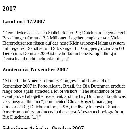
2007
Landpost 47/2007
"Dem niedersächsischen Stalleinrichter Big Dutchman liegen derzeit
Bestellungen für rund 3,3 Millionen Legehennenplätze vor. Viele
Eierproduzenten rüsten auf das neue Kleingruppen-Haltungssystem
mit Legenest, Sandbad und Sitzstangen für Gruppengrößen von 60
Tieren um. Denn ab 2009 ist die herkömmliche Käfighaltung in
Deutschland nicht mehr erlaubt. [...]"
Zootecnica, November 2007
"At the Latin American Poultry Congress and show end of
September 2007 in Porto Alegre, Brazil, the Big Dutchman product
range once again attracted a lot of visitors. "The attendance of the
event proved altogether excellent, and the Big Dutchman booth was
very busy all the time", commented Clovis Rayzel, managing
director of Big Dutchman Inc., USA, the lively interest of South
American poultry producers in the state-of-the-art technology from
Big Dutchman. [...] "
Selecciones Avícolas, Octubre 2007