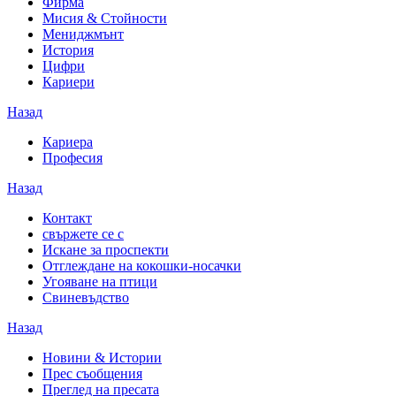
Фирма
Мисия & Стойности
Мениджмънт
История
Цифри
Кариери
Назад
Кариера
Професия
Назад
Контакт
свържете се с
Искане за проспекти
Отглеждане на кокошки-носачки
Угояване на птици
Свиневъдство
Назад
Новини & Истории
Прес съобщения
Преглед на пресата