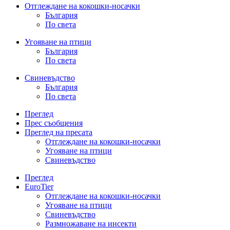
Отглеждане на кокошки-носачки
България
По света
Угояване на птици
България
По света
Свиневъдство
България
По света
Преглед
Прес съобщения
Преглед на пресата
Отглеждане на кокошки-носачки
Угояване на птици
Свиневъдство
Преглед
EuroTier
Отглеждане на кокошки-носачки
Угояване на птици
Свиневъдство
Размножаване на инсекти