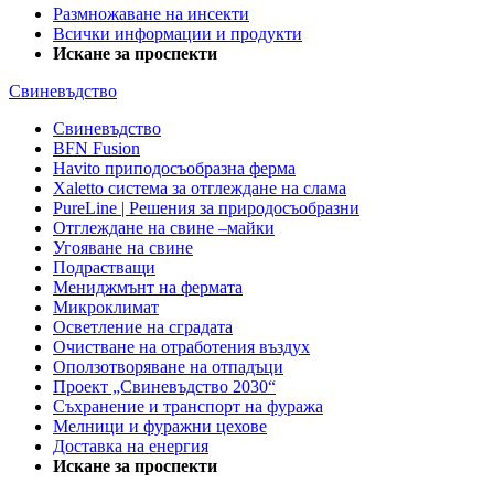
Размножаване на инсекти
Всички информации и продукти
Искане за проспекти
Свиневъдство
Свиневъдство
BFN Fusion
Havito приподосъобразна ферма
Xaletto система за отглеждане на слама
PureLine | Решения за природосъобразни
Отглеждане на свине –майки
Угояване на свине
Подрастващи
Мениджмънт на фермата
Микроклимат
Осветление на сградата
Очистване на отработения въздух
Оползотворяване на отпадъци
Проект „Свиневъдство 2030“
Съхранение и транспорт на фуража
Мелници и фуражни цехове
Доставка на енергия
Искане за проспекти