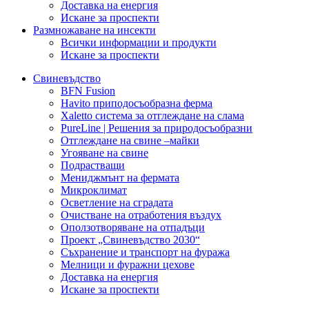
Доставка на енергия
Искане за проспекти
Размножаване на инсекти
Всички информации и продукти
Искане за проспекти
Свиневъдство
BFN Fusion
Havito приподосъобразна ферма
Xaletto система за отглеждане на слама
PureLine | Решения за природосъобразни
Отглеждане на свине –майки
Угояване на свине
Подрастващи
Мениджмънт на фермата
Микроклимат
Осветление на сградата
Очистване на отработения въздух
Оползотворяване на отпадъци
Проект „Свиневъдство 2030“
Съхранение и транспорт на фуража
Мелници и фуражни цехове
Доставка на енергия
Искане за проспекти