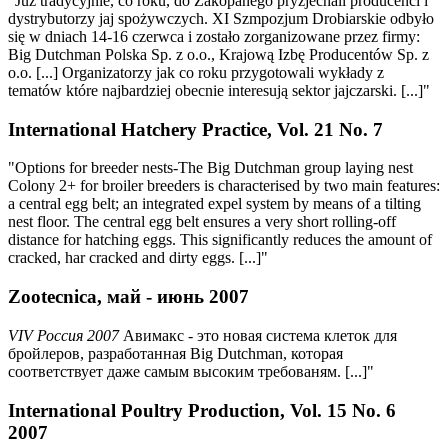
"Już tradycyjnie, co roku, do Zakopanego pryzjechali producenci i
dystrybutorzy jaj spożywczych. XI Szmpozjum Drobiarskie odbyło
się w dniach 14-16 czerwca i zostało zorganizowane przez firmy:
Big Dutchman Polska Sp. z o.o., Krajową Izbę Producentów Sp. z
o.o. [...] Organizatorzy jak co roku przygotowali wykłady z
tematów które najbardziej obecnie interesują sektor jajczarski. [...]"
International Hatchery Practice, Vol. 21 No. 7
"Options for breeder nests-The Big Dutchman group laying nest
Colony 2+ for broiler breeders is characterised by two main features:
a central egg belt; an integrated expel system by means of a tilting
nest floor. The central egg belt ensures a very short rolling-off
distance for hatching eggs. This significantly reduces the amount of
cracked, har cracked and dirty eggs. [...]"
Zootecnica, май - июнь 2007
VIV Россия 2007
Авимакс - это новая система клеток для
бройлеров, разработанная Big Dutchman, которая
соответствует даже самым высоким требованям. [...]"
International Poultry Production, Vol. 15 No. 6
2007