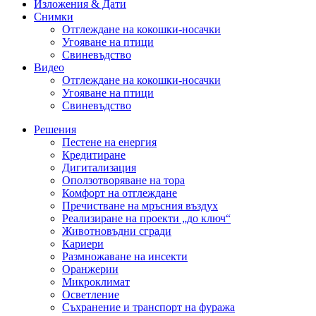
Изложения & Дати
Снимки
Отглеждане на кокошки-носачки
Угояване на птици
Свиневъдство
Видео
Отглеждане на кокошки-носачки
Угояване на птици
Свиневъдство
Решения
Пестене на енергия
Кредитиране
Дигитализация
Оползотворяване на тора
Комфорт на отглеждане
Пречистване на мръсния въздух
Реализиране на проекти „до ключ“
Животновъдни сгради
Кариери
Размножаване на инсекти
Оранжерии
Микроклимат
Осветление
Съхранение и транспорт на фуража