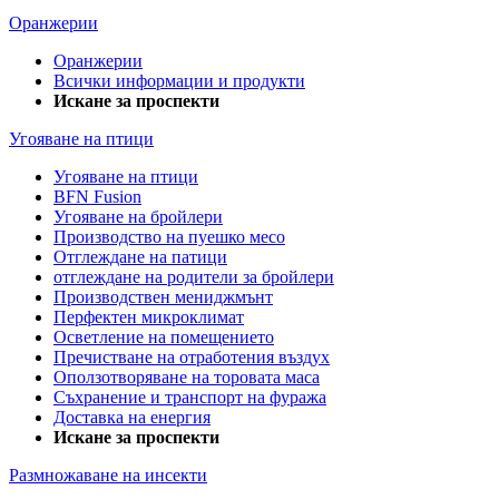
Оранжерии
Оранжерии
Всички информации и продукти
Искане за проспекти
Угояване на птици
Угояване на птици
BFN Fusion
Угояване на бройлери
Производство на пуешко месо
Отглеждане на патици
отглеждане на родители за бройлери
Производствен мениджмънт
Перфектен микроклимат
Осветление на помещението
Пречистване на отработения въздух
Оползотворяване на торовата маса
Съхранение и транспорт на фуража
Доставка на енергия
Искане за проспекти
Размножаване на инсекти