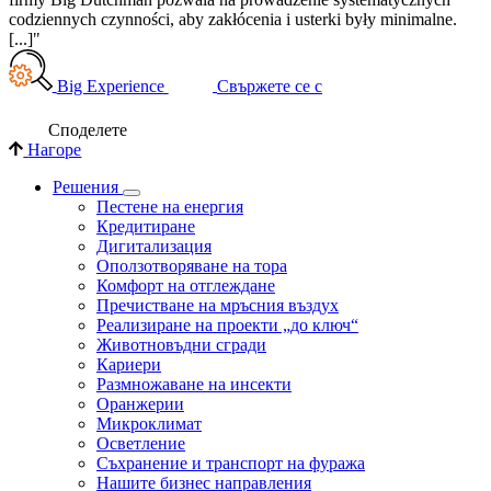
codziennych czynności, aby zakłócenia i usterki były minimalne.
[...]"
Big Experience
Свържете се с
Споделете
Нагоре
Решения
Пестене на енергия
Кредитиране
Дигитализация
Оползотворяване на тора
Комфорт на отглеждане
Пречистване на мръсния въздух
Реализиране на проекти „до ключ“
Животновъдни сгради
Кариери
Размножаване на инсекти
Оранжерии
Микроклимат
Осветление
Съхранение и транспорт на фуража
Нашите бизнес направления