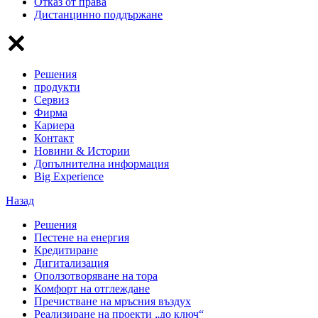
Отказ от права
Дистанцинно поддържане
Решения
продукти
Сервиз
Фирма
Кариера
Контакт
Новини & Истории
Допълнителна информация
Big Experience
Назад
Решения
Пестене на енергия
Кредитиране
Дигитализация
Оползотворяване на тора
Комфорт на отглеждане
Пречистване на мръсния въздух
Реализиране на проекти „до ключ“