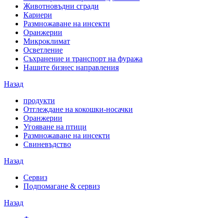
Животновъдни сгради
Кариери
Размножаване на инсекти
Оранжерии
Микроклимат
Осветление
Съхранение и транспорт на фуража
Нашите бизнес направления
Назад
продукти
Отглеждане на кокошки-носачки
Оранжерии
Угояване на птици
Размножаване на инсекти
Свиневъдство
Назад
Сервиз
Подпомагане & сервиз
Назад