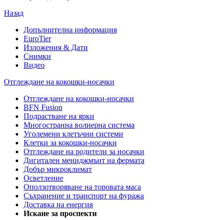
Назад
Допълнителна информация
EuroTier
Изложения & Дати
Снимки
Видео
Отглеждане на кокошки-носачки
Отглеждане на кокошки-носачки
BFN Fusion
Подрастване на ярки
Многостранна волиерна система
Уголемени клетъчни системи
Клетки за кокошки-носачки
Отглеждане на родители за носачки
Дигитален мениджмънт на фермата
Добър микроклимат
Осветление
Оползотворяване на торовата маса
Съхранение и транспорт на фуража
Доставка на енергия
Искане за проспекти