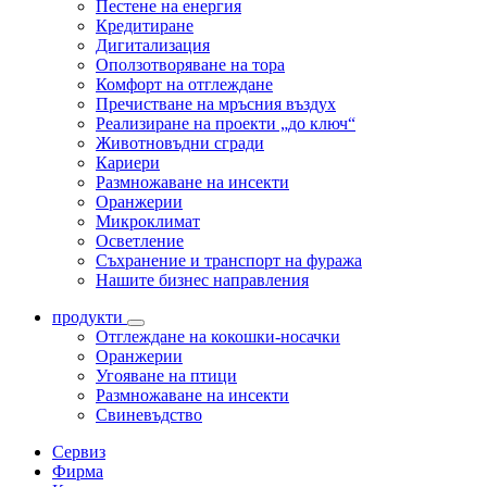
Пестене на енергия
Кредитиране
Дигитализация
Оползотворяване на тора
Комфорт на отглеждане
Пречистване на мръсния въздух
Реализиране на проекти „до ключ“
Животновъдни сгради
Кариери
Размножаване на инсекти
Оранжерии
Микроклимат
Осветление
Съхранение и транспорт на фуража
Нашите бизнес направления
продукти
Отглеждане на кокошки-носачки
Оранжерии
Угояване на птици
Размножаване на инсекти
Свиневъдство
Сервиз
Фирма