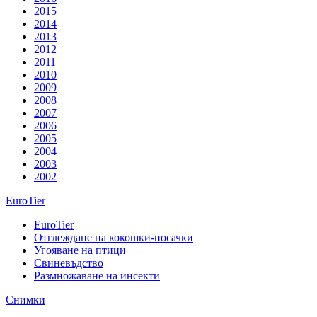
2015
2014
2013
2012
2011
2010
2009
2008
2007
2006
2005
2004
2003
2002
EuroTier
EuroTier
Отглеждане на кокошки-носачки
Угояване на птици
Свиневъдство
Размножаване на инсекти
Снимки