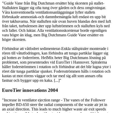
"Guide Vane från Big Dutchman ersätter hög skorsten på stallet-
Stallukten lägger sig ofta tung över gården och dess omgivningar.
Våra konventionella ventilationsanläggningar lyfter stallets
förbrukade ammoniak-och dammbemängda luft endast en upp bit
över takhuvarna. När stalluften når ovan huven blandas den med luft
från taket, turbulensen äter upp luftströmmen och stalluften kyls ned
och faller. Och luktar. Alla ventilationsskorstenar borde egentligen
vara högre än idag, men Big Dutchmans Guide Vane ersätter en
högre skorsten.
Förhindrar att våtfodret sedimenterar-Enkla stålspiraler monterade i
rören till våtutfodringen, kan förhindra att tunga partiklar lägger sig
på botten av foderrören. HelMix heter Big Dutchmans lösning på
problemet, som presenterades vid EuroTier i Hannover. Spiralerna
håller foderströmmen i rotation och förhindrar att det blir lugna ytor i
röret där tunga partiklar sjunker. Fodersströmmen hålls i rotation och
kastas ut mot rörens väggar och tar med sig allt som annars ofta
fastnar och bygger upp en kaka. [...]"
EuroTier innovations 2004
"Increase in ventilator ejection range - The vanes of the Follower
impeller BD-650 steer the radial components of the waste air jet in
an axial direction. This leads to much higher waste air exit speeds