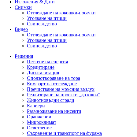
Изложения & Дати
Снимки
Отглеждане на кокошки-носачки
Угояване на птици
Свиневъдство
Видео
Отглеждане на кокошки-носачки
Угояване на птици
Свиневъдство
Решения
Пестене на енергия
Кредитиране
Дигитализация
Оползотворяване на тора
Комфорт на отглеждане
Пречистване на мръсния въздух
Реализиране на проекти „до ключ“
Животновъдни сгради
Кариери
Размножаване на инсекти
Оранжерии
Микроклимат
Осветление
Съхранение и транспорт на фуража