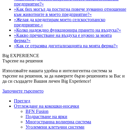
предприятие?«
»Как бих могъл да постигна повече хуманно отношение
към животните в моето предприятие?«
»Желая да кредитирам моето селскостопанско
предприятие.«
»Колко надеждно функционира прането на въздуха?«
»Какво пречистване на въздуха е нужно за моята
ферма?«
»Как се отразява дигитализацията на моята ферма?«
Big EXPERIENCE
Търсене на решения
Използвайте нашата удобна и интелигентна система за
търсене на решения, за да намерите бързо решенията за Вас и
да си създадете Вашия личен Big Experience!
Започнете търсенето
Преглед
Отглеждане на кокошки-носачки
BFN Fusion
Подрастване на ярки
Многостранна волиерна система
Уголемени клетъчни системи