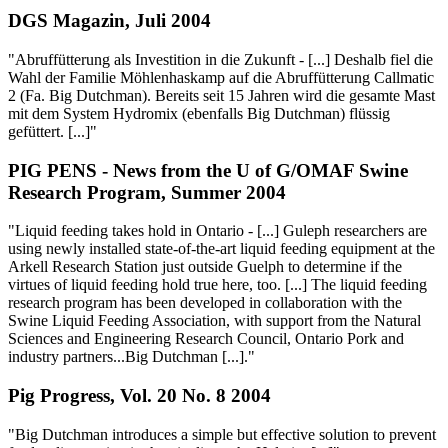
DGS Magazin, Juli 2004
"Abruffütterung als Investition in die Zukunft - [...] Deshalb fiel die
Wahl der Familie Möhlenhaskamp auf die Abruffütterung Callmatic
2 (Fa. Big Dutchman). Bereits seit 15 Jahren wird die gesamte Mast
mit dem System Hydromix (ebenfalls Big Dutchman) flüssig
gefüttert. [...]"
PIG PENS - News from the U of G/OMAF Swine
Research Program, Summer 2004
"Liquid feeding takes hold in Ontario - [...] Guleph researchers are
using newly installed state-of-the-art liquid feeding equipment at the
Arkell Research Station just outside Guelph to determine if the
virtues of liquid feeding hold true here, too. [...] The liquid feeding
research program has been developed in collaboration with the
Swine Liquid Feeding Association, with support from the Natural
Sciences and Engineering Research Council, Ontario Pork and
industry partners...Big Dutchman [...]."
Pig Progress, Vol. 20 No. 8 2004
"Big Dutchman introduces a simple but effective solution to prevent