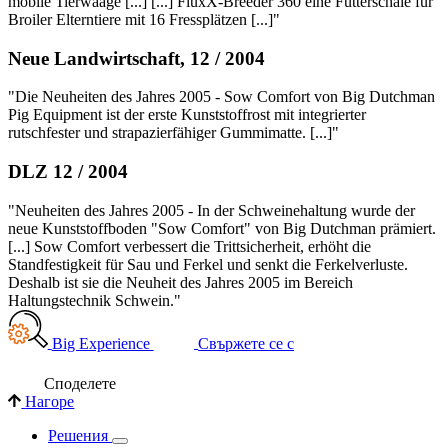
mobile Tierwaage [...] [...] FluxX-Breeder 360 eine Futterschale für
Broiler Elterntiere mit 16 Fressplätzen [...]"
Neue Landwirtschaft, 12 / 2004
"Die Neuheiten des Jahres 2005 - Sow Comfort von Big Dutchman
Pig Equipment ist der erste Kunststoffrost mit integrierter
rutschfester und strapazierfähiger Gummimatte. [...]"
DLZ 12 / 2004
"Neuheiten des Jahres 2005 - In der Schweinehaltung wurde der
neue Kunststoffboden "Sow Comfort" von Big Dutchman prämiert.
[...] Sow Comfort verbessert die Trittsicherheit, erhöht die
Standfestigkeit für Sau und Ferkel und senkt die Ferkelverluste.
Deshalb ist sie die Neuheit des Jahres 2005 im Bereich
Haltungstechnik Schwein."
Big Experience
Свържете се с
Споделете
Нагоре
Решения