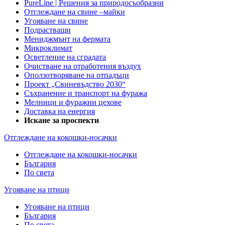
PureLine | Решения за природосъобразни
Отглеждане на свине –майки
Угояване на свине
Подрастващи
Мениджмънт на фермата
Микроклимат
Осветление на сградата
Очистване на отработения въздух
Оползотворяване на отпадъци
Проект „Свиневъдство 2030“
Съхранение и транспорт на фуража
Мелници и фуражни цехове
Доставка на енергия
Искане за проспекти
Отглеждане на кокошки-носачки
Отглеждане на кокошки-носачки
България
По света
Угояване на птици
Угояване на птици
България
По света