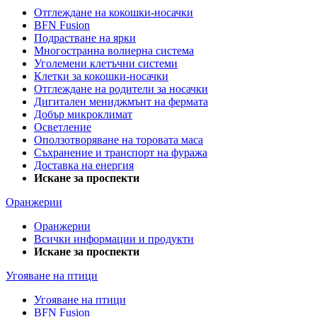
Отглеждане на кокошки-носачки
BFN Fusion
Подрастване на ярки
Многостранна волиерна система
Уголемени клетъчни системи
Клетки за кокошки-носачки
Отглеждане на родители за носачки
Дигитален мениджмънт на фермата
Добър микроклимат
Осветление
Оползотворяване на торовата маса
Съхранение и транспорт на фуража
Доставка на енергия
Искане за проспекти
Оранжерии
Оранжерии
Всички информации и продукти
Искане за проспекти
Угояване на птици
Угояване на птици
BFN Fusion