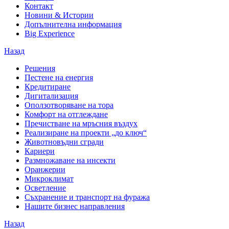
Контакт
Новини & Истории
Допълнителна информация
Big Experience
Назад
Решения
Пестене на енергия
Кредитиране
Дигитализация
Оползотворяване на тора
Комфорт на отглеждане
Пречистване на мръсния въздух
Реализиране на проекти „до ключ“
Животновъдни сгради
Кариери
Размножаване на инсекти
Оранжерии
Микроклимат
Осветление
Съхранение и транспорт на фуража
Нашите бизнес направления
Назад