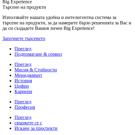
Big Experience
Търсене на продукти
Използвайте нашата удобна и интелигентна система за
търсене на продукти, за да намерите бързо решенията за Вас и
да си създадете Вашия личен Big Experience!
Започнете търсенето
Преглед
Подпомагане & сервиз
Преглед
Мисия & Стойности
Мениджмънт
История
Цифри
Кариери
Преглед
Професия
Преглед
свържете се с
Искане за проспекти