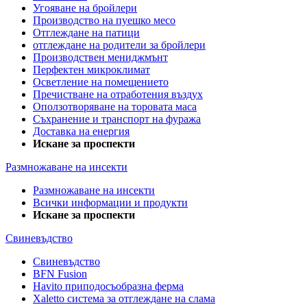
Угояване на бройлери
Производство на пуешко месо
Отглеждане на патици
отглеждане на родители за бройлери
Производствен мениджмънт
Перфектен микроклимат
Осветление на помещението
Пречистване на отработения въздух
Оползотворяване на торовата маса
Съхранение и транспорт на фуража
Доставка на енергия
Искане за проспекти
Размножаване на инсекти
Размножаване на инсекти
Всички информации и продукти
Искане за проспекти
Свиневъдство
Свиневъдство
BFN Fusion
Havito приподосъобразна ферма
Xaletto система за отглеждане на слама