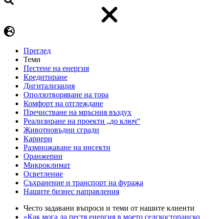
Преглед
Теми
Пестене на енергия
Кредитиране
Дигитализация
Оползотворяване на тора
Комфорт на отглеждане
Пречистване на мръсния въздух
Реализиране на проекти „до ключ“
Животновъдни сгради
Кариери
Размножаване на инсекти
Оранжерии
Микроклимат
Осветление
Съхранение и транспорт на фуража
Нашите бизнес направления
Често задавани въпроси и теми от нашите клиенти
»Как мога да пестя енергия в моето селскостопанско