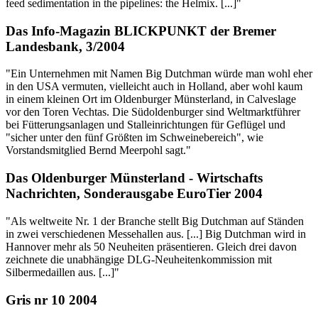
feed sedimentation in the pipelines: the Helmix. [...]"
Das Info-Magazin BLICKPUNKT der Bremer
Landesbank, 3/2004
"Ein Unternehmen mit Namen Big Dutchman würde man wohl eher
in den USA vermuten, vielleicht auch in Holland, aber wohl kaum
in einem kleinen Ort im Oldenburger Münsterland, in Calveslage
vor den Toren Vechtas. Die Südoldenburger sind Weltmarktführer
bei Fütterungsanlagen und Stalleinrichtungen für Geflügel und
"sicher unter den fünf Größten im Schweinebereich", wie
Vorstandsmitglied Bernd Meerpohl sagt."
Das Oldenburger Münsterland - Wirtschafts
Nachrichten, Sonderausgabe EuroTier 2004
"Als weltweite Nr. 1 der Branche stellt Big Dutchman auf Ständen
in zwei verschiedenen Messehallen aus. [...] Big Dutchman wird in
Hannover mehr als 50 Neuheiten präsentieren. Gleich drei davon
zeichnete die unabhängige DLG-Neuheitenkommission mit
Silbermedaillen aus. [...]"
Gris nr 10 2004