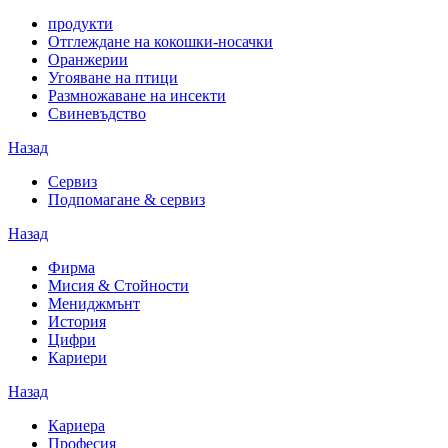
продукти
Отглеждане на кокошки-носачки
Оранжерии
Угояване на птици
Размножаване на инсекти
Свиневъдство
Назад
Сервиз
Подпомагане & сервиз
Назад
Фирма
Мисия & Стойности
Мениджмънт
История
Цифри
Кариери
Назад
Кариера
Професия