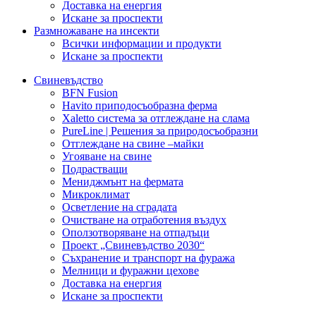
Доставка на енергия
Искане за проспекти
Размножаване на инсекти
Всички информации и продукти
Искане за проспекти
Свиневъдство
BFN Fusion
Havito приподосъобразна ферма
Xaletto система за отглеждане на слама
PureLine | Решения за природосъобразни
Отглеждане на свине –майки
Угояване на свине
Подрастващи
Мениджмънт на фермата
Микроклимат
Осветление на сградата
Очистване на отработения въздух
Оползотворяване на отпадъци
Проект „Свиневъдство 2030“
Съхранение и транспорт на фуража
Мелници и фуражни цехове
Доставка на енергия
Искане за проспекти