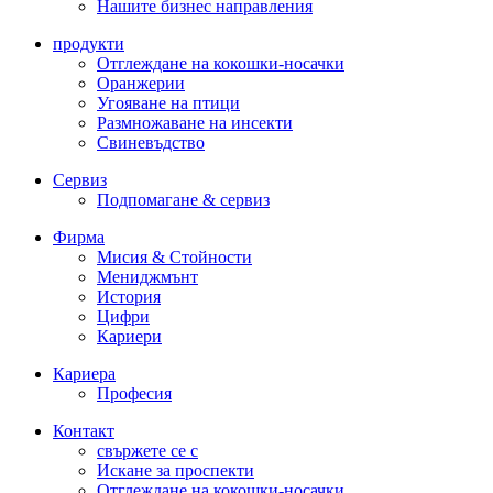
Нашите бизнес направления
продукти
Отглеждане на кокошки-носачки
Оранжерии
Угояване на птици
Размножаване на инсекти
Свиневъдство
Сервиз
Подпомагане & сервиз
Фирма
Мисия & Стойности
Мениджмънт
История
Цифри
Кариери
Кариера
Професия
Контакт
свържете се с
Искане за проспекти
Отглеждане на кокошки-носачки