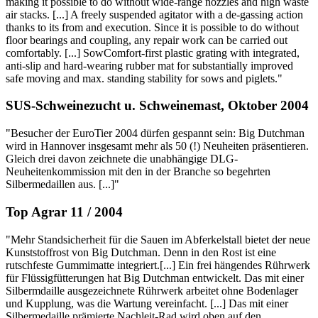
making it possible to do without wide-range nozzles and high waste
air stacks. [...] A freely suspended agitator with a de-gassing action
thanks to its from and execution. Since it is possible to do without
floor bearings and coupling, any repair work can be carried out
comfortably. [...] SowComfort-first plastic grating with integrated,
anti-slip and hard-wearing rubber mat for substantially improved
safe moving and max. standing stability for sows and piglets."
SUS-Schweinezucht u. Schweinemast, Oktober 2004
"Besucher der EuroTier 2004 dürfen gespannt sein: Big Dutchman
wird in Hannover insgesamt mehr als 50 (!) Neuheiten präsentieren.
Gleich drei davon zeichnete die unabhängige DLG-
Neuheitenkommission mit den in der Branche so begehrten
Silbermedaillen aus. [...]"
Top Agrar 11 / 2004
"Mehr Standsicherheit für die Sauen im Abferkelstall bietet der neue
Kunststoffrost von Big Dutchman. Denn in den Rost ist eine
rutschfeste Gummimatte integriert.[...] Ein frei hängendes Rührwerk
für Flüssigfütterungen hat Big Dutchman entwickelt. Das mit einer
Silbermdaille ausgezeichnete Rührwerk arbeitet ohne Bodenlager
und Kupplung, was die Wartung vereinfacht. [...] Das mit einer
Silbermedaille prämierte Nachleit-Rad wird oben auf den