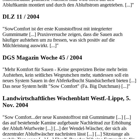
Abluftkamin montiert und durch den Abluftstrom angetrieben. [...]"
DLZ 11 / 2004
"SowComfort ist der erste Kunststoffrost mit integrierter
Gummimatte [...] Praxisversuche zeigen, dass die Sauen auch
häufiger aufstehen um zu fressen, was sich positiv auf die
Milchleistung auswirkt. [...]"
DGS Magazin Woche 45 / 2004
"Mehr Komfort für Sauen - Keine gespreizten Beine mehr beim
Aufstehen, kein seitliches Wegrutschen mehr, stattdessen soll ein
neues System Sauen in der Abferkelbucht Standsicherheit bieten [...]
Das neue System heißt "Sow Comfort" (Fa. Big Dutchman) [...]"
Landwirtschaftliches Wochenblatt Westf.-Lippe, 5.
Nov. 2004
"Sow Comfort...der neue Kunststoffrost mit Gummimatte [...] [...]
das auf bestehende Kamine aufgebaute Nachleitrad zur Erhöhung
der Abluft-Wurfweite [...] [...] der Wendel-Wäscher, der sich als
dezentraler Abluftwäscher nachrüsten lässt [...] [...] Sitzstange als