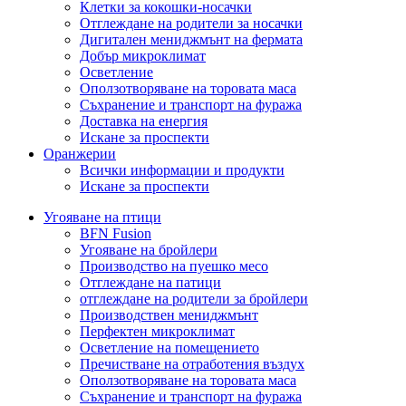
Клетки за кокошки-носачки
Отглеждане на родители за носачки
Дигитален мениджмънт на фермата
Добър микроклимат
Осветление
Оползотворяване на торовата маса
Съхранение и транспорт на фуража
Доставка на енергия
Искане за проспекти
Оранжерии
Всички информации и продукти
Искане за проспекти
Угояване на птици
BFN Fusion
Угояване на бройлери
Производство на пуешко месо
Отглеждане на патици
отглеждане на родители за бройлери
Производствен мениджмънт
Перфектен микроклимат
Осветление на помещението
Пречистване на отработения въздух
Оползотворяване на торовата маса
Съхранение и транспорт на фуража