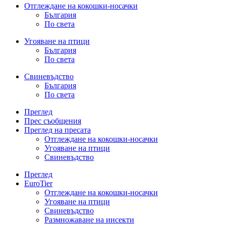
Отглеждане на кокошки-носачки
България
По света
Угояване на птици
България
По света
Свиневъдство
България
По света
Преглед
Прес съобщения
Преглед на пресата
Отглеждане на кокошки-носачки
Угояване на птици
Свиневъдство
Преглед
EuroTier
Отглеждане на кокошки-носачки
Угояване на птици
Свиневъдство
Размножаване на инсекти