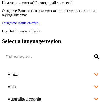
Нямате още сметка? Регистрирайте се сега!
Създайте Ваша клиентска сметка в клиентския портал на
myBigDutchman.
Създайте Ваша сметка
Big Dutchman worldwide
Select a language/region
Africa
Algeria
Asia
العربية
Afghanistan
Australia/Oceania
Angola
English