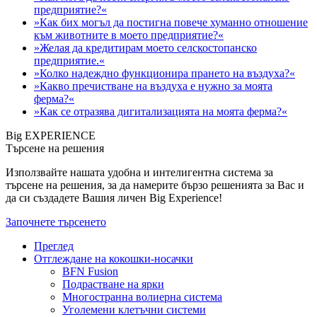
предприятие?«
»Как бих могъл да постигна повече хуманно отношение
към животните в моето предприятие?«
»Желая да кредитирам моето селскостопанско
предприятие.«
»Колко надеждно функционира прането на въздуха?«
»Какво пречистване на въздуха е нужно за моята
ферма?«
»Как се отразява дигитализацията на моята ферма?«
Big EXPERIENCE
Търсене на решения
Използвайте нашата удобна и интелигентна система за
търсене на решения, за да намерите бързо решенията за Вас и
да си създадете Вашия личен Big Experience!
Започнете търсенето
Преглед
Отглеждане на кокошки-носачки
BFN Fusion
Подрастване на ярки
Многостранна волиерна система
Уголемени клетъчни системи