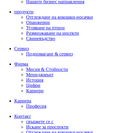
Нашите бизнес направления
продукти
Отглеждане на кокошки-носачки
Оранжерии
Угояване на птици
Размножаване на инсекти
Свиневъдство
Сервиз
Подпомагане & сервиз
Фирма
Мисия & Стойности
Мениджмънт
История
Цифри
Кариери
Кариера
Професия
Контакт
свържете се с
Искане за проспекти
Отглеждане на кокошки-носачки