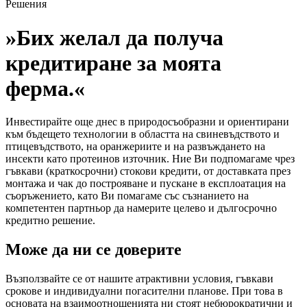
Решения
»Бих желал да получа
кредитиране за моята
ферма.«
Инвестирайте още днес в природосъобразни и ориентирани
към бъдещето технологии в областта на свиневъдството и
птицевъдството, на оранжериите и на развъждането на
инсекти като протеинов източник. Ние Ви подпомагаме чрез
гъвкави (краткосрочни) стокови кредити, от доставката през
монтажа и чак до построяване и пускане в експлоатация на
съоръжението, като Ви помагаме със съзнанието на
компетентен партньор да намерите целево и дългосрочно
кредитно решение.
Може да ни се доверите
Възползвайте се от нашите атрактивни условия, гъвкави
срокове и индивидуални погасителни планове. При това в
основата на взаимоотношенията ни стоят небюрократични и