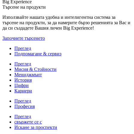
Big Experience
Търсене на продукти
Използвайте нашата удобна и интелигентна система за
търсене на продукти, за да намерите бързо решенията за Вас и
да си създадете Вашия личен Big Experience!
Започнете търсенето
Преглед
Подпомагане & сервиз
Преглед
Мисия & Стойности
Мениджмънт
История
Цифри
Кариери
Преглед
Професия
Преглед
свържете се с
Искане за проспекти