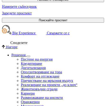
Намерете събеседник
Заредете проспект
Поискайте проспект
Big Experience
Свържете се с
Споделете
Нагоре
Решения
Пестене на енергия
Кредитиране
Дигитализация
Оползотворяване на тора
Комфорт на отглеждане
Пречистване на мръсния въздух
Реализиране на проекти „до ключ“
Животновъдни сгради
Кариери
Размножаване на инсекти
Оранжерии