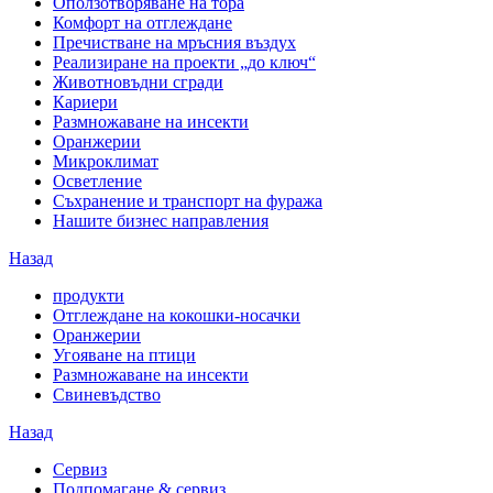
Оползотворяване на тора
Комфорт на отглеждане
Пречистване на мръсния въздух
Реализиране на проекти „до ключ“
Животновъдни сгради
Кариери
Размножаване на инсекти
Оранжерии
Микроклимат
Осветление
Съхранение и транспорт на фуража
Нашите бизнес направления
Назад
продукти
Отглеждане на кокошки-носачки
Оранжерии
Угояване на птици
Размножаване на инсекти
Свиневъдство
Назад
Сервиз
Подпомагане & сервиз