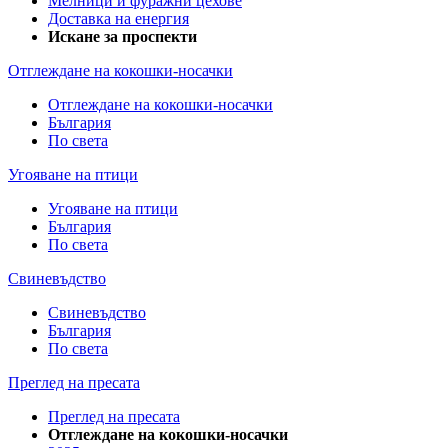
Мелници и фуражни цехове
Доставка на енергия
Искане за проспекти
Отглеждане на кокошки-носачки
Отглеждане на кокошки-носачки
България
По света
Угояване на птици
Угояване на птици
България
По света
Свиневъдство
Свиневъдство
България
По света
Преглед на пресата
Преглед на пресата
Отглеждане на кокошки-носачки