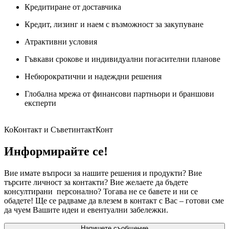
Кредитиране от доставчика
Кредит, лизинг и наем с възможност за закупуване
Атрактивни условия
Гъвкави срокове и индивидуални погасителни планове
Небюрократични и надеждни решения
Глобална мрежа от финансови партньори и браншови
експерти
КоКонтакт и СъветинтактКонт
Информирайте се!
Вие имате въпроси за нашите решения и продукти? Вие
търсите личност за контакти? Вие желаете да бъдете
консултирани персонално? Тогава не се бавете и ни се
обадете! Ще се радваме да влезем в контакт с Вас – готови сме
да чуем Вашите идеи и евентуални забележки.
Напишете съобщение