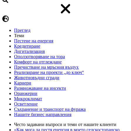
Преглед
Теми
Пестене на енергия
Кредитиране
Дигитализация
Оползотворяване на тора
Комфорт на отглеждане
Пречистване на мръсния въздух
Реализиране на проекти „до ключ“
Животновъдни сгради
Кариери
Размножаване на инсекти
Оранжерии
Микроклимат
Осветление
Съхранение и транспорт на фуража
Нашите бизнес направления
Често задавани въпроси и теми от нашите клиенти
»Как мога да пестя енергия в моето селскостопанско