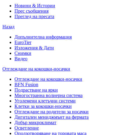
Новини & Истории
Прес съобщения
Преглед на пресата
Назад
Допълнителна информация
EuroTier
Изложения & Дати
Снимки
Видео
Отглеждане на кокошки-носачки
Отглеждане на кокошки-носачки
BFN Fusion
Подрастване на ярки
Многостранна волиерна система
Уголемени клетъчни системи
Клетки за кокошки-носачки
Отглеждане на родители за носачки
Дигитален мениджмънт на фермата
Добър микроклимат
Осветление
Оползотворяване на торовата маса