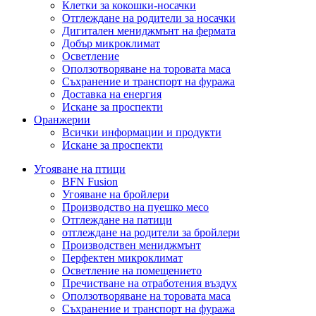
Клетки за кокошки-носачки
Отглеждане на родители за носачки
Дигитален мениджмънт на фермата
Добър микроклимат
Осветление
Оползотворяване на торовата маса
Съхранение и транспорт на фуража
Доставка на енергия
Искане за проспекти
Оранжерии
Всички информации и продукти
Искане за проспекти
Угояване на птици
BFN Fusion
Угояване на бройлери
Производство на пуешко месо
Отглеждане на патици
отглеждане на родители за бройлери
Производствен мениджмънт
Перфектен микроклимат
Осветление на помещението
Пречистване на отработения въздух
Оползотворяване на торовата маса
Съхранение и транспорт на фуража