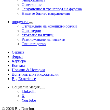
Микроклимат
Осветление
Съхранение и транспорт на фуража
Нашите бизнес направления
продукти
Отглеждане на кокошки-носачки
Оранжерии
Угояване на птици
Размножаване на инсекти
Свиневъдство
Сервиз
Фирма
Кариера
Контакт
Новини & Истории
Допълнителна информация
Big Experience
Социална медия
Linkedin
X
YouTube
© 2026 Big Dutchman