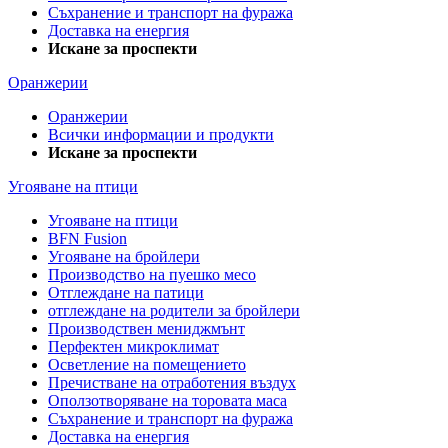
Съхранение и транспорт на фуража
Доставка на енергия
Искане за проспекти
Оранжерии
Оранжерии
Всички информации и продукти
Искане за проспекти
Угояване на птици
Угояване на птици
BFN Fusion
Угояване на бройлери
Производство на пуешко месо
Отглеждане на патици
отглеждане на родители за бройлери
Производствен мениджмънт
Перфектен микроклимат
Осветление на помещението
Пречистване на отработения въздух
Оползотворяване на торовата маса
Съхранение и транспорт на фуража
Доставка на енергия