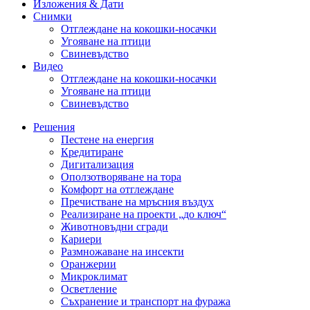
Изложения & Дати
Снимки
Отглеждане на кокошки-носачки
Угояване на птици
Свиневъдство
Видео
Отглеждане на кокошки-носачки
Угояване на птици
Свиневъдство
Решения
Пестене на енергия
Кредитиране
Дигитализация
Оползотворяване на тора
Комфорт на отглеждане
Пречистване на мръсния въздух
Реализиране на проекти „до ключ“
Животновъдни сгради
Кариери
Размножаване на инсекти
Оранжерии
Микроклимат
Осветление
Съхранение и транспорт на фуража