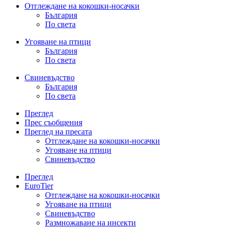
Отглеждане на кокошки-носачки
България
По света
Угояване на птици
България
По света
Свиневъдство
България
По света
Преглед
Прес съобщения
Преглед на пресата
Отглеждане на кокошки-носачки
Угояване на птици
Свиневъдство
Преглед
EuroTier
Отглеждане на кокошки-носачки
Угояване на птици
Свиневъдство
Размножаване на инсекти