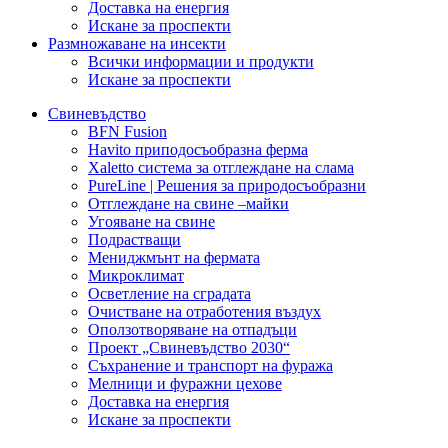
Доставка на енергия
Искане за проспекти
Размножаване на инсекти
Всички информации и продукти
Искане за проспекти
Свиневъдство
BFN Fusion
Havito приподосъобразна ферма
Xaletto система за отглеждане на слама
PureLine | Решения за природосъобразни
Отглеждане на свине –майки
Угояване на свине
Подрастващи
Мениджмънт на фермата
Микроклимат
Осветление на сградата
Очистване на отработения въздух
Оползотворяване на отпадъци
Проект „Свиневъдство 2030“
Съхранение и транспорт на фуража
Мелници и фуражни цехове
Доставка на енергия
Искане за проспекти