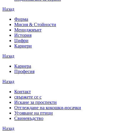
Назад
Фирма
Мисия & Стойности
Мениджмънт
История
Цифри
Кариери
Назад
Кариера
Професия
Назад
Контакт
свържете се с
Искане за проспекти
Отглеждане на кокошки-носачки
Угояване на птици
Свиневъдство
Назад