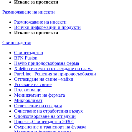
Искане за проспекти
Размножаване на инсекти
Размножаване на инсекти
Всички информации и продукти
Искане за проспекти
Свиневъдство
Свиневъдство
BFN Fusion
Havito приподосъобразна ферма
Xaletto система за отглеждане на слама
PureLine | Решения за природосъобразни
Отглеждане на свине –майки
Угояване на свине
Подрастващи
Мениджмънт на фермата
Микроклимат
Осветление на сградата
Очистване на отработения въздух
Оползотворяване на отпадъци
Проект „Свиневъдство 2030“
Съхранение и транспорт на фуража