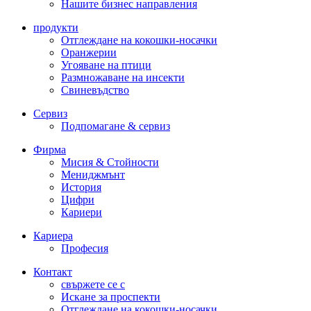
Нашите бизнес направления
продукти
Отглеждане на кокошки-носачки
Оранжерии
Угояване на птици
Размножаване на инсекти
Свиневъдство
Сервиз
Подпомагане & сервиз
Фирма
Мисия & Стойности
Мениджмънт
История
Цифри
Кариери
Кариера
Професия
Контакт
свържете се с
Искане за проспекти
Отглеждане на кокошки-носачки