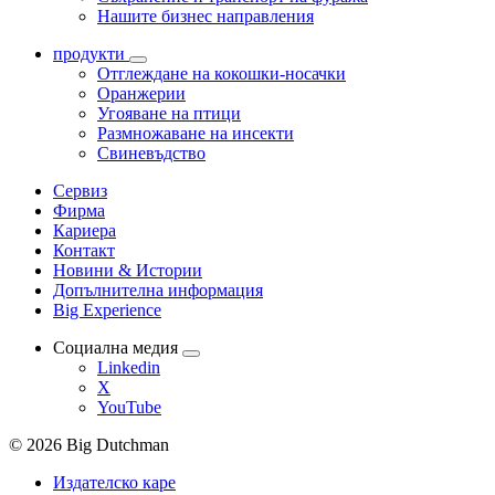
Нашите бизнес направления
продукти
Отглеждане на кокошки-носачки
Оранжерии
Угояване на птици
Размножаване на инсекти
Свиневъдство
Сервиз
Фирма
Кариера
Контакт
Новини & Истории
Допълнителна информация
Big Experience
Социална медия
Linkedin
X
YouTube
© 2026 Big Dutchman
Издателско каре