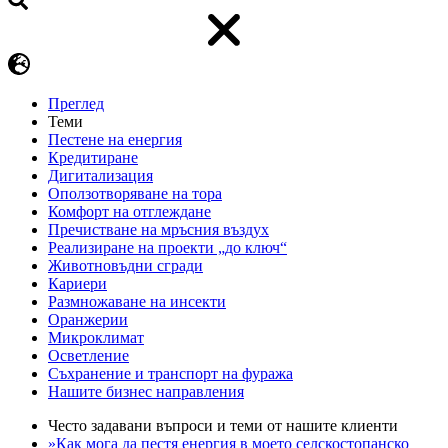
Преглед
Теми
Пестене на енергия
Кредитиране
Дигитализация
Оползотворяване на тора
Комфорт на отглеждане
Пречистване на мръсния въздух
Реализиране на проекти „до ключ“
Животновъдни сгради
Кариери
Размножаване на инсекти
Оранжерии
Микроклимат
Осветление
Съхранение и транспорт на фуража
Нашите бизнес направления
Често задавани въпроси и теми от нашите клиенти
»Как мога да пестя енергия в моето селскостопанско