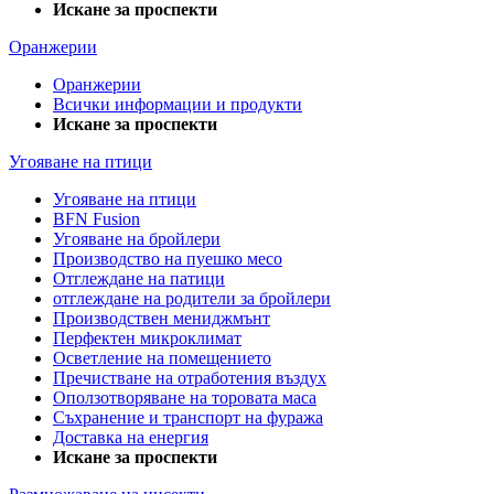
Искане за проспекти
Оранжерии
Оранжерии
Всички информации и продукти
Искане за проспекти
Угояване на птици
Угояване на птици
BFN Fusion
Угояване на бройлери
Производство на пуешко месо
Отглеждане на патици
отглеждане на родители за бройлери
Производствен мениджмънт
Перфектен микроклимат
Осветление на помещението
Пречистване на отработения въздух
Оползотворяване на торовата маса
Съхранение и транспорт на фуража
Доставка на енергия
Искане за проспекти