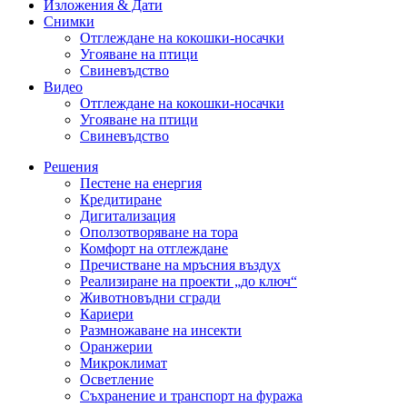
Изложения & Дати
Снимки
Отглеждане на кокошки-носачки
Угояване на птици
Свиневъдство
Видео
Отглеждане на кокошки-носачки
Угояване на птици
Свиневъдство
Решения
Пестене на енергия
Кредитиране
Дигитализация
Оползотворяване на тора
Комфорт на отглеждане
Пречистване на мръсния въздух
Реализиране на проекти „до ключ“
Животновъдни сгради
Кариери
Размножаване на инсекти
Оранжерии
Микроклимат
Осветление
Съхранение и транспорт на фуража