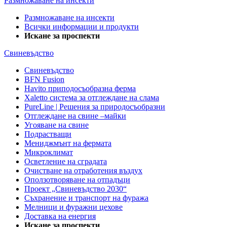
Размножаване на инсекти
Размножаване на инсекти
Всички информации и продукти
Искане за проспекти
Свиневъдство
Свиневъдство
BFN Fusion
Havito приподосъобразна ферма
Xaletto система за отглеждане на слама
PureLine | Решения за природосъобразни
Отглеждане на свине –майки
Угояване на свине
Подрастващи
Мениджмънт на фермата
Микроклимат
Осветление на сградата
Очистване на отработения въздух
Оползотворяване на отпадъци
Проект „Свиневъдство 2030“
Съхранение и транспорт на фуража
Мелници и фуражни цехове
Доставка на енергия
Искане за проспекти