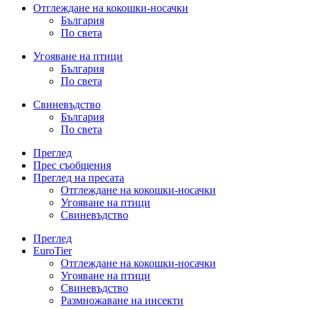
Отглеждане на кокошки-носачки
България
По света
Угояване на птици
България
По света
Свиневъдство
България
По света
Преглед
Прес съобщения
Преглед на пресата
Отглеждане на кокошки-носачки
Угояване на птици
Свиневъдство
Преглед
EuroTier
Отглеждане на кокошки-носачки
Угояване на птици
Свиневъдство
Размножаване на инсекти