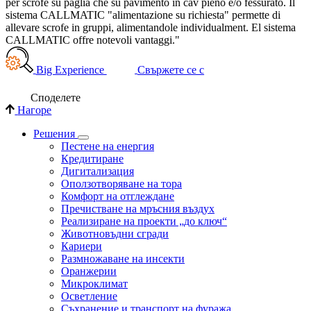
per scrofe su paglia che su pavimento in cav pieno e/o fessurato. Il
sistema CALLMATIC "alimentazione su richiesta" permette di
allevare scrofe in gruppi, alimentandole individualment. El sistema
CALLMATIC offre notevoli vantaggi."
Big Experience
Свържете се с
Споделете
Нагоре
Решения
Пестене на енергия
Кредитиране
Дигитализация
Оползотворяване на тора
Комфорт на отглеждане
Пречистване на мръсния въздух
Реализиране на проекти „до ключ“
Животновъдни сгради
Кариери
Размножаване на инсекти
Оранжерии
Микроклимат
Осветление
Съхранение и транспорт на фуража