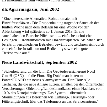
als Mittelständler zum Weltmarktführer gebracht. "
dlz Agrarmagazin, Juni 2002
"Eine interessante Alternative: Rohrautomaten mit
Einzelfressplätzen - Die Gruppenhaltung tragender Sauen ab der
fünften Woche nach dem Belegen bis eine Woche vor der
Abferkelung wird spätestens ab 1. Januar 2013 für alle
sauenhaltenden Betriebe Pflicht sein. ... einfache technische
Lösungen ... Rohrautomaten mit Einzelfressplätzen. Sie haben sich
bereits in verschiedenen Betrieben bewährt und zeichnen sich durch
eine einfache Installation und Bedienung sowie eine gute
Tierkontrolle aus."
Neue Landwirtschaft, September 2002
"Sicherheit rund um die Uhr: Die Gebäudeversicherung Nord
GmbH (GSN) und die Firma Big Dutchman bieten mit
PowerGUARD ein neues Alarmsystem an. Der Clou: Alle
Tierhalter, die die neue Anlage nutzen, erhalten bei den Öffentlichen
Versicherungen Oldenburg/Landesbrandkasse einen Nachlass von
10 % des Nettojahresbeitrags. Das System ... übermittelt
Störmeldungen aus Bereichen wie Lüftungs-, Heizungs- oder
Fütterungstechnik über das Telefonnetz an das Servicezentrum."