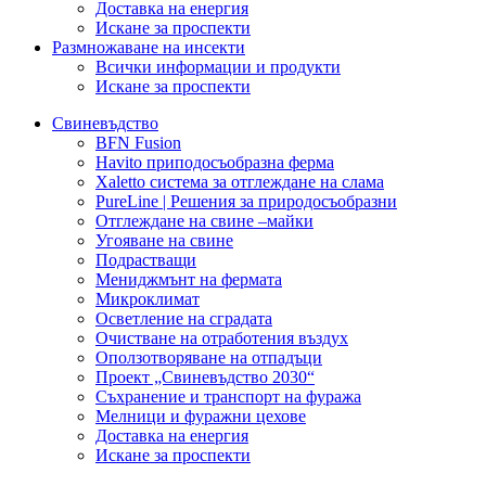
Доставка на енергия
Искане за проспекти
Размножаване на инсекти
Всички информации и продукти
Искане за проспекти
Свиневъдство
BFN Fusion
Havito приподосъобразна ферма
Xaletto система за отглеждане на слама
PureLine | Решения за природосъобразни
Отглеждане на свине –майки
Угояване на свине
Подрастващи
Мениджмънт на фермата
Микроклимат
Осветление на сградата
Очистване на отработения въздух
Оползотворяване на отпадъци
Проект „Свиневъдство 2030“
Съхранение и транспорт на фуража
Мелници и фуражни цехове
Доставка на енергия
Искане за проспекти