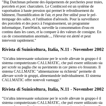
"Big Dutchman présente des équipements de porcheries pour truies,
porcelets et porc charcutiers. Le Combicool est un système de
vaporisation à haute pression qui permet le refroidissement du
bâtiment, l'humidification de l'air, et peut être utilisé pour le pré-
trempage des salles, et l'utilisation d'aérosols. Pour la surveillance
des porcelets et des porcs à l'engraissement, un programme
informatique, FarmWatch, surveille la consommation d'eau en
continu dans les cases, et la compare à des valeurs de consigne. En
cas de consommation anormale..., l'éleveur est alerté et peut
intervenir rapidement."
Rivista di Suinicoltura, Italia, N.11 - November 2002
"Un'altra interessante soluzione per le scrofe allevate in gruppo è il
sistema computerizzato CALLMATIC, che può essere utilizzato sia
per scrofe su paglia che su pavimento in cav pieno e/o fessurato. Il
sistema CALLMATIC "alimentazione su richiesta" permette di
allevare scrofe in gruppi, alimentandole individualment. El sistema
CALLMATIC offre notevoli vantaggi."
Rivista di Suinicoltura, Italia, N.11 - November 2002
"Un'altra interessante soluzione per le scrofe allevate in gruppo è il
sistema computerizzato CALLMATIC, che può essere utilizzato sia