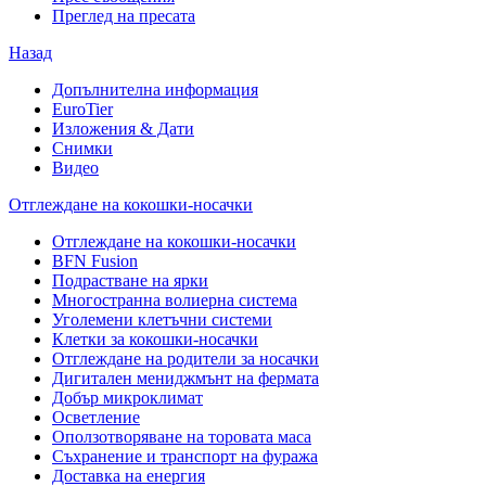
Преглед на пресата
Назад
Допълнителна информация
EuroTier
Изложения & Дати
Снимки
Видео
Отглеждане на кокошки-носачки
Отглеждане на кокошки-носачки
BFN Fusion
Подрастване на ярки
Многостранна волиерна система
Уголемени клетъчни системи
Клетки за кокошки-носачки
Отглеждане на родители за носачки
Дигитален мениджмънт на фермата
Добър микроклимат
Осветление
Оползотворяване на торовата маса
Съхранение и транспорт на фуража
Доставка на енергия