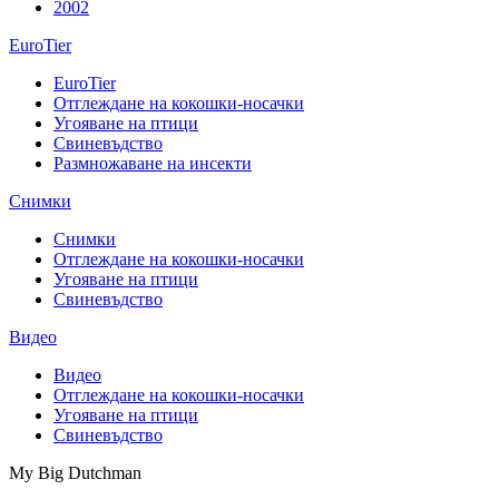
2002
EuroTier
EuroTier
Отглеждане на кокошки-носачки
Угояване на птици
Свиневъдство
Размножаване на инсекти
Снимки
Снимки
Отглеждане на кокошки-носачки
Угояване на птици
Свиневъдство
Видео
Видео
Отглеждане на кокошки-носачки
Угояване на птици
Свиневъдство
My Big Dutchman