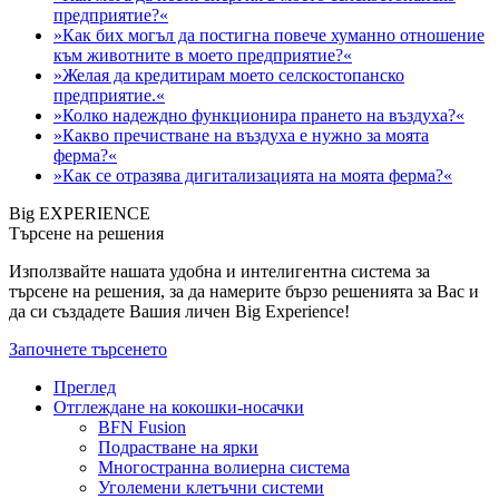
предприятие?«
»Как бих могъл да постигна повече хуманно отношение
към животните в моето предприятие?«
»Желая да кредитирам моето селскостопанско
предприятие.«
»Колко надеждно функционира прането на въздуха?«
»Какво пречистване на въздуха е нужно за моята
ферма?«
»Как се отразява дигитализацията на моята ферма?«
Big EXPERIENCE
Търсене на решения
Използвайте нашата удобна и интелигентна система за
търсене на решения, за да намерите бързо решенията за Вас и
да си създадете Вашия личен Big Experience!
Започнете търсенето
Преглед
Отглеждане на кокошки-носачки
BFN Fusion
Подрастване на ярки
Многостранна волиерна система
Уголемени клетъчни системи