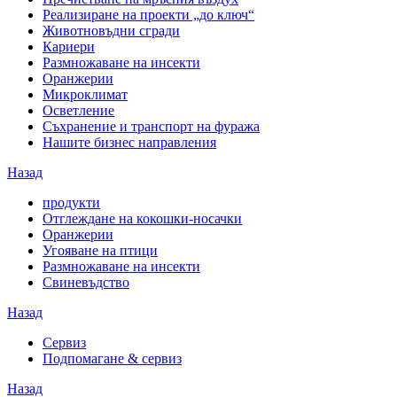
Реализиране на проекти „до ключ“
Животновъдни сгради
Кариери
Размножаване на инсекти
Оранжерии
Микроклимат
Осветление
Съхранение и транспорт на фуража
Нашите бизнес направления
Назад
продукти
Отглеждане на кокошки-носачки
Оранжерии
Угояване на птици
Размножаване на инсекти
Свиневъдство
Назад
Сервиз
Подпомагане & сервиз
Назад