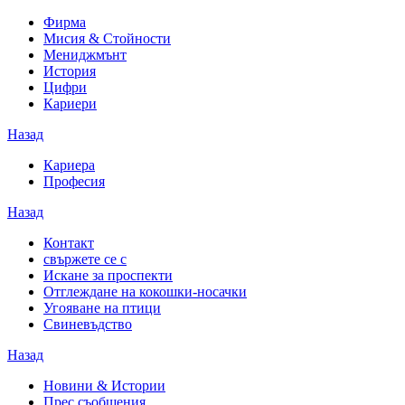
Фирма
Мисия & Стойности
Мениджмънт
История
Цифри
Кариери
Назад
Кариера
Професия
Назад
Контакт
свържете се с
Искане за проспекти
Отглеждане на кокошки-носачки
Угояване на птици
Свиневъдство
Назад
Новини & Истории
Прес съобщения