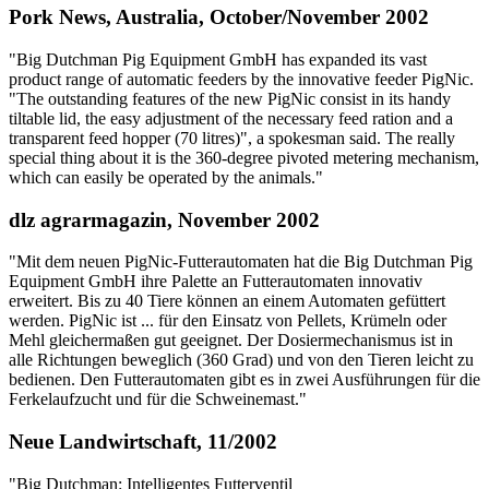
Pork News, Australia, October/November 2002
"Big Dutchman Pig Equipment GmbH has expanded its vast
product range of automatic feeders by the innovative feeder PigNic.
"The outstanding features of the new PigNic consist in its handy
tiltable lid, the easy adjustment of the necessary feed ration and a
transparent feed hopper (70 litres)", a spokesman said. The really
special thing about it is the 360-degree pivoted metering mechanism,
which can easily be operated by the animals."
dlz agrarmagazin, November 2002
"Mit dem neuen PigNic-Futterautomaten hat die Big Dutchman Pig
Equipment GmbH ihre Palette an Futterautomaten innovativ
erweitert. Bis zu 40 Tiere können an einem Automaten gefüttert
werden. PigNic ist ... für den Einsatz von Pellets, Krümeln oder
Mehl gleichermaßen gut geeignet. Der Dosiermechanismus ist in
alle Richtungen beweglich (360 Grad) und von den Tieren leicht zu
bedienen. Den Futterautomaten gibt es in zwei Ausführungen für die
Ferkelaufzucht und für die Schweinemast."
Neue Landwirtschaft, 11/2002
"Big Dutchman: Intelligentes Futterventil