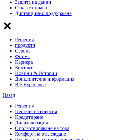
Защита на данни
Отказ от права
Дистанцинно поддържане
Решения
продукти
Сервиз
Фирма
Кариера
Контакт
Новини & Истории
Допълнителна информация
Big Experience
Назад
Решения
Пестене на енергия
Кредитиране
Дигитализация
Оползотворяване на тора
Комфорт на отглеждане
Пречистване на мръсния въздух