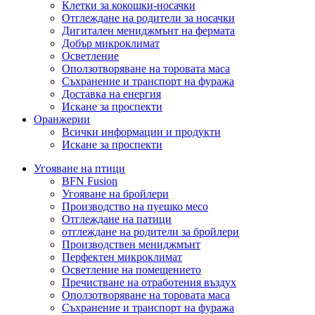
Клетки за кокошки-носачки
Отглеждане на родители за носачки
Дигитален мениджмънт на фермата
Добър микроклимат
Осветление
Оползотворяване на торовата маса
Съхранение и транспорт на фуража
Доставка на енергия
Искане за проспекти
Оранжерии
Всички информации и продукти
Искане за проспекти
Угояване на птици
BFN Fusion
Угояване на бройлери
Производство на пуешко месо
Отглеждане на патици
отглеждане на родители за бройлери
Производствен мениджмънт
Перфектен микроклимат
Осветление на помещението
Пречистване на отработения въздух
Оползотворяване на торовата маса
Съхранение и транспорт на фуража