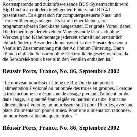
Kostensparende und zukunftsweisende BUS-Systemtechnik wird
Big Dutchman mit dem intelligenten Futterventil BD 4 I
präsentieren. Es eignet sich für computergesteuerte Nass- und
Trockenfütterungsanlagen. Es ist mit einer kleinen, frei
programmierbaren Steckkarte ausgestattet. Der große Vorteil dabei:
Die Reihenfolge der einzelnen Magnetventile lässt sich ohne
Werkzeug und Kabelmontage jederzeit schnell und erstaunlich
einfach ändern. Besonders lohnenswert ist der Einsatz des neuen
Ventils im Zusammenhang mit der Ad-libitum-Fütterung. Dann
können einfache Sensoren ohne Elektronik eingesetzt werden, da
die Sensorelektronik bereits in den Ventilen enthalten ist."
Réussir Porcs, France, No. 86, Septembre 2002
"Le nouveau nourrisseur à tube de Big Dutchman permet
l'alimentation à volonté ou rationnée des truies en groupes. Lorsque
la truie actionne le mécanisme de dosage pivotant, l'aliment tombe
dans l'auge, la quantité étant réglée en hauteur du tube. Pour une
alimentation à volonté, un nourrisseur suffit pour 16 truies, avec une
place d'alimentation pour 4 truies. Pour une alimentation rationnée,
un nourrisseur alimente quatre truies. "
Réussir Porcs, France, No. 86, Septembre 2002