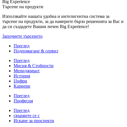
Big Experience
Търсене на продукти
Използвайте нашата удобна и интелигентна система за
търсене на продукти, за да намерите бързо решенията за Вас и
да си създадете Вашия личен Big Experience!
Започнете търсенето
Преглед
Подпомагане & сервиз
Преглед
Мисия & Стойности
Мениджмънт
История
Цифри
Кариери
Преглед
Професия
Преглед
свържете се с
Искане за проспекти