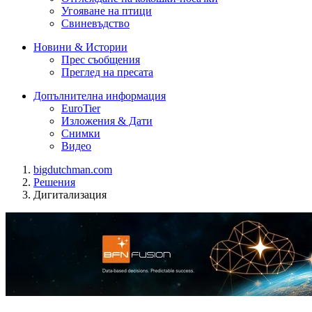
Угояване на птици
Свиневъдство
Новини & Истории
Прес съобщения
Преглед на пресата
Допълнителна информация
EuroTier
Изложения & Дати
Снимки
Видео
bigdutchman.com
Решения
Дигитализация