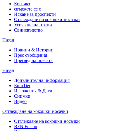
Контакт
свържете се с
Искане за проспекти
Отглеждане на кокошки-носачки
Угояване на птици
Свиневъдство
Назад
Новини & Истории
Прес съобщения
Преглед на пресата
Назад
Допълнителна информация
EuroTier
Изложения & Дати
Снимки
Видео
Отглеждане на кокошки-носачки
Отглеждане на кокошки-носачки
BFN Fusion