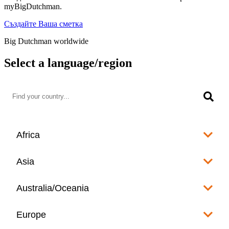
myBigDutchman.
Създайте Ваша сметка
Big Dutchman worldwide
Select a language/region
Africa
Algeria
Asia
العربية
Afghanistan
Australia/Oceania
Angola
English
www.bigdutchman.co.za
Australia
Europe
Bangladesh
Benin
www.bigdutchman.asia