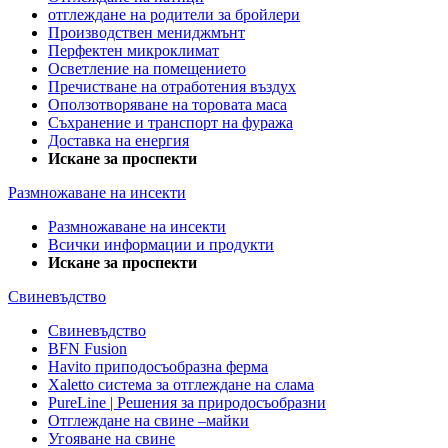
отглеждане на родители за бройлери
Производствен мениджмънт
Перфектен микроклимат
Осветление на помещението
Пречистване на отработения въздух
Оползотворяване на торовата маса
Съхранение и транспорт на фуража
Доставка на енергия
Искане за проспекти
Размножаване на инсекти
Размножаване на инсекти
Всички информации и продукти
Искане за проспекти
Свиневъдство
Свиневъдство
BFN Fusion
Havito приподосъобразна ферма
Xaletto система за отглеждане на слама
PureLine | Решения за природосъобразни
Отглеждане на свине –майки
Угояване на свине