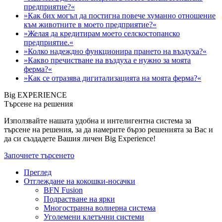
предприятие?«
»Как бих могъл да постигна повече хуманно отношение
към животните в моето предприятие?«
»Желая да кредитирам моето селскостопанско
предприятие.«
»Колко надеждно функционира прането на въздуха?«
»Какво пречистване на въздуха е нужно за моята
ферма?«
»Как се отразява дигитализацията на моята ферма?«
Big EXPERIENCE
Търсене на решения
Използвайте нашата удобна и интелигентна система за
търсене на решения, за да намерите бързо решенията за Вас и
да си създадете Вашия личен Big Experience!
Започнете търсенето
Преглед
Отглеждане на кокошки-носачки
BFN Fusion
Подрастване на ярки
Многостранна волиерна система
Уголемени клетъчни системи