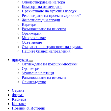
Оползотворяване на тора
Комфорт на отглеждане
Пречистване на мръсния въздух
Реализиране на проекти „до ключ“
Животновъдни сгради
Кариери
Размножаване на инсекти
Оранжерии
Микроклимат
Осветление
Съхранение и транспорт на фуража
Нашите бизнес направления
продукти
Отглеждане на кокошки-носачки
Оранжерии
Угояване на птици
Размножаване на инсекти
Свиневъдство
Сервиз
Фирма
Кариера
Контакт
Новини & Истории