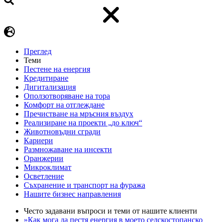
Преглед
Теми
Пестене на енергия
Кредитиране
Дигитализация
Оползотворяване на тора
Комфорт на отглеждане
Пречистване на мръсния въздух
Реализиране на проекти „до ключ“
Животновъдни сгради
Кариери
Размножаване на инсекти
Оранжерии
Микроклимат
Осветление
Съхранение и транспорт на фуража
Нашите бизнес направления
Често задавани въпроси и теми от нашите клиенти
»Как мога да пестя енергия в моето селскостопанско