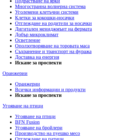
Подрастване на ярки
Многостранна волиерна система
Уголемени клетъчни системи
Клетки за кокошки-носачки
Отглеждане на родители за носачки
Дигитален мениджмънт на фермата
Добър микроклимат
Осветление
Оползотворяване на торовата маса
Съхранение и транспорт на фуража
Доставка на енергия
Искане за проспекти
Оранжерии
Оранжерии
Всички информации и продукти
Искане за проспекти
Угояване на птици
Угояване на птици
BFN Fusion
Угояване на бройлери
Производство на пуешко месо
Отглеждане на патици