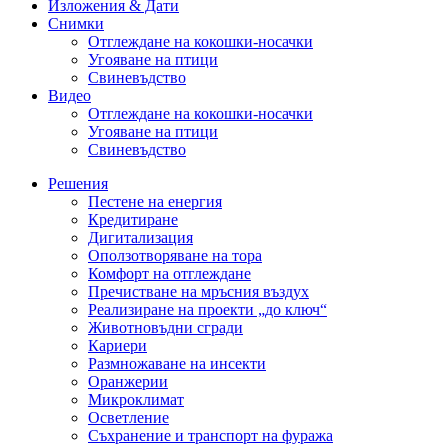
Изложения & Дати
Снимки
Отглеждане на кокошки-носачки
Угояване на птици
Свиневъдство
Видео
Отглеждане на кокошки-носачки
Угояване на птици
Свиневъдство
Решения
Пестене на енергия
Кредитиране
Дигитализация
Оползотворяване на тора
Комфорт на отглеждане
Пречистване на мръсния въздух
Реализиране на проекти „до ключ“
Животновъдни сгради
Кариери
Размножаване на инсекти
Оранжерии
Микроклимат
Осветление
Съхранение и транспорт на фуража