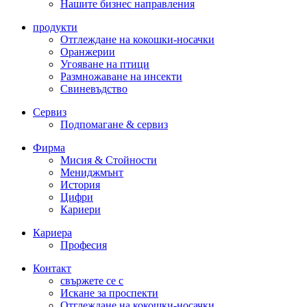
Нашите бизнес направления
продукти
Отглеждане на кокошки-носачки
Оранжерии
Угояване на птици
Размножаване на инсекти
Свиневъдство
Сервиз
Подпомагане & сервиз
Фирма
Мисия & Стойности
Мениджмънт
История
Цифри
Кариери
Кариера
Професия
Контакт
свържете се с
Искане за проспекти
Отглеждане на кокошки-носачки