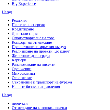
Big Experience
Назад
Решения
Пестене на енергия
Кредитиране
Дигитализация
Оползотворяване на тора
Комфорт на отглеждане
Пречистване на мръсния въздух
Реализиране на проекти „до ключ“
Животновъдни сгради
Кариери
Размножаване на инсекти
Оранжерии
Микроклимат
Осветление
Съхранение и транспорт на фуража
Нашите бизнес направления
Назад
продукти
Отглеждане на кокошки-носачки