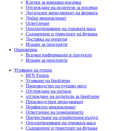
Клетки за кокошки-носачки
Отглеждане на родители за носачки
Дигитален мениджмънт на фермата
Добър микроклимат
Осветление
Оползотворяване на торовата маса
Съхранение и транспорт на фуража
Доставка на енергия
Искане за проспекти
Оранжерии
Всички информации и продукти
Искане за проспекти
Угояване на птици
BFN Fusion
Угояване на бройлери
Производство на пуешко месо
Отглеждане на патици
отглеждане на родители за бройлери
Производствен мениджмънт
Перфектен микроклимат
Осветление на помещението
Пречистване на отработения въздух
Оползотворяване на торовата маса
Съхранение и транспорт на фуража