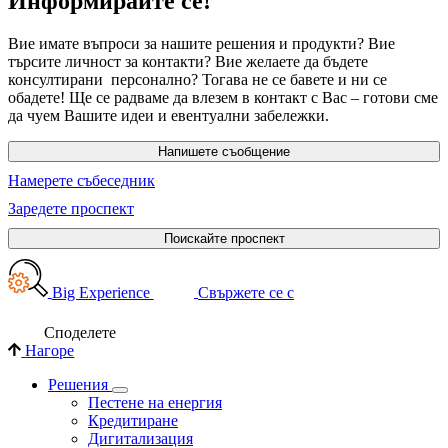
Информирайте се!
Вие имате въпроси за нашите решения и продукти? Вие
търсите личност за контакти? Вие желаете да бъдете
консултирани персонално? Тогава не се бавете и ни се
обадете! Ще се радваме да влезем в контакт с Вас – готови сме
да чуем Вашите идеи и евентуални забележки.
Напишете съобщение
Намерете събеседник
Заредете проспект
Поискайте проспект
Big Experience
Свържете се с
Споделете
Нагоре
Решения
Пестене на енергия
Кредитиране
Дигитализация