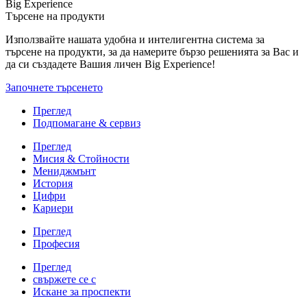
Big Experience
Търсене на продукти
Използвайте нашата удобна и интелигентна система за
търсене на продукти, за да намерите бързо решенията за Вас и
да си създадете Вашия личен Big Experience!
Започнете търсенето
Преглед
Подпомагане & сервиз
Преглед
Мисия & Стойности
Мениджмънт
История
Цифри
Кариери
Преглед
Професия
Преглед
свържете се с
Искане за проспекти