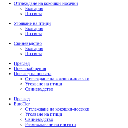
Отглеждане на кокошки-носачки
България
По света
Угояване на птици
България
По света
Свиневъдство
България
По света
Преглед
Прес съобщения
Преглед на пресата
Отглеждане на кокошки-носачки
Угояване на птици
Свиневъдство
Преглед
EuroTier
Отглеждане на кокошки-носачки
Угояване на птици
Свиневъдство
Размножаване на инсекти