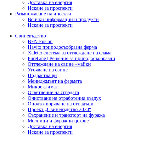
Доставка на енергия
Искане за проспекти
Размножаване на инсекти
Всички информации и продукти
Искане за проспекти
Свиневъдство
BFN Fusion
Havito приподосъобразна ферма
Xaletto система за отглеждане на слама
PureLine | Решения за природосъобразни
Отглеждане на свине –майки
Угояване на свине
Подрастващи
Мениджмънт на фермата
Микроклимат
Осветление на сградата
Очистване на отработения въздух
Оползотворяване на отпадъци
Проект „Свиневъдство 2030“
Съхранение и транспорт на фуража
Мелници и фуражни цехове
Доставка на енергия
Искане за проспекти