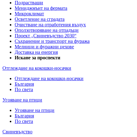
Подрастващи
Мениджмънт на фермата
Микроклимат
Осветление на сградата
Очистване на отработения въздух
Оползотворяване на отпадъци
Проект „Свиневъдство 2030“
Съхранение и транспорт на фуража
Мелници и фуражни цехове
Доставка на енергия
Искане за проспекти
Отглеждане на кокошки-носачки
Отглеждане на кокошки-носачки
България
По света
Угояване на птици
Угояване на птици
България
По света
Свиневъдство