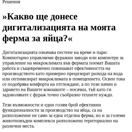
Решения
»Какво ще донесе
дигитализацията на моята
ферма за яйца?«
Дигитализацията означава пестене на време и пари:
Компютърно управляеми фуражни заводи или компютри за
управление на микроклимата във фермата поемат Вашата
работа и същевременно повишават ефективността на
производството като примерно прецизират разхода на вода
или оптимизират микроклимата в помещението. Освен това
се подобрява комфорта на отглеждане, а по този начин и
здравето на Вашите кокошките – носачки, тъй като ги
задоволявате с фураж точно съобразно техните нужди.
Тези възможности и един голям брой ефективни
функционалности за производство на яйца, са на
разположение не само за една отделна ферма, но и за големи
животновъдни комплекси разположени териториално на
различни места.