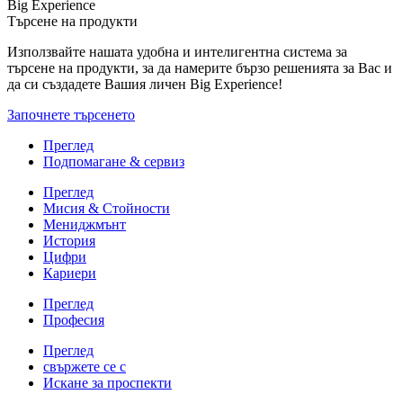
Big Experience
Търсене на продукти
Използвайте нашата удобна и интелигентна система за
търсене на продукти, за да намерите бързо решенията за Вас и
да си създадете Вашия личен Big Experience!
Започнете търсенето
Преглед
Подпомагане & сервиз
Преглед
Мисия & Стойности
Мениджмънт
История
Цифри
Кариери
Преглед
Професия
Преглед
свържете се с
Искане за проспекти