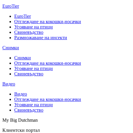
EuroTier
EuroTier
Отглеждане на кокошки-носачки
Угояване на птици
Свиневъдство
Размножаване на инсекти
Снимки
Снимки
Отглеждане на кокошки-носачки
Угояване на птици
Свиневъдство
Видео
Видео
Отглеждане на кокошки-носачки
Угояване на птици
Свиневъдство
My Big Dutchman
Клиентски портал