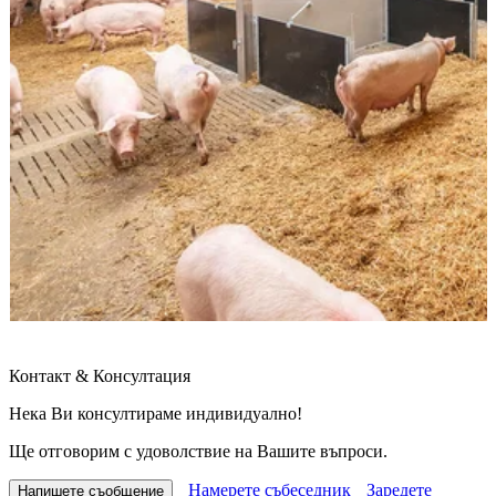
Контакт & Консултация
Нека Ви консултираме индивидуално!
Ще отговорим с удоволствие на Вашите въпроси.
Намерете събеседник
Заредете
Напишете съобщение