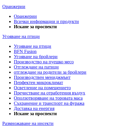
Оранжерии
Оранжерии
Всички информации и продукти
Искане за проспекти
Угояване на птици
Угояване на птици
BFN Fusion
Угояване на бройлери
Производство на пуешко месо
Отглеждане на патици
отглеждане на родители за бройлери
Производствен мениджмънт
Перфектен микроклимат
Осветление на помещението
Пречистване на отработения въздух
Оползотворяване на торовата маса
Съхранение и транспорт на фуража
Доставка на енергия
Искане за проспекти
Размножаване на инсекти