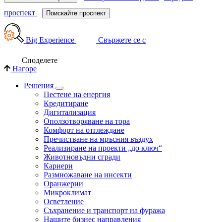
проспект
Поискайте проспект
Big Experience
Свържете се с
Споделете
Нагоре
Решения
Пестене на енергия
Кредитиране
Дигитализация
Оползотворяване на тора
Комфорт на отглеждане
Пречистване на мръсния въздух
Реализиране на проекти „до ключ“
Животновъдни сгради
Кариери
Размножаване на инсекти
Оранжерии
Микроклимат
Осветление
Съхранение и транспорт на фуража
Нашите бизнес направления