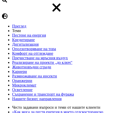
Преглед
Теми
Пестене на енергия
Кредитиране
Дигитализация
Оползотворяване на тора
Комфорт на отглеждане
Пречистване на мръсния въздух
Реализиране на проекти „до ключ“
Животновъдни сгради
Кариери
Размножаване на инсекти
Оранжерии
Микроклимат
Осветление
Съхранение и транспорт на фуража
Нашите бизнес направления
Често задавани въпроси и теми от нашите клиенти
»Как мога да пестя енергия в моето селскостопанско