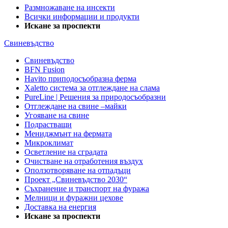
Размножаване на инсекти
Всички информации и продукти
Искане за проспекти
Свиневъдство
Свиневъдство
BFN Fusion
Havito приподосъобразна ферма
Xaletto система за отглеждане на слама
PureLine | Решения за природосъобразни
Отглеждане на свине –майки
Угояване на свине
Подрастващи
Мениджмънт на фермата
Микроклимат
Осветление на сградата
Очистване на отработения въздух
Оползотворяване на отпадъци
Проект „Свиневъдство 2030“
Съхранение и транспорт на фуража
Мелници и фуражни цехове
Доставка на енергия
Искане за проспекти