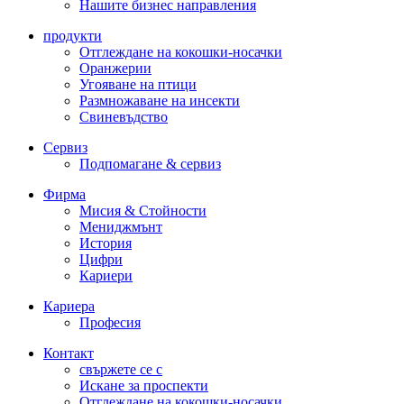
Нашите бизнес направления
продукти
Отглеждане на кокошки-носачки
Оранжерии
Угояване на птици
Размножаване на инсекти
Свиневъдство
Сервиз
Подпомагане & сервиз
Фирма
Мисия & Стойности
Мениджмънт
История
Цифри
Кариери
Кариера
Професия
Контакт
свържете се с
Искане за проспекти
Отглеждане на кокошки-носачки