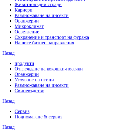
Животновъдни сгради
Кариери
Размножаване на инсекти
Оранжерии
Микроклимат
Осветление
Съхранение и транспорт на фуража
Нашите бизнес направления
Назад
продукти
Отглеждане на кокошки-носачки
Оранжерии
Угояване на птици
Размножаване на инсекти
Свиневъдство
Назад
Сервиз
Подпомагане & сервиз
Назад