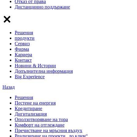
Отказ от права
Дистанцинно поддържане
Решения
продукти
Сервиз
Фирма
Кариера
Контакт
Новини & Истории
Допълнителна информация
Big Experience
Назад
Решения
Пестене на енергия
Кредитиране
Дигитализация
Оползотворяване на тора
Комфорт на отглеждане
Пречистване на мръсния въздух
Реализиране на проекти „до ключ“