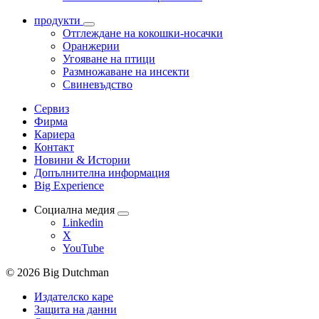
продукти
Отглеждане на кокошки-носачки
Оранжерии
Угояване на птици
Размножаване на инсекти
Свиневъдство
Сервиз
Фирма
Кариера
Контакт
Новини & Истории
Допълнителна информация
Big Experience
Социална медия
Linkedin
X
YouTube
© 2026 Big Dutchman
Издателско каре
Защита на данни