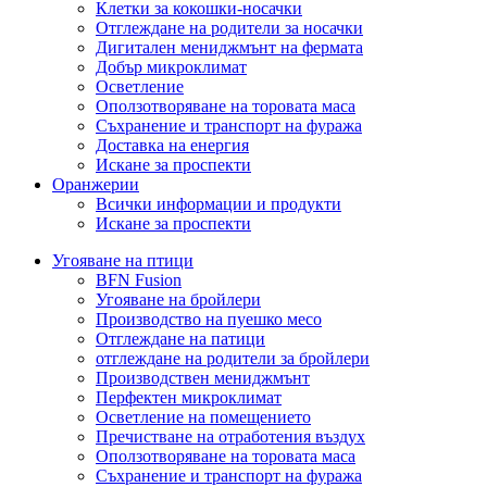
Клетки за кокошки-носачки
Отглеждане на родители за носачки
Дигитален мениджмънт на фермата
Добър микроклимат
Осветление
Оползотворяване на торовата маса
Съхранение и транспорт на фуража
Доставка на енергия
Искане за проспекти
Оранжерии
Всички информации и продукти
Искане за проспекти
Угояване на птици
BFN Fusion
Угояване на бройлери
Производство на пуешко месо
Отглеждане на патици
отглеждане на родители за бройлери
Производствен мениджмънт
Перфектен микроклимат
Осветление на помещението
Пречистване на отработения въздух
Оползотворяване на торовата маса
Съхранение и транспорт на фуража