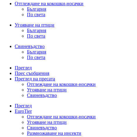
Отглеждане на кокошки-носачки
България
По света
Угояване на птици
България
По света
Свиневъдство
България
По света
Преглед
Прес съобщения
Преглед на пресата
Отглеждане на кокошки-носачки
Угояване на птици
Свиневъдство
Преглед
EuroTier
Отглеждане на кокошки-носачки
Угояване на птици
Свиневъдство
Размножаване на инсекти