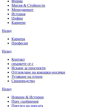
Фирма
Мисия & Стойности
Мениджмънт
История
Цифри
Кариери
Назад
Кариера
Професия
Назад
Контакт
свържете се с
Искане за проспекти
Отглеждане на кокошки-носачки
Угояване на птици
Свиневъдство
Назад
Новини & Истории
Прес съобщения
Преглед на пресата