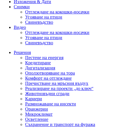
Изложения & Дати
Снимки
Отглеждане на кокошки-носачки
Угояване на птици
Свиневъдство
Видео
Отглеждане на кокошки-носачки
Угояване на птици
Свиневъдство
Решения
Пестене на енергия
Кредитиране
Дигитализация
Оползотворяване на тора
Комфорт на отглеждане
Пречистване на мръсния въздух
Реализиране на проекти „до ключ“
Животновъдни сгради
Кариери
Размножаване на инсекти
Оранжерии
Микроклимат
Осветление
Съхранение и транспорт на фуража