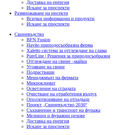
Доставка на енергия
Искане за проспекти
Размножаване на инсекти
Всички информации и продукти
Искане за проспекти
Свиневъдство
BFN Fusion
Havito приподосъобразна ферма
Xaletto система за отглеждане на слама
PureLine | Решения за природосъобразни
Отглеждане на свине –майки
Угояване на свине
Подрастващи
Мениджмънт на фермата
Микроклимат
Осветление на сградата
Очистване на отработения въздух
Оползотворяване на отпадъци
Проект „Свиневъдство 2030“
Съхранение и транспорт на фуража
Мелници и фуражни цехове
Доставка на енергия
Искане за проспекти