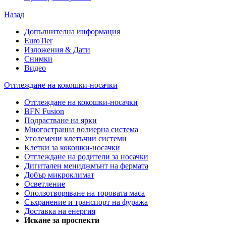
Назад
Допълнителна информация
EuroTier
Изложения & Дати
Снимки
Видео
Отглеждане на кокошки-носачки
Отглеждане на кокошки-носачки
BFN Fusion
Подрастване на ярки
Многостранна волиерна система
Уголемени клетъчни системи
Клетки за кокошки-носачки
Отглеждане на родители за носачки
Дигитален мениджмънт на фермата
Добър микроклимат
Осветление
Оползотворяване на торовата маса
Съхранение и транспорт на фуража
Доставка на енергия
Искане за проспекти