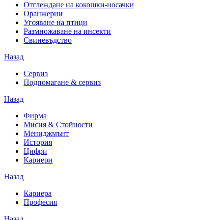
Отглеждане на кокошки-носачки
Оранжерии
Угояване на птици
Размножаване на инсекти
Свиневъдство
Назад
Сервиз
Подпомагане & сервиз
Назад
Фирма
Мисия & Стойности
Мениджмънт
История
Цифри
Кариери
Назад
Кариера
Професия
Назад