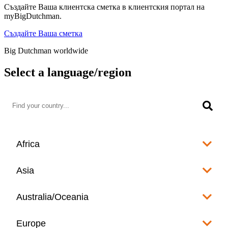
Създайте Ваша клиентска сметка в клиентския портал на
myBigDutchman.
Създайте Ваша сметка
Big Dutchman worldwide
Select a language/region
Africa
Algeria
Asia
العربية
Afghanistan
Australia/Oceania
Angola
English
www.bigdutchman.co.za
Australia
Europe
Bangladesh