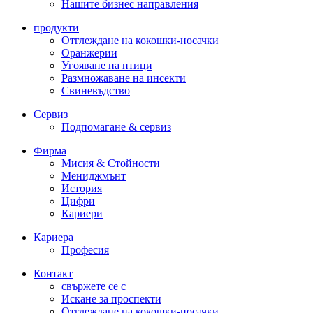
Нашите бизнес направления
продукти
Отглеждане на кокошки-носачки
Оранжерии
Угояване на птици
Размножаване на инсекти
Свиневъдство
Сервиз
Подпомагане & сервиз
Фирма
Мисия & Стойности
Мениджмънт
История
Цифри
Кариери
Кариера
Професия
Контакт
свържете се с
Искане за проспекти
Отглеждане на кокошки-носачки