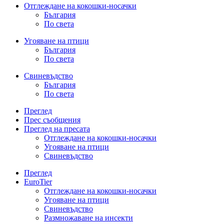
Отглеждане на кокошки-носачки
България
По света
Угояване на птици
България
По света
Свиневъдство
България
По света
Преглед
Прес съобщения
Преглед на пресата
Отглеждане на кокошки-носачки
Угояване на птици
Свиневъдство
Преглед
EuroTier
Отглеждане на кокошки-носачки
Угояване на птици
Свиневъдство
Размножаване на инсекти