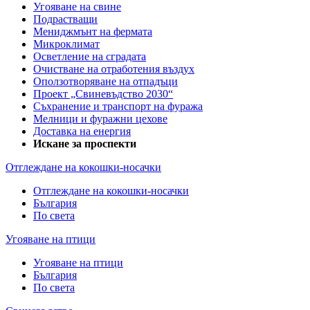
Угояване на свине
Подрастващи
Мениджмънт на фермата
Микроклимат
Осветление на сградата
Очистване на отработения въздух
Оползотворяване на отпадъци
Проект „Свиневъдство 2030“
Съхранение и транспорт на фуража
Мелници и фуражни цехове
Доставка на енергия
Искане за проспекти
Отглеждане на кокошки-носачки
Отглеждане на кокошки-носачки
България
По света
Угояване на птици
Угояване на птици
България
По света