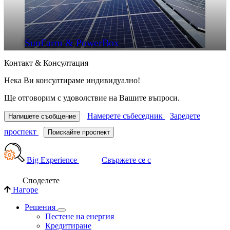
SunFarm & PowerBox
Контакт & Консултация
Нека Ви консултираме индивидуално!
Ще отговорим с удоволствие на Вашите въпроси.
Намерете събеседник
Заредете
Напишете съобщение
проспект
Поискайте проспект
Big Experience
Свържете се с
Споделете
Нагоре
Решения
Пестене на енергия
Кредитиране