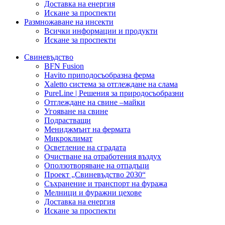
Доставка на енергия
Искане за проспекти
Размножаване на инсекти
Всички информации и продукти
Искане за проспекти
Свиневъдство
BFN Fusion
Havito приподосъобразна ферма
Xaletto система за отглеждане на слама
PureLine | Решения за природосъобразни
Отглеждане на свине –майки
Угояване на свине
Подрастващи
Мениджмънт на фермата
Микроклимат
Осветление на сградата
Очистване на отработения въздух
Оползотворяване на отпадъци
Проект „Свиневъдство 2030“
Съхранение и транспорт на фуража
Мелници и фуражни цехове
Доставка на енергия
Искане за проспекти