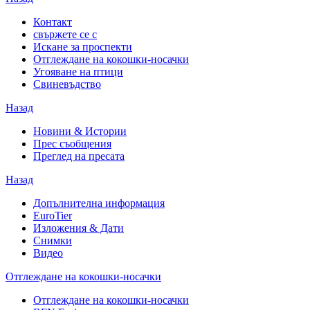
Контакт
свържете се с
Искане за проспекти
Отглеждане на кокошки-носачки
Угояване на птици
Свиневъдство
Назад
Новини & Истории
Прес съобщения
Преглед на пресата
Назад
Допълнителна информация
EuroTier
Изложения & Дати
Снимки
Видео
Отглеждане на кокошки-носачки
Отглеждане на кокошки-носачки