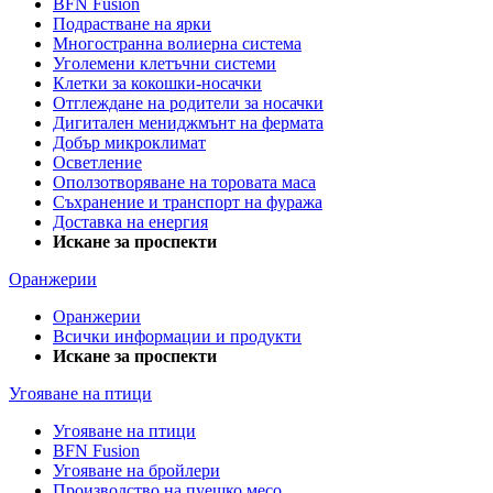
BFN Fusion
Подрастване на ярки
Многостранна волиерна система
Уголемени клетъчни системи
Клетки за кокошки-носачки
Отглеждане на родители за носачки
Дигитален мениджмънт на фермата
Добър микроклимат
Осветление
Оползотворяване на торовата маса
Съхранение и транспорт на фуража
Доставка на енергия
Искане за проспекти
Оранжерии
Оранжерии
Всички информации и продукти
Искане за проспекти
Угояване на птици
Угояване на птици
BFN Fusion
Угояване на бройлери
Производство на пуешко месо