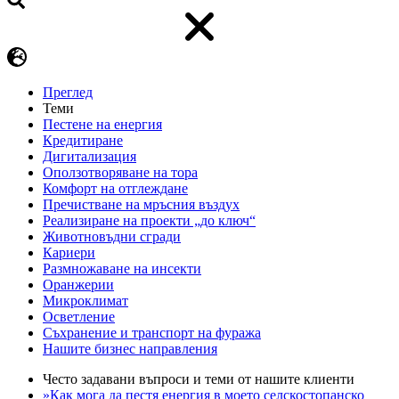
Преглед
Теми
Пестене на енергия
Кредитиране
Дигитализация
Оползотворяване на тора
Комфорт на отглеждане
Пречистване на мръсния въздух
Реализиране на проекти „до ключ“
Животновъдни сгради
Кариери
Размножаване на инсекти
Оранжерии
Микроклимат
Осветление
Съхранение и транспорт на фуража
Нашите бизнес направления
Често задавани въпроси и теми от нашите клиенти
»Как мога да пестя енергия в моето селскостопанско