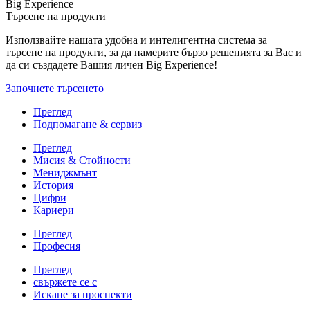
Big Experience
Търсене на продукти
Използвайте нашата удобна и интелигентна система за
търсене на продукти, за да намерите бързо решенията за Вас и
да си създадете Вашия личен Big Experience!
Започнете търсенето
Преглед
Подпомагане & сервиз
Преглед
Мисия & Стойности
Мениджмънт
История
Цифри
Кариери
Преглед
Професия
Преглед
свържете се с
Искане за проспекти