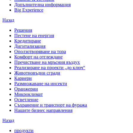
Допълнителна информация
Big Experience
Назад
Решения
Пестене на енергия
Кредитиране
Дигитализация
Оползотворяване на тора
Комфорт на отглеждане
Пречистване на мръсния въздух
Реализиране на проекти „до ключ“
Животновъдни сгради
Кариери
Размножаване на инсекти
Оранжерии
Микроклимат
Осветление
Съхранение и транспорт на фуража
Нашите бизнес направления
Назад
продукти