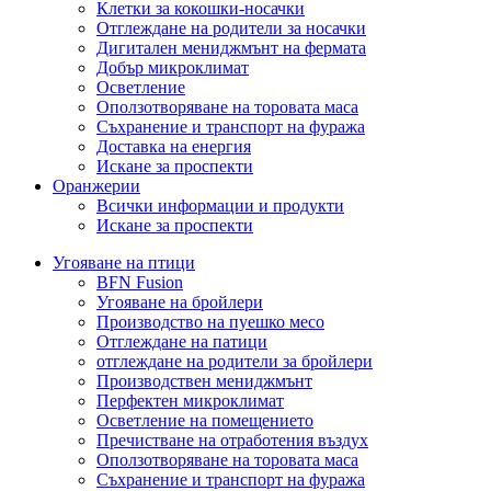
Клетки за кокошки-носачки
Отглеждане на родители за носачки
Дигитален мениджмънт на фермата
Добър микроклимат
Осветление
Оползотворяване на торовата маса
Съхранение и транспорт на фуража
Доставка на енергия
Искане за проспекти
Оранжерии
Всички информации и продукти
Искане за проспекти
Угояване на птици
BFN Fusion
Угояване на бройлери
Производство на пуешко месо
Отглеждане на патици
отглеждане на родители за бройлери
Производствен мениджмънт
Перфектен микроклимат
Осветление на помещението
Пречистване на отработения въздух
Оползотворяване на торовата маса
Съхранение и транспорт на фуража