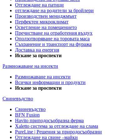
Отглеждане на патици
отглеждане на родители за бройлери
Производствен мениджмънт
Перфектен микроклимат
Осветление на помещението
Пречистване на отработения въздух
Оползотворяване на торовата маса
Съхранение и транспорт на фуража
Доставка на енергия
Искане за проспекти
Размножаване на инсекти
Размножаване на инсекти
Всички информации и продукти
Искане за проспекти
Свиневъдство
Свиневъдство
BFN Fusion
Havito приподосъобразна ферма
Xaletto система за отглеждане на слама
PureLine | Решения за природосъобразни
Отглеждане на свине –майки