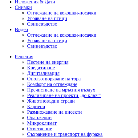
Изложения & Дати
Снимки
Отглеждане на кокошки-носачки
Угояване на птици
Свиневъдство
Видео
Отглеждане на кокошки-носачки
Угояване на птици
Свиневъдство
Решения
Пестене на енергия
Кредитиране
Дигитализация
Оползотворяване на тора
Комфорт на отглеждане
Пречистване на мръсния въздух
Реализиране на проекти „до ключ“
Животновъдни сгради
Кариери
Размножаване на инсекти
Оранжерии
Микроклимат
Осветление
Съхранение и транспорт на фуража