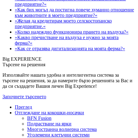
предприятие?«
»Как бих могъл да постигна повече хуманно отношение
към животните в моето предприятие?«
»Желая да кредитирам моето селскостопанско
предприятие.«
»Колко надеждно функционира прането на въздуха?«
»Какво пречистване на въздуха е нужно за моята
ферма?«
»Как се отразява дигитализацията на моята ферма?«
Big EXPERIENCE
Търсене на решения
Използвайте нашата удобна и интелигентна система за
търсене на решения, за да намерите бързо решенията за Вас и
да си създадете Вашия личен Big Experience!
Започнете търсенето
Преглед
Отглеждане на кокошки-носачки
BFN Fusion
Подрастване на ярки
Многостранна волиерна система
Уголемени клетъчни системи