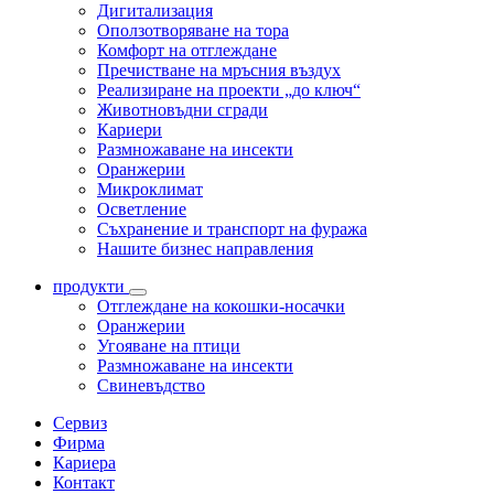
Дигитализация
Оползотворяване на тора
Комфорт на отглеждане
Пречистване на мръсния въздух
Реализиране на проекти „до ключ“
Животновъдни сгради
Кариери
Размножаване на инсекти
Оранжерии
Микроклимат
Осветление
Съхранение и транспорт на фуража
Нашите бизнес направления
продукти
Отглеждане на кокошки-носачки
Оранжерии
Угояване на птици
Размножаване на инсекти
Свиневъдство
Сервиз
Фирма
Кариера
Контакт