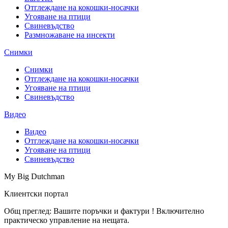
Отглеждане на кокошки-носачки
Угояване на птици
Свиневъдство
Размножаване на инсекти
Снимки
Снимки
Отглеждане на кокошки-носачки
Угояване на птици
Свиневъдство
Видео
Видео
Отглеждане на кокошки-носачки
Угояване на птици
Свиневъдство
My Big Dutchman
Клиентски портал
Общ преглед: Вашите поръчки и фактури ! Включително
практическо управление на нещата.