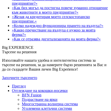
предприятие?«
»Как бих могъл да постигна повече хуманно отношение
към животните в моето предприятие?«
»Желая да кредитирам моето селскостопанско
предприятие.«
»Колко надеждно функционира прането на въздуха?«
»Какво пречистване на въздуха е нужно за моята
ферма?«
»Как се отразява дигитализацията на моята ферма?«
Big EXPERIENCE
Търсене на решения
Използвайте нашата удобна и интелигентна система за
търсене на решения, за да намерите бързо решенията за Вас и
да си създадете Вашия личен Big Experience!
Започнете търсенето
Преглед
Отглеждане на кокошки-носачки
BFN Fusion
Подрастване на ярки
Многостранна волиерна система
Уголемени клетъчни системи