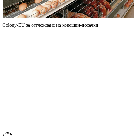
Colony-EU за отглеждане на кокошки-носачки
О