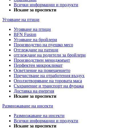
Всички информации и продукти
Искане за проспекти
Угояване на птици
Угояване на птици
BFN Fusion
Угояване на бройлери
Производство на пуешко месо
Отглеждане на патици
отглеждане на родители за бройлери
Производствен мениджмънт
Перфектен микроклимат
Осветление на помещението
Пречистване на отработения въздух
Оползотворяване на торовата маса
Съхранение и транспорт на фуража
Доставка на енергия
Искане за проспекти
Размножаване на инсекти
Размножаване на инсекти
Всички информации и продукти
Искане за проспекти