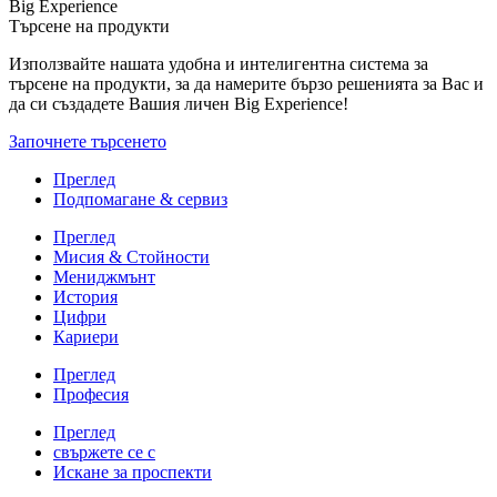
Big Experience
Търсене на продукти
Използвайте нашата удобна и интелигентна система за
търсене на продукти, за да намерите бързо решенията за Вас и
да си създадете Вашия личен Big Experience!
Започнете търсенето
Преглед
Подпомагане & сервиз
Преглед
Мисия & Стойности
Мениджмънт
История
Цифри
Кариери
Преглед
Професия
Преглед
свържете се с
Искане за проспекти