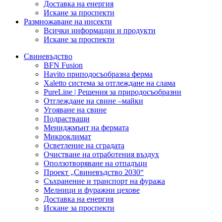
Доставка на енергия
Искане за проспекти
Размножаване на инсекти
Всички информации и продукти
Искане за проспекти
Свиневъдство
BFN Fusion
Havito приподосъобразна ферма
Xaletto система за отглеждане на слама
PureLine | Решения за природосъобразни
Отглеждане на свине –майки
Угояване на свине
Подрастващи
Мениджмънт на фермата
Микроклимат
Осветление на сградата
Очистване на отработения въздух
Оползотворяване на отпадъци
Проект „Свиневъдство 2030“
Съхранение и транспорт на фуража
Мелници и фуражни цехове
Доставка на енергия
Искане за проспекти