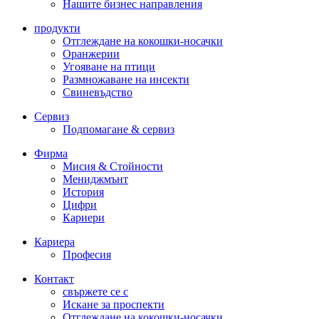
Нашите бизнес направления
продукти
Отглеждане на кокошки-носачки
Оранжерии
Угояване на птици
Размножаване на инсекти
Свиневъдство
Сервиз
Подпомагане & сервиз
Фирма
Мисия & Стойности
Мениджмънт
История
Цифри
Кариери
Кариера
Професия
Контакт
свържете се с
Искане за проспекти
Отглеждане на кокошки-носачки