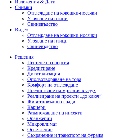
Изложения & Дати
Снимки
Отглеждане на кокошки-носачки
Угояване на птици
Свиневъдство
Видео
Отглеждане на кокошки-носачки
Угояване на птици
Свиневъдство
Решения
Пестене на енергия
Кредитиране
Дигитализация
Оползотворяване на тора
Комфорт на отглеждане
Пречистване на мръсния въздух
Реализиране на проекти „до ключ“
Животновъдни сгради
Кариери
Размножаване на инсекти
Оранжерии
Микроклимат
Осветление
Съхранение и транспорт на фуража