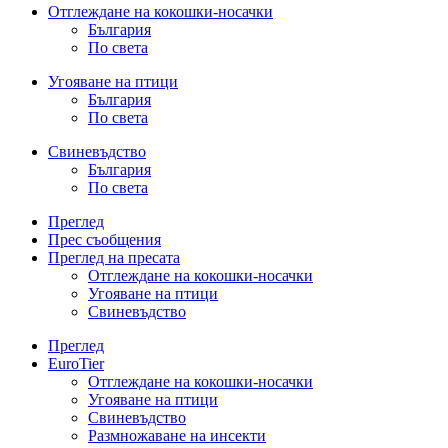
Отглеждане на кокошки-носачки
България
По света
Угояване на птици
България
По света
Свиневъдство
България
По света
Преглед
Прес съобщения
Преглед на пресата
Отглеждане на кокошки-носачки
Угояване на птици
Свиневъдство
Преглед
EuroTier
Отглеждане на кокошки-носачки
Угояване на птици
Свиневъдство
Размножаване на инсекти