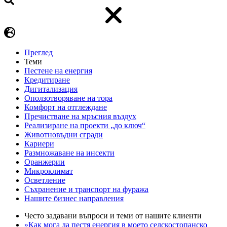
Преглед
Теми
Пестене на енергия
Кредитиране
Дигитализация
Оползотворяване на тора
Комфорт на отглеждане
Пречистване на мръсния въздух
Реализиране на проекти „до ключ“
Животновъдни сгради
Кариери
Размножаване на инсекти
Оранжерии
Микроклимат
Осветление
Съхранение и транспорт на фуража
Нашите бизнес направления
Често задавани въпроси и теми от нашите клиенти
»Как мога да пестя енергия в моето селскостопанско