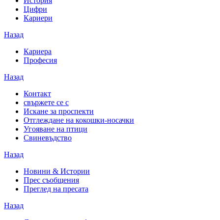
История
Цифри
Кариери
Назад
Кариера
Професия
Назад
Контакт
свържете се с
Искане за проспекти
Отглеждане на кокошки-носачки
Угояване на птици
Свиневъдство
Назад
Новини & Истории
Прес съобщения
Преглед на пресата
Назад