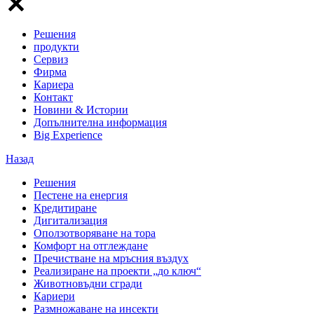
Решения
продукти
Сервиз
Фирма
Кариера
Контакт
Новини & Истории
Допълнителна информация
Big Experience
Назад
Решения
Пестене на енергия
Кредитиране
Дигитализация
Оползотворяване на тора
Комфорт на отглеждане
Пречистване на мръсния въздух
Реализиране на проекти „до ключ“
Животновъдни сгради
Кариери
Размножаване на инсекти