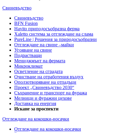
Свиневъдство
Свиневъдство
BFN Fusion
Havito приподосъобразна ферма
Xaletto система за отглеждане на слама
PureLine | Решения за природосъобразни
Отглеждане на свине –майки
Угояване на свине
Подрастващи
Мениджмънт на фермата
Микроклимат
Осветление на сградата
Очистване на отработения въздух
Оползотворяване на отпадъци
Проект „Свиневъдство 2030“
Съхранение и транспорт на фуража
Мелници и фуражни цехове
Доставка на енергия
Искане за проспекти
Отглеждане на кокошки-носачки
Отглеждане на кокошки-носачки