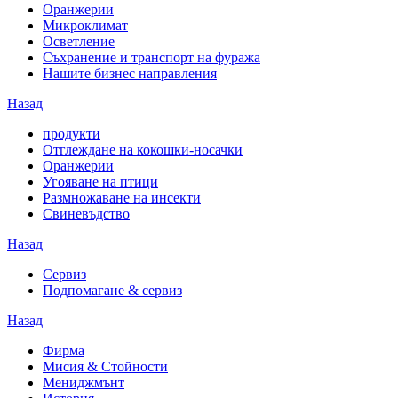
Оранжерии
Микроклимат
Осветление
Съхранение и транспорт на фуража
Нашите бизнес направления
Назад
продукти
Отглеждане на кокошки-носачки
Оранжерии
Угояване на птици
Размножаване на инсекти
Свиневъдство
Назад
Сервиз
Подпомагане & сервиз
Назад
Фирма
Мисия & Стойности
Мениджмънт