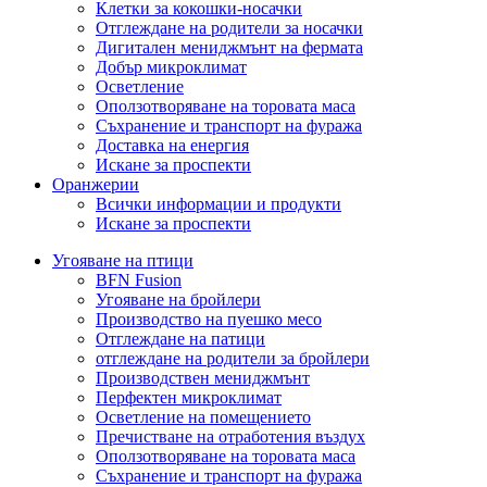
Клетки за кокошки-носачки
Отглеждане на родители за носачки
Дигитален мениджмънт на фермата
Добър микроклимат
Осветление
Оползотворяване на торовата маса
Съхранение и транспорт на фуража
Доставка на енергия
Искане за проспекти
Оранжерии
Всички информации и продукти
Искане за проспекти
Угояване на птици
BFN Fusion
Угояване на бройлери
Производство на пуешко месо
Отглеждане на патици
отглеждане на родители за бройлери
Производствен мениджмънт
Перфектен микроклимат
Осветление на помещението
Пречистване на отработения въздух
Оползотворяване на торовата маса
Съхранение и транспорт на фуража