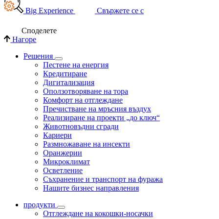
Big Experience
Свържете се с
Споделете
Нагоре
Решения
Пестене на енергия
Кредитиране
Дигитализация
Оползотворяване на тора
Комфорт на отглеждане
Пречистване на мръсния въздух
Реализиране на проекти „до ключ“
Животновъдни сгради
Кариери
Размножаване на инсекти
Оранжерии
Микроклимат
Осветление
Съхранение и транспорт на фуража
Нашите бизнес направления
продукти
Отглеждане на кокошки-носачки