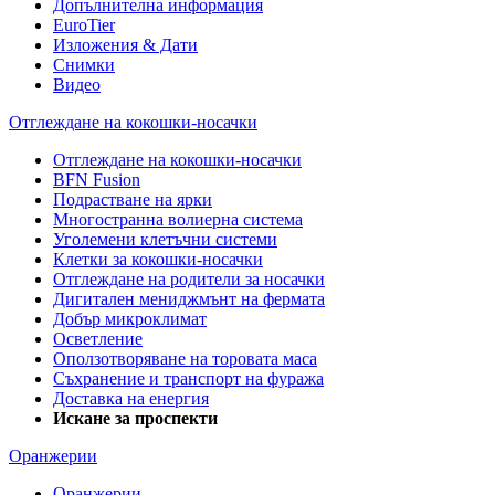
Допълнителна информация
EuroTier
Изложения & Дати
Снимки
Видео
Отглеждане на кокошки-носачки
Отглеждане на кокошки-носачки
BFN Fusion
Подрастване на ярки
Многостранна волиерна система
Уголемени клетъчни системи
Клетки за кокошки-носачки
Отглеждане на родители за носачки
Дигитален мениджмънт на фермата
Добър микроклимат
Осветление
Оползотворяване на торовата маса
Съхранение и транспорт на фуража
Доставка на енергия
Искане за проспекти
Оранжерии
Оранжерии