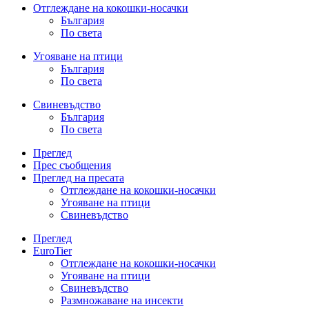
Отглеждане на кокошки-носачки
България
По света
Угояване на птици
България
По света
Свиневъдство
България
По света
Преглед
Прес съобщения
Преглед на пресата
Отглеждане на кокошки-носачки
Угояване на птици
Свиневъдство
Преглед
EuroTier
Отглеждане на кокошки-носачки
Угояване на птици
Свиневъдство
Размножаване на инсекти