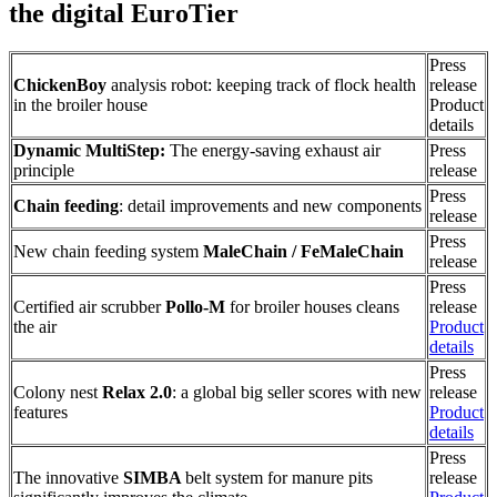
the digital EuroTier
Press
ChickenBoy
analysis robot: keeping track of flock health
release
in the broiler house
Product
details
Dynamic MultiStep:
The energy-saving exhaust air
Press
principle
release
Press
Chain feeding
: detail improvements and new components
release
Press
New chain feeding system
MaleChain / FeMaleChain
release
Press
Certified air scrubber
Pollo-M
for broiler houses cleans
release
the air
Product
details
Press
Colony nest
Relax 2.0
: a global big seller scores with new
release
features
Product
details
Press
The innovative
SIMBA
belt system for manure pits
release