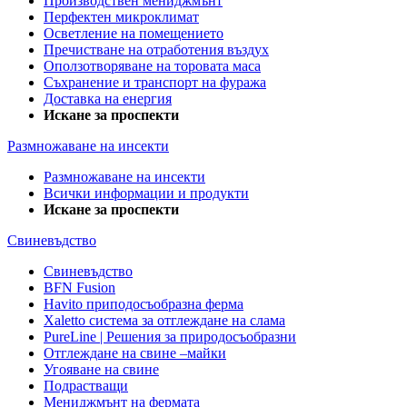
Производствен мениджмънт
Перфектен микроклимат
Осветление на помещението
Пречистване на отработения въздух
Оползотворяване на торовата маса
Съхранение и транспорт на фуража
Доставка на енергия
Искане за проспекти
Размножаване на инсекти
Размножаване на инсекти
Всички информации и продукти
Искане за проспекти
Свиневъдство
Свиневъдство
BFN Fusion
Havito приподосъобразна ферма
Xaletto система за отглеждане на слама
PureLine | Решения за природосъобразни
Отглеждане на свине –майки
Угояване на свине
Подрастващи
Мениджмънт на фермата