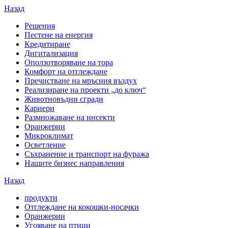
Назад
Решения
Пестене на енергия
Кредитиране
Дигитализация
Оползотворяване на тора
Комфорт на отглеждане
Пречистване на мръсния въздух
Реализиране на проекти „до ключ“
Животновъдни сгради
Кариери
Размножаване на инсекти
Оранжерии
Микроклимат
Осветление
Съхранение и транспорт на фуража
Нашите бизнес направления
Назад
продукти
Отглеждане на кокошки-носачки
Оранжерии
Угояване на птици