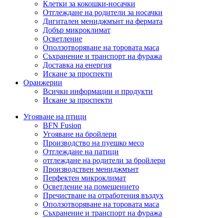
Клетки за кокошки-носачки
Отглеждане на родители за носачки
Дигитален мениджмънт на фермата
Добър микроклимат
Осветление
Оползотворяване на торовата маса
Съхранение и транспорт на фуража
Доставка на енергия
Искане за проспекти
Оранжерии
Всички информации и продукти
Искане за проспекти
Угояване на птици
BFN Fusion
Угояване на бройлери
Производство на пуешко месо
Отглеждане на патици
отглеждане на родители за бройлери
Производствен мениджмънт
Перфектен микроклимат
Осветление на помещението
Пречистване на отработения въздух
Оползотворяване на торовата маса
Съхранение и транспорт на фуража