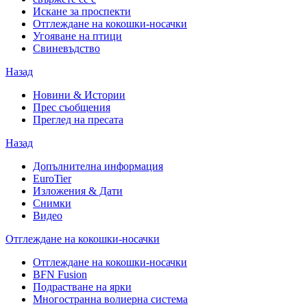
Искане за проспекти
Отглеждане на кокошки-носачки
Угояване на птици
Свиневъдство
Назад
Новини & Истории
Прес съобщения
Преглед на пресата
Назад
Допълнителна информация
EuroTier
Изложения & Дати
Снимки
Видео
Отглеждане на кокошки-носачки
Отглеждане на кокошки-носачки
BFN Fusion
Подрастване на ярки
Многостранна волиерна система