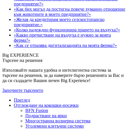
предприятие?«
»Как бих могъл да постигна повече хуманно отношение
към животните в моето предприятие?«
»Желая да кредитирам моето селскостопанско
предприятие.«
»Колко надеждно функционира прането на въздуха?«
»Какво пречистване на въздуха е нужно за моята
ферма?«
»Как се отразява дигитализацията на моята ферма?«
Big EXPERIENCE
Търсене на решения
Използвайте нашата удобна и интелигентна система за
търсене на решения, за да намерите бързо решенията за Вас и
да си създадете Вашия личен Big Experience!
Започнете търсенето
Преглед
Отглеждане на кокошки-носачки
BFN Fusion
Подрастване на ярки
Многостранна волиерна система
Уголемени клетъчни системи