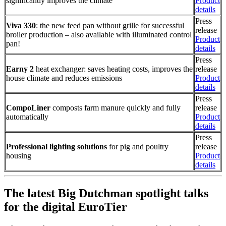
significantly improves the climate
Product
details
Press
Viva 330
: the new feed pan without grille for successful
release
broiler production – also available with illuminated control
Product
pan!
details
Press
Earny 2
heat exchanger: saves heating costs, improves the
release
house climate and reduces emissions
Product
details
Press
CompoLiner
composts farm manure quickly and fully
release
automatically
Product
details
Press
Professional lighting solutions
for pig and poultry
release
housing
Product
details
The latest Big Dutchman spotlight talks
for the digital EuroTier