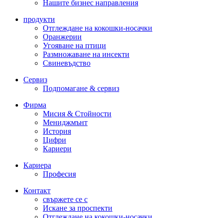
Нашите бизнес направления
продукти
Отглеждане на кокошки-носачки
Оранжерии
Угояване на птици
Размножаване на инсекти
Свиневъдство
Сервиз
Подпомагане & сервиз
Фирма
Мисия & Стойности
Мениджмънт
История
Цифри
Кариери
Кариера
Професия
Контакт
свържете се с
Искане за проспекти
Отглеждане на кокошки-носачки