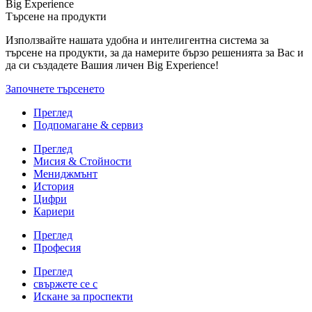
Big Experience
Търсене на продукти
Използвайте нашата удобна и интелигентна система за
търсене на продукти, за да намерите бързо решенията за Вас и
да си създадете Вашия личен Big Experience!
Започнете търсенето
Преглед
Подпомагане & сервиз
Преглед
Мисия & Стойности
Мениджмънт
История
Цифри
Кариери
Преглед
Професия
Преглед
свържете се с
Искане за проспекти