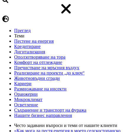
Преглед
Теми
Пестене на енергия
Кредитиране
Дигитализация
Оползотворяване на тора
Комфорт на отглеждане
Пречистване на мръсния въздух
Реализиране на проекти „до ключ“
Животновъдни сгради
Кариери
Размножаване на инсекти
Оранжерии
Микроклимат
Осветление
Съхранение и транспорт на фуража
Нашите бизнес направления
Често задавани въпроси и теми от нашите клиенти
»Как мога да пестя енергия в моето селскостопанско