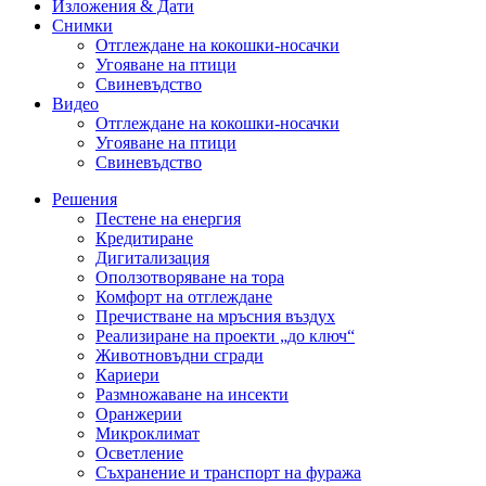
Изложения & Дати
Снимки
Отглеждане на кокошки-носачки
Угояване на птици
Свиневъдство
Видео
Отглеждане на кокошки-носачки
Угояване на птици
Свиневъдство
Решения
Пестене на енергия
Кредитиране
Дигитализация
Оползотворяване на тора
Комфорт на отглеждане
Пречистване на мръсния въздух
Реализиране на проекти „до ключ“
Животновъдни сгради
Кариери
Размножаване на инсекти
Оранжерии
Микроклимат
Осветление
Съхранение и транспорт на фуража