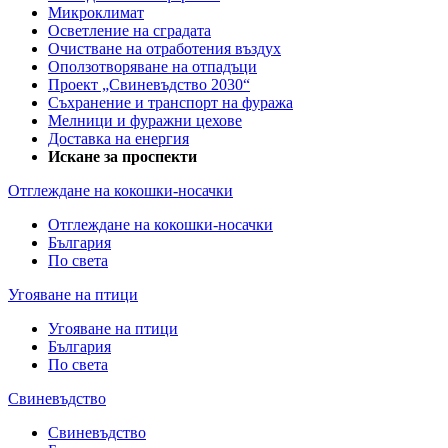
Микроклимат
Осветление на сградата
Очистване на отработения въздух
Оползотворяване на отпадъци
Проект „Свиневъдство 2030“
Съхранение и транспорт на фуража
Мелници и фуражни цехове
Доставка на енергия
Искане за проспекти
Отглеждане на кокошки-носачки
Отглеждане на кокошки-носачки
България
По света
Угояване на птици
Угояване на птици
България
По света
Свиневъдство
Свиневъдство