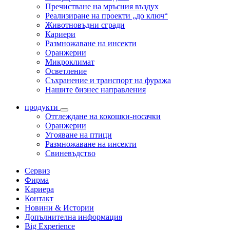
Пречистване на мръсния въздух
Реализиране на проекти „до ключ“
Животновъдни сгради
Кариери
Размножаване на инсекти
Оранжерии
Микроклимат
Осветление
Съхранение и транспорт на фуража
Нашите бизнес направления
продукти
Отглеждане на кокошки-носачки
Оранжерии
Угояване на птици
Размножаване на инсекти
Свиневъдство
Сервиз
Фирма
Кариера
Контакт
Новини & Истории
Допълнителна информация
Big Experience