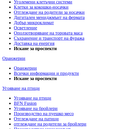
Уголемени клетъчни системи
Клетки за кокошки-носачки
Отглеждане на родители за носачки
Дигитален мениджмънт на фермата
Добър микроклимат
Осветление
Оползотворяване на торовата маса
Съхранение и транспорт на фуража
Доставка на енергия
Искане за проспекти
Оранжерии
Оранжерии
Всички информации и продукти
Искане за проспекти
Угояване на птици
Угояване на птици
BFN Fusion
Угояване на бройлери
Производство на пуешко месо
Отглеждане на патици
отглеждане на родители за бройлери