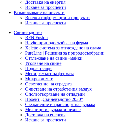
Доставка на енергия
Искане за проспекти
Размножаване на инсекти
Всички информации и продукти
Искане за проспекти
Свиневъдство
BFN Fusion
Havito приподосъобразна ферма
Xaletto система за отглеждане на слама
PureLine | Решения за природосъобразни
Отглеждане на свине –майки
Угояване на свине
Подрастващи
Мениджмънт на фермата
Микроклимат
Осветление на сградата
Очистване на отработения въздух
Оползотворяване на отпадъци
Проект „Свиневъдство 2030“
Съхранение и транспорт на фуража
Мелници и фуражни цехове
Доставка на енергия
Искане за проспекти