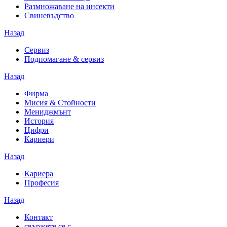
Размножаване на инсекти
Свиневъдство
Назад
Сервиз
Подпомагане & сервиз
Назад
Фирма
Мисия & Стойности
Мениджмънт
История
Цифри
Кариери
Назад
Кариера
Професия
Назад
Контакт
свържете се с