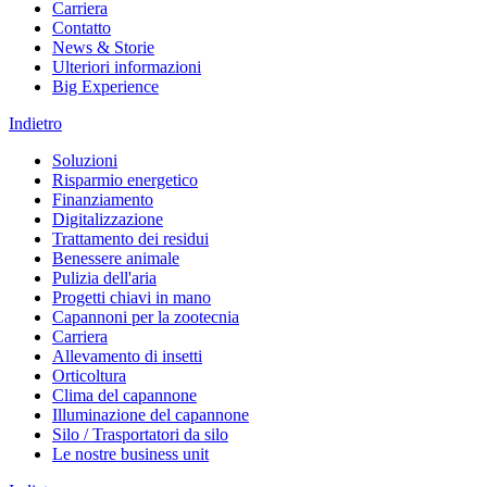
Carriera
Contatto
News & Storie
Ulteriori informazioni
Big Experience
Indietro
Soluzioni
Risparmio energetico
Finanziamento
Digitalizzazione
Trattamento dei residui
Benessere animale
Pulizia dell'aria
Progetti chiavi in mano
Capannoni per la zootecnia
Carriera
Allevamento di insetti
Orticoltura
Clima del capannone
Illuminazione del capannone
Silo / Trasportatori da silo
Le nostre business unit