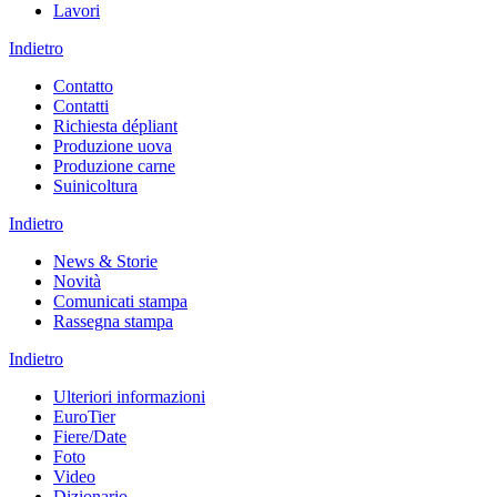
Lavori
Indietro
Contatto
Contatti
Richiesta dépliant
Produzione uova
Produzione carne
Suinicoltura
Indietro
News & Storie
Novità
Comunicati stampa
Rassegna stampa
Indietro
Ulteriori informazioni
EuroTier
Fiere/Date
Foto
Video
Dizionario