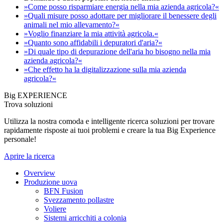
»Come posso risparmiare energia nella mia azienda agricola?«
»Quali misure posso adottare per migliorare il benessere degli
animali nel mio allevamento?«
»Voglio finanziare la mia attività agricola.«
»Quanto sono affidabili i depuratori d'aria?«
»Di quale tipo di depurazione dell'aria ho bisogno nella mia
azienda agricola?«
»Che effetto ha la digitalizzazione sulla mia azienda
agricola?«
Big EXPERIENCE
Trova soluzioni
Utilizza la nostra comoda e intelligente ricerca soluzioni per trovare
rapidamente risposte ai tuoi problemi e creare la tua Big Experience
personale!
Aprire la ricerca
Overview
Produzione uova
BFN Fusion
Svezzamento pollastre
Voliere
Sistemi arricchiti a colonia