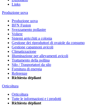
Links
Produzione uova
Produzione uova
BFN Fusion
Svezzamento pollastre
Voliere
Sistemi arricchiti a colonia
Gestione dei riproduttori di ovaiole da consumo
Gestione capannoni avicoli
Climatizzazione
Illuminazione per allevamenti avicoli
Trattamento della pollina
Silo / Trasportatori da silo
Fornitura di energia
Referenze
Richiesta dépliant
Orticoltura
Orticoltura
Tutte le informazioni e i prodotti
Richiesta dépliant