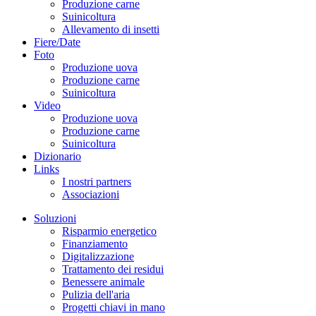
Produzione carne
Suinicoltura
Allevamento di insetti
Fiere/Date
Foto
Produzione uova
Produzione carne
Suinicoltura
Video
Produzione uova
Produzione carne
Suinicoltura
Dizionario
Links
I nostri partners
Associazioni
Soluzioni
Risparmio energetico
Finanziamento
Digitalizzazione
Trattamento dei residui
Benessere animale
Pulizia dell'aria
Progetti chiavi in mano