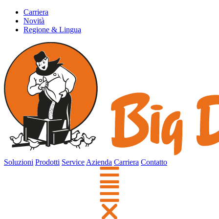
Carriera
Novità
Regione & Lingua
Soluzioni
Prodotti
Service
Azienda
Carriera
Contatto