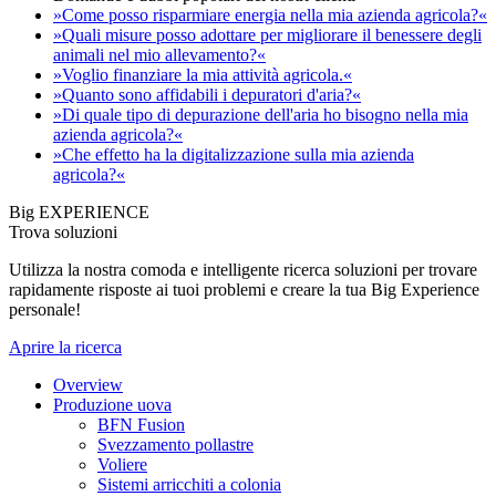
»Come posso risparmiare energia nella mia azienda agricola?«
»Quali misure posso adottare per migliorare il benessere degli
animali nel mio allevamento?«
»Voglio finanziare la mia attività agricola.«
»Quanto sono affidabili i depuratori d'aria?«
»Di quale tipo di depurazione dell'aria ho bisogno nella mia
azienda agricola?«
»Che effetto ha la digitalizzazione sulla mia azienda
agricola?«
Big EXPERIENCE
Trova soluzioni
Utilizza la nostra comoda e intelligente ricerca soluzioni per trovare
rapidamente risposte ai tuoi problemi e creare la tua Big Experience
personale!
Aprire la ricerca
Overview
Produzione uova
BFN Fusion
Svezzamento pollastre
Voliere
Sistemi arricchiti a colonia