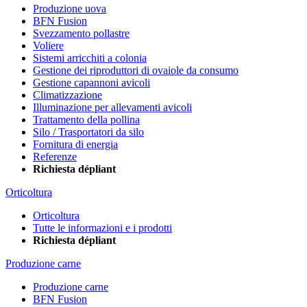
Produzione uova
BFN Fusion
Svezzamento pollastre
Voliere
Sistemi arricchiti a colonia
Gestione dei riproduttori di ovaiole da consumo
Gestione capannoni avicoli
Climatizzazione
Illuminazione per allevamenti avicoli
Trattamento della pollina
Silo / Trasportatori da silo
Fornitura di energia
Referenze
Richiesta dépliant
Orticoltura
Orticoltura
Tutte le informazioni e i prodotti
Richiesta dépliant
Produzione carne
Produzione carne
BFN Fusion