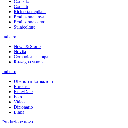
Contatto
Contatti
Richiesta dépliant
Produzione uova
Produzione carne
Suinicoltura
Indietro
News & Storie
Novità
Comunicati stampa
Rassegna stampa
Indietro
Ulteriori informazioni
EuroTier
Fiere/Date
Foto
Video
Dizionario
Links
Produzione uova