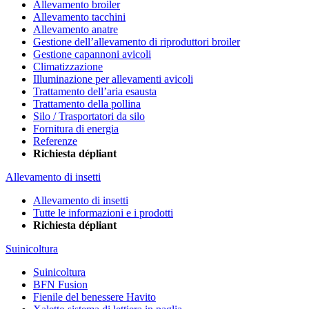
Allevamento broiler
Allevamento tacchini
Allevamento anatre
Gestione dell’allevamento di riproduttori broiler
Gestione capannoni avicoli
Climatizzazione
Illuminazione per allevamenti avicoli
Trattamento dell’aria esausta
Trattamento della pollina
Silo / Trasportatori da silo
Fornitura di energia
Referenze
Richiesta dépliant
Allevamento di insetti
Allevamento di insetti
Tutte le informazioni e i prodotti
Richiesta dépliant
Suinicoltura
Suinicoltura
BFN Fusion
Fienile del benessere Havito