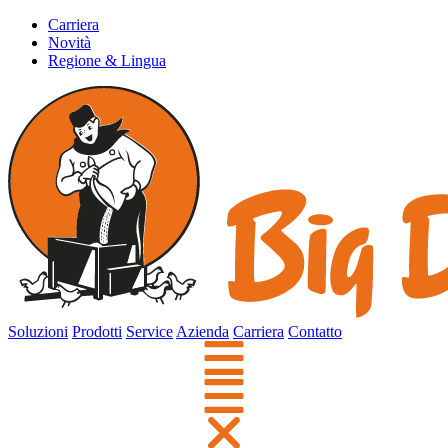
Carriera
Novità
Regione & Lingua
Soluzioni
Prodotti
Service
Azienda
Carriera
Contatto