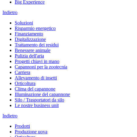
Big Experience
Indietro
Soluzioni
Risparmio energetico
Finanziamento
Digitalizzazione
Trattamento dei residui
Benessere animale
Pulizia dell'aria
Progetti chiavi in mano
Capannoni per la zootecnia
Carriera
Allevamento di insetti
Orticoltura
Clima del capannone
Illuminazione del capannone
Silo / Trasportatori da silo
Le nostre business unit
Indietro
Prodotti
Produzione uova