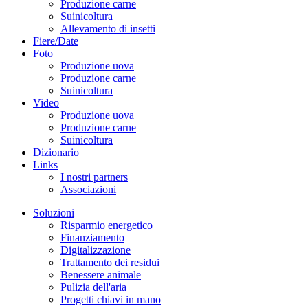
Produzione carne
Suinicoltura
Allevamento di insetti
Fiere/Date
Foto
Produzione uova
Produzione carne
Suinicoltura
Video
Produzione uova
Produzione carne
Suinicoltura
Dizionario
Links
I nostri partners
Associazioni
Soluzioni
Risparmio energetico
Finanziamento
Digitalizzazione
Trattamento dei residui
Benessere animale
Pulizia dell'aria
Progetti chiavi in mano