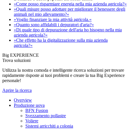
»Come posso risparmiare energia nella mia azienda agricola?«
»Quali misure posso adottare per migliorare il benessere degli
animali nel mio allevamento?«
»Voglio finanziare la mia attività agricola.«
»Quanto sono affidabili i depuratori d'aria?«
»Di quale tipo di depurazione dell'aria ho bisogno nella mia
azienda agricola?«
»Che effetto ha la digitalizzazione sulla mia azienda
agricola?«
Big EXPERIENCE
Trova soluzioni
Utilizza la nostra comoda e intelligente ricerca soluzioni per trovare
rapidamente risposte ai tuoi problemi e creare la tua Big Experience
personale!
Aprire la ricerca
Overview
Produzione uova
BFN Fusion
Svezzamento pollastre
Voliere
Sistemi arricchiti a colonia