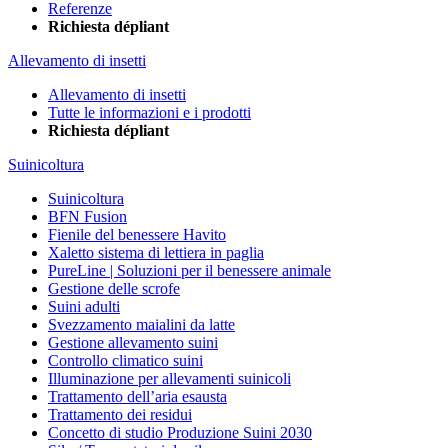
Referenze
Richiesta dépliant
Allevamento di insetti
Allevamento di insetti
Tutte le informazioni e i prodotti
Richiesta dépliant
Suinicoltura
Suinicoltura
BFN Fusion
Fienile del benessere Havito
Xaletto sistema di lettiera in paglia
PureLine | Soluzioni per il benessere animale
Gestione delle scrofe
Suini adulti
Svezzamento maialini da latte
Gestione allevamento suini
Controllo climatico suini
Illuminazione per allevamenti suinicoli
Trattamento dell’aria esausta
Trattamento dei residui
Concetto di studio Produzione Suini 2030