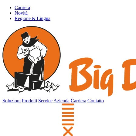
Carriera
Novità
Regione & Lingua
Soluzioni
Prodotti
Service
Azienda
Carriera
Contatto