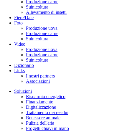
Produzione carne
Suinicoltura
Allevamento di insetti
Fiere/Date
Foto
Produzione uova
Produzione carne
Suinicoltura
Video
Produzione uova
Produzione carne
Suinicoltura
Dizionario
Links
I nostri partners
Associazioni
Soluzioni
Risparmio energetico
Finanziamento
Digitalizzazione
Trattamento dei residui
Benessere animale
Pulizia dell'aria
Progetti chiavi in mano