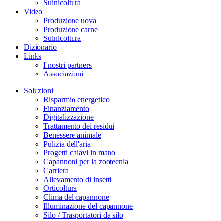
Suinicoltura
Video
Produzione uova
Produzione carne
Suinicoltura
Dizionario
Links
I nostri partners
Associazioni
Soluzioni
Risparmio energetico
Finanziamento
Digitalizzazione
Trattamento dei residui
Benessere animale
Pulizia dell'aria
Progetti chiavi in mano
Capannoni per la zootecnia
Carriera
Allevamento di insetti
Orticoltura
Clima del capannone
Illuminazione del capannone
Silo / Trasportatori da silo