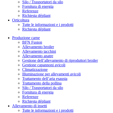
Silo / Trasportatori da silo
Fornitura di energia
Referenze
Richiesta dépliant
Orticoltura
Tutte le informazioni e i prodotti
Richiesta dépliant
Produzione carne
BFN Fusion
Allevamento broiler
Allevamento tacchini
Allevamento anatre
Gestione dell’allevamento di riproduttori broiler
Gestione capannoni avicoli
Climatizzazione
Illuminazione per allevamenti avicoli
Trattamento dell’aria esausta
Trattamento della pollina
Silo / Trasportatori da silo
Fornitura di energia
Referenze
Richiesta dépliant
Allevamento di insetti
Tutte le informazioni e i prodotti