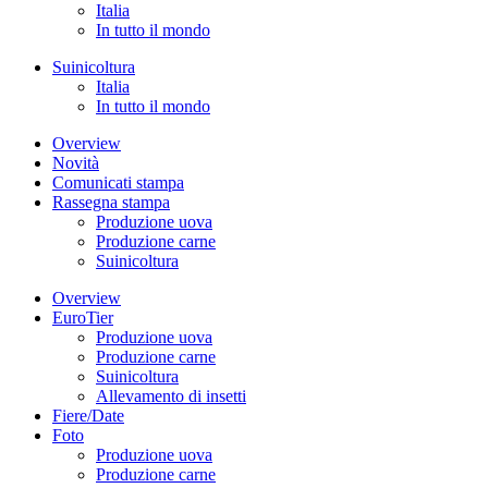
Italia
In tutto il mondo
Suinicoltura
Italia
In tutto il mondo
Overview
Novità
Comunicati stampa
Rassegna stampa
Produzione uova
Produzione carne
Suinicoltura
Overview
EuroTier
Produzione uova
Produzione carne
Suinicoltura
Allevamento di insetti
Fiere/Date
Foto
Produzione uova
Produzione carne