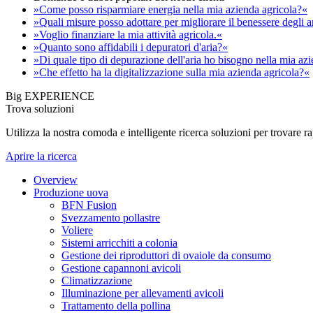
»Come posso risparmiare energia nella mia azienda agricola?«
»Quali misure posso adottare per migliorare il benessere degli 
»Voglio finanziare la mia attività agricola.«
»Quanto sono affidabili i depuratori d'aria?«
»Di quale tipo di depurazione dell'aria ho bisogno nella mia az
»Che effetto ha la digitalizzazione sulla mia azienda agricola?«
Big EXPERIENCE
Trova soluzioni
Utilizza la nostra comoda e intelligente ricerca soluzioni per trovare 
Aprire la ricerca
Overview
Produzione uova
BFN Fusion
Svezzamento pollastre
Voliere
Sistemi arricchiti a colonia
Gestione dei riproduttori di ovaiole da consumo
Gestione capannoni avicoli
Climatizzazione
Illuminazione per allevamenti avicoli
Trattamento della pollina