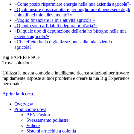
»Come posso risparmiare energia nella mia azienda agricola?«
»Quali misure posso adottare per migliorare il benessere degli
animali nel mio allevamento?«
»Voglio finanziare la mia attività agricola.«
»Quanto sono affidabili i depuratori d'aria?«
»Di quale tipo di depurazione dell'aria ho bisogno nella mia
azienda agricola?«
»Che effetto ha la digitalizzazione sulla mia azienda
agricola?«
Big EXPERIENCE
Trova soluzioni
Utilizza la nostra comoda e intelligente ricerca soluzioni per trovare
rapidamente risposte ai tuoi problemi e creare la tua Big Experience
personale!
Aprire la ricerca
Overview
Produzione uova
BFN Fusion
Svezzamento pollastre
Voliere
Sistemi arricchiti a colonia