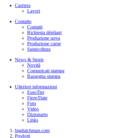
Carriera
Lavori
Contatto
Contatti
Richiesta dépliant
Produzione uova
Produzione carne
Suinicoltura
News & Storie
Novità
Comunicati stampa
Rassegna stampa
Ulteriori informazioni
EuroTier
Fiere/Date
Foto
Video
Dizionario
Links
bigdutchman.com
Prodotti