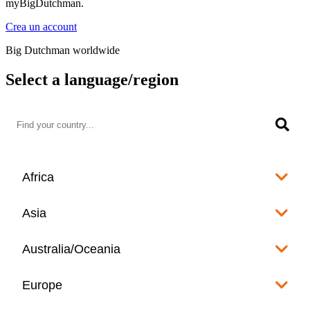
myBigDutchman.
Crea un account
Big Dutchman worldwide
Select a language/region
Africa
Algeria
Asia
العربية
Afghanistan
Australia/Oceania
Angola
English
www.bigdutchman.co.za
Australia
Europe
Bangladesh
Benin
www.bigdutchman.asia
www.bigdutchman.asia