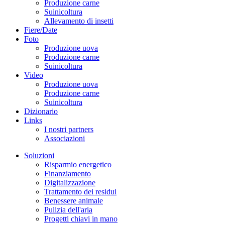
Produzione carne
Suinicoltura
Allevamento di insetti
Fiere/Date
Foto
Produzione uova
Produzione carne
Suinicoltura
Video
Produzione uova
Produzione carne
Suinicoltura
Dizionario
Links
I nostri partners
Associazioni
Soluzioni
Risparmio energetico
Finanziamento
Digitalizzazione
Trattamento dei residui
Benessere animale
Pulizia dell'aria
Progetti chiavi in mano