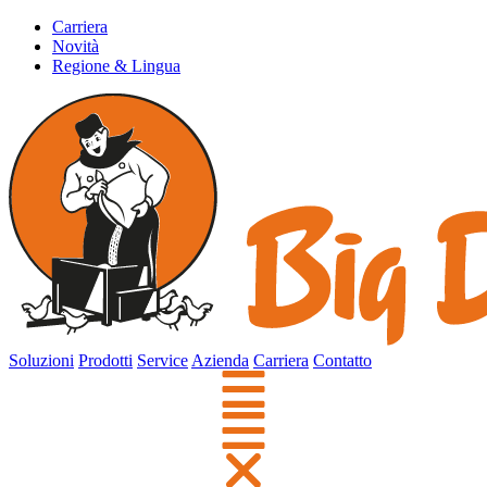
Carriera
Novità
Regione & Lingua
Soluzioni
Prodotti
Service
Azienda
Carriera
Contatto