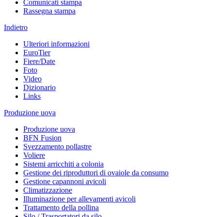
Comunicati stampa
Rassegna stampa
Indietro
Ulteriori informazioni
EuroTier
Fiere/Date
Foto
Video
Dizionario
Links
Produzione uova
Produzione uova
BFN Fusion
Svezzamento pollastre
Voliere
Sistemi arricchiti a colonia
Gestione dei riproduttori di ovaiole da consumo
Gestione capannoni avicoli
Climatizzazione
Illuminazione per allevamenti avicoli
Trattamento della pollina
Silo / Trasportatori da silo