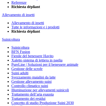
Referenze
Richiesta dépliant
Allevamento di insetti
Allevamento di insetti
Tutte le informazioni e i prodotti
Richiesta dépliant
Suinicoltura
Suinicoltura
BFN Fusion
Fienile del benessere Havito
Xaletto sistema di lettiera in paglia
PureLine | Soluzioni per il benessere animale
Gestione delle scrofe
Suini adulti
Svezzamento maialini da latte
Gestione allevamento suini
Controllo climatico suini
Illuminazione per allevamenti suinicoli
Trattamento dell’aria esausta
Trattamento dei residui
Concetto di studio Produzione Suini 2030