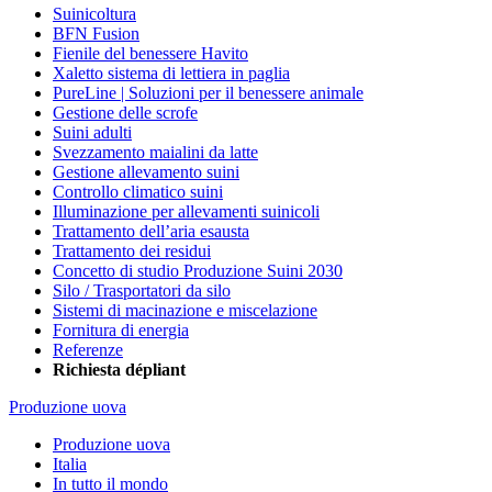
Suinicoltura
BFN Fusion
Fienile del benessere Havito
Xaletto sistema di lettiera in paglia
PureLine | Soluzioni per il benessere animale
Gestione delle scrofe
Suini adulti
Svezzamento maialini da latte
Gestione allevamento suini
Controllo climatico suini
Illuminazione per allevamenti suinicoli
Trattamento dell’aria esausta
Trattamento dei residui
Concetto di studio Produzione Suini 2030
Silo / Trasportatori da silo
Sistemi di macinazione e miscelazione
Fornitura di energia
Referenze
Richiesta dépliant
Produzione uova
Produzione uova
Italia
In tutto il mondo