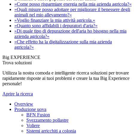
»Come posso risparmiare energia nella mia azienda agricola?«
»Quali misure posso adottare per migliorare il benessere degli
animali nel mio allevamento?«
»Voglio finanziare la mia attività agricola.«
»Quanto sono affidabili i depuratori d'aria?«
»Di quale tipo di depurazione dell'aria ho bisogno nella mia
azienda agricola?«
»Che effetto ha la digitalizzazione sulla mia azienda
agricola?«
Big EXPERIENCE
Trova soluzioni
Utilizza la nostra comoda e intelligente ricerca soluzioni per trovare
rapidamente risposte ai tuoi problemi e creare la tua Big Experience
personale!
Aprire la ricerca
Overview
Produzione uova
BFN Fusion
Svezzamento pollastre
Voliere
Sistemi arricchiti a colonia