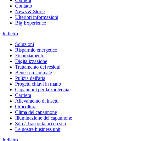
Carriera
Contatto
News & Storie
Ulteriori informazioni
Big Experience
Indietro
Soluzioni
Risparmio energetico
Finanziamento
Digitalizzazione
Trattamento dei residui
Benessere animale
Pulizia dell'aria
Progetti chiavi in mano
Capannoni per la zootecnia
Carriera
Allevamento di insetti
Orticoltura
Clima del capannone
Illuminazione del capannone
Silo / Trasportatori da silo
Le nostre business unit
Indietro