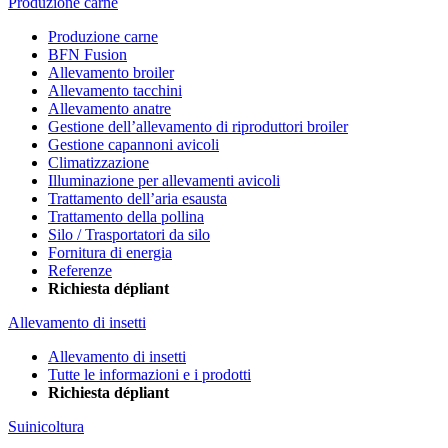
Produzione carne
Produzione carne
BFN Fusion
Allevamento broiler
Allevamento tacchini
Allevamento anatre
Gestione dell’allevamento di riproduttori broiler
Gestione capannoni avicoli
Climatizzazione
Illuminazione per allevamenti avicoli
Trattamento dell’aria esausta
Trattamento della pollina
Silo / Trasportatori da silo
Fornitura di energia
Referenze
Richiesta dépliant
Allevamento di insetti
Allevamento di insetti
Tutte le informazioni e i prodotti
Richiesta dépliant
Suinicoltura