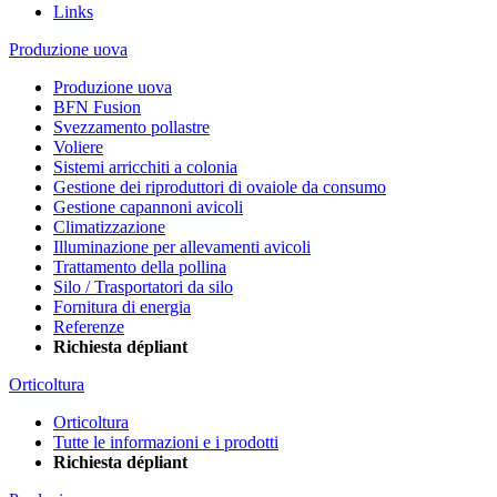
Links
Produzione uova
Produzione uova
BFN Fusion
Svezzamento pollastre
Voliere
Sistemi arricchiti a colonia
Gestione dei riproduttori di ovaiole da consumo
Gestione capannoni avicoli
Climatizzazione
Illuminazione per allevamenti avicoli
Trattamento della pollina
Silo / Trasportatori da silo
Fornitura di energia
Referenze
Richiesta dépliant
Orticoltura
Orticoltura
Tutte le informazioni e i prodotti
Richiesta dépliant