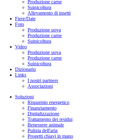
Produzione carne
Suinicoltura
Allevamento di insetti
Fiere/Date
Foto
Produzione uova
Produzione carne
Suinicoltura
Video
Produzione uova
Produzione carne
Suinicoltura
Dizionario
Links
I nostri partners
Associazioni
Soluzioni
Risparmio energetico
Finanziamento
Digitalizzazione
Trattamento dei residui
Benessere animale
Pulizia dell'aria
Progetti chiavi in mano