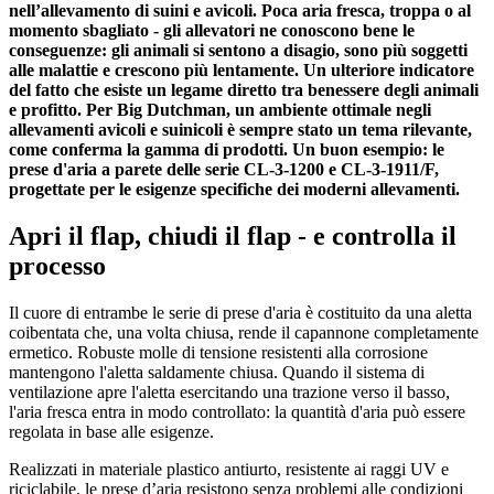
nell’allevamento di suini e avicoli. Poca aria fresca, troppa o al
momento sbagliato - gli allevatori ne conoscono bene le
conseguenze: gli animali si sentono a disagio, sono più soggetti
alle malattie e crescono più lentamente. Un ulteriore indicatore
del fatto che esiste un legame diretto tra benessere degli animali
e profitto. Per Big Dutchman, un ambiente ottimale negli
allevamenti avicoli e suinicoli è sempre stato un tema rilevante,
come conferma la gamma di prodotti. Un buon esempio: le
prese d'aria a parete delle serie CL-3-1200 e CL-3-1911/F,
progettate per le esigenze specifiche dei moderni allevamenti.
Apri il flap, chiudi il flap - e controlla il
processo
Il cuore di entrambe le serie di prese d'aria è costituito da una aletta
coibentata che, una volta chiusa, rende il capannone completamente
ermetico. Robuste molle di tensione resistenti alla corrosione
mantengono l'aletta saldamente chiusa. Quando il sistema di
ventilazione apre l'aletta esercitando una trazione verso il basso,
l'aria fresca entra in modo controllato: la quantità d'aria può essere
regolata in base alle esigenze.
Realizzati in materiale plastico antiurto, resistente ai raggi UV e
riciclabile, le prese d’aria resistono senza problemi alle condizioni