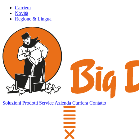
Carriera
Novità
Regione & Lingua
Soluzioni
Prodotti
Service
Azienda
Carriera
Contatto