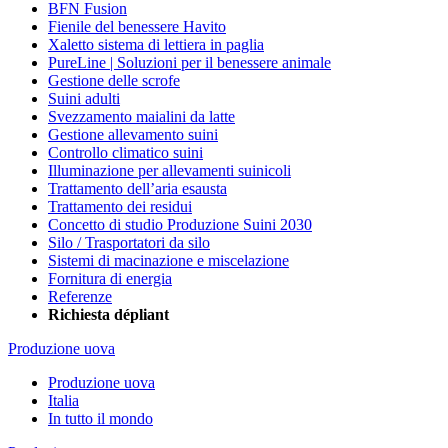
BFN Fusion
Fienile del benessere Havito
Xaletto sistema di lettiera in paglia
PureLine | Soluzioni per il benessere animale
Gestione delle scrofe
Suini adulti
Svezzamento maialini da latte
Gestione allevamento suini
Controllo climatico suini
Illuminazione per allevamenti suinicoli
Trattamento dell’aria esausta
Trattamento dei residui
Concetto di studio Produzione Suini 2030
Silo / Trasportatori da silo
Sistemi di macinazione e miscelazione
Fornitura di energia
Referenze
Richiesta dépliant
Produzione uova
Produzione uova
Italia
In tutto il mondo