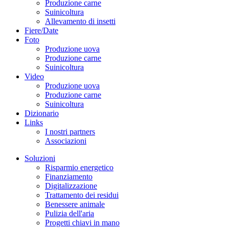
Produzione carne
Suinicoltura
Allevamento di insetti
Fiere/Date
Foto
Produzione uova
Produzione carne
Suinicoltura
Video
Produzione uova
Produzione carne
Suinicoltura
Dizionario
Links
I nostri partners
Associazioni
Soluzioni
Risparmio energetico
Finanziamento
Digitalizzazione
Trattamento dei residui
Benessere animale
Pulizia dell'aria
Progetti chiavi in mano