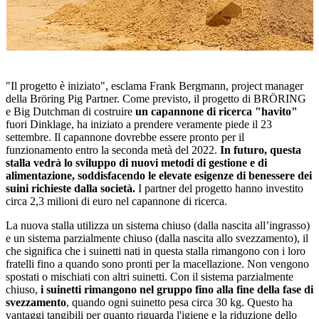
"Il progetto è iniziato", esclama Frank Bergmann, project manager
della Bröring Pig Partner. Come previsto, il progetto di BRÖRING
e Big Dutchman di costruire
un capannone di ricerca "havito"
fuori Dinklage, ha iniziato a prendere veramente piede il 23
settembre. Il capannone dovrebbe essere pronto per il
funzionamento entro la seconda metà del 2022.
In futuro, questa
stalla vedrà lo sviluppo di nuovi metodi di gestione e di
alimentazione, soddisfacendo le elevate esigenze di benessere dei
suini richieste dalla società.
I partner del progetto hanno investito
circa 2,3 milioni di euro nel capannone di ricerca.
La nuova stalla utilizza un sistema chiuso (dalla nascita all’ingrasso)
e un sistema parzialmente chiuso (dalla nascita allo svezzamento), il
che significa che i suinetti nati in questa stalla rimangono con i loro
fratelli fino a quando sono pronti per la macellazione. Non vengono
spostati o mischiati con altri suinetti. Con il sistema parzialmente
chiuso,
i suinetti rimangono nel gruppo fino alla fine della fase di
svezzamento
, quando ogni suinetto pesa circa 30 kg. Questo ha
vantaggi tangibili per quanto riguarda l'igiene e la riduzione dello