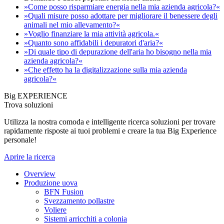
»Come posso risparmiare energia nella mia azienda agricola?«
»Quali misure posso adottare per migliorare il benessere degli
animali nel mio allevamento?«
»Voglio finanziare la mia attività agricola.«
»Quanto sono affidabili i depuratori d'aria?«
»Di quale tipo di depurazione dell'aria ho bisogno nella mia
azienda agricola?«
»Che effetto ha la digitalizzazione sulla mia azienda
agricola?«
Big EXPERIENCE
Trova soluzioni
Utilizza la nostra comoda e intelligente ricerca soluzioni per trovare
rapidamente risposte ai tuoi problemi e creare la tua Big Experience
personale!
Aprire la ricerca
Overview
Produzione uova
BFN Fusion
Svezzamento pollastre
Voliere
Sistemi arricchiti a colonia