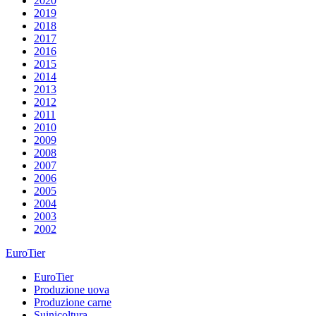
2020
2019
2018
2017
2016
2015
2014
2013
2012
2011
2010
2009
2008
2007
2006
2005
2004
2003
2002
EuroTier
EuroTier
Produzione uova
Produzione carne
Suinicoltura