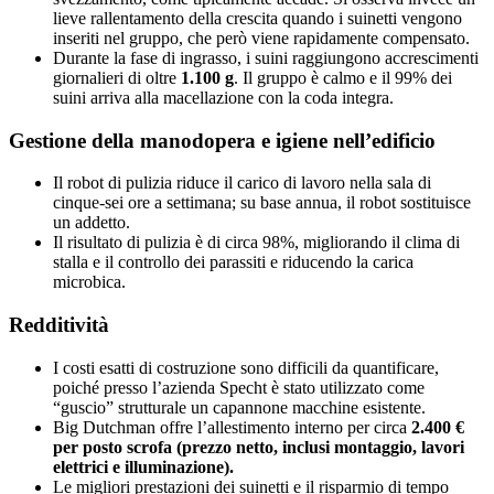
lieve rallentamento della crescita quando i suinetti vengono
inseriti nel gruppo, che però viene rapidamente compensato.
Durante la fase di ingrasso, i suini raggiungono accrescimenti
giornalieri di oltre
1.100 g
. Il gruppo è calmo e il 99% dei
suini arriva alla macellazione con la coda integra.
Gestione della manodopera e igiene nell’edificio
Il robot di pulizia riduce il carico di lavoro nella sala di
cinque-sei ore a settimana; su base annua, il robot sostituisce
un addetto.
Il risultato di pulizia è di circa 98%, migliorando il clima di
stalla e il controllo dei parassiti e riducendo la carica
microbica.
Redditività
I costi esatti di costruzione sono difficili da quantificare,
poiché presso l’azienda Specht è stato utilizzato come
“guscio” strutturale un capannone macchine esistente.
Big Dutchman offre l’allestimento interno per circa
2.400 €
per posto scrofa (prezzo netto, inclusi montaggio, lavori
elettrici e illuminazione).
Le migliori prestazioni dei suinetti e il risparmio di tempo