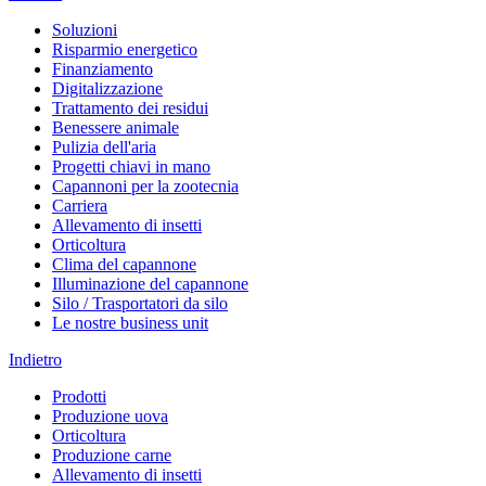
Soluzioni
Risparmio energetico
Finanziamento
Digitalizzazione
Trattamento dei residui
Benessere animale
Pulizia dell'aria
Progetti chiavi in mano
Capannoni per la zootecnia
Carriera
Allevamento di insetti
Orticoltura
Clima del capannone
Illuminazione del capannone
Silo / Trasportatori da silo
Le nostre business unit
Indietro
Prodotti
Produzione uova
Orticoltura
Produzione carne
Allevamento di insetti