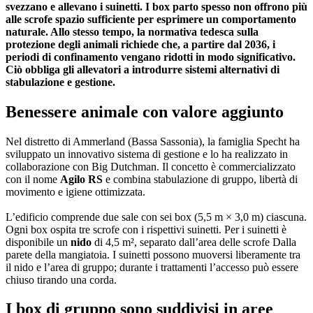
svezzano e allevano i suinetti. I box parto spesso non offrono più
alle scrofe spazio sufficiente per esprimere un comportamento
naturale. Allo stesso tempo, la normativa tedesca sulla
protezione degli animali richiede che, a partire dal 2036, i
periodi di confinamento vengano ridotti in modo significativo.
Ciò obbliga gli allevatori a introdurre sistemi alternativi di
stabulazione e gestione.
Benessere animale con valore aggiunto
Nel distretto di Ammerland (Bassa Sassonia), la famiglia Specht ha
sviluppato un innovativo sistema di gestione e lo ha realizzato in
collaborazione con Big Dutchman. Il concetto è commercializzato
con il nome
Agilo RS
e combina stabulazione di gruppo, libertà di
movimento e igiene ottimizzata.
L’edificio comprende due sale con sei box (5,5 m × 3,0 m) ciascuna.
Ogni box ospita tre scrofe con i rispettivi suinetti. Per i suinetti è
disponibile un
nido
di 4,5 m², separato dall’area delle scrofe Dalla
parete della mangiatoia. I suinetti possono muoversi liberamente tra
il nido e l’area di gruppo; durante i trattamenti l’accesso può essere
chiuso tirando una corda.
I box di gruppo sono suddivisi in aree