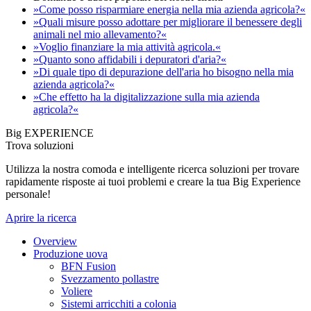
»Come posso risparmiare energia nella mia azienda agricola?«
»Quali misure posso adottare per migliorare il benessere degli
animali nel mio allevamento?«
»Voglio finanziare la mia attività agricola.«
»Quanto sono affidabili i depuratori d'aria?«
»Di quale tipo di depurazione dell'aria ho bisogno nella mia
azienda agricola?«
»Che effetto ha la digitalizzazione sulla mia azienda
agricola?«
Big EXPERIENCE
Trova soluzioni
Utilizza la nostra comoda e intelligente ricerca soluzioni per trovare
rapidamente risposte ai tuoi problemi e creare la tua Big Experience
personale!
Aprire la ricerca
Overview
Produzione uova
BFN Fusion
Svezzamento pollastre
Voliere
Sistemi arricchiti a colonia