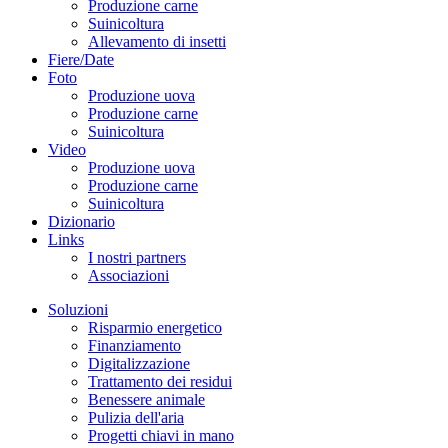
Produzione carne
Suinicoltura
Allevamento di insetti
Fiere/Date
Foto
Produzione uova
Produzione carne
Suinicoltura
Video
Produzione uova
Produzione carne
Suinicoltura
Dizionario
Links
I nostri partners
Associazioni
Soluzioni
Risparmio energetico
Finanziamento
Digitalizzazione
Trattamento dei residui
Benessere animale
Pulizia dell'aria
Progetti chiavi in mano