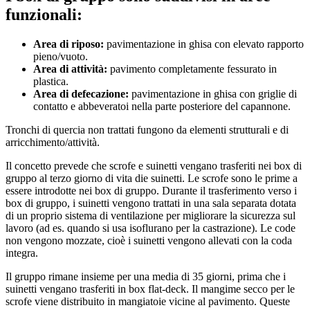
funzionali:
Area di riposo:
pavimentazione in ghisa con elevato rapporto
pieno/vuoto.
Area di attività:
pavimento completamente fessurato in
plastica.
Area di defecazione:
pavimentazione in ghisa con griglie di
contatto e abbeveratoi nella parte posteriore del capannone.
Tronchi di quercia non trattati fungono da elementi strutturali e di
arricchimento/attività.
Il concetto prevede che scrofe e suinetti vengano trasferiti nei box di
gruppo al terzo giorno di vita die suinetti. Le scrofe sono le prime a
essere introdotte nei box di gruppo. Durante il trasferimento verso i
box di gruppo, i suinetti vengono trattati in una sala separata dotata
di un proprio sistema di ventilazione per migliorare la sicurezza sul
lavoro (ad es. quando si usa isoflurano per la castrazione). Le code
non vengono mozzate, cioè i suinetti vengono allevati con la coda
integra.
Il gruppo rimane insieme per una media di 35 giorni, prima che i
suinetti vengano trasferiti in box flat-deck. Il mangime secco per le
scrofe viene distribuito in mangiatoie vicine al pavimento. Queste