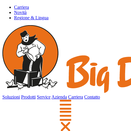
Carriera
Novità
Regione & Lingua
Soluzioni
Prodotti
Service
Azienda
Carriera
Contatto