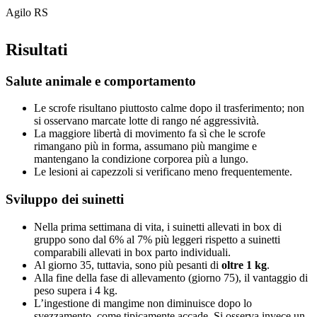
Agilo RS
Risultati
Salute animale e comportamento
Le scrofe risultano piuttosto calme dopo il trasferimento; non
si osservano marcate lotte di rango né aggressività.
La maggiore libertà di movimento fa sì che le scrofe
rimangano più in forma, assumano più mangime e
mantengano la condizione corporea più a lungo.
Le lesioni ai capezzoli si verificano meno frequentemente.
Sviluppo dei suinetti
Nella prima settimana di vita, i suinetti allevati in box di
gruppo sono dal 6% al 7% più leggeri rispetto a suinetti
comparabili allevati in box parto individuali.
Al giorno 35, tuttavia, sono più pesanti di
oltre 1 kg
.
Alla fine della fase di allevamento (giorno 75), il vantaggio di
peso supera i 4 kg.
L’ingestione di mangime non diminuisce dopo lo
svezzamento, come tipicamente accade. Si osserva invece un