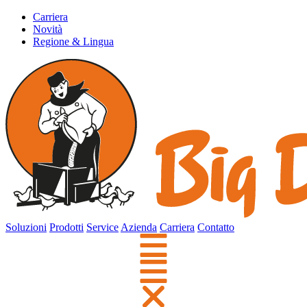
Carriera
Novità
Regione & Lingua
Soluzioni
Prodotti
Service
Azienda
Carriera
Contatto