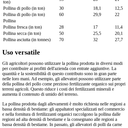
ton)
Pollina di pollo (in ton)
30
18,1
12,5
Pollina di pollo (in ton)
60
29,9
22
Pollina
Pollina fresca (in ton)
28
17
11,4
Pollina secca (in ton)
50
25,5
20,1
Pollina asciutta (in tonnes)
70
32
27,7
Uso versatile
Gli agricoltori possono utilizzare la pollina prodotta in diversi modi
per contribuire ai profitti dell'azienda con entrate aggiuntive. La
quantità e la sostenibilità di questo contributo sono in gran parte
nelle loro mani. Ad esempio, gli allevatori possono utilizzare parte
della pollina del pollo come prezioso fertilizzante organico sui propri
terreni agricoli. Questo riduce i costi dei fertilizzanti minerali e
aumenta il contenuto di umido del terreno.
La pollina prodotta dagli allevamenti è molto richiesta nelle regioni a
bassa densità di bestiame: gli appaltatori specializzati nel commercio
e nella fornitura di fertilizzanti organici raccolgono la pollina dalle
regioni ad alta densità di bestiame e la consegnano alle regioni a
bassa densità di bestiame. In passato, gli allevatori di polli da carne