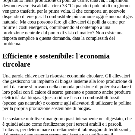
Soprattutto nella produzione di polli da carne, tuttavia, i capannoni
devono essere riscaldati a circa 33 °C quando i pulcini di un giorno
vengono trasferiti per la prima volta, il che comporta un notevole
dispendio di energia. Il combustibile più comune oggi è ancora il gas
naturale. Ma cosa possono fare gli allevatori di polli da carne per
ridurre i costi energetici, contribuendo al contempo a una
produzione neutrale dal punto di vista climatico? Non esiste una
risposta semplice a questa domanda, data la complessità del
problema.
Efficiente e sostenibile: l'economia
circolare
Una parola chiave per la risposta: economia circolare. Gli allevatori
che gestiscono un impianto di biogas insieme alla loro produzione di
polli da carne si trovano nella comoda posizione di poter riscaldare i
loro pollai con il calore di scarto generato e possono anche produrre
elettricità dal biogas. Questo riduce l'uso di combustibili fossili
(spesso gas naturale) e consente agli allevatori di utilizzare la pollina
per la propria produzione sostenibile di biogas.
Le sostanze nutritive rimangono quasi interamente nel digestato, che
è quindi adatto come fertilizzante per i terreni arabili e i pascoli.
Tuttavia, per determinare correttamente il fabbisogno di fertilizzanti,
il digestato deve sempre essere analizzato per verificarne il