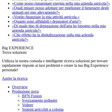
»Come posso risparmiare energia nella mia azienda agricola?«
»Quali misure posso adottare per migliorare il benessere degli
animali nel mio allevamento?«
»Voglio finanziare la mia attività agricola.«
»Quanto sono affidabili i depuratori d'aria?«
»Di quale tipo di depurazione dell'aria ho bisogno nella mia
azienda agricola?«
»Che effetto ha la digitalizzazione sulla mia azienda
agricola?«
Big EXPERIENCE
Trova soluzioni
Utilizza la nostra comoda e intelligente ricerca soluzioni per trovare
rapidamente risposte ai tuoi problemi e creare la tua Big Experience
personale!
Aprire la ricerca
Overview
Produzione uova
BFN Fusion
Svezzamento pollastre
Voliere
Sistemi arricchiti a colonia