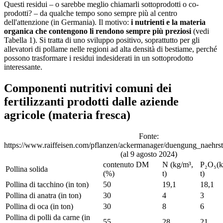
Questi residui – o sarebbe meglio chiamarli sottoprodotti o co-
prodotti? – da qualche tempo sono sempre più al centro
dell'attenzione (in Germania). Il motivo:
i nutrienti e la materia
organica che contengono li rendono sempre più preziosi
(vedi
Tabella 1). Si tratta di uno sviluppo positivo, soprattutto per gli
allevatori di pollame nelle regioni ad alta densità di bestiame, perché
possono trasformare i residui indesiderati in un sottoprodotto
interessante.
Componenti nutritivi comuni dei
fertilizzanti prodotti dalle aziende
agricole (materia fresca)
Fonte:
https://www.raiffeisen.com/pflanzen/ackermanager/duengung_naehrst
(al 9 agosto 2024)
contenuto DM
N (kg/m³,
P₂O₅(k
Pollina solida
(%)
t)
t)
Pollina di tacchino (in ton)
50
19,1
18,1
Pollina di anatra (in ton)
30
4
3
Pollina di oca (in ton)
30
8
6
Pollina di polli da carne (in
55
28
21