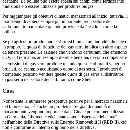
bestiame. La pollina può essere sparsa sui campi come fertilizzante
tradizionale o essere utilizzata per produrre biogas.
Per raggiungere gli obiettivi climatici menzionati all'inizio, tuttavia, il
biometano diventerà sempre più importante per il settore dei
carburanti, in particolare quando proviene da “residui” come la
pollina.
Se gli agricoltori producono essi stessi biometano, individualmente o
in gruppo, la quota di riduzione dei gas serra implica un altro aspetto
da tenere presente: Le aziende che vendono carburanti che emettono
CO
in Germania, ad esempio diesel e benzina, devono compensare
2
le emissioni di gas serra prodotte quando questi carburanti vengono
bruciati, ad esempio acquistando quote di gas serra. I produttori di
biometano possono vendere queste quote di gas serra ai distributori
di gas serra nel settore dei carburanti, come Shell.
Cina
Nonostante le numerose prospettive positive per il mercato nazionale
del biometano, c'è anche un problema: Se grandi quantità di
biocarburante vengono importate dalla Cina e poi commercializzate
in Germania, falsamente etichettate come “rispettose del clima”
nell'ambito della Direttiva sulle Energie Rinnovabili II (RED II), ciò
non è conforme all'intento originario della direttiva.