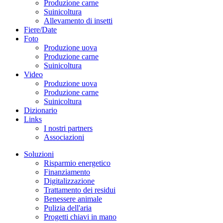
Produzione carne
Suinicoltura
Allevamento di insetti
Fiere/Date
Foto
Produzione uova
Produzione carne
Suinicoltura
Video
Produzione uova
Produzione carne
Suinicoltura
Dizionario
Links
I nostri partners
Associazioni
Soluzioni
Risparmio energetico
Finanziamento
Digitalizzazione
Trattamento dei residui
Benessere animale
Pulizia dell'aria
Progetti chiavi in mano