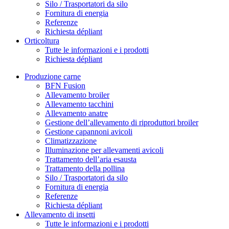
Silo / Trasportatori da silo
Fornitura di energia
Referenze
Richiesta dépliant
Orticoltura
Tutte le informazioni e i prodotti
Richiesta dépliant
Produzione carne
BFN Fusion
Allevamento broiler
Allevamento tacchini
Allevamento anatre
Gestione dell’allevamento di riproduttori broiler
Gestione capannoni avicoli
Climatizzazione
Illuminazione per allevamenti avicoli
Trattamento dell’aria esausta
Trattamento della pollina
Silo / Trasportatori da silo
Fornitura di energia
Referenze
Richiesta dépliant
Allevamento di insetti
Tutte le informazioni e i prodotti