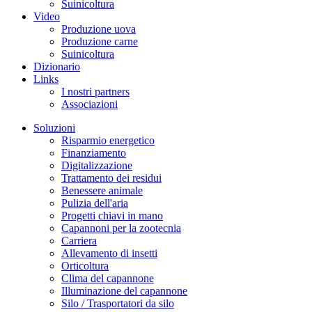
Suinicoltura
Video
Produzione uova
Produzione carne
Suinicoltura
Dizionario
Links
I nostri partners
Associazioni
Soluzioni
Risparmio energetico
Finanziamento
Digitalizzazione
Trattamento dei residui
Benessere animale
Pulizia dell'aria
Progetti chiavi in mano
Capannoni per la zootecnia
Carriera
Allevamento di insetti
Orticoltura
Clima del capannone
Illuminazione del capannone
Silo / Trasportatori da silo