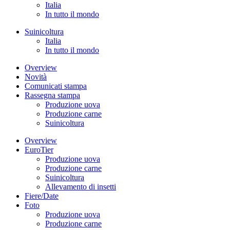
Italia
In tutto il mondo
Suinicoltura
Italia
In tutto il mondo
Overview
Novità
Comunicati stampa
Rassegna stampa
Produzione uova
Produzione carne
Suinicoltura
Overview
EuroTier
Produzione uova
Produzione carne
Suinicoltura
Allevamento di insetti
Fiere/Date
Foto
Produzione uova
Produzione carne