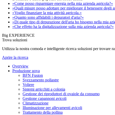
»Come posso risparmiare energia nella mia azienda agricola?«
»Quali misure posso adottare per migliorare il benessere degli 
»Voglio finanziare la mia attività agricola.«
»Quanto sono affidabili i depuratori d'aria?«
»Di quale tipo di depurazione dell'aria ho bisogno nella mia az
»Che effetto ha la digitalizzazione sulla mia azienda agricola?«
Big EXPERIENCE
Trova soluzioni
Utilizza la nostra comoda e intelligente ricerca soluzioni per trovare 
Aprire la ricerca
Overview
Produzione uova
BFN Fusion
Svezzamento pollastre
Voliere
Sistemi arricchiti a colonia
Gestione dei riproduttori di ovaiole da consumo
Gestione capannoni avicoli
Climatizzazione
Illuminazione per allevamenti avicoli
Trattamento della pollina